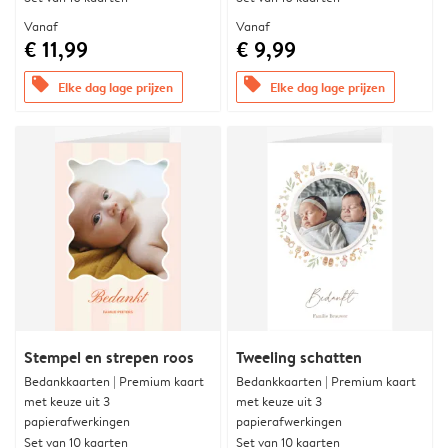
Vanaf
Vanaf
€ 11,99
€ 9,99
offers
offers
Elke dag lage prijzen
Elke dag lage prijzen
Stempel en strepen roos
Tweeling schatten
Bedankkaarten | Premium kaart
Bedankkaarten | Premium kaart
met keuze uit 3
met keuze uit 3
papierafwerkingen
papierafwerkingen
Set van 10 kaarten
Set van 10 kaarten