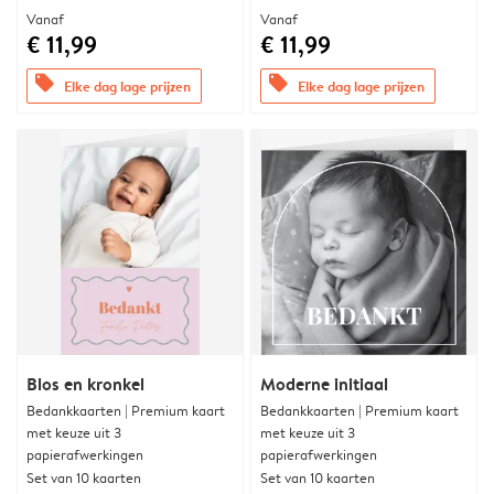
Vanaf
Vanaf
€ 11,99
€ 11,99
offers
offers
Elke dag lage prijzen
Elke dag lage prijzen
Blos en kronkel
Moderne initiaal
Bedankkaarten | Premium kaart
Bedankkaarten | Premium kaart
met keuze uit 3
met keuze uit 3
papierafwerkingen
papierafwerkingen
Set van 10 kaarten
Set van 10 kaarten