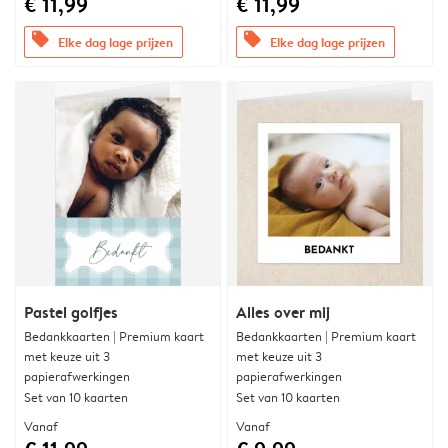
€ 11,99
€ 11,99
offers
offers
Elke dag lage prijzen
Elke dag lage prijzen
Pastel golfjes
Alles over mij
Bedankkaarten | Premium kaart
Bedankkaarten | Premium kaart
met keuze uit 3
met keuze uit 3
papierafwerkingen
papierafwerkingen
Set van 10 kaarten
Set van 10 kaarten
Vanaf
Vanaf