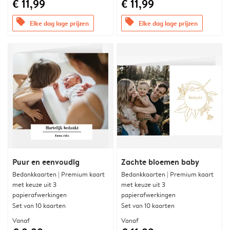
€ 11,99
€ 11,99
offers
offers
Elke dag lage prijzen
Elke dag lage prijzen
Puur en eenvoudig
Zachte bloemen baby
Bedankkaarten | Premium kaart
Bedankkaarten | Premium kaart
met keuze uit 3
met keuze uit 3
papierafwerkingen
papierafwerkingen
Set van 10 kaarten
Set van 10 kaarten
Vanaf
Vanaf