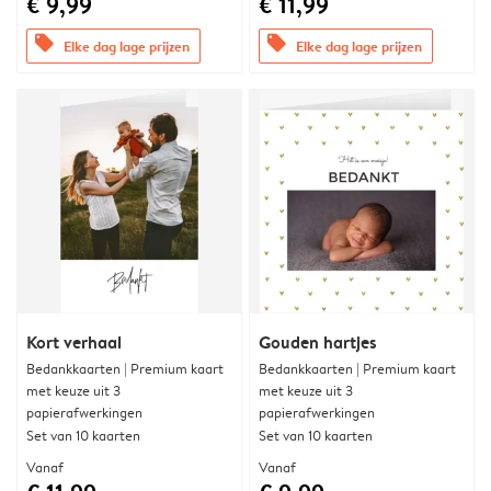
€ 9,99
€ 11,99
offers
offers
Elke dag lage prijzen
Elke dag lage prijzen
Kort verhaal
Gouden hartjes
Bedankkaarten | Premium kaart
Bedankkaarten | Premium kaart
met keuze uit 3
met keuze uit 3
papierafwerkingen
papierafwerkingen
Set van 10 kaarten
Set van 10 kaarten
Vanaf
Vanaf