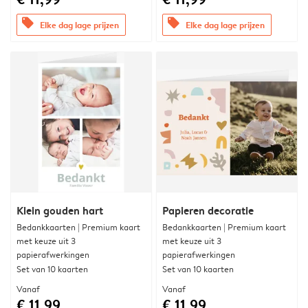
offers
offers
Elke dag lage prijzen
Elke dag lage prijzen
Klein gouden hart
Papieren decoratie
Bedankkaarten | Premium kaart
Bedankkaarten | Premium kaart
met keuze uit 3
met keuze uit 3
papierafwerkingen
papierafwerkingen
Set van 10 kaarten
Set van 10 kaarten
Vanaf
Vanaf
€ 11,99
€ 11,99