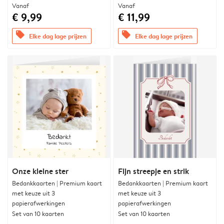
Vanaf
Vanaf
€ 9,99
€ 11,99
offers
offers
Elke dag lage prijzen
Elke dag lage prijzen
Onze kleine ster
Fijn streepje en strik
Bedankkaarten | Premium kaart
Bedankkaarten | Premium kaart
met keuze uit 3
met keuze uit 3
papierafwerkingen
papierafwerkingen
Set van 10 kaarten
Set van 10 kaarten