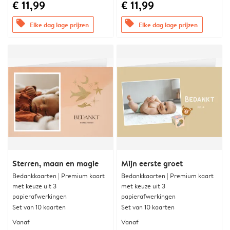
€ 11,99
€ 11,99
offers
offers
Elke dag lage prijzen
Elke dag lage prijzen
Sterren, maan en magie
Mijn eerste groet
Bedankkaarten | Premium kaart
Bedankkaarten | Premium kaart
met keuze uit 3
met keuze uit 3
papierafwerkingen
papierafwerkingen
Set van 10 kaarten
Set van 10 kaarten
Vanaf
Vanaf