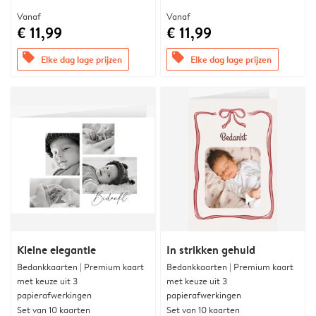
Vanaf
Vanaf
€ 11,99
€ 11,99
offers
offers
Elke dag lage prijzen
Elke dag lage prijzen
Kleine elegantie
In strikken gehuld
Bedankkaarten | Premium kaart
Bedankkaarten | Premium kaart
met keuze uit 3
met keuze uit 3
papierafwerkingen
papierafwerkingen
Set van 10 kaarten
Set van 10 kaarten