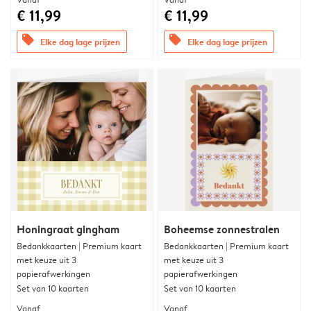
€ 11,99
€ 11,99
offers
offers
Elke dag lage prijzen
Elke dag lage prijzen
Honingraat gingham
Boheemse zonnestralen
Bedankkaarten | Premium kaart
Bedankkaarten | Premium kaart
met keuze uit 3
met keuze uit 3
papierafwerkingen
papierafwerkingen
Set van 10 kaarten
Set van 10 kaarten
Vanaf
Vanaf