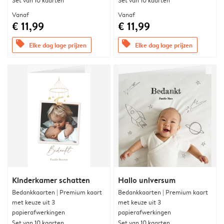
Set van 10 kaarten
Set van 10 kaarten
Vanaf
Vanaf
€ 11,99
€ 11,99
offers
offers
Elke dag lage prijzen
Elke dag lage prijzen
Kinderkamer schatten
Hallo universum
Bedankkaarten | Premium kaart
Bedankkaarten | Premium kaart
met keuze uit 3
met keuze uit 3
papierafwerkingen
papierafwerkingen
Set van 10 kaarten
Set van 10 kaarten