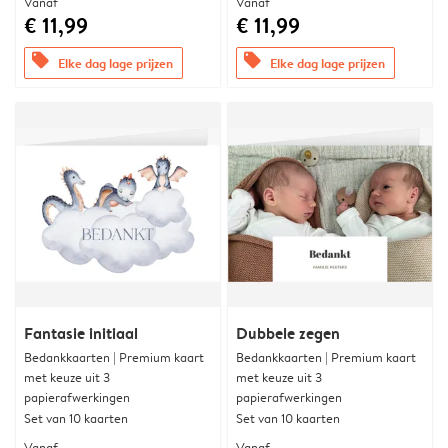
Vanaf
Vanaf
€ 11,99
€ 11,99
offers
offers
Elke dag lage prijzen
Elke dag lage prijzen
Fantasie initiaal
Dubbele zegen
Bedankkaarten | Premium kaart
Bedankkaarten | Premium kaart
met keuze uit 3
met keuze uit 3
papierafwerkingen
papierafwerkingen
Set van 10 kaarten
Set van 10 kaarten
Vanaf
Vanaf