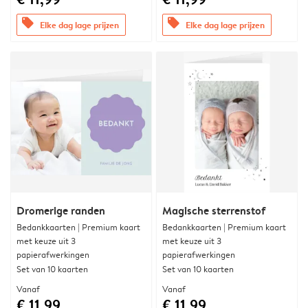
offers
offers
Elke dag lage prijzen
Elke dag lage prijzen
Dromerige randen
Magische sterrenstof
Bedankkaarten | Premium kaart
Bedankkaarten | Premium kaart
met keuze uit 3
met keuze uit 3
papierafwerkingen
papierafwerkingen
Set van 10 kaarten
Set van 10 kaarten
Vanaf
Vanaf
€ 11,99
€ 11,99