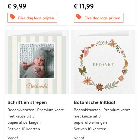
€ 9,99
€ 11,99
offers
offers
Elke dag lage prijzen
Elke dag lage prijzen
Schrift en strepen
Botanische initiaal
Bedankkaarten | Premium kaart
Bedankkaarten | Premium kaart
met keuze uit 3
met keuze uit 3
papierafwerkingen
papierafwerkingen
Set van 10 kaarten
Set van 10 kaarten
Vanaf
Vanaf