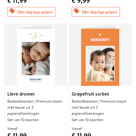
€ 11,99
€ 9,99
offers
offers
Elke dag lage prijzen
Elke dag lage prijzen
Lieve dromer
Grapefruit sorbet
Bedankkaarten | Premium kaart
Bedankkaarten | Premium kaart
met keuze uit 3
met keuze uit 3
papierafwerkingen
papierafwerkingen
Set van 10 kaarten
Set van 10 kaarten
Vanaf
Vanaf
€ 11,99
€ 11,99