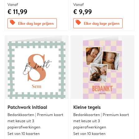
Vanaf
Vanaf
€ 11,99
€ 9,99
offers
offers
Elke dag lage prijzen
Elke dag lage prijzen
Patchwork initiaal
Kleine tegels
Bedankkaarten | Premium kaart
Bedankkaarten | Premium kaart
met keuze uit 3
met keuze uit 3
papierafwerkingen
papierafwerkingen
Set van 10 kaarten
Set van 10 kaarten