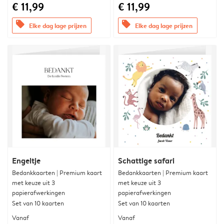
€ 11,99
€ 11,99
offers
offers
Elke dag lage prijzen
Elke dag lage prijzen
Engeltje
Schattige safari
Bedankkaarten | Premium kaart
Bedankkaarten | Premium kaart
met keuze uit 3
met keuze uit 3
papierafwerkingen
papierafwerkingen
Set van 10 kaarten
Set van 10 kaarten
Vanaf
Vanaf