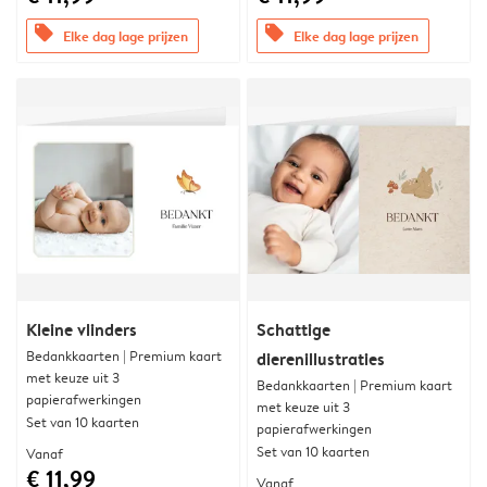
offers
offers
Elke dag lage prijzen
Elke dag lage prijzen
Kleine vlinders
Schattige
Bedankkaarten | Premium kaart
dierenillustraties
met keuze uit 3
Bedankkaarten | Premium kaart
papierafwerkingen
met keuze uit 3
Set van 10 kaarten
papierafwerkingen
Set van 10 kaarten
Vanaf
€ 11,99
Vanaf