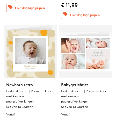
€ 11,99
offers
Elke dag lage prijzen
offers
Elke dag lage prijzen
Newborn retro
Babygezichtjes
Bedankkaarten | Premium kaart
Bedankkaarten | Premium kaart
met keuze uit 3
met keuze uit 3
papierafwerkingen
papierafwerkingen
Set van 10 kaarten
Set van 10 kaarten
Vanaf
Vanaf