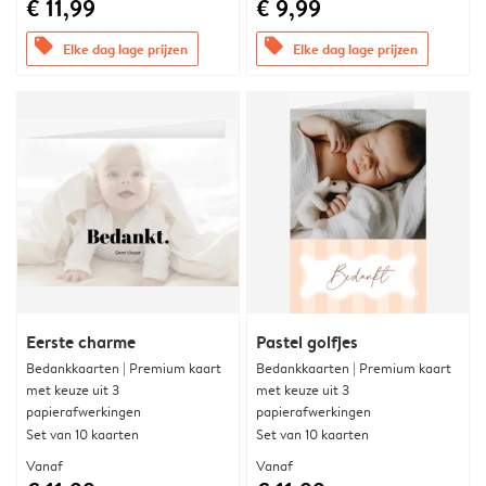
€ 11,99
€ 9,99
offers
offers
Elke dag lage prijzen
Elke dag lage prijzen
Eerste charme
Pastel golfjes
Bedankkaarten | Premium kaart
Bedankkaarten | Premium kaart
met keuze uit 3
met keuze uit 3
papierafwerkingen
papierafwerkingen
Set van 10 kaarten
Set van 10 kaarten
Vanaf
Vanaf