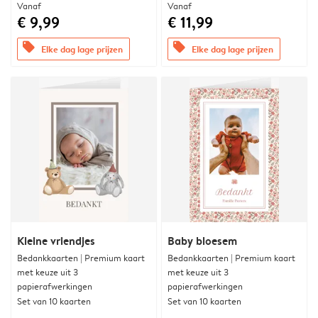
Vanaf
Vanaf
€ 9,99
€ 11,99
offers
offers
Elke dag lage prijzen
Elke dag lage prijzen
Kleine vriendjes
Baby bloesem
Bedankkaarten | Premium kaart
Bedankkaarten | Premium kaart
met keuze uit 3
met keuze uit 3
papierafwerkingen
papierafwerkingen
Set van 10 kaarten
Set van 10 kaarten