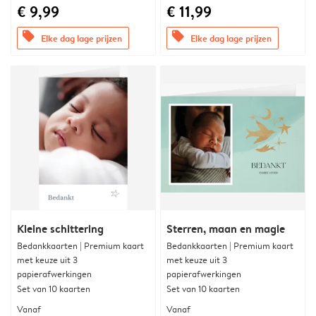
€ 9,99
€ 11,99
offers
offers
Elke dag lage prijzen
Elke dag lage prijzen
Kleine schittering
Sterren, maan en magie
Bedankkaarten | Premium kaart
Bedankkaarten | Premium kaart
met keuze uit 3
met keuze uit 3
papierafwerkingen
papierafwerkingen
Set van 10 kaarten
Set van 10 kaarten
Vanaf
Vanaf