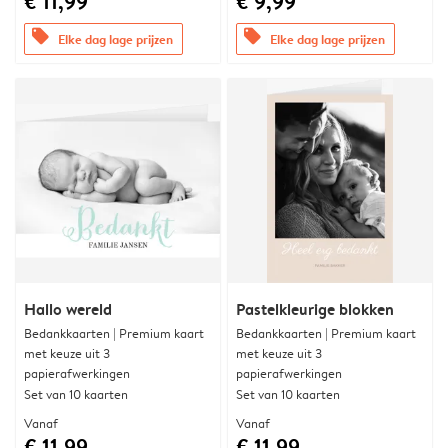
€ 11,99
€ 9,99
offers
offers
Elke dag lage prijzen
Elke dag lage prijzen
Hallo wereld
Pastelkleurige blokken
Bedankkaarten | Premium kaart
Bedankkaarten | Premium kaart
met keuze uit 3
met keuze uit 3
papierafwerkingen
papierafwerkingen
Set van 10 kaarten
Set van 10 kaarten
Vanaf
Vanaf
€ 11,99
€ 11,99