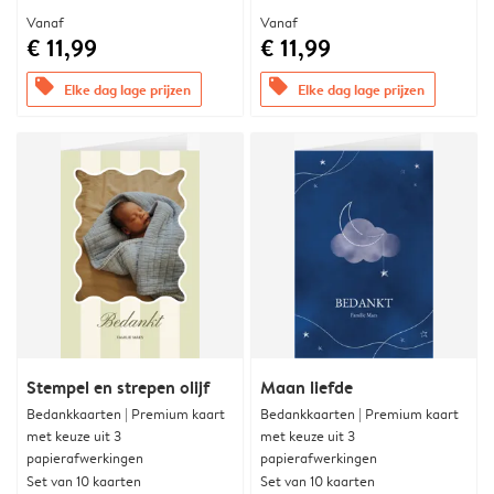
Vanaf
Vanaf
€ 11,99
€ 11,99
offers
offers
Elke dag lage prijzen
Elke dag lage prijzen
Stempel en strepen olijf
Maan liefde
Bedankkaarten | Premium kaart
Bedankkaarten | Premium kaart
met keuze uit 3
met keuze uit 3
papierafwerkingen
papierafwerkingen
Set van 10 kaarten
Set van 10 kaarten