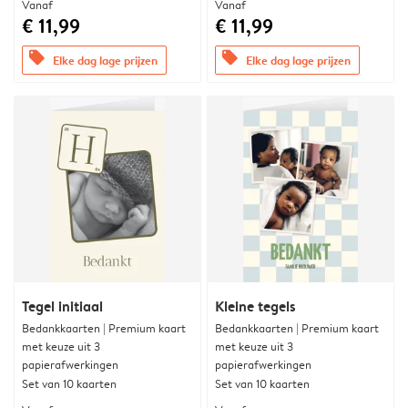
Vanaf
Vanaf
€ 11,99
€ 11,99
offers
offers
Elke dag lage prijzen
Elke dag lage prijzen
Tegel initiaal
Kleine tegels
Bedankkaarten | Premium kaart
Bedankkaarten | Premium kaart
met keuze uit 3
met keuze uit 3
papierafwerkingen
papierafwerkingen
Set van 10 kaarten
Set van 10 kaarten