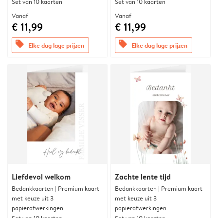
Set van 10 kaarten
Set van 10 kaarten
Vanaf
Vanaf
€ 11,99
€ 11,99
offers
offers
Elke dag lage prijzen
Elke dag lage prijzen
Liefdevol welkom
Zachte lente tijd
Bedankkaarten | Premium kaart
Bedankkaarten | Premium kaart
met keuze uit 3
met keuze uit 3
papierafwerkingen
papierafwerkingen