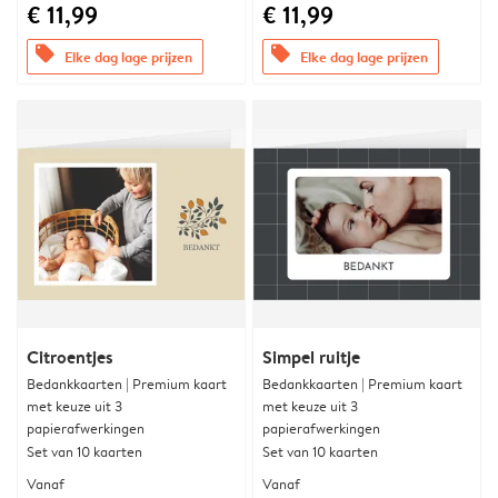
€ 11,99
€ 11,99
offers
offers
Elke dag lage prijzen
Elke dag lage prijzen
Citroentjes
Simpel ruitje
Bedankkaarten | Premium kaart
Bedankkaarten | Premium kaart
met keuze uit 3
met keuze uit 3
papierafwerkingen
papierafwerkingen
Set van 10 kaarten
Set van 10 kaarten
Vanaf
Vanaf