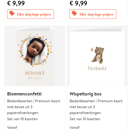
€ 9,99
€ 9,99
offers
offers
Elke dag lage prijzen
Elke dag lage prijzen
Bloemenconfetti
Wispelturig bos
Bedankkaarten | Premium kaart
Bedankkaarten | Premium kaart
met keuze uit 3
met keuze uit 3
papierafwerkingen
papierafwerkingen
Set van 10 kaarten
Set van 10 kaarten
Vanaf
Vanaf