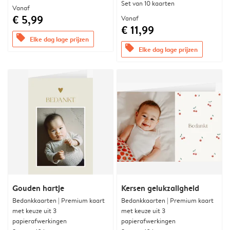
Set van 10 kaarten
Vanaf
€ 5,99
Vanaf
€ 11,99
offers
Elke dag lage prijzen
offers
Elke dag lage prijzen
Gouden hartje
Kersen gelukzaligheid
Bedankkaarten | Premium kaart
Bedankkaarten | Premium kaart
met keuze uit 3
met keuze uit 3
papierafwerkingen
papierafwerkingen