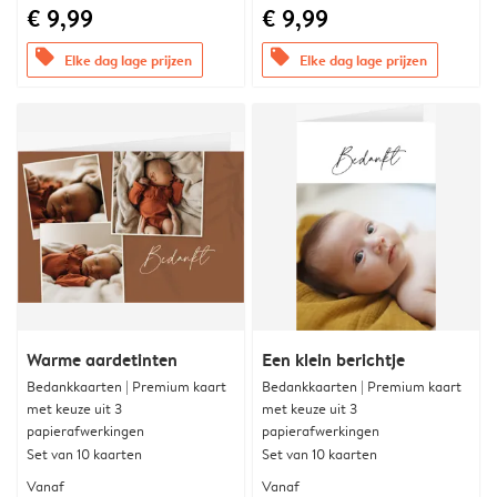
€ 9,99
€ 9,99
offers
offers
Elke dag lage prijzen
Elke dag lage prijzen
Warme aardetinten
Een klein berichtje
Bedankkaarten | Premium kaart
Bedankkaarten | Premium kaart
met keuze uit 3
met keuze uit 3
papierafwerkingen
papierafwerkingen
Set van 10 kaarten
Set van 10 kaarten
Vanaf
Vanaf