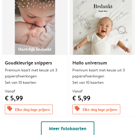
Goudkleurige snippers
Hallo universum
Premium kaart met keuze uit 3
Premium kaart met keuze uit 3
papierafwerkingen
papierafwerkingen
Set van 10 kaarten
Set van 10 kaarten
Vanaf
Vanaf
€ 5,99
€ 5,99
offers
offers
Elke dag lage prijzen
Elke dag lage prijzen
Meer fotokaarten