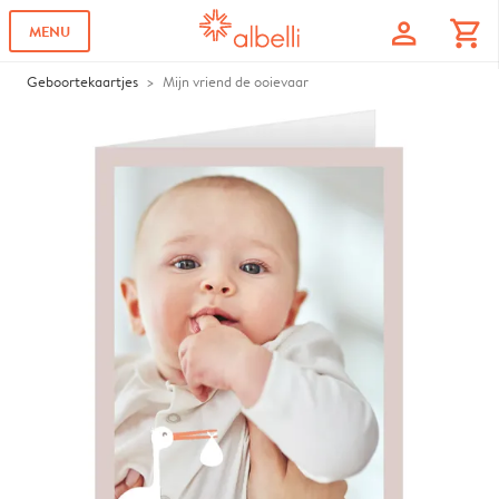
profile
shopping_cart
MENU
Geboortekaartjes
Mijn vriend de ooievaar