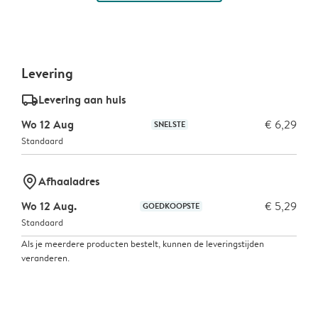
Levering
delivery_standard_v2
Levering aan huis
Wo 12 Aug
€ 6,29
SNELSTE
Standaard
marker-pin
Afhaaladres
Wo 12 Aug.
€ 5,29
GOEDKOOPSTE
Standaard
Als je meerdere producten bestelt, kunnen de leveringstijden
veranderen.