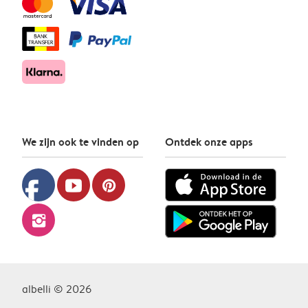
We zijn ook te vinden op
Ontdek onze apps
facebook
youtube
pinterest
instagram
albelli © 2026