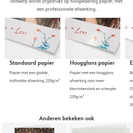
ontwerp wordt afgedrukt op hoogwaardig papier, met
een professionele afwerking.
Standaard papier
Hoogglans papier
E
Papier met een gladde,
Papier met een hoogglans
B
halfmatte afwerking. 235g/m²
afwerking voor meer
m
kleurintensiteit en scherpte.
O
235g/m²
d
3
Anderen bekeken ook