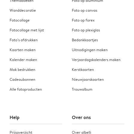
Themaboeken
Foto op aluminium
Wanddecoratie
Foto op canvas
Fotocollage
Foto op forex
Fotocollage met lijst
Foto op plexiglas
Foto’s afdrukken
Bedankkaartjes
Kaarten maken
Uitnodigingen maken
Kalender maken
Verjaardagskalenders maken
Mok bedrukken
Kerstkaarten
Cadeaubonnen
Nieuwjaarskaarten
Alle fotoproducten
Trouwalbum
Help
Over ons
Prijsoverzicht
Over albelli