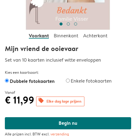
Voorkant
Binnenkant
Achterkant
Mijn vriend de ooievaar
Set van 10 kaarten inclusief witte enveloppen
Kies een kaartsoort:
Dubbele fotokaarten
Enkele fotokaarten
Vanaf
€ 11,99
offers
Elke dag lage prijzen
Begin nu
Alle prijzen incl. BTW excl.
verzending