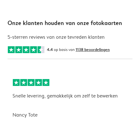
Onze klanten houden van onze fotokaarten
5-sterren reviews van onze tevreden klanten
4.4
op basis van
1138 beoordelingen
Snelle levering, gemakkelijk om zelf te bewerken
D
i
Nancy Tote