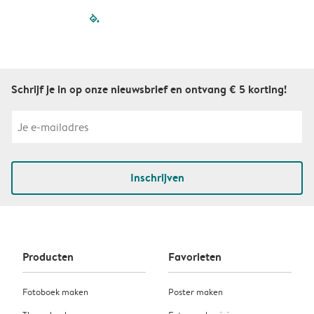
filled-pagination
outlined-paginatio
outlined-paginat
outlined-pagin
outlined-pag
outlined-p
Schrijf je in op onze nieuwsbrief en ontvang € 5 korting!
Inschrijven
Producten
Favorieten
Fotoboek maken
Poster maken