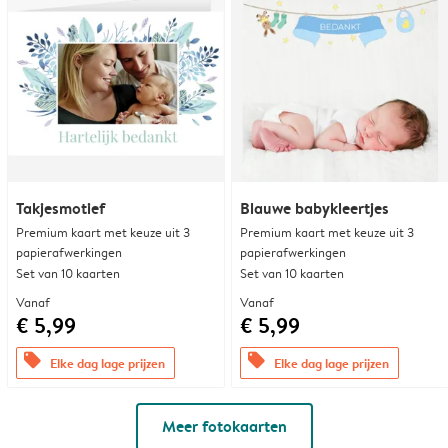
Takjesmotief
Blauwe babykleertjes
Premium kaart met keuze uit 3
Premium kaart met keuze uit 3
papierafwerkingen
papierafwerkingen
Set van 10 kaarten
Set van 10 kaarten
Vanaf
Vanaf
€ 5,99
€ 5,99
offers
offers
Elke dag lage prijzen
Elke dag lage prijzen
Meer fotokaarten