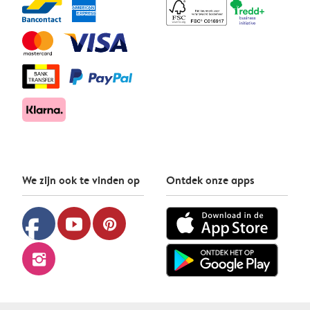
We zijn ook te vinden op
Ontdek onze apps
facebook
youtube
pinterest
instagram