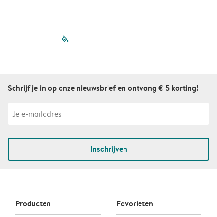
filled-pagination
outlined-paginatio
outlined-paginat
outlined-pagin
outlined-pag
outlined-p
Schrijf je in op onze nieuwsbrief en ontvang € 5 korting!
Inschrijven
Producten
Favorieten