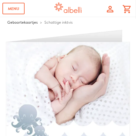
profile
shopping_cart
MENU
Geboortekaartjes
Schattige inktvis