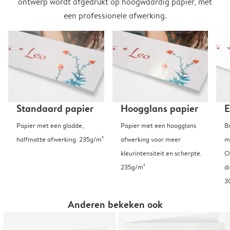
ontwerp wordt afgedrukt op hoogwaardig papier, met
een professionele afwerking.
Standaard papier
Hoogglans papier
E
Papier met een gladde,
Papier met een hoogglans
B
halfmatte afwerking. 235g/m²
afwerking voor meer
m
kleurintensiteit en scherpte.
O
235g/m²
d
3
Anderen bekeken ook