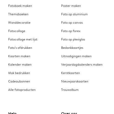
Fotoboek maken
Poster maken
Themaboeken
Foto op aluminium
Wanddecoratie
Foto op canvas
Fotocollage
Foto op forex
Fotocollage met lijst
Foto op plexiglas
Foto’s afdrukken
Bedankkaartjes
Kaarten maken
Uitnodigingen maken
Kalender maken
Verjaardagskalenders maken
Mok bedrukken
Kerstkaarten
Cadeaubonnen
Nieuwjaarskaarten
Alle fotoproducten
Trouwalbum
Help
Over ons