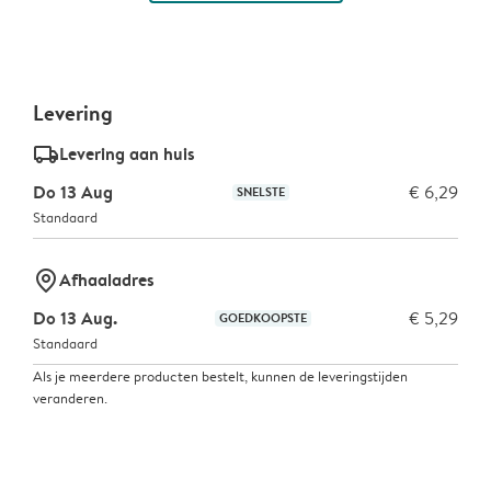
Levering
delivery_standard_v2
Levering aan huis
Do 13 Aug
€ 6,29
SNELSTE
Standaard
marker-pin
Afhaaladres
Do 13 Aug.
€ 5,29
GOEDKOOPSTE
Standaard
Als je meerdere producten bestelt, kunnen de leveringstijden
veranderen.