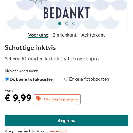
Voorkant
Binnenkant
Achterkant
Schattige inktvis
Set van 10 kaarten inclusief witte enveloppen
Kies een kaartsoort:
Dubbele fotokaarten
Enkele fotokaarten
Vanaf
€ 9,99
offers
Elke dag lage prijzen
Begin nu
Alle prijzen incl. BTW excl.
verzending