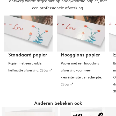
ontwerp wordt afgedrukt op hoogwaardig papier, met
een professionele afwerking.
Standaard papier
Hoogglans papier
E
Papier met een gladde,
Papier met een hoogglans
B
halfmatte afwerking. 235g/m²
afwerking voor meer
m
kleurintensiteit en scherpte.
O
235g/m²
d
3
Anderen bekeken ook