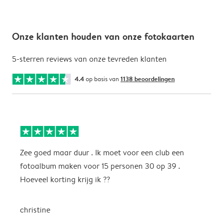
Onze klanten houden van onze fotokaarten
5-sterren reviews van onze tevreden klanten
4.4
op basis van
1138 beoordelingen
Zee goed maar duur . Ik moet voor een club een
M
fotoalbum maken voor 15 personen 30 op 39 .
k
Hoeveel korting krijg ik ??
b
christine
J