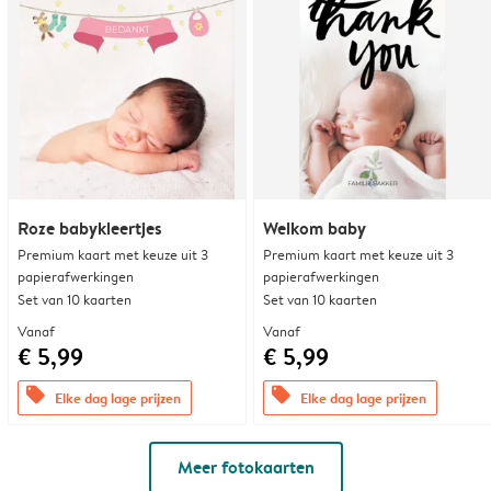
Roze babykleertjes
Welkom baby
Premium kaart met keuze uit 3
Premium kaart met keuze uit 3
papierafwerkingen
papierafwerkingen
Set van 10 kaarten
Set van 10 kaarten
Vanaf
Vanaf
€ 5,99
€ 5,99
offers
offers
Elke dag lage prijzen
Elke dag lage prijzen
Meer fotokaarten