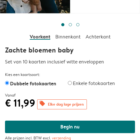
Voorkant
Binnenkant
Achterkant
Zachte bloemen baby
Set van 10 kaarten inclusief witte enveloppen
Kies een kaartsoort:
Dubbele fotokaarten
Enkele fotokaarten
Vanaf
€ 11,99
offers
Elke dag lage prijzen
Begin nu
Alle prijzen incl. BTW excl.
verzending