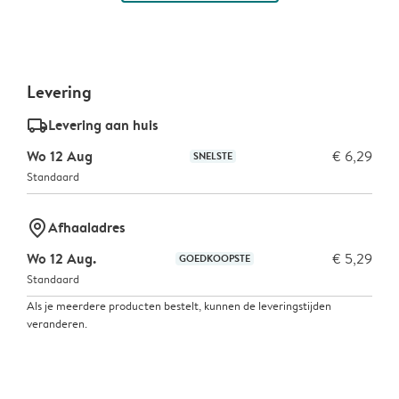
Levering
delivery_standard_v2
Levering aan huis
Wo 12 Aug
€ 6,29
SNELSTE
Standaard
marker-pin
Afhaaladres
Wo 12 Aug.
€ 5,29
GOEDKOOPSTE
Standaard
Als je meerdere producten bestelt, kunnen de leveringstijden
veranderen.