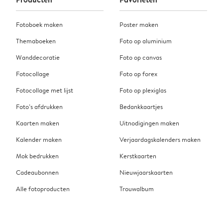
Fotoboek maken
Poster maken
Themaboeken
Foto op aluminium
Wanddecoratie
Foto op canvas
Fotocollage
Foto op forex
Fotocollage met lijst
Foto op plexiglas
Foto’s afdrukken
Bedankkaartjes
Kaarten maken
Uitnodigingen maken
Kalender maken
Verjaardagskalenders maken
Mok bedrukken
Kerstkaarten
Cadeaubonnen
Nieuwjaarskaarten
Alle fotoproducten
Trouwalbum