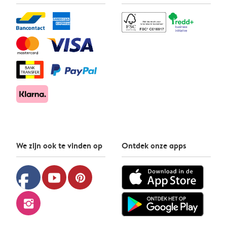
We zijn ook te vinden op
Ontdek onze apps
facebook
youtube
pinterest
instagram