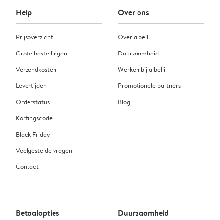
Help
Over ons
Prijsoverzicht
Over albelli
Grote bestellingen
Duurzaamheid
Verzendkosten
Werken bij albelli
Levertijden
Promotionele partners
Orderstatus
Blog
Kortingscode
Black Friday
Veelgestelde vragen
Contact
Betaalopties
Duurzaamheid