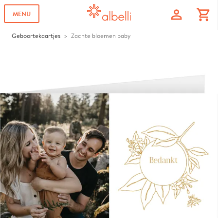
profile
shopping_cart
MENU
Geboortekaartjes
Zachte bloemen baby