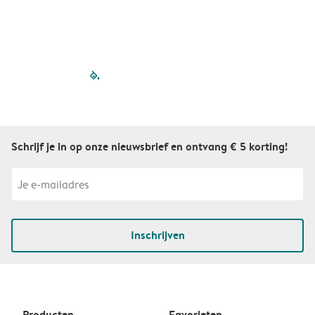
filled-pagination
outlined-paginatio
outlined-paginat
outlined-pagin
outlined-pag
outlined-p
Schrijf je in op onze nieuwsbrief en ontvang € 5 korting!
Inschrijven
Producten
Favorieten