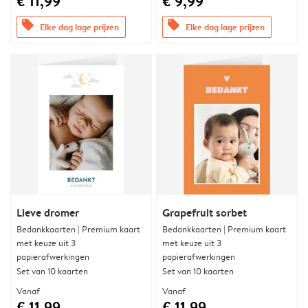
€ 11,99
€ 9,99
offers
offers
Elke dag lage prijzen
Elke dag lage prijzen
Lieve dromer
Grapefruit sorbet
Bedankkaarten | Premium kaart
Bedankkaarten | Premium kaart
met keuze uit 3
met keuze uit 3
papierafwerkingen
papierafwerkingen
Set van 10 kaarten
Set van 10 kaarten
Vanaf
Vanaf
€ 11,99
€ 11,99