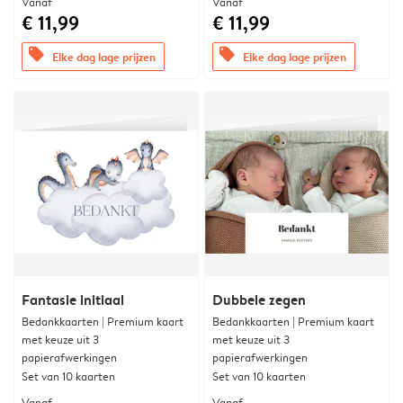
Vanaf
Vanaf
€ 11,99
€ 11,99
offers
offers
Elke dag lage prijzen
Elke dag lage prijzen
Fantasie initiaal
Dubbele zegen
Bedankkaarten | Premium kaart
Bedankkaarten | Premium kaart
met keuze uit 3
met keuze uit 3
papierafwerkingen
papierafwerkingen
Set van 10 kaarten
Set van 10 kaarten
Vanaf
Vanaf