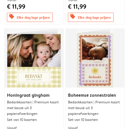
€ 11,99
€ 11,99
offers
offers
Elke dag lage prijzen
Elke dag lage prijzen
Honingraat gingham
Boheemse zonnestralen
Bedankkaarten | Premium kaart
Bedankkaarten | Premium kaart
met keuze uit 3
met keuze uit 3
papierafwerkingen
papierafwerkingen
Set van 10 kaarten
Set van 10 kaarten
Vanaf
Vanaf