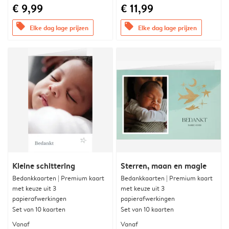
€ 9,99
€ 11,99
offers
offers
Elke dag lage prijzen
Elke dag lage prijzen
Kleine schittering
Sterren, maan en magie
Bedankkaarten | Premium kaart
Bedankkaarten | Premium kaart
met keuze uit 3
met keuze uit 3
papierafwerkingen
papierafwerkingen
Set van 10 kaarten
Set van 10 kaarten
Vanaf
Vanaf