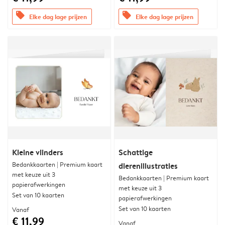
offers
offers
Elke dag lage prijzen
Elke dag lage prijzen
Kleine vlinders
Schattige
Bedankkaarten | Premium kaart
dierenillustraties
met keuze uit 3
Bedankkaarten | Premium kaart
papierafwerkingen
met keuze uit 3
Set van 10 kaarten
papierafwerkingen
Set van 10 kaarten
Vanaf
€ 11,99
Vanaf