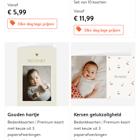
Set van 10 kaarten
Vanaf
€ 5,99
Vanaf
€ 11,99
offers
Elke dag lage prijzen
offers
Elke dag lage prijzen
Gouden hartje
Kersen gelukzaligheid
Bedankkaarten | Premium kaart
Bedankkaarten | Premium kaart
met keuze uit 3
met keuze uit 3
papierafwerkingen
papierafwerkingen