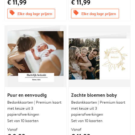
€ 11,99
€ 11,99
offers
offers
Elke dag lage prijzen
Elke dag lage prijzen
Puur en eenvoudig
Zachte bloemen baby
Bedankkaarten | Premium kaart
Bedankkaarten | Premium kaart
met keuze uit 3
met keuze uit 3
papierafwerkingen
papierafwerkingen
Set van 10 kaarten
Set van 10 kaarten
Vanaf
Vanaf