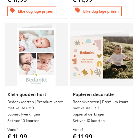
offers
offers
Elke dag lage prijzen
Elke dag lage prijzen
Klein gouden hart
Papieren decoratie
Bedankkaarten | Premium kaart
Bedankkaarten | Premium kaart
met keuze uit 3
met keuze uit 3
papierafwerkingen
papierafwerkingen
Set van 10 kaarten
Set van 10 kaarten
Vanaf
Vanaf
€ 11,99
€ 11,99