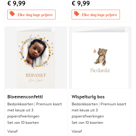
€ 9,99
€ 9,99
offers
offers
Elke dag lage prijzen
Elke dag lage prijzen
Bloemenconfetti
Wispelturig bos
Bedankkaarten | Premium kaart
Bedankkaarten | Premium kaart
met keuze uit 3
met keuze uit 3
papierafwerkingen
papierafwerkingen
Set van 10 kaarten
Set van 10 kaarten
Vanaf
Vanaf