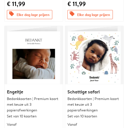
€ 11,99
€ 11,99
offers
offers
Elke dag lage prijzen
Elke dag lage prijzen
Engeltje
Schattige safari
Bedankkaarten | Premium kaart
Bedankkaarten | Premium kaart
met keuze uit 3
met keuze uit 3
papierafwerkingen
papierafwerkingen
Set van 10 kaarten
Set van 10 kaarten
Vanaf
Vanaf