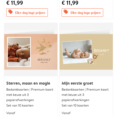
€ 11,99
€ 11,99
offers
offers
Elke dag lage prijzen
Elke dag lage prijzen
Sterren, maan en magie
Mijn eerste groet
Bedankkaarten | Premium kaart
Bedankkaarten | Premium kaart
met keuze uit 3
met keuze uit 3
papierafwerkingen
papierafwerkingen
Set van 10 kaarten
Set van 10 kaarten
Vanaf
Vanaf