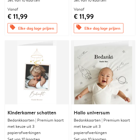
Set van 10 kaarten
Set van 10 kaarten
Vanaf
Vanaf
€ 11,99
€ 11,99
offers
offers
Elke dag lage prijzen
Elke dag lage prijzen
Kinderkamer schatten
Hallo universum
Bedankkaarten | Premium kaart
Bedankkaarten | Premium kaart
met keuze uit 3
met keuze uit 3
papierafwerkingen
papierafwerkingen
Set van 10 kaarten
Set van 10 kaarten