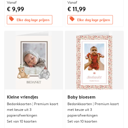
Vanaf
Vanaf
€ 9,99
€ 11,99
offers
offers
Elke dag lage prijzen
Elke dag lage prijzen
Kleine vriendjes
Baby bloesem
Bedankkaarten | Premium kaart
Bedankkaarten | Premium kaart
met keuze uit 3
met keuze uit 3
papierafwerkingen
papierafwerkingen
Set van 10 kaarten
Set van 10 kaarten