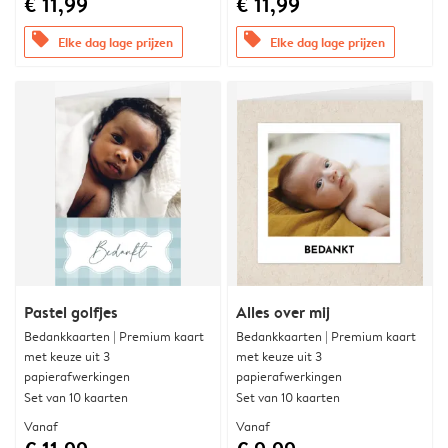
€ 11,99
€ 11,99
offers
offers
Elke dag lage prijzen
Elke dag lage prijzen
Pastel golfjes
Alles over mij
Bedankkaarten | Premium kaart
Bedankkaarten | Premium kaart
met keuze uit 3
met keuze uit 3
papierafwerkingen
papierafwerkingen
Set van 10 kaarten
Set van 10 kaarten
Vanaf
Vanaf