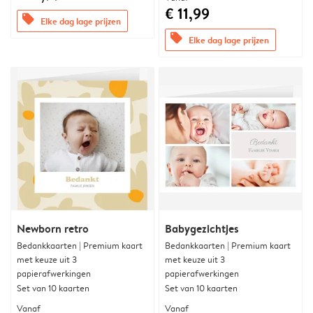
€ 11,99
offers
Elke dag lage prijzen
offers
Elke dag lage prijzen
Newborn retro
Babygezichtjes
Bedankkaarten | Premium kaart
Bedankkaarten | Premium kaart
met keuze uit 3
met keuze uit 3
papierafwerkingen
papierafwerkingen
Set van 10 kaarten
Set van 10 kaarten
Vanaf
Vanaf