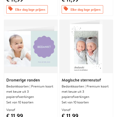
offers
offers
Elke dag lage prijzen
Elke dag lage prijzen
Dromerige randen
Magische sterrenstof
Bedankkaarten | Premium kaart
Bedankkaarten | Premium kaart
met keuze uit 3
met keuze uit 3
papierafwerkingen
papierafwerkingen
Set van 10 kaarten
Set van 10 kaarten
Vanaf
Vanaf
€ 11,99
€ 11,99