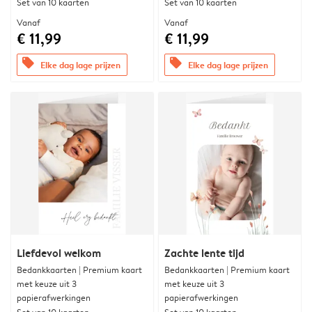
Set van 10 kaarten
Set van 10 kaarten
Vanaf
Vanaf
€ 11,99
€ 11,99
offers
offers
Elke dag lage prijzen
Elke dag lage prijzen
Liefdevol welkom
Zachte lente tijd
Bedankkaarten | Premium kaart
Bedankkaarten | Premium kaart
met keuze uit 3
met keuze uit 3
papierafwerkingen
papierafwerkingen