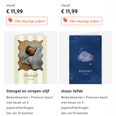
Vanaf
Vanaf
€ 11,99
€ 11,99
offers
offers
Elke dag lage prijzen
Elke dag lage prijzen
Stempel en strepen olijf
Maan liefde
Bedankkaarten | Premium kaart
Bedankkaarten | Premium kaart
met keuze uit 3
met keuze uit 3
papierafwerkingen
papierafwerkingen
Set van 10 kaarten
Set van 10 kaarten