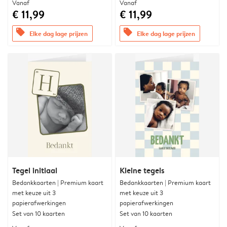
Vanaf
Vanaf
€ 11,99
€ 11,99
offers
offers
Elke dag lage prijzen
Elke dag lage prijzen
Tegel initiaal
Kleine tegels
Bedankkaarten | Premium kaart
Bedankkaarten | Premium kaart
met keuze uit 3
met keuze uit 3
papierafwerkingen
papierafwerkingen
Set van 10 kaarten
Set van 10 kaarten