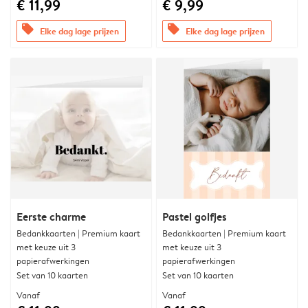
€ 11,99
€ 9,99
offers
offers
Elke dag lage prijzen
Elke dag lage prijzen
Eerste charme
Pastel golfjes
Bedankkaarten | Premium kaart
Bedankkaarten | Premium kaart
met keuze uit 3
met keuze uit 3
papierafwerkingen
papierafwerkingen
Set van 10 kaarten
Set van 10 kaarten
Vanaf
Vanaf