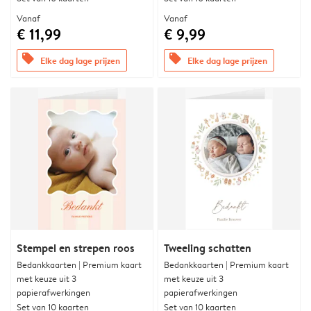
Vanaf
Vanaf
€ 11,99
€ 9,99
offers
offers
Elke dag lage prijzen
Elke dag lage prijzen
Stempel en strepen roos
Tweeling schatten
Bedankkaarten | Premium kaart
Bedankkaarten | Premium kaart
met keuze uit 3
met keuze uit 3
papierafwerkingen
papierafwerkingen
Set van 10 kaarten
Set van 10 kaarten