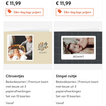
€ 11,99
€ 11,99
offers
offers
Elke dag lage prijzen
Elke dag lage prijzen
Citroentjes
Simpel ruitje
Bedankkaarten | Premium kaart
Bedankkaarten | Premium kaart
met keuze uit 3
met keuze uit 3
papierafwerkingen
papierafwerkingen
Set van 10 kaarten
Set van 10 kaarten
Vanaf
Vanaf