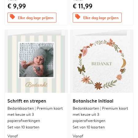
€ 9,99
€ 11,99
offers
offers
Elke dag lage prijzen
Elke dag lage prijzen
Schrift en strepen
Botanische initiaal
Bedankkaarten | Premium kaart
Bedankkaarten | Premium kaart
met keuze uit 3
met keuze uit 3
papierafwerkingen
papierafwerkingen
Set van 10 kaarten
Set van 10 kaarten
Vanaf
Vanaf