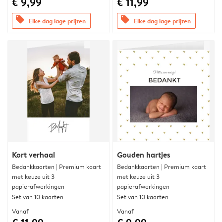
€ 9,99
€ 11,99
offers
offers
Elke dag lage prijzen
Elke dag lage prijzen
Kort verhaal
Gouden hartjes
Bedankkaarten | Premium kaart
Bedankkaarten | Premium kaart
met keuze uit 3
met keuze uit 3
papierafwerkingen
papierafwerkingen
Set van 10 kaarten
Set van 10 kaarten
Vanaf
Vanaf