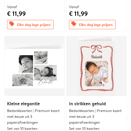
Vanaf
Vanaf
€ 11,99
€ 11,99
offers
offers
Elke dag lage prijzen
Elke dag lage prijzen
Kleine elegantie
In strikken gehuld
Bedankkaarten | Premium kaart
Bedankkaarten | Premium kaart
met keuze uit 3
met keuze uit 3
papierafwerkingen
papierafwerkingen
Set van 10 kaarten
Set van 10 kaarten