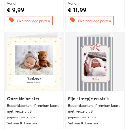
Vanaf
Vanaf
€ 9,99
€ 11,99
offers
offers
Elke dag lage prijzen
Elke dag lage prijzen
Onze kleine ster
Fijn streepje en strik
Bedankkaarten | Premium kaart
Bedankkaarten | Premium kaart
met keuze uit 3
met keuze uit 3
papierafwerkingen
papierafwerkingen
Set van 10 kaarten
Set van 10 kaarten