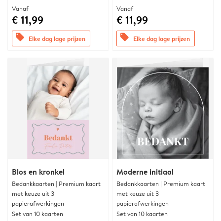
Vanaf
Vanaf
€ 11,99
€ 11,99
offers
offers
Elke dag lage prijzen
Elke dag lage prijzen
Blos en kronkel
Moderne initiaal
Bedankkaarten | Premium kaart
Bedankkaarten | Premium kaart
met keuze uit 3
met keuze uit 3
papierafwerkingen
papierafwerkingen
Set van 10 kaarten
Set van 10 kaarten