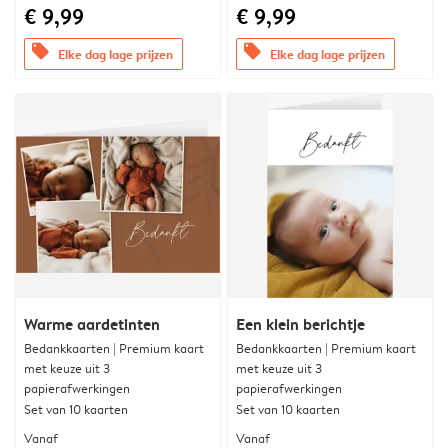
€ 9,99
€ 9,99
offers
offers
Elke dag lage prijzen
Elke dag lage prijzen
Warme aardetinten
Een klein berichtje
Bedankkaarten | Premium kaart
Bedankkaarten | Premium kaart
met keuze uit 3
met keuze uit 3
papierafwerkingen
papierafwerkingen
Set van 10 kaarten
Set van 10 kaarten
Vanaf
Vanaf