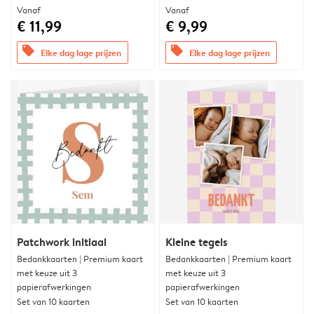
Vanaf
Vanaf
€ 11,99
€ 9,99
offers
offers
Elke dag lage prijzen
Elke dag lage prijzen
Patchwork initiaal
Kleine tegels
Bedankkaarten | Premium kaart
Bedankkaarten | Premium kaart
met keuze uit 3
met keuze uit 3
papierafwerkingen
papierafwerkingen
Set van 10 kaarten
Set van 10 kaarten