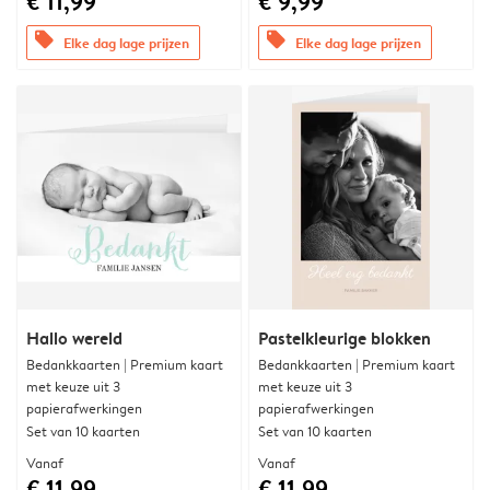
€ 11,99
€ 9,99
offers
offers
Elke dag lage prijzen
Elke dag lage prijzen
Hallo wereld
Pastelkleurige blokken
Bedankkaarten | Premium kaart
Bedankkaarten | Premium kaart
met keuze uit 3
met keuze uit 3
papierafwerkingen
papierafwerkingen
Set van 10 kaarten
Set van 10 kaarten
Vanaf
Vanaf
€ 11,99
€ 11,99