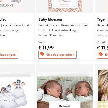
djes
Baby bloesem
Tegel i
 | Premium kaart met
Bedankkaarten | Premium kaart met
Bedankk
pierafwerkingen
keuze uit 3 papierafwerkingen
keuze u
rten
Set van 10 kaarten
Set van
Vanaf
Vanaf
€ 11,99
€ 11,
offers
offers
lage prijzen
Elke dag lage prijzen
El