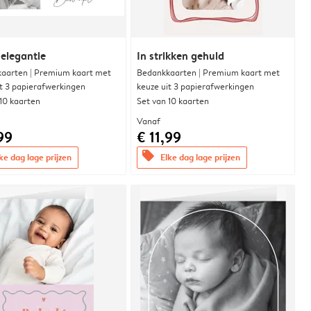
 elegantie
In strikken gehuld
aarten | Premium kaart met
Bedankkaarten | Premium kaart met
it 3 papierafwerkingen
keuze uit 3 papierafwerkingen
 10 kaarten
Set van 10 kaarten
Vanaf
99
€ 11,99
offers
ke dag lage prijzen
Elke dag lage prijzen