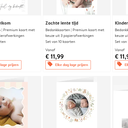
elkom
Zachte lente tijd
Kinde
 | Premium kaart met
Bedankkaarten | Premium kaart met
Bedankk
pierafwerkingen
keuze uit 3 papierafwerkingen
keuze u
rten
Set van 10 kaarten
Set van
Vanaf
Vanaf
€ 11,99
€ 11,
offers
offers
lage prijzen
Elke dag lage prijzen
El