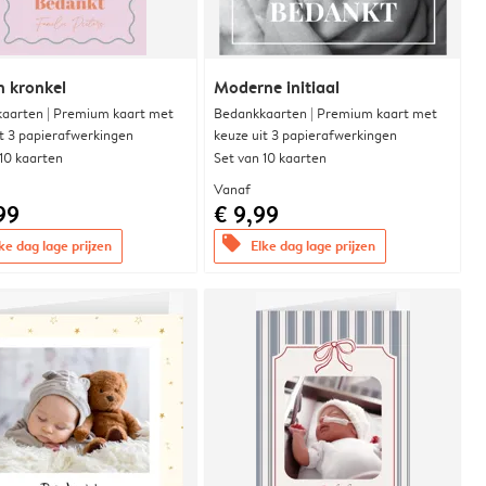
n kronkel
Moderne initiaal
aarten | Premium kaart met
Bedankkaarten | Premium kaart met
it 3 papierafwerkingen
keuze uit 3 papierafwerkingen
 10 kaarten
Set van 10 kaarten
Vanaf
99
€ 9,99
offers
ke dag lage prijzen
Elke dag lage prijzen