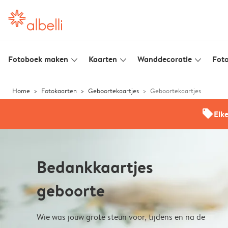
Fotoboek maken
Kaarten
Wanddecoratie
Foto
slim_arrow_down
slim_arrow_down
slim_arrow_down
Home
Fotokaarten
Geboortekaartjes
Geboortekaartjes
offers
Elk
Bedankkaartjes
geboorte
Wie was jouw grote steun voor, tijdens en na de