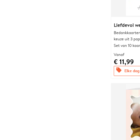
Liefdevol w
Bedankkaarten
keuze uit 3 pa
Set van 10 kaa
Vanaf
€ 11,99
offers
Elke dag 