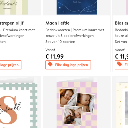
trepen olijf
Maan liefde
Blos e
 | Premium kaart met
Bedankkaarten | Premium kaart met
Bedankk
pierafwerkingen
keuze uit 3 papierafwerkingen
keuze u
rten
Set van 10 kaarten
Set van
Vanaf
Vanaf
€ 11,99
€ 11,
offers
offers
lage prijzen
Elke dag lage prijzen
El