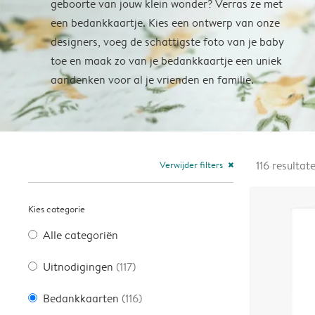
geboorte van jouw klein wonder? Verras ze met
een bedankkaartje. Kies een ontwerp van onze
designers, voeg de schattigste foto van je baby
toe en maak zo van je bedankkaartje een uniek
aandenken voor al je vrienden en familie.
Verwijder filters
116
resultat
close
Kies categorie
Alle categoriën
Uitnodigingen
(117)
Bedankkaarten
(116)