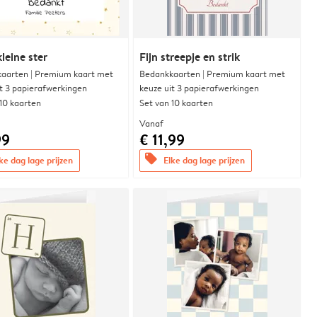
leine ster
Fijn streepje en strik
aarten | Premium kaart met
Bedankkaarten | Premium kaart met
it 3 papierafwerkingen
keuze uit 3 papierafwerkingen
 10 kaarten
Set van 10 kaarten
Vanaf
99
€ 11,99
offers
ke dag lage prijzen
Elke dag lage prijzen