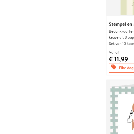
Stempel en s
Bedankkaarten
keuze uit 3 pa
Set van 10 kaa
Vanaf
€ 11,99
offers
Elke dag 