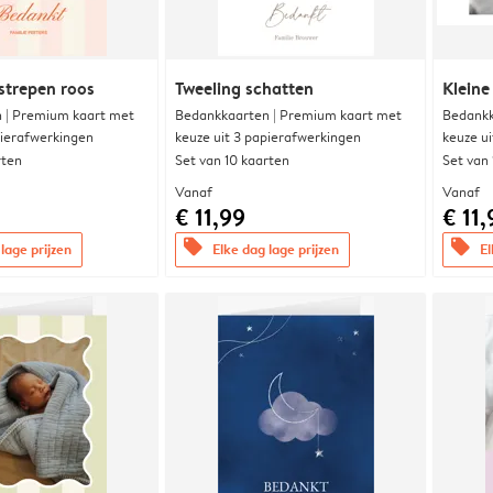
strepen roos
Tweeling schatten
Kleine
 | Premium kaart met
Bedankkaarten | Premium kaart met
Bedankk
pierafwerkingen
keuze uit 3 papierafwerkingen
keuze u
rten
Set van 10 kaarten
Set van
Vanaf
Vanaf
€ 11,99
€ 11,
offers
offers
lage prijzen
Elke dag lage prijzen
El