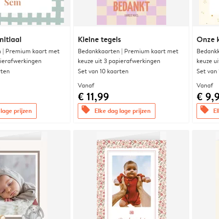
nitiaal
Kleine tegels
Onze k
 | Premium kaart met
Bedankkaarten | Premium kaart met
Bedankk
pierafwerkingen
keuze uit 3 papierafwerkingen
keuze u
rten
Set van 10 kaarten
Set van
Vanaf
Vanaf
€ 11,99
€ 9,
offers
offers
lage prijzen
Elke dag lage prijzen
El