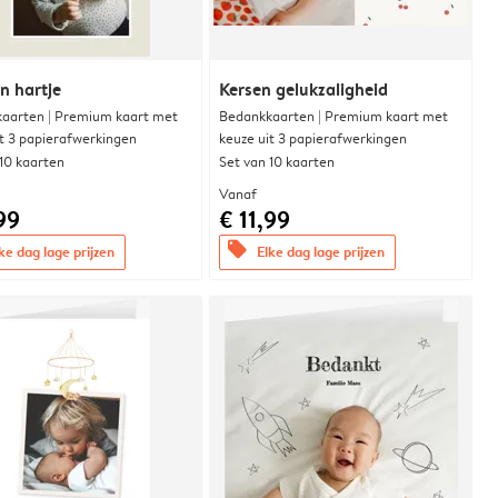
n hartje
Kersen gelukzaligheid
aarten | Premium kaart met
Bedankkaarten | Premium kaart met
it 3 papierafwerkingen
keuze uit 3 papierafwerkingen
 10 kaarten
Set van 10 kaarten
Vanaf
99
€ 11,99
offers
ke dag lage prijzen
Elke dag lage prijzen