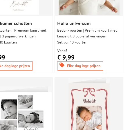
rkamer schatten
Hallo universum
aarten | Premium kaart met
Bedankkaarten | Premium kaart met
it 3 papierafwerkingen
keuze uit 3 papierafwerkingen
 10 kaarten
Set van 10 kaarten
Vanaf
99
€ 9,99
offers
ke dag lage prijzen
Elke dag lage prijzen