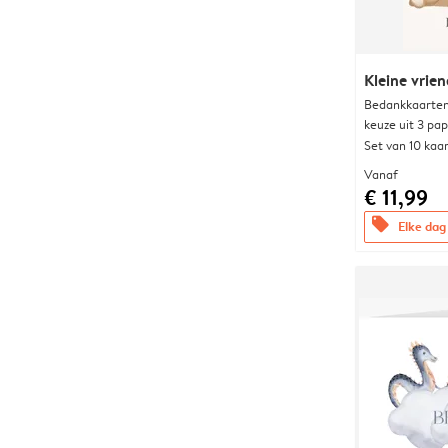
Kleine vrien
Bedankkaarten
keuze uit 3 pa
Set van 10 kaa
Vanaf
€ 11,99
offers
Elke dag 