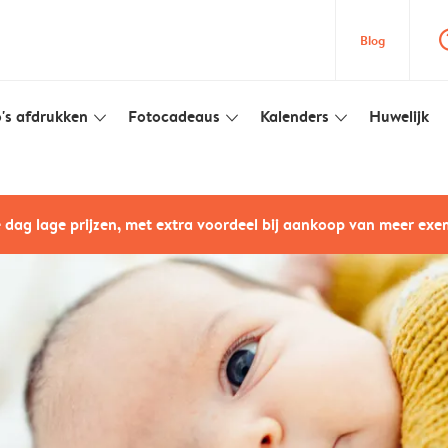
question
Blog
's afdrukken
Fotocadeaus
Kalenders
Huwelijk
slim_arrow_down
slim_arrow_down
slim_arrow_down
e dag lage prijzen, met extra voordeel bij aankoop van meer ex