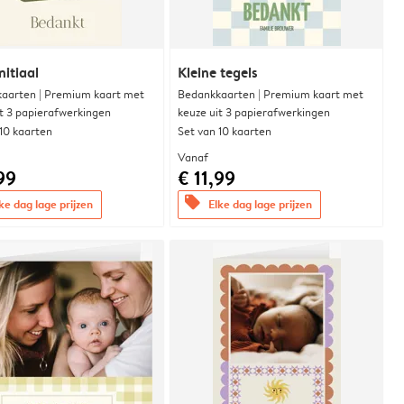
nitiaal
Kleine tegels
aarten | Premium kaart met
Bedankkaarten | Premium kaart met
it 3 papierafwerkingen
keuze uit 3 papierafwerkingen
 10 kaarten
Set van 10 kaarten
Vanaf
99
€ 11,99
offers
ke dag lage prijzen
Elke dag lage prijzen