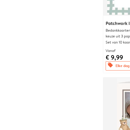
Patchwork i
Bedankkaarten
keuze uit 3 pa
Set van 10 kaa
Vanaf
€ 9,99
offers
Elke dag 