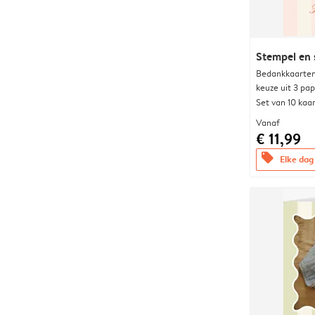
Stempel en 
Bedankkaarten
keuze uit 3 pa
Set van 10 kaa
Vanaf
€ 11,99
offers
Elke dag 