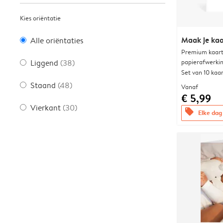
Kies oriëntatie
Maak je kaa
Alle oriëntaties
Premium kaart 
papierafwerki
Liggend
(38)
Set van 10 kaa
Staand
(48)
Vanaf
€ 5,99
Vierkant
(30)
offers
Elke dag 