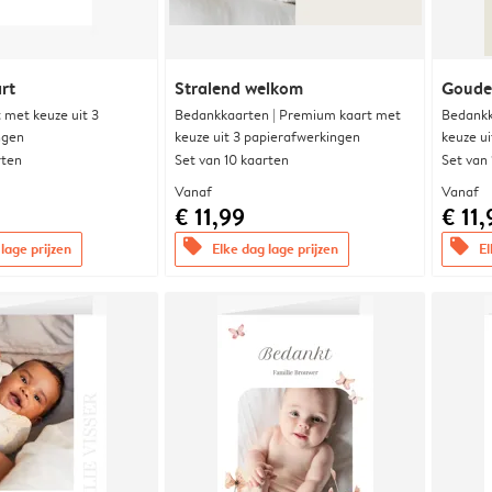
rt
Stralend welkom
Goude
met keuze uit 3
Bedankkaarten | Premium kaart met
Bedankk
ngen
keuze uit 3 papierafwerkingen
keuze u
rten
Set van 10 kaarten
Set van
Vanaf
Vanaf
€ 11,99
€ 11,
offers
offers
lage prijzen
Elke dag lage prijzen
El