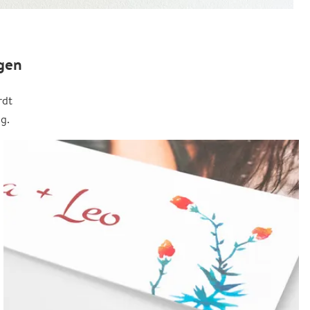
gen
rdt
g.