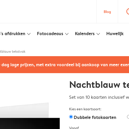
question
Blog
's afdrukken
Fotocadeaus
Kalenders
Huwelijk
slim_arrow_down
slim_arrow_down
slim_arrow_down
tblauw tekstvak
e dag lage prijzen, met extra voordeel bij aankoop van meer ex
Nachtblauw t
Set van 10 kaarten inclusief 
Kies een kaartsoort:
Dubbele fotokaarten
Vanaf