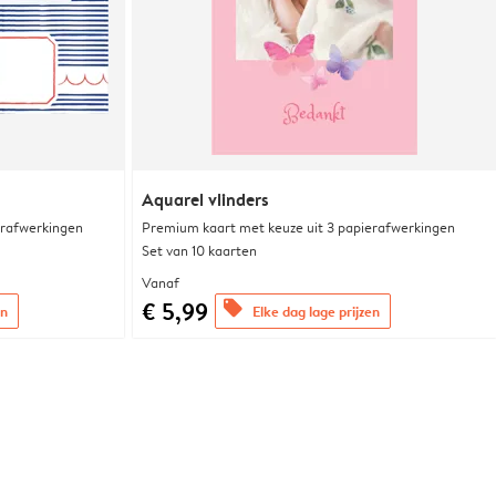
Aquarel vlinders
erafwerkingen
Premium kaart met keuze uit 3 papierafwerkingen
Set van 10 kaarten
Vanaf
€ 5,99
offers
en
Elke dag lage prijzen