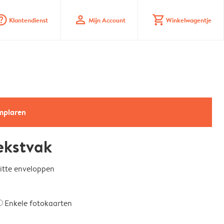
_mark_circle
profile
shopping_cart
Klantendienst
Mijn Account
Winkelwagentje
emplaren
ekstvak
witte enveloppen
Enkele fotokaarten