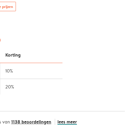
e prijzen
g
Korting
10%
20%
1138 beoordelingen
lees meer
s van