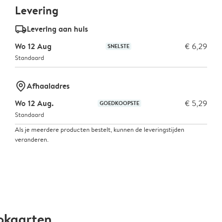
Levering
delivery_standard_v2
Levering aan huis
Wo 12 Aug
€ 6,29
SNELSTE
Standaard
marker-pin
Afhaaladres
Wo 12 Aug.
€ 5,29
GOEDKOOPSTE
Standaard
Als je meerdere producten bestelt, kunnen de leveringstijden
veranderen.
okaarten