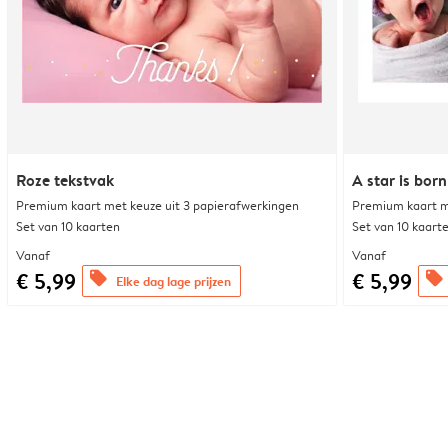
Roze tekstvak
A star is born
Premium kaart met keuze uit 3 papierafwerkingen
Premium kaart m
Set van 10 kaarten
Set van 10 kaart
Vanaf
Vanaf
€ 5,99
€ 5,99
offers
offers
Elke dag lage prijzen