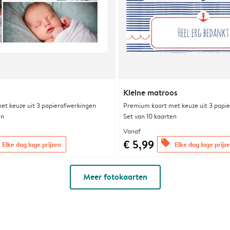
Kleine matroos
et keuze uit 3 papierafwerkingen
Premium kaart met keuze uit 3 papi
en
Set van 10 kaarten
Vanaf
€ 5,99
offers
Elke dag lage prijzen
Elke dag lage prijz
Meer fotokaarten