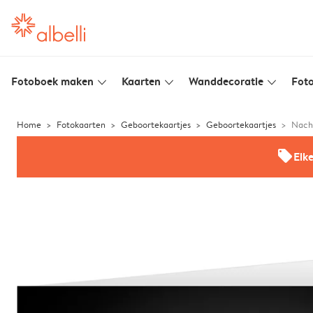
Fotoboek maken
Kaarten
Wanddecoratie
Foto
slim_arrow_down
slim_arrow_down
slim_arrow_down
Home
Fotokaarten
Geboortekaartjes
Geboortekaartjes
Nach
offers
Elk