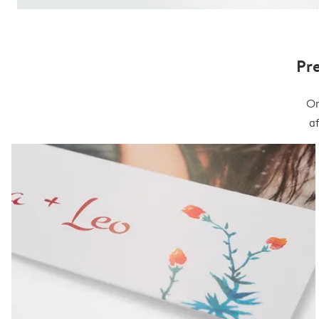
Pr
On
a