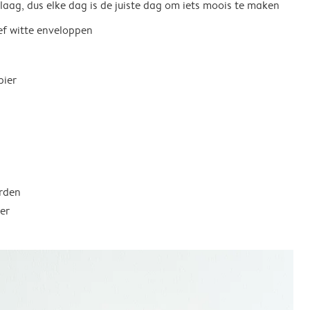
 laag, dus elke dag is de juiste dag om iets moois te maken
ief witte enveloppen
pier
rden
er