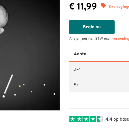
€ 11,99
offers
Elke dag lag
Begin nu
Alle prijzen incl. BTW excl.
verzendin
Aantal
2-4
5+
4.4
op basi