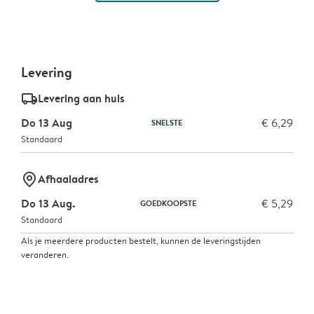
Levering
delivery_standard_v2
Levering aan huis
Do 13 Aug
€ 6,29
SNELSTE
Standaard
marker-pin
Afhaaladres
Do 13 Aug.
€ 5,29
GOEDKOOPSTE
Standaard
Als je meerdere producten bestelt, kunnen de leveringstijden
veranderen.