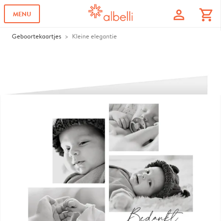
profile
shopping_cart
MENU
Geboortekaartjes
Kleine elegantie