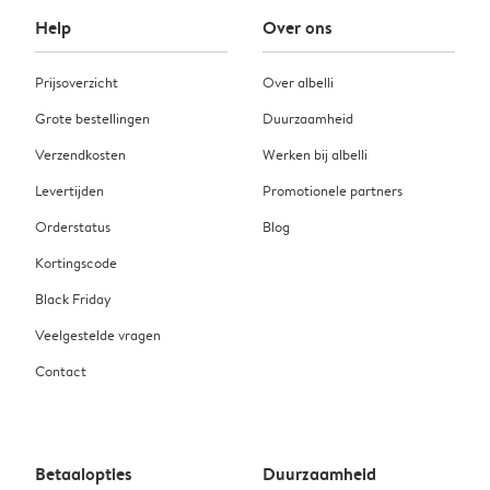
Help
Over ons
Prijsoverzicht
Over albelli
Grote bestellingen
Duurzaamheid
Verzendkosten
Werken bij albelli
Levertijden
Promotionele partners
Orderstatus
Blog
Kortingscode
Black Friday
Veelgestelde vragen
Contact
Betaalopties
Duurzaamheid