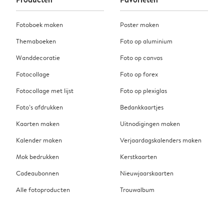
Fotoboek maken
Poster maken
Themaboeken
Foto op aluminium
Wanddecoratie
Foto op canvas
Fotocollage
Foto op forex
Fotocollage met lijst
Foto op plexiglas
Foto’s afdrukken
Bedankkaartjes
Kaarten maken
Uitnodigingen maken
Kalender maken
Verjaardagskalenders maken
Mok bedrukken
Kerstkaarten
Cadeaubonnen
Nieuwjaarskaarten
Alle fotoproducten
Trouwalbum