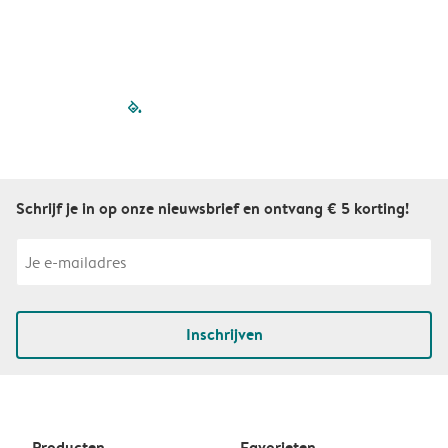
filled-pagination
outlined-paginatio
outlined-paginat
outlined-pagin
outlined-pag
outlined-p
Schrijf je in op onze nieuwsbrief en ontvang € 5 korting!
Inschrijven
Producten
Favorieten