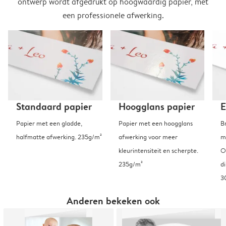
ontwerp wordt afgedrukt op hoogwaardig papier, met
een professionele afwerking.
Standaard papier
Hoogglans papier
E
Papier met een gladde,
Papier met een hoogglans
B
halfmatte afwerking. 235g/m²
afwerking voor meer
m
kleurintensiteit en scherpte.
O
235g/m²
d
3
Anderen bekeken ook