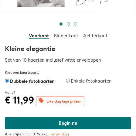
Voorkant
Binnenkant
Achterkant
Kleine elegantie
Set van 10 kaarten inclusief witte enveloppen
Kies een kaartsoort:
Dubbele fotokaarten
Enkele fotokaarten
Vanaf
€ 11,99
offers
Elke dag lage prijzen
Begin nu
Alle prijzen incl. BTW excl.
verzending