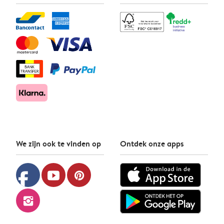
We zijn ook te vinden op
Ontdek onze apps
facebook
youtube
pinterest
instagram