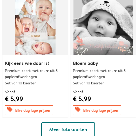
Kijk eens wie daar is!
Bloem baby
Premium kaart met keuze uit 3
Premium kaart met keuze uit 3
papierafwerkingen
papierafwerkingen
Set van 10 kaarten
Set van 10 kaarten
Vanaf
Vanaf
€ 5,99
€ 5,99
offers
offers
Elke dag lage prijzen
Elke dag lage prijzen
Meer fotokaarten