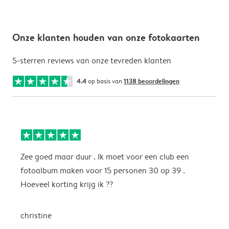
Onze klanten houden van onze fotokaarten
5-sterren reviews van onze tevreden klanten
4.4
op basis van
1138 beoordelingen
Zee goed maar duur . Ik moet voor een club een
M
fotoalbum maken voor 15 personen 30 op 39 .
k
Hoeveel korting krijg ik ??
b
christine
J