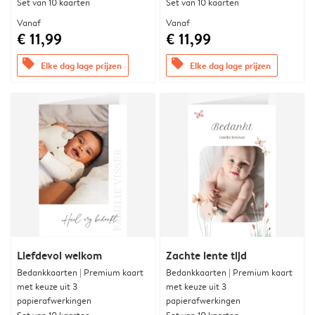
Set van 10 kaarten
Set van 10 kaarten
Vanaf
Vanaf
€ 11,99
€ 11,99
offers
offers
Elke dag lage prijzen
Elke dag lage prijzen
Liefdevol welkom
Zachte lente tijd
Bedankkaarten | Premium kaart
Bedankkaarten | Premium kaart
met keuze uit 3
met keuze uit 3
papierafwerkingen
papierafwerkingen