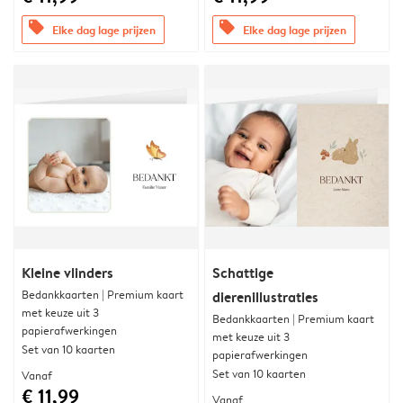
offers
offers
Elke dag lage prijzen
Elke dag lage prijzen
Kleine vlinders
Schattige
Bedankkaarten | Premium kaart
dierenillustraties
met keuze uit 3
Bedankkaarten | Premium kaart
papierafwerkingen
met keuze uit 3
Set van 10 kaarten
papierafwerkingen
Set van 10 kaarten
Vanaf
€ 11,99
Vanaf