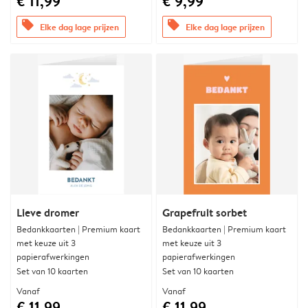
€ 11,99
€ 9,99
offers
offers
Elke dag lage prijzen
Elke dag lage prijzen
Lieve dromer
Grapefruit sorbet
Bedankkaarten | Premium kaart
Bedankkaarten | Premium kaart
met keuze uit 3
met keuze uit 3
papierafwerkingen
papierafwerkingen
Set van 10 kaarten
Set van 10 kaarten
Vanaf
Vanaf
€ 11,99
€ 11,99