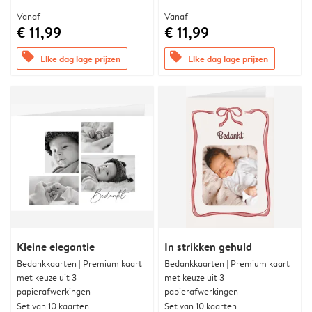
Vanaf
Vanaf
€ 11,99
€ 11,99
offers
offers
Elke dag lage prijzen
Elke dag lage prijzen
Kleine elegantie
In strikken gehuld
Bedankkaarten | Premium kaart
Bedankkaarten | Premium kaart
met keuze uit 3
met keuze uit 3
papierafwerkingen
papierafwerkingen
Set van 10 kaarten
Set van 10 kaarten