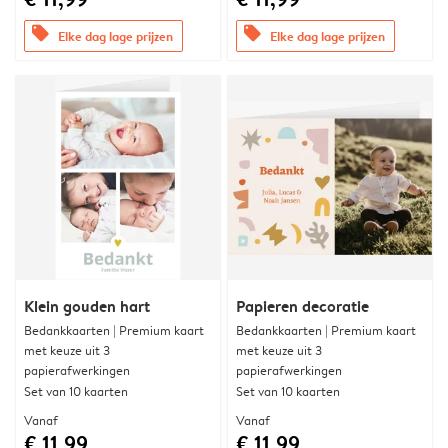
offers
offers
Elke dag lage prijzen
Elke dag lage prijzen
Klein gouden hart
Papieren decoratie
Bedankkaarten | Premium kaart
Bedankkaarten | Premium kaart
met keuze uit 3
met keuze uit 3
papierafwerkingen
papierafwerkingen
Set van 10 kaarten
Set van 10 kaarten
Vanaf
Vanaf
€ 11,99
€ 11,99