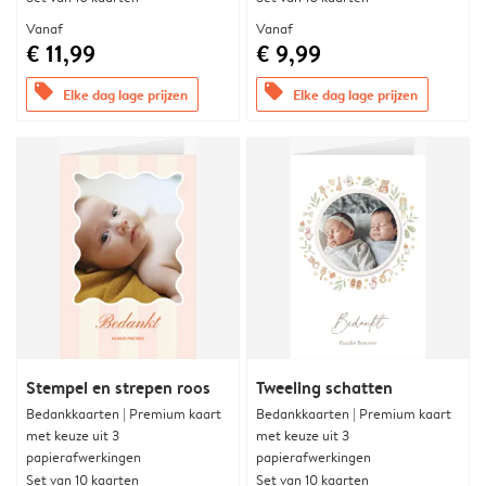
Vanaf
Vanaf
€ 11,99
€ 9,99
offers
offers
Elke dag lage prijzen
Elke dag lage prijzen
Stempel en strepen roos
Tweeling schatten
Bedankkaarten | Premium kaart
Bedankkaarten | Premium kaart
met keuze uit 3
met keuze uit 3
papierafwerkingen
papierafwerkingen
Set van 10 kaarten
Set van 10 kaarten