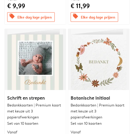
€ 9,99
€ 11,99
offers
offers
Elke dag lage prijzen
Elke dag lage prijzen
Schrift en strepen
Botanische initiaal
Bedankkaarten | Premium kaart
Bedankkaarten | Premium kaart
met keuze uit 3
met keuze uit 3
papierafwerkingen
papierafwerkingen
Set van 10 kaarten
Set van 10 kaarten
Vanaf
Vanaf