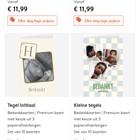
Vanaf
Vanaf
€ 11,99
€ 11,99
offers
offers
Elke dag lage prijzen
Elke dag lage prijzen
Tegel initiaal
Kleine tegels
Bedankkaarten | Premium kaart
Bedankkaarten | Premium kaart
met keuze uit 3
met keuze uit 3
papierafwerkingen
papierafwerkingen
Set van 10 kaarten
Set van 10 kaarten