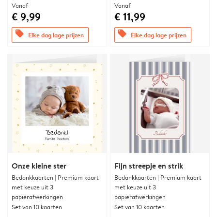
Vanaf
Vanaf
€ 9,99
€ 11,99
offers
offers
Elke dag lage prijzen
Elke dag lage prijzen
Onze kleine ster
Fijn streepje en strik
Bedankkaarten | Premium kaart
Bedankkaarten | Premium kaart
met keuze uit 3
met keuze uit 3
papierafwerkingen
papierafwerkingen
Set van 10 kaarten
Set van 10 kaarten