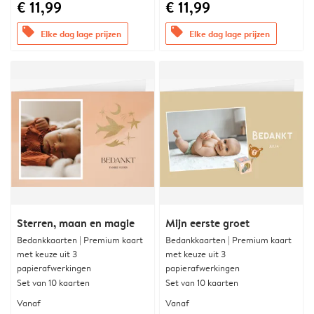
€ 11,99
€ 11,99
offers
offers
Elke dag lage prijzen
Elke dag lage prijzen
Sterren, maan en magie
Mijn eerste groet
Bedankkaarten | Premium kaart
Bedankkaarten | Premium kaart
met keuze uit 3
met keuze uit 3
papierafwerkingen
papierafwerkingen
Set van 10 kaarten
Set van 10 kaarten
Vanaf
Vanaf