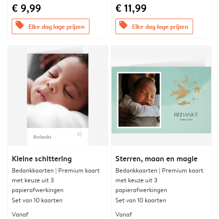
€ 9,99
€ 11,99
offers
offers
Elke dag lage prijzen
Elke dag lage prijzen
Kleine schittering
Sterren, maan en magie
Bedankkaarten | Premium kaart
Bedankkaarten | Premium kaart
met keuze uit 3
met keuze uit 3
papierafwerkingen
papierafwerkingen
Set van 10 kaarten
Set van 10 kaarten
Vanaf
Vanaf