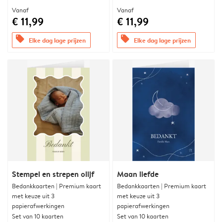
Vanaf
Vanaf
€ 11,99
€ 11,99
offers
offers
Elke dag lage prijzen
Elke dag lage prijzen
Stempel en strepen olijf
Maan liefde
Bedankkaarten | Premium kaart
Bedankkaarten | Premium kaart
met keuze uit 3
met keuze uit 3
papierafwerkingen
papierafwerkingen
Set van 10 kaarten
Set van 10 kaarten