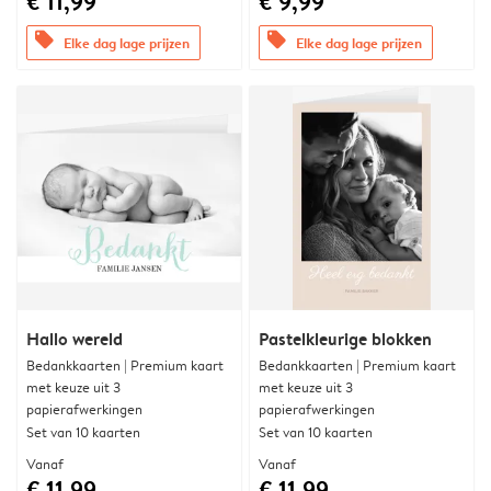
€ 11,99
€ 9,99
offers
offers
Elke dag lage prijzen
Elke dag lage prijzen
Hallo wereld
Pastelkleurige blokken
Bedankkaarten | Premium kaart
Bedankkaarten | Premium kaart
met keuze uit 3
met keuze uit 3
papierafwerkingen
papierafwerkingen
Set van 10 kaarten
Set van 10 kaarten
Vanaf
Vanaf
€ 11,99
€ 11,99