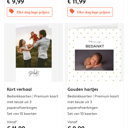
€ 9,99
€ 11,99
offers
offers
Elke dag lage prijzen
Elke dag lage prijzen
Kort verhaal
Gouden hartjes
Bedankkaarten | Premium kaart
Bedankkaarten | Premium kaart
met keuze uit 3
met keuze uit 3
papierafwerkingen
papierafwerkingen
Set van 10 kaarten
Set van 10 kaarten
Vanaf
Vanaf