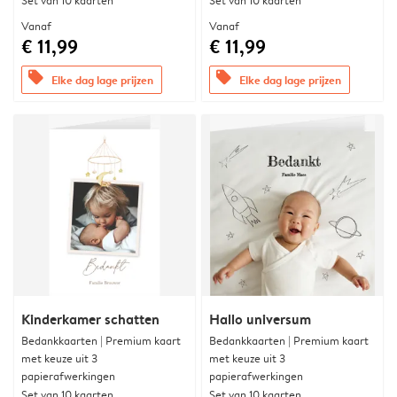
Set van 10 kaarten
Set van 10 kaarten
Vanaf
Vanaf
€ 11,99
€ 11,99
offers
offers
Elke dag lage prijzen
Elke dag lage prijzen
Kinderkamer schatten
Hallo universum
Bedankkaarten | Premium kaart
Bedankkaarten | Premium kaart
met keuze uit 3
met keuze uit 3
papierafwerkingen
papierafwerkingen
Set van 10 kaarten
Set van 10 kaarten