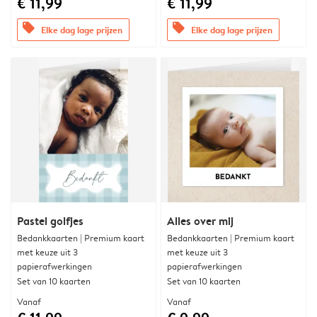
€ 11,99
€ 11,99
offers
offers
Elke dag lage prijzen
Elke dag lage prijzen
Pastel golfjes
Alles over mij
Bedankkaarten | Premium kaart
Bedankkaarten | Premium kaart
met keuze uit 3
met keuze uit 3
papierafwerkingen
papierafwerkingen
Set van 10 kaarten
Set van 10 kaarten
Vanaf
Vanaf