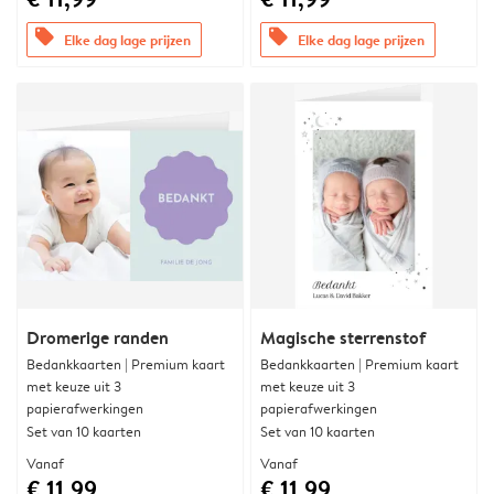
offers
offers
Elke dag lage prijzen
Elke dag lage prijzen
Dromerige randen
Magische sterrenstof
Bedankkaarten | Premium kaart
Bedankkaarten | Premium kaart
met keuze uit 3
met keuze uit 3
papierafwerkingen
papierafwerkingen
Set van 10 kaarten
Set van 10 kaarten
Vanaf
Vanaf
€ 11,99
€ 11,99