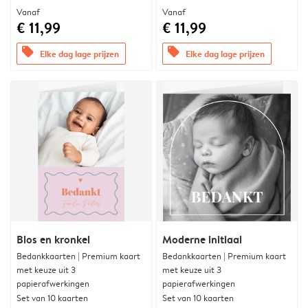
Vanaf
Vanaf
€ 11,99
€ 11,99
offers
offers
Elke dag lage prijzen
Elke dag lage prijzen
Blos en kronkel
Moderne initiaal
Bedankkaarten | Premium kaart
Bedankkaarten | Premium kaart
met keuze uit 3
met keuze uit 3
papierafwerkingen
papierafwerkingen
Set van 10 kaarten
Set van 10 kaarten