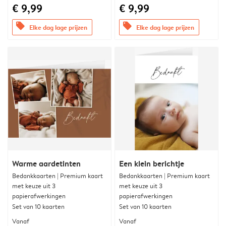
€ 9,99
€ 9,99
offers
offers
Elke dag lage prijzen
Elke dag lage prijzen
Warme aardetinten
Een klein berichtje
Bedankkaarten | Premium kaart
Bedankkaarten | Premium kaart
met keuze uit 3
met keuze uit 3
papierafwerkingen
papierafwerkingen
Set van 10 kaarten
Set van 10 kaarten
Vanaf
Vanaf