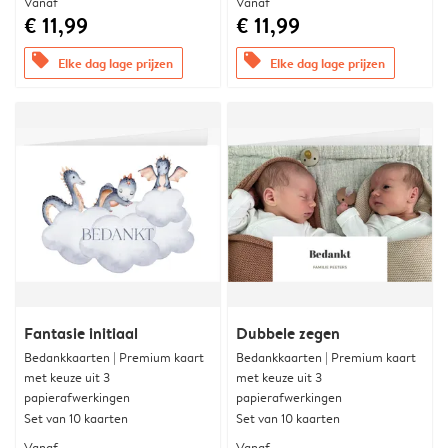
Vanaf
Vanaf
€ 11,99
€ 11,99
offers
offers
Elke dag lage prijzen
Elke dag lage prijzen
Fantasie initiaal
Dubbele zegen
Bedankkaarten | Premium kaart
Bedankkaarten | Premium kaart
met keuze uit 3
met keuze uit 3
papierafwerkingen
papierafwerkingen
Set van 10 kaarten
Set van 10 kaarten
Vanaf
Vanaf