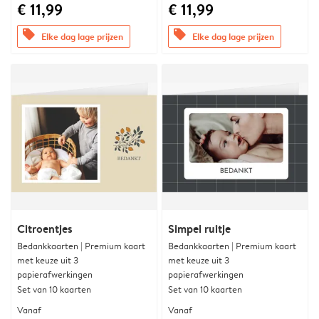
€ 11,99
€ 11,99
offers
offers
Elke dag lage prijzen
Elke dag lage prijzen
Citroentjes
Simpel ruitje
Bedankkaarten | Premium kaart
Bedankkaarten | Premium kaart
met keuze uit 3
met keuze uit 3
papierafwerkingen
papierafwerkingen
Set van 10 kaarten
Set van 10 kaarten
Vanaf
Vanaf