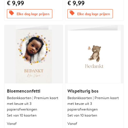
€ 9,99
€ 9,99
offers
offers
Elke dag lage prijzen
Elke dag lage prijzen
Bloemenconfetti
Wispelturig bos
Bedankkaarten | Premium kaart
Bedankkaarten | Premium kaart
met keuze uit 3
met keuze uit 3
papierafwerkingen
papierafwerkingen
Set van 10 kaarten
Set van 10 kaarten
Vanaf
Vanaf