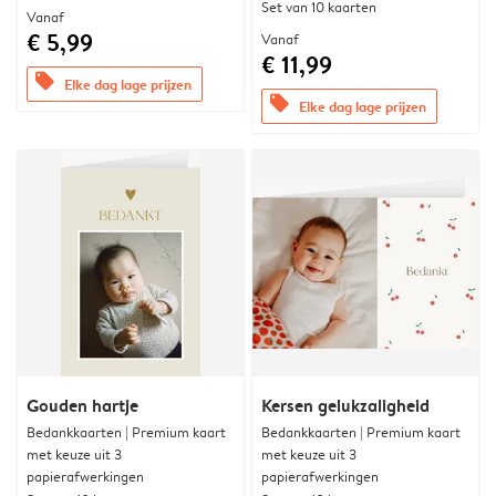
Set van 10 kaarten
Vanaf
€ 5,99
Vanaf
€ 11,99
offers
Elke dag lage prijzen
offers
Elke dag lage prijzen
Gouden hartje
Kersen gelukzaligheid
Bedankkaarten | Premium kaart
Bedankkaarten | Premium kaart
met keuze uit 3
met keuze uit 3
papierafwerkingen
papierafwerkingen