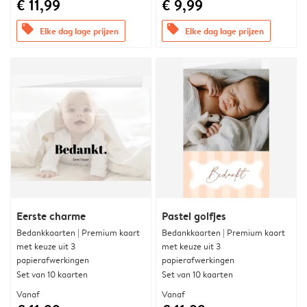
€ 11,99
€ 9,99
offers
offers
Elke dag lage prijzen
Elke dag lage prijzen
Eerste charme
Pastel golfjes
Bedankkaarten | Premium kaart
Bedankkaarten | Premium kaart
met keuze uit 3
met keuze uit 3
papierafwerkingen
papierafwerkingen
Set van 10 kaarten
Set van 10 kaarten
Vanaf
Vanaf