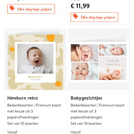
€ 11,99
offers
Elke dag lage prijzen
offers
Elke dag lage prijzen
Newborn retro
Babygezichtjes
Bedankkaarten | Premium kaart
Bedankkaarten | Premium kaart
met keuze uit 3
met keuze uit 3
papierafwerkingen
papierafwerkingen
Set van 10 kaarten
Set van 10 kaarten
Vanaf
Vanaf