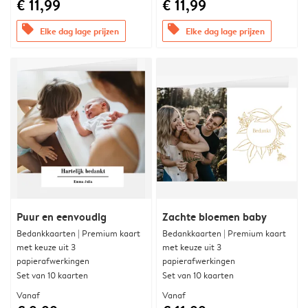
€ 11,99
€ 11,99
offers
offers
Elke dag lage prijzen
Elke dag lage prijzen
Puur en eenvoudig
Zachte bloemen baby
Bedankkaarten | Premium kaart
Bedankkaarten | Premium kaart
met keuze uit 3
met keuze uit 3
papierafwerkingen
papierafwerkingen
Set van 10 kaarten
Set van 10 kaarten
Vanaf
Vanaf