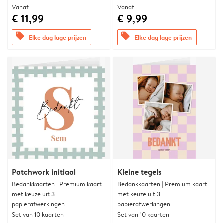
Vanaf
Vanaf
€ 11,99
€ 9,99
offers
offers
Elke dag lage prijzen
Elke dag lage prijzen
Patchwork initiaal
Kleine tegels
Bedankkaarten | Premium kaart
Bedankkaarten | Premium kaart
met keuze uit 3
met keuze uit 3
papierafwerkingen
papierafwerkingen
Set van 10 kaarten
Set van 10 kaarten