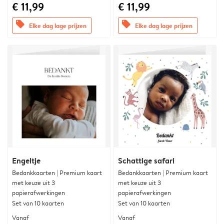
€ 11,99
€ 11,99
offers
offers
Elke dag lage prijzen
Elke dag lage prijzen
Engeltje
Schattige safari
Bedankkaarten | Premium kaart
Bedankkaarten | Premium kaart
met keuze uit 3
met keuze uit 3
papierafwerkingen
papierafwerkingen
Set van 10 kaarten
Set van 10 kaarten
Vanaf
Vanaf