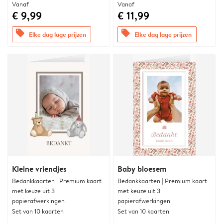
Vanaf
Vanaf
€ 9,99
€ 11,99
offers
offers
Elke dag lage prijzen
Elke dag lage prijzen
Kleine vriendjes
Baby bloesem
Bedankkaarten | Premium kaart
Bedankkaarten | Premium kaart
met keuze uit 3
met keuze uit 3
papierafwerkingen
papierafwerkingen
Set van 10 kaarten
Set van 10 kaarten