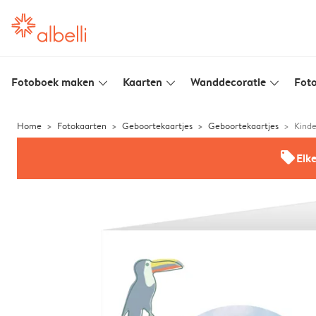
Fotoboek maken
Kaarten
Wanddecoratie
Foto
slim_arrow_down
slim_arrow_down
slim_arrow_down
Home
Fotokaarten
Geboortekaartjes
Geboortekaartjes
Kinde
offers
Elk