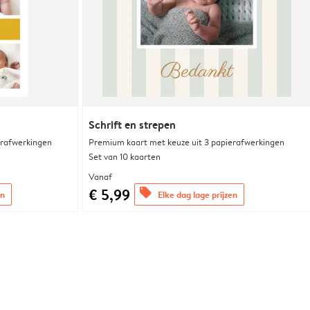
Schrift en strepen
erafwerkingen
Premium kaart met keuze uit 3 papierafwerkingen
Set van 10 kaarten
Vanaf
€ 5,99
offers
en
Elke dag lage prijzen