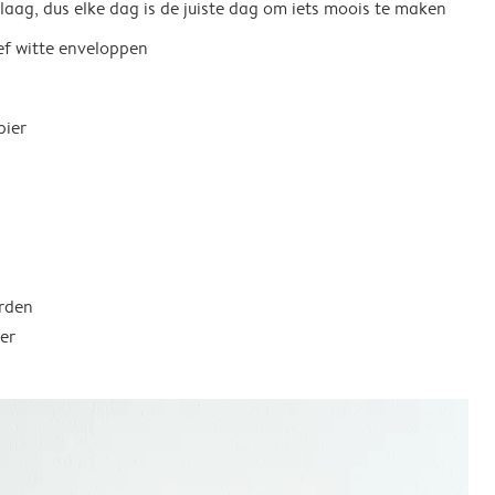
 laag, dus elke dag is de juiste dag om iets moois te maken
ief witte enveloppen
pier
rden
er