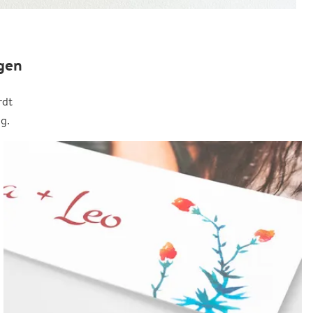
gen
rdt
g.