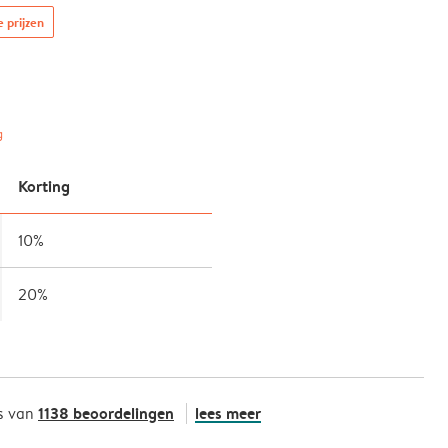
e prijzen
g
Korting
10%
20%
1138 beoordelingen
lees meer
s van