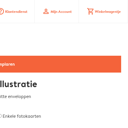
_mark_circle
profile
shopping_cart
Klantendienst
Mijn Account
Winkelwagentje
emplaren
lustratie
witte enveloppen
Enkele fotokaarten