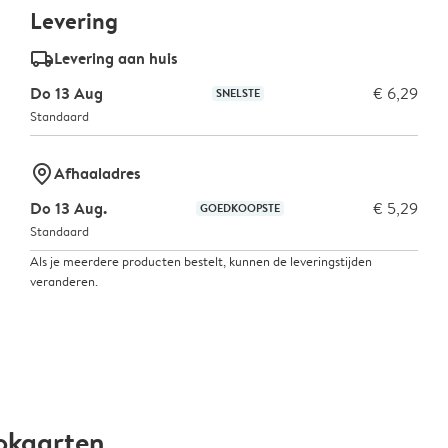
Levering
delivery_standard_v2
Levering aan huis
Do 13 Aug
€ 6,29
SNELSTE
Standaard
marker-pin
Afhaaladres
Do 13 Aug.
€ 5,29
GOEDKOOPSTE
Standaard
Als je meerdere producten bestelt, kunnen de leveringstijden
veranderen.
okaarten