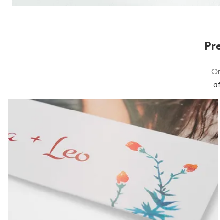
Pr
On
a