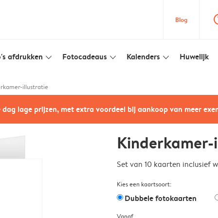
question
Blog
's afdrukken
Fotocadeaus
Kalenders
Huwelijk
slim_arrow_down
slim_arrow_down
slim_arrow_down
rkamer-illustratie
e dag lage prijzen, met extra voordeel bij aankoop van meer ex
Kinderkamer-il
Set van 10 kaarten inclusief 
Kies een kaartsoort:
Dubbele fotokaarten
Vanaf