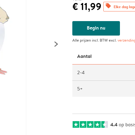
€ 11,99
offers
Elke dag lag
Begin nu
Alle prijzen incl. BTW excl.
verzendin
Aantal
2-4
5+
4.4
op basi