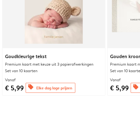
Goudkleurige tekst
Gouden kroo
Premium kaart met keuze uit 3 papierafwerkingen
Premium kaart m
Set van 10 kaarten
Set van 10 kaart
Vanaf
Vanaf
€ 5,99
€ 5,99
offers
offers
Elke dag lage prijzen