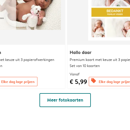
n
Hallo daar
et keuze uit 3 papierafwerkingen
Premium kaart met keuze uit 3 papi
en
Set van 10 kaarten
Vanaf
€ 5,99
offers
Elke dag lage prijzen
Elke dag lage prijz
Meer fotokaarten