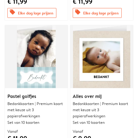
€ 11,99
€ 11,99
offers
offers
Elke dag lage prijzen
Elke dag lage prijzen
Pastel golfjes
Alles over mij
Bedankkaarten | Premium kaart
Bedankkaarten | Premium kaart
met keuze uit 3
met keuze uit 3
papierafwerkingen
papierafwerkingen
Set van 10 kaarten
Set van 10 kaarten
Vanaf
Vanaf