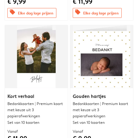
€ 9,99
€ 11,99
offers
offers
Elke dag lage prijzen
Elke dag lage prijzen
Kort verhaal
Gouden hartjes
Bedankkaarten | Premium kaart
Bedankkaarten | Premium kaart
met keuze uit 3
met keuze uit 3
papierafwerkingen
papierafwerkingen
Set van 10 kaarten
Set van 10 kaarten
Vanaf
Vanaf