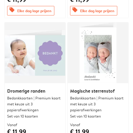
offers
offers
Elke dag lage prijzen
Elke dag lage prijzen
Dromerige randen
Magische sterrenstof
Bedankkaarten | Premium kaart
Bedankkaarten | Premium kaart
met keuze uit 3
met keuze uit 3
papierafwerkingen
papierafwerkingen
Set van 10 kaarten
Set van 10 kaarten
Vanaf
Vanaf
€ 11,99
€ 11,99