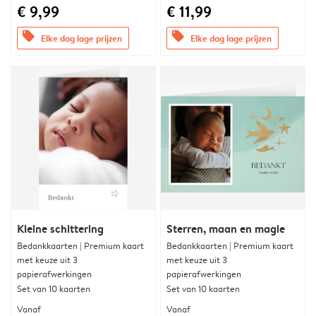
€ 9,99
€ 11,99
offers
offers
Elke dag lage prijzen
Elke dag lage prijzen
Kleine schittering
Sterren, maan en magie
Bedankkaarten | Premium kaart
Bedankkaarten | Premium kaart
met keuze uit 3
met keuze uit 3
papierafwerkingen
papierafwerkingen
Set van 10 kaarten
Set van 10 kaarten
Vanaf
Vanaf