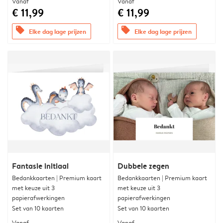
Vanaf
Vanaf
€ 11,99
€ 11,99
offers
offers
Elke dag lage prijzen
Elke dag lage prijzen
Fantasie initiaal
Dubbele zegen
Bedankkaarten | Premium kaart
Bedankkaarten | Premium kaart
met keuze uit 3
met keuze uit 3
papierafwerkingen
papierafwerkingen
Set van 10 kaarten
Set van 10 kaarten
Vanaf
Vanaf