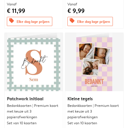
Vanaf
Vanaf
€ 11,99
€ 9,99
offers
offers
Elke dag lage prijzen
Elke dag lage prijzen
Patchwork initiaal
Kleine tegels
Bedankkaarten | Premium kaart
Bedankkaarten | Premium kaart
met keuze uit 3
met keuze uit 3
papierafwerkingen
papierafwerkingen
Set van 10 kaarten
Set van 10 kaarten