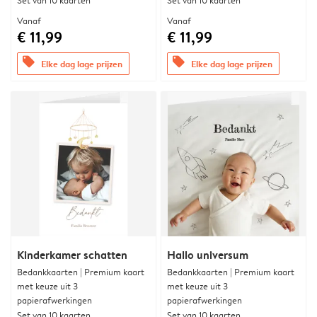
Set van 10 kaarten
Set van 10 kaarten
Vanaf
Vanaf
€ 11,99
€ 11,99
offers
offers
Elke dag lage prijzen
Elke dag lage prijzen
Kinderkamer schatten
Hallo universum
Bedankkaarten | Premium kaart
Bedankkaarten | Premium kaart
met keuze uit 3
met keuze uit 3
papierafwerkingen
papierafwerkingen
Set van 10 kaarten
Set van 10 kaarten