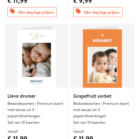
€ 11,99
€ 9,99
offers
offers
Elke dag lage prijzen
Elke dag lage prijzen
Lieve dromer
Grapefruit sorbet
Bedankkaarten | Premium kaart
Bedankkaarten | Premium kaart
met keuze uit 3
met keuze uit 3
papierafwerkingen
papierafwerkingen
Set van 10 kaarten
Set van 10 kaarten
Vanaf
Vanaf
€ 11,99
€ 11,99