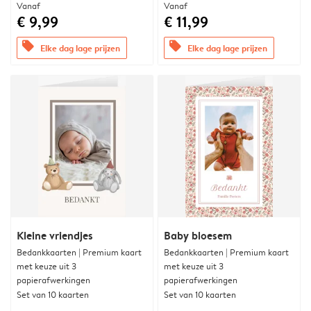
Vanaf
Vanaf
€ 9,99
€ 11,99
offers
offers
Elke dag lage prijzen
Elke dag lage prijzen
Kleine vriendjes
Baby bloesem
Bedankkaarten | Premium kaart
Bedankkaarten | Premium kaart
met keuze uit 3
met keuze uit 3
papierafwerkingen
papierafwerkingen
Set van 10 kaarten
Set van 10 kaarten