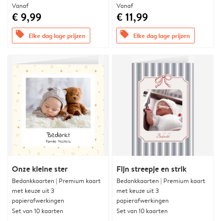
Vanaf
Vanaf
€ 9,99
€ 11,99
offers
offers
Elke dag lage prijzen
Elke dag lage prijzen
Onze kleine ster
Fijn streepje en strik
Bedankkaarten | Premium kaart
Bedankkaarten | Premium kaart
met keuze uit 3
met keuze uit 3
papierafwerkingen
papierafwerkingen
Set van 10 kaarten
Set van 10 kaarten