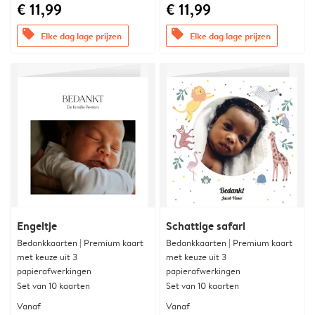
€ 11,99
€ 11,99
offers
offers
Elke dag lage prijzen
Elke dag lage prijzen
Engeltje
Schattige safari
Bedankkaarten | Premium kaart
Bedankkaarten | Premium kaart
met keuze uit 3
met keuze uit 3
papierafwerkingen
papierafwerkingen
Set van 10 kaarten
Set van 10 kaarten
Vanaf
Vanaf