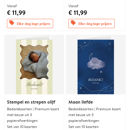
Vanaf
Vanaf
€ 11,99
€ 11,99
offers
offers
Elke dag lage prijzen
Elke dag lage prijzen
Stempel en strepen olijf
Maan liefde
Bedankkaarten | Premium kaart
Bedankkaarten | Premium kaart
met keuze uit 3
met keuze uit 3
papierafwerkingen
papierafwerkingen
Set van 10 kaarten
Set van 10 kaarten