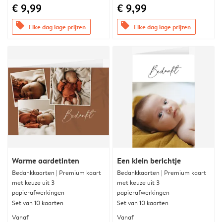
€ 9,99
€ 9,99
offers
offers
Elke dag lage prijzen
Elke dag lage prijzen
Warme aardetinten
Een klein berichtje
Bedankkaarten | Premium kaart
Bedankkaarten | Premium kaart
met keuze uit 3
met keuze uit 3
papierafwerkingen
papierafwerkingen
Set van 10 kaarten
Set van 10 kaarten
Vanaf
Vanaf