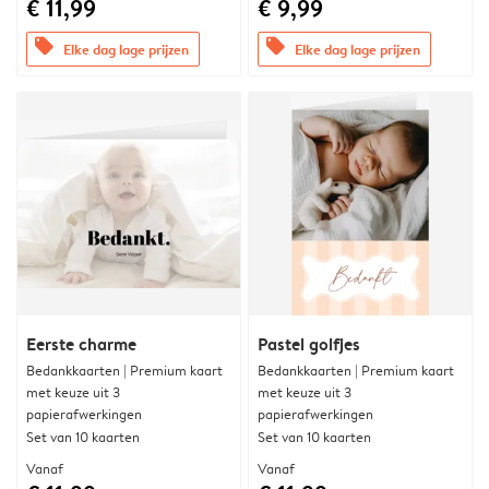
€ 11,99
€ 9,99
offers
offers
Elke dag lage prijzen
Elke dag lage prijzen
Eerste charme
Pastel golfjes
Bedankkaarten | Premium kaart
Bedankkaarten | Premium kaart
met keuze uit 3
met keuze uit 3
papierafwerkingen
papierafwerkingen
Set van 10 kaarten
Set van 10 kaarten
Vanaf
Vanaf