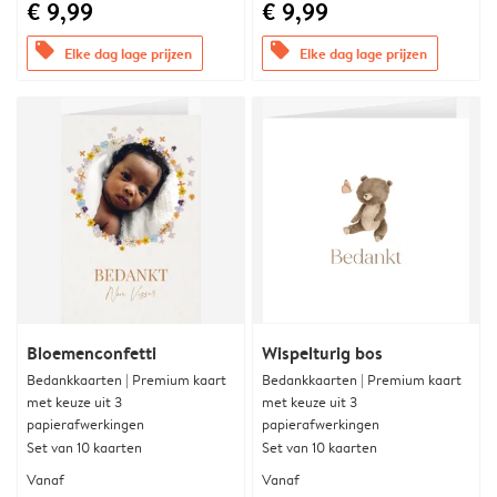
€ 9,99
€ 9,99
offers
offers
Elke dag lage prijzen
Elke dag lage prijzen
Bloemenconfetti
Wispelturig bos
Bedankkaarten | Premium kaart
Bedankkaarten | Premium kaart
met keuze uit 3
met keuze uit 3
papierafwerkingen
papierafwerkingen
Set van 10 kaarten
Set van 10 kaarten
Vanaf
Vanaf