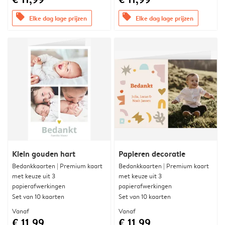
offers
offers
Elke dag lage prijzen
Elke dag lage prijzen
Klein gouden hart
Papieren decoratie
Bedankkaarten | Premium kaart
Bedankkaarten | Premium kaart
met keuze uit 3
met keuze uit 3
papierafwerkingen
papierafwerkingen
Set van 10 kaarten
Set van 10 kaarten
Vanaf
Vanaf
€ 11,99
€ 11,99