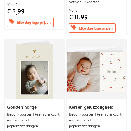
Set van 10 kaarten
Vanaf
€ 5,99
Vanaf
€ 11,99
offers
Elke dag lage prijzen
offers
Elke dag lage prijzen
Gouden hartje
Kersen gelukzaligheid
Bedankkaarten | Premium kaart
Bedankkaarten | Premium kaart
met keuze uit 3
met keuze uit 3
papierafwerkingen
papierafwerkingen