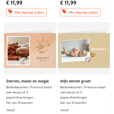
€ 11,99
€ 11,99
offers
offers
Elke dag lage prijzen
Elke dag lage prijzen
Sterren, maan en magie
Mijn eerste groet
Bedankkaarten | Premium kaart
Bedankkaarten | Premium kaart
met keuze uit 3
met keuze uit 3
papierafwerkingen
papierafwerkingen
Set van 10 kaarten
Set van 10 kaarten
Vanaf
Vanaf