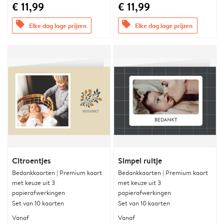
€ 11,99
€ 11,99
offers
offers
Elke dag lage prijzen
Elke dag lage prijzen
Citroentjes
Simpel ruitje
Bedankkaarten | Premium kaart
Bedankkaarten | Premium kaart
met keuze uit 3
met keuze uit 3
papierafwerkingen
papierafwerkingen
Set van 10 kaarten
Set van 10 kaarten
Vanaf
Vanaf