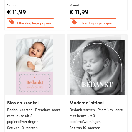
Vanaf
Vanaf
€ 11,99
€ 11,99
offers
offers
Elke dag lage prijzen
Elke dag lage prijzen
Blos en kronkel
Moderne initiaal
Bedankkaarten | Premium kaart
Bedankkaarten | Premium kaart
met keuze uit 3
met keuze uit 3
papierafwerkingen
papierafwerkingen
Set van 10 kaarten
Set van 10 kaarten