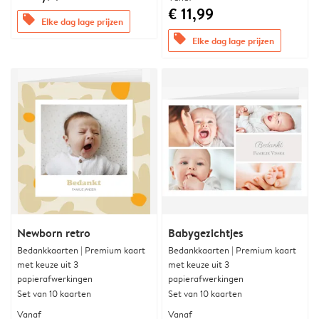
€ 11,99
offers
Elke dag lage prijzen
offers
Elke dag lage prijzen
Newborn retro
Babygezichtjes
Bedankkaarten | Premium kaart
Bedankkaarten | Premium kaart
met keuze uit 3
met keuze uit 3
papierafwerkingen
papierafwerkingen
Set van 10 kaarten
Set van 10 kaarten
Vanaf
Vanaf