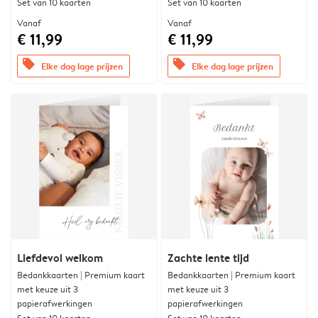
Set van 10 kaarten
Set van 10 kaarten
Vanaf
Vanaf
€ 11,99
€ 11,99
offers
offers
Elke dag lage prijzen
Elke dag lage prijzen
Liefdevol welkom
Zachte lente tijd
Bedankkaarten | Premium kaart
Bedankkaarten | Premium kaart
met keuze uit 3
met keuze uit 3
papierafwerkingen
papierafwerkingen