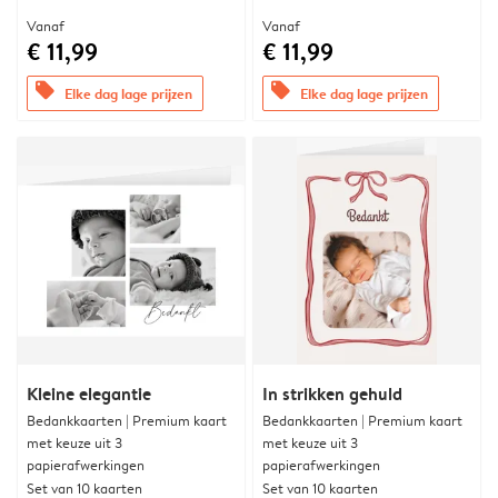
Vanaf
Vanaf
€ 11,99
€ 11,99
offers
offers
Elke dag lage prijzen
Elke dag lage prijzen
Kleine elegantie
In strikken gehuld
Bedankkaarten | Premium kaart
Bedankkaarten | Premium kaart
met keuze uit 3
met keuze uit 3
papierafwerkingen
papierafwerkingen
Set van 10 kaarten
Set van 10 kaarten