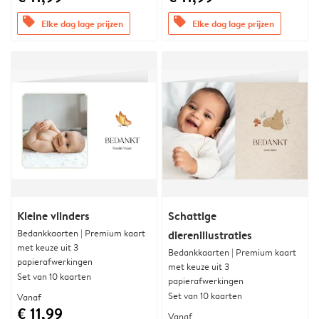
offers
offers
Elke dag lage prijzen
Elke dag lage prijzen
Kleine vlinders
Schattige
Bedankkaarten | Premium kaart
dierenillustraties
met keuze uit 3
Bedankkaarten | Premium kaart
papierafwerkingen
met keuze uit 3
Set van 10 kaarten
papierafwerkingen
Set van 10 kaarten
Vanaf
€ 11,99
Vanaf