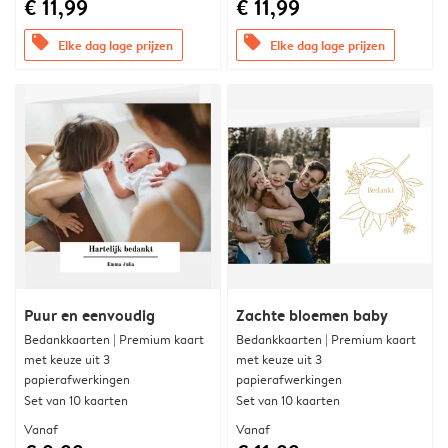
€ 11,99
€ 11,99
offers
offers
Elke dag lage prijzen
Elke dag lage prijzen
Puur en eenvoudig
Zachte bloemen baby
Bedankkaarten | Premium kaart
Bedankkaarten | Premium kaart
met keuze uit 3
met keuze uit 3
papierafwerkingen
papierafwerkingen
Set van 10 kaarten
Set van 10 kaarten
Vanaf
Vanaf