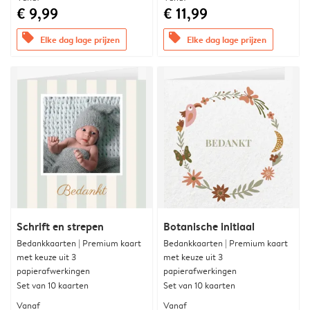
€ 9,99
€ 11,99
offers
offers
Elke dag lage prijzen
Elke dag lage prijzen
Schrift en strepen
Botanische initiaal
Bedankkaarten | Premium kaart
Bedankkaarten | Premium kaart
met keuze uit 3
met keuze uit 3
papierafwerkingen
papierafwerkingen
Set van 10 kaarten
Set van 10 kaarten
Vanaf
Vanaf