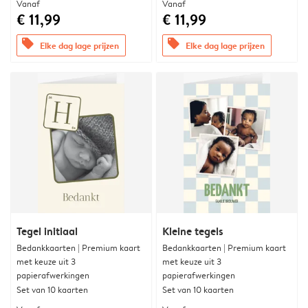
Vanaf
Vanaf
€ 11,99
€ 11,99
offers
offers
Elke dag lage prijzen
Elke dag lage prijzen
Tegel initiaal
Kleine tegels
Bedankkaarten | Premium kaart
Bedankkaarten | Premium kaart
met keuze uit 3
met keuze uit 3
papierafwerkingen
papierafwerkingen
Set van 10 kaarten
Set van 10 kaarten