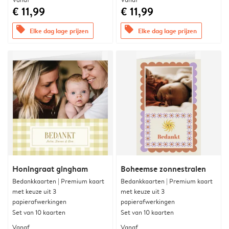
€ 11,99
€ 11,99
offers
offers
Elke dag lage prijzen
Elke dag lage prijzen
Honingraat gingham
Boheemse zonnestralen
Bedankkaarten | Premium kaart
Bedankkaarten | Premium kaart
met keuze uit 3
met keuze uit 3
papierafwerkingen
papierafwerkingen
Set van 10 kaarten
Set van 10 kaarten
Vanaf
Vanaf