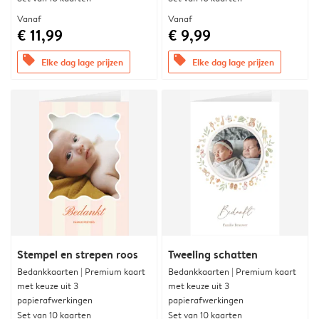
Vanaf
Vanaf
€ 11,99
€ 9,99
offers
offers
Elke dag lage prijzen
Elke dag lage prijzen
Stempel en strepen roos
Tweeling schatten
Bedankkaarten | Premium kaart
Bedankkaarten | Premium kaart
met keuze uit 3
met keuze uit 3
papierafwerkingen
papierafwerkingen
Set van 10 kaarten
Set van 10 kaarten