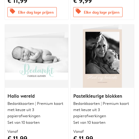
€ 11,99
€ 9,99
offers
offers
Elke dag lage prijzen
Elke dag lage prijzen
Hallo wereld
Pastelkleurige blokken
Bedankkaarten | Premium kaart
Bedankkaarten | Premium kaart
met keuze uit 3
met keuze uit 3
papierafwerkingen
papierafwerkingen
Set van 10 kaarten
Set van 10 kaarten
Vanaf
Vanaf
€ 11,99
€ 11,99