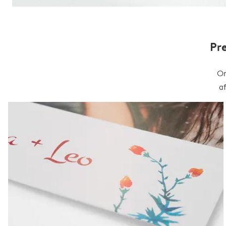
Pr
On
a