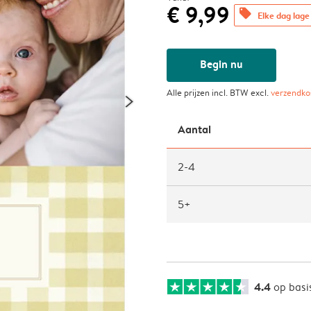
€ 9,99
offers
Elke dag lage 
Begin nu
Alle prijzen incl. BTW excl.
verzendko
Aantal
2-4
5+
4.4
op basi