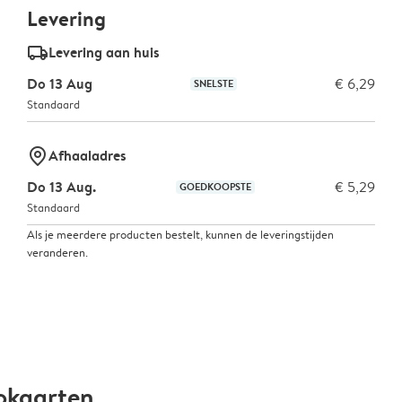
Levering
delivery_standard_v2
Levering aan huis
Do 13 Aug
€ 6,29
SNELSTE
Standaard
marker-pin
Afhaaladres
Do 13 Aug.
€ 5,29
GOEDKOOPSTE
Standaard
Als je meerdere producten bestelt, kunnen de leveringstijden
veranderen.
okaarten