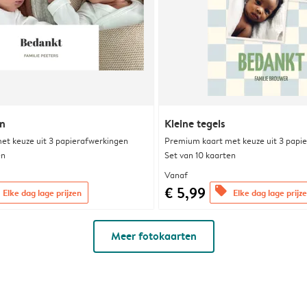
n
Kleine tegels
et keuze uit 3 papierafwerkingen
Premium kaart met keuze uit 3 papi
en
Set van 10 kaarten
Vanaf
€ 5,99
offers
Elke dag lage prijzen
Elke dag lage prijz
Meer fotokaarten