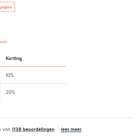
prijzen
sten
Korting
10%
20%
1138 beoordelingen
lees meer
s van