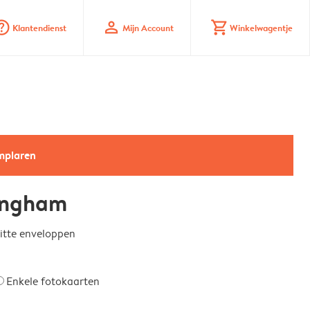
_mark_circle
profile
shopping_cart
Klantendienst
Mijn Account
Winkelwagentje
emplaren
ingham
witte enveloppen
Enkele fotokaarten