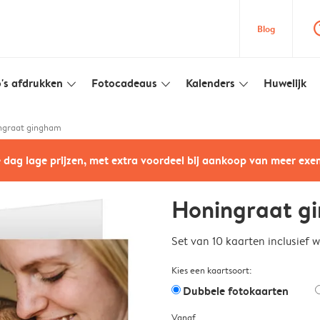
question
Blog
's afdrukken
Fotocadeaus
Kalenders
Huwelijk
slim_arrow_down
slim_arrow_down
slim_arrow_down
ngraat gingham
e dag lage prijzen, met extra voordeel bij aankoop van meer ex
Honingraat g
Set van 10 kaarten inclusief 
Kies een kaartsoort:
Dubbele fotokaarten
Vanaf