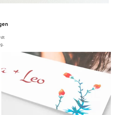
gen
rdt
g.