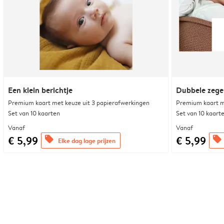
Een klein berichtje
Dubbele zege
Premium kaart met keuze uit 3 papierafwerkingen
Premium kaart m
Set van 10 kaarten
Set van 10 kaart
Vanaf
Vanaf
€ 5,99
€ 5,99
offers
offers
Elke dag lage prijzen