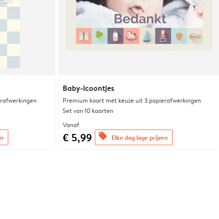
Baby-icoontjes
erafwerkingen
Premium kaart met keuze uit 3 papierafwerkingen
Set van 10 kaarten
Vanaf
€ 5,99
offers
en
Elke dag lage prijzen