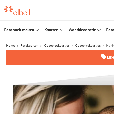
Fotoboek maken
Kaarten
Wanddecoratie
Foto
slim_arrow_down
slim_arrow_down
slim_arrow_down
Home
Fotokaarten
Geboortekaartjes
Geboortekaartjes
Honi
offers
Elk