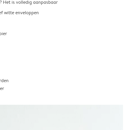
? Het is volledig aanpasbaar
ief witte enveloppen
pier
rden
er