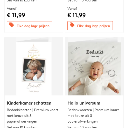
Set van 10 kaarten
Set van 10 kaarten
Vanaf
Vanaf
€ 11,99
€ 11,99
offers
offers
Elke dag lage prijzen
Elke dag lage prijzen
Kinderkamer schatten
Hallo universum
Bedankkaarten | Premium kaart
Bedankkaarten | Premium kaart
met keuze uit 3
met keuze uit 3
papierafwerkingen
papierafwerkingen
Set van 10 kaarten
Set van 10 kaarten