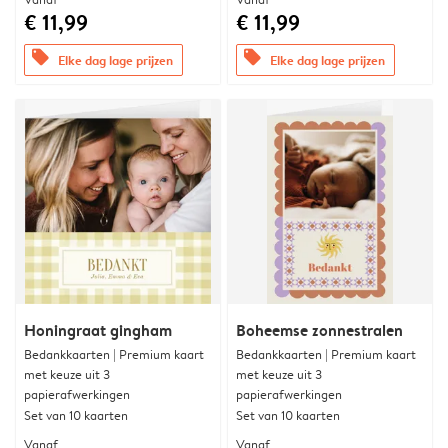
€ 11,99
€ 11,99
offers
offers
Elke dag lage prijzen
Elke dag lage prijzen
Honingraat gingham
Boheemse zonnestralen
Bedankkaarten | Premium kaart
Bedankkaarten | Premium kaart
met keuze uit 3
met keuze uit 3
papierafwerkingen
papierafwerkingen
Set van 10 kaarten
Set van 10 kaarten
Vanaf
Vanaf