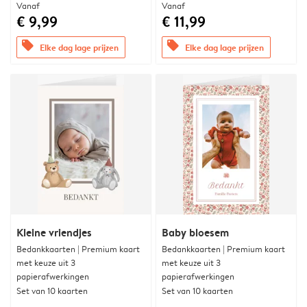
Vanaf
Vanaf
€ 9,99
€ 11,99
offers
offers
Elke dag lage prijzen
Elke dag lage prijzen
Kleine vriendjes
Baby bloesem
Bedankkaarten | Premium kaart
Bedankkaarten | Premium kaart
met keuze uit 3
met keuze uit 3
papierafwerkingen
papierafwerkingen
Set van 10 kaarten
Set van 10 kaarten