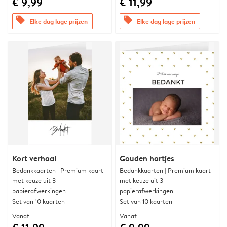
€ 9,99
€ 11,99
offers
offers
Elke dag lage prijzen
Elke dag lage prijzen
Kort verhaal
Gouden hartjes
Bedankkaarten | Premium kaart
Bedankkaarten | Premium kaart
met keuze uit 3
met keuze uit 3
papierafwerkingen
papierafwerkingen
Set van 10 kaarten
Set van 10 kaarten
Vanaf
Vanaf