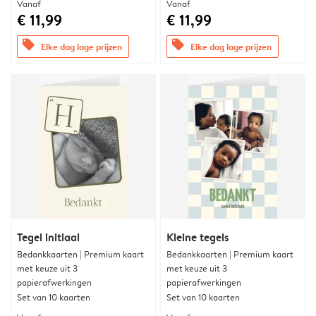
Vanaf
Vanaf
€ 11,99
€ 11,99
offers
offers
Elke dag lage prijzen
Elke dag lage prijzen
Tegel initiaal
Kleine tegels
Bedankkaarten | Premium kaart
Bedankkaarten | Premium kaart
met keuze uit 3
met keuze uit 3
papierafwerkingen
papierafwerkingen
Set van 10 kaarten
Set van 10 kaarten