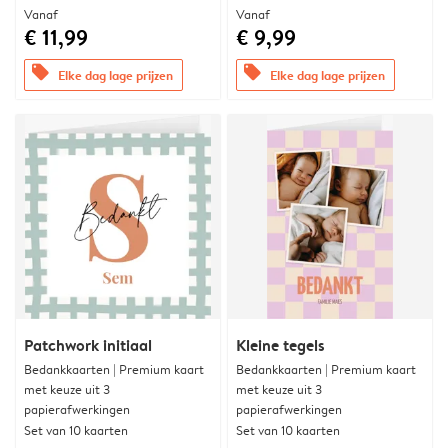
Vanaf
Vanaf
€ 11,99
€ 9,99
offers
offers
Elke dag lage prijzen
Elke dag lage prijzen
Patchwork initiaal
Kleine tegels
Bedankkaarten | Premium kaart
Bedankkaarten | Premium kaart
met keuze uit 3
met keuze uit 3
papierafwerkingen
papierafwerkingen
Set van 10 kaarten
Set van 10 kaarten