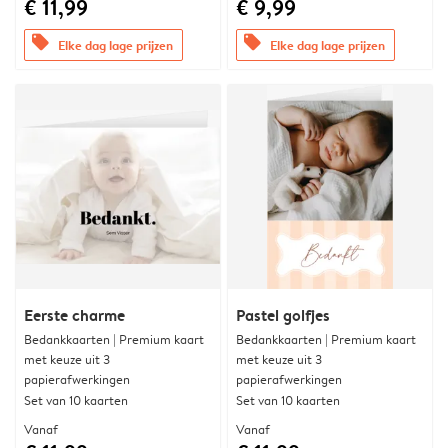
€ 11,99
€ 9,99
offers
offers
Elke dag lage prijzen
Elke dag lage prijzen
Eerste charme
Pastel golfjes
Bedankkaarten | Premium kaart
Bedankkaarten | Premium kaart
met keuze uit 3
met keuze uit 3
papierafwerkingen
papierafwerkingen
Set van 10 kaarten
Set van 10 kaarten
Vanaf
Vanaf