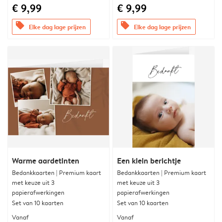
€ 9,99
€ 9,99
offers
offers
Elke dag lage prijzen
Elke dag lage prijzen
Warme aardetinten
Een klein berichtje
Bedankkaarten | Premium kaart
Bedankkaarten | Premium kaart
met keuze uit 3
met keuze uit 3
papierafwerkingen
papierafwerkingen
Set van 10 kaarten
Set van 10 kaarten
Vanaf
Vanaf