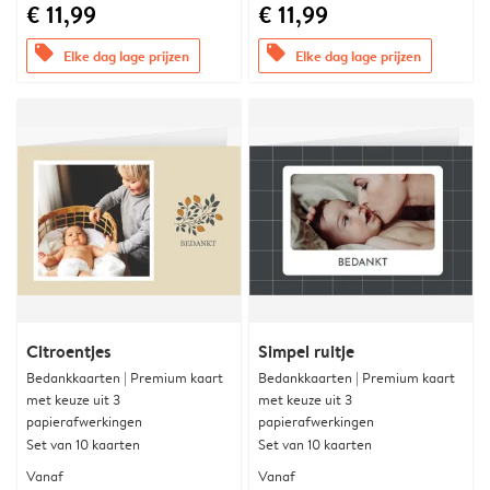
€ 11,99
€ 11,99
offers
offers
Elke dag lage prijzen
Elke dag lage prijzen
Citroentjes
Simpel ruitje
Bedankkaarten | Premium kaart
Bedankkaarten | Premium kaart
met keuze uit 3
met keuze uit 3
papierafwerkingen
papierafwerkingen
Set van 10 kaarten
Set van 10 kaarten
Vanaf
Vanaf