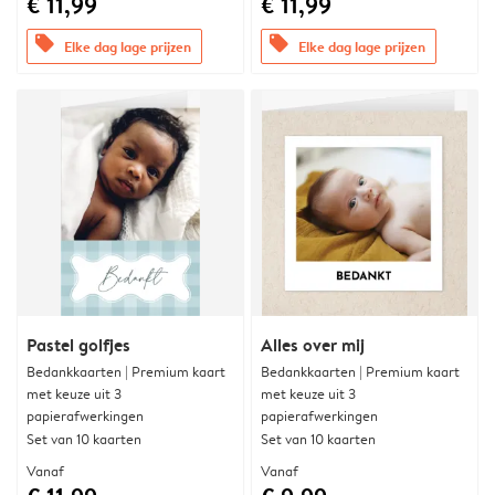
€ 11,99
€ 11,99
offers
offers
Elke dag lage prijzen
Elke dag lage prijzen
Pastel golfjes
Alles over mij
Bedankkaarten | Premium kaart
Bedankkaarten | Premium kaart
met keuze uit 3
met keuze uit 3
papierafwerkingen
papierafwerkingen
Set van 10 kaarten
Set van 10 kaarten
Vanaf
Vanaf