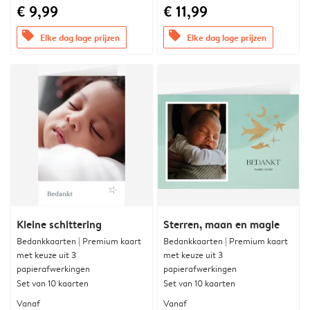
€ 9,99
€ 11,99
offers
offers
Elke dag lage prijzen
Elke dag lage prijzen
Kleine schittering
Sterren, maan en magie
Bedankkaarten | Premium kaart
Bedankkaarten | Premium kaart
met keuze uit 3
met keuze uit 3
papierafwerkingen
papierafwerkingen
Set van 10 kaarten
Set van 10 kaarten
Vanaf
Vanaf