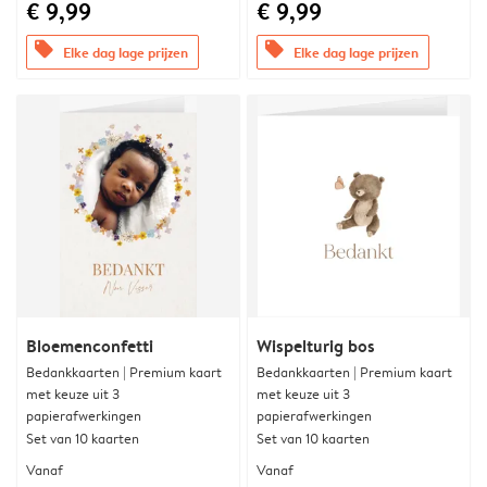
€ 9,99
€ 9,99
offers
offers
Elke dag lage prijzen
Elke dag lage prijzen
Bloemenconfetti
Wispelturig bos
Bedankkaarten | Premium kaart
Bedankkaarten | Premium kaart
met keuze uit 3
met keuze uit 3
papierafwerkingen
papierafwerkingen
Set van 10 kaarten
Set van 10 kaarten
Vanaf
Vanaf