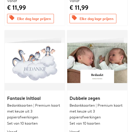
Vanaf
Vanaf
€ 11,99
€ 11,99
offers
offers
Elke dag lage prijzen
Elke dag lage prijzen
Fantasie initiaal
Dubbele zegen
Bedankkaarten | Premium kaart
Bedankkaarten | Premium kaart
met keuze uit 3
met keuze uit 3
papierafwerkingen
papierafwerkingen
Set van 10 kaarten
Set van 10 kaarten
Vanaf
Vanaf