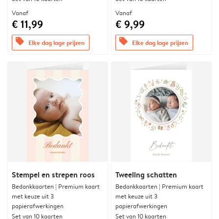
Vanaf
Vanaf
€ 11,99
€ 9,99
offers
offers
Elke dag lage prijzen
Elke dag lage prijzen
Stempel en strepen roos
Tweeling schatten
Bedankkaarten | Premium kaart
Bedankkaarten | Premium kaart
met keuze uit 3
met keuze uit 3
papierafwerkingen
papierafwerkingen
Set van 10 kaarten
Set van 10 kaarten