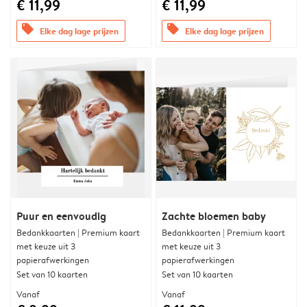
€ 11,99
€ 11,99
offers
offers
Elke dag lage prijzen
Elke dag lage prijzen
Puur en eenvoudig
Zachte bloemen baby
Bedankkaarten | Premium kaart
Bedankkaarten | Premium kaart
met keuze uit 3
met keuze uit 3
papierafwerkingen
papierafwerkingen
Set van 10 kaarten
Set van 10 kaarten
Vanaf
Vanaf