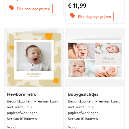
€ 11,99
offers
Elke dag lage prijzen
offers
Elke dag lage prijzen
Newborn retro
Babygezichtjes
Bedankkaarten | Premium kaart
Bedankkaarten | Premium kaart
met keuze uit 3
met keuze uit 3
papierafwerkingen
papierafwerkingen
Set van 10 kaarten
Set van 10 kaarten
Vanaf
Vanaf