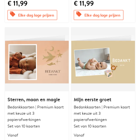
€ 11,99
€ 11,99
offers
offers
Elke dag lage prijzen
Elke dag lage prijzen
Sterren, maan en magie
Mijn eerste groet
Bedankkaarten | Premium kaart
Bedankkaarten | Premium kaart
met keuze uit 3
met keuze uit 3
papierafwerkingen
papierafwerkingen
Set van 10 kaarten
Set van 10 kaarten
Vanaf
Vanaf