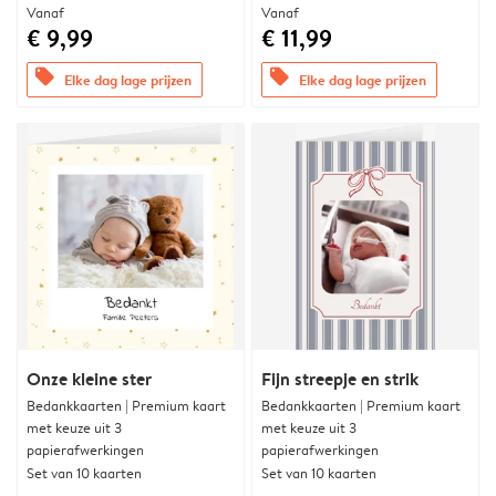
Vanaf
Vanaf
€ 9,99
€ 11,99
offers
offers
Elke dag lage prijzen
Elke dag lage prijzen
Onze kleine ster
Fijn streepje en strik
Bedankkaarten | Premium kaart
Bedankkaarten | Premium kaart
met keuze uit 3
met keuze uit 3
papierafwerkingen
papierafwerkingen
Set van 10 kaarten
Set van 10 kaarten