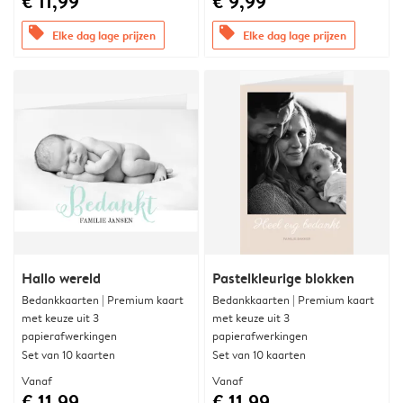
€ 11,99
€ 9,99
offers
offers
Elke dag lage prijzen
Elke dag lage prijzen
Hallo wereld
Pastelkleurige blokken
Bedankkaarten | Premium kaart
Bedankkaarten | Premium kaart
met keuze uit 3
met keuze uit 3
papierafwerkingen
papierafwerkingen
Set van 10 kaarten
Set van 10 kaarten
Vanaf
Vanaf
€ 11,99
€ 11,99