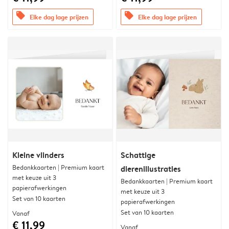
offers
offers
Elke dag lage prijzen
Elke dag lage prijzen
Kleine vlinders
Schattige
Bedankkaarten | Premium kaart
dierenillustraties
met keuze uit 3
Bedankkaarten | Premium kaart
papierafwerkingen
met keuze uit 3
Set van 10 kaarten
papierafwerkingen
Set van 10 kaarten
Vanaf
€ 11,99
Vanaf