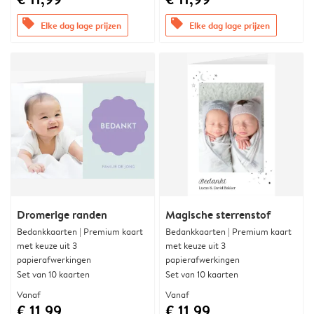
offers
offers
Elke dag lage prijzen
Elke dag lage prijzen
Dromerige randen
Magische sterrenstof
Bedankkaarten | Premium kaart
Bedankkaarten | Premium kaart
met keuze uit 3
met keuze uit 3
papierafwerkingen
papierafwerkingen
Set van 10 kaarten
Set van 10 kaarten
Vanaf
Vanaf
€ 11,99
€ 11,99