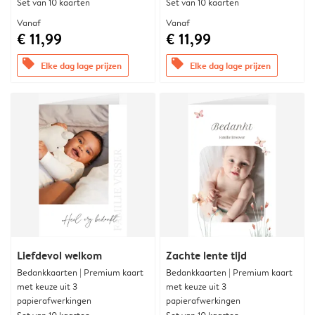
Set van 10 kaarten
Set van 10 kaarten
Vanaf
Vanaf
€ 11,99
€ 11,99
offers
offers
Elke dag lage prijzen
Elke dag lage prijzen
Liefdevol welkom
Zachte lente tijd
Bedankkaarten | Premium kaart
Bedankkaarten | Premium kaart
met keuze uit 3
met keuze uit 3
papierafwerkingen
papierafwerkingen