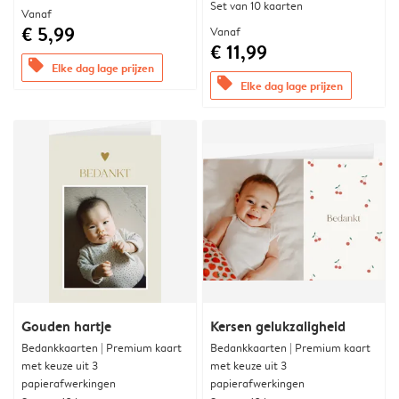
Set van 10 kaarten
Vanaf
€ 5,99
Vanaf
€ 11,99
offers
Elke dag lage prijzen
offers
Elke dag lage prijzen
Gouden hartje
Kersen gelukzaligheid
Bedankkaarten | Premium kaart
Bedankkaarten | Premium kaart
met keuze uit 3
met keuze uit 3
papierafwerkingen
papierafwerkingen