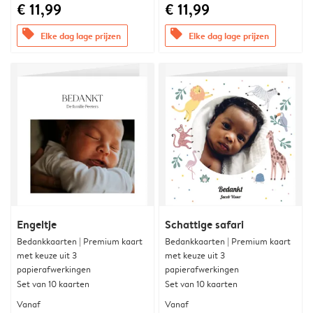
€ 11,99
€ 11,99
offers
offers
Elke dag lage prijzen
Elke dag lage prijzen
Engeltje
Schattige safari
Bedankkaarten | Premium kaart
Bedankkaarten | Premium kaart
met keuze uit 3
met keuze uit 3
papierafwerkingen
papierafwerkingen
Set van 10 kaarten
Set van 10 kaarten
Vanaf
Vanaf