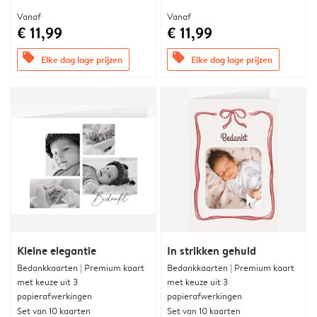
Vanaf
Vanaf
€ 11,99
€ 11,99
offers
offers
Elke dag lage prijzen
Elke dag lage prijzen
Kleine elegantie
In strikken gehuld
Bedankkaarten | Premium kaart
Bedankkaarten | Premium kaart
met keuze uit 3
met keuze uit 3
papierafwerkingen
papierafwerkingen
Set van 10 kaarten
Set van 10 kaarten