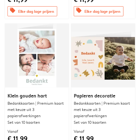
offers
offers
Elke dag lage prijzen
Elke dag lage prijzen
Klein gouden hart
Papieren decoratie
Bedankkaarten | Premium kaart
Bedankkaarten | Premium kaart
met keuze uit 3
met keuze uit 3
papierafwerkingen
papierafwerkingen
Set van 10 kaarten
Set van 10 kaarten
Vanaf
Vanaf
€ 11,99
€ 11,99