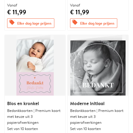
Vanaf
Vanaf
€ 11,99
€ 11,99
offers
offers
Elke dag lage prijzen
Elke dag lage prijzen
Blos en kronkel
Moderne initiaal
Bedankkaarten | Premium kaart
Bedankkaarten | Premium kaart
met keuze uit 3
met keuze uit 3
papierafwerkingen
papierafwerkingen
Set van 10 kaarten
Set van 10 kaarten