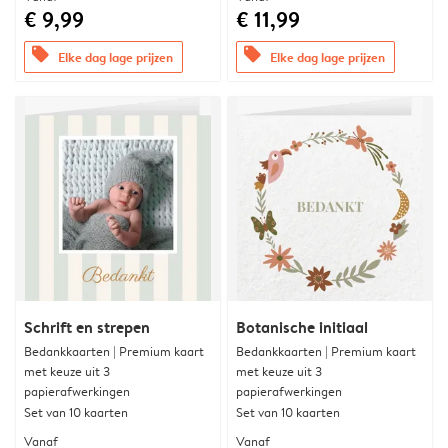
€ 9,99
€ 11,99
offers
offers
Elke dag lage prijzen
Elke dag lage prijzen
Schrift en strepen
Botanische initiaal
Bedankkaarten | Premium kaart
Bedankkaarten | Premium kaart
met keuze uit 3
met keuze uit 3
papierafwerkingen
papierafwerkingen
Set van 10 kaarten
Set van 10 kaarten
Vanaf
Vanaf