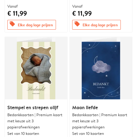
Vanaf
Vanaf
€ 11,99
€ 11,99
offers
offers
Elke dag lage prijzen
Elke dag lage prijzen
Stempel en strepen olijf
Maan liefde
Bedankkaarten | Premium kaart
Bedankkaarten | Premium kaart
met keuze uit 3
met keuze uit 3
papierafwerkingen
papierafwerkingen
Set van 10 kaarten
Set van 10 kaarten