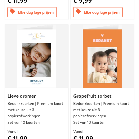
€ 11,99
€ 9,99
offers
offers
Elke dag lage prijzen
Elke dag lage prijzen
Lieve dromer
Grapefruit sorbet
Bedankkaarten | Premium kaart
Bedankkaarten | Premium kaart
met keuze uit 3
met keuze uit 3
papierafwerkingen
papierafwerkingen
Set van 10 kaarten
Set van 10 kaarten
Vanaf
Vanaf
€ 11,99
€ 11,99