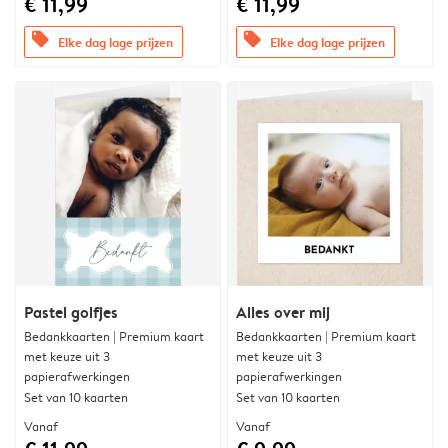
€ 11,99
€ 11,99
offers
offers
Elke dag lage prijzen
Elke dag lage prijzen
Pastel golfjes
Alles over mij
Bedankkaarten | Premium kaart
Bedankkaarten | Premium kaart
met keuze uit 3
met keuze uit 3
papierafwerkingen
papierafwerkingen
Set van 10 kaarten
Set van 10 kaarten
Vanaf
Vanaf