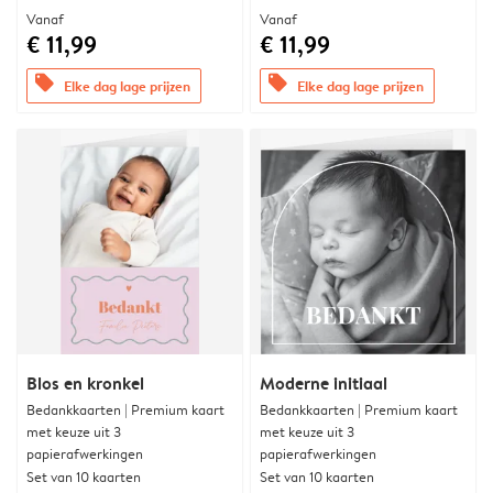
Vanaf
Vanaf
€ 11,99
€ 11,99
offers
offers
Elke dag lage prijzen
Elke dag lage prijzen
Blos en kronkel
Moderne initiaal
Bedankkaarten | Premium kaart
Bedankkaarten | Premium kaart
met keuze uit 3
met keuze uit 3
papierafwerkingen
papierafwerkingen
Set van 10 kaarten
Set van 10 kaarten