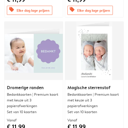
offers
offers
Elke dag lage prijzen
Elke dag lage prijzen
Dromerige randen
Magische sterrenstof
Bedankkaarten | Premium kaart
Bedankkaarten | Premium kaart
met keuze uit 3
met keuze uit 3
papierafwerkingen
papierafwerkingen
Set van 10 kaarten
Set van 10 kaarten
Vanaf
Vanaf
€ 11,99
€ 11,99