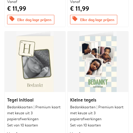
Vanaf
Vanaf
€ 11,99
€ 11,99
offers
offers
Elke dag lage prijzen
Elke dag lage prijzen
Tegel initiaal
Kleine tegels
Bedankkaarten | Premium kaart
Bedankkaarten | Premium kaart
met keuze uit 3
met keuze uit 3
papierafwerkingen
papierafwerkingen
Set van 10 kaarten
Set van 10 kaarten