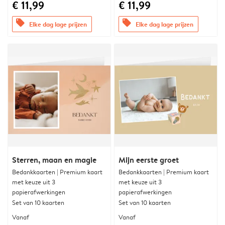
€ 11,99
€ 11,99
offers
offers
Elke dag lage prijzen
Elke dag lage prijzen
Sterren, maan en magie
Mijn eerste groet
Bedankkaarten | Premium kaart
Bedankkaarten | Premium kaart
met keuze uit 3
met keuze uit 3
papierafwerkingen
papierafwerkingen
Set van 10 kaarten
Set van 10 kaarten
Vanaf
Vanaf