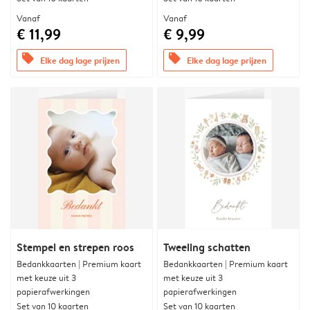
Vanaf
Vanaf
€ 11,99
€ 9,99
offers
offers
Elke dag lage prijzen
Elke dag lage prijzen
Stempel en strepen roos
Tweeling schatten
Bedankkaarten | Premium kaart
Bedankkaarten | Premium kaart
met keuze uit 3
met keuze uit 3
papierafwerkingen
papierafwerkingen
Set van 10 kaarten
Set van 10 kaarten