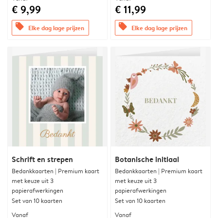
€ 9,99
€ 11,99
offers
offers
Elke dag lage prijzen
Elke dag lage prijzen
Schrift en strepen
Botanische initiaal
Bedankkaarten | Premium kaart
Bedankkaarten | Premium kaart
met keuze uit 3
met keuze uit 3
papierafwerkingen
papierafwerkingen
Set van 10 kaarten
Set van 10 kaarten
Vanaf
Vanaf