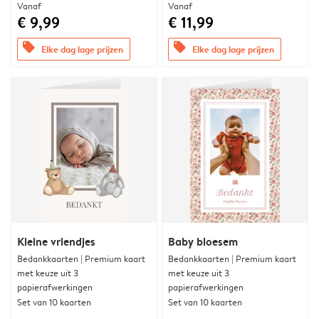
Vanaf
Vanaf
€ 9,99
€ 11,99
offers
offers
Elke dag lage prijzen
Elke dag lage prijzen
Kleine vriendjes
Baby bloesem
Bedankkaarten | Premium kaart
Bedankkaarten | Premium kaart
met keuze uit 3
met keuze uit 3
papierafwerkingen
papierafwerkingen
Set van 10 kaarten
Set van 10 kaarten