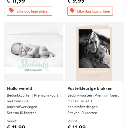
€ 11,99
€ 9,99
offers
offers
Elke dag lage prijzen
Elke dag lage prijzen
Hallo wereld
Pastelkleurige blokken
Bedankkaarten | Premium kaart
Bedankkaarten | Premium kaart
met keuze uit 3
met keuze uit 3
papierafwerkingen
papierafwerkingen
Set van 10 kaarten
Set van 10 kaarten
Vanaf
Vanaf
€ 11,99
€ 11,99