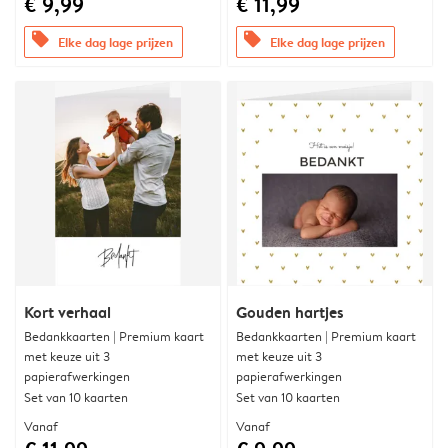
€ 9,99
€ 11,99
offers
offers
Elke dag lage prijzen
Elke dag lage prijzen
Kort verhaal
Gouden hartjes
Bedankkaarten | Premium kaart
Bedankkaarten | Premium kaart
met keuze uit 3
met keuze uit 3
papierafwerkingen
papierafwerkingen
Set van 10 kaarten
Set van 10 kaarten
Vanaf
Vanaf