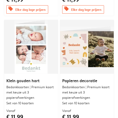
offers
offers
Elke dag lage prijzen
Elke dag lage prijzen
Klein gouden hart
Papieren decoratie
Bedankkaarten | Premium kaart
Bedankkaarten | Premium kaart
met keuze uit 3
met keuze uit 3
papierafwerkingen
papierafwerkingen
Set van 10 kaarten
Set van 10 kaarten
Vanaf
Vanaf
€ 11,99
€ 11,99