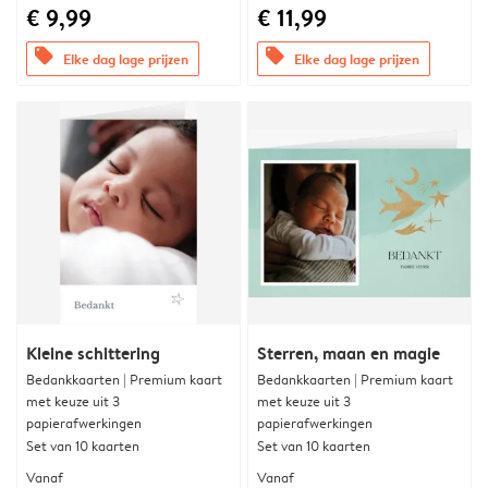
€ 9,99
€ 11,99
offers
offers
Elke dag lage prijzen
Elke dag lage prijzen
Kleine schittering
Sterren, maan en magie
Bedankkaarten | Premium kaart
Bedankkaarten | Premium kaart
met keuze uit 3
met keuze uit 3
papierafwerkingen
papierafwerkingen
Set van 10 kaarten
Set van 10 kaarten
Vanaf
Vanaf