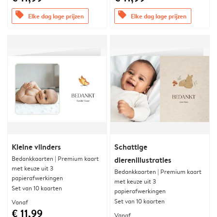
offers
offers
Elke dag lage prijzen
Elke dag lage prijzen
Kleine vlinders
Schattige
Bedankkaarten | Premium kaart
dierenillustraties
met keuze uit 3
Bedankkaarten | Premium kaart
papierafwerkingen
met keuze uit 3
Set van 10 kaarten
papierafwerkingen
Set van 10 kaarten
Vanaf
€ 11,99
Vanaf