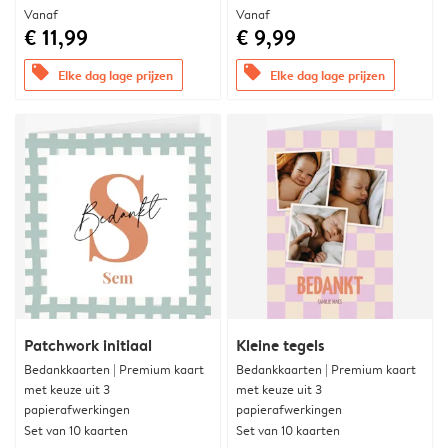
Vanaf
Vanaf
€ 11,99
€ 9,99
offers
offers
Elke dag lage prijzen
Elke dag lage prijzen
Patchwork initiaal
Kleine tegels
Bedankkaarten | Premium kaart
Bedankkaarten | Premium kaart
met keuze uit 3
met keuze uit 3
papierafwerkingen
papierafwerkingen
Set van 10 kaarten
Set van 10 kaarten