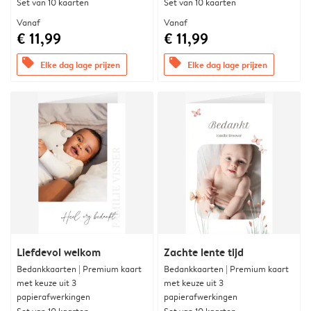
Set van 10 kaarten
Set van 10 kaarten
Vanaf
Vanaf
€ 11,99
€ 11,99
offers
offers
Elke dag lage prijzen
Elke dag lage prijzen
Liefdevol welkom
Zachte lente tijd
Bedankkaarten | Premium kaart
Bedankkaarten | Premium kaart
met keuze uit 3
met keuze uit 3
papierafwerkingen
papierafwerkingen