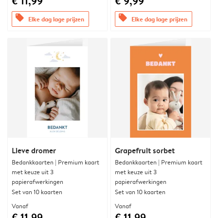
€ 11,99
€ 9,99
offers
offers
Elke dag lage prijzen
Elke dag lage prijzen
Lieve dromer
Grapefruit sorbet
Bedankkaarten | Premium kaart
Bedankkaarten | Premium kaart
met keuze uit 3
met keuze uit 3
papierafwerkingen
papierafwerkingen
Set van 10 kaarten
Set van 10 kaarten
Vanaf
Vanaf
€ 11,99
€ 11,99