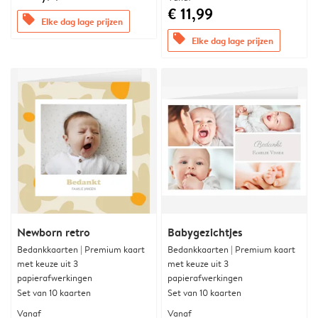
€ 11,99
offers
Elke dag lage prijzen
offers
Elke dag lage prijzen
Newborn retro
Babygezichtjes
Bedankkaarten | Premium kaart
Bedankkaarten | Premium kaart
met keuze uit 3
met keuze uit 3
papierafwerkingen
papierafwerkingen
Set van 10 kaarten
Set van 10 kaarten
Vanaf
Vanaf