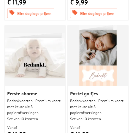
€ 11,99
€ 9,99
offers
offers
Elke dag lage prijzen
Elke dag lage prijzen
Eerste charme
Pastel golfjes
Bedankkaarten | Premium kaart
Bedankkaarten | Premium kaart
met keuze uit 3
met keuze uit 3
papierafwerkingen
papierafwerkingen
Set van 10 kaarten
Set van 10 kaarten
Vanaf
Vanaf