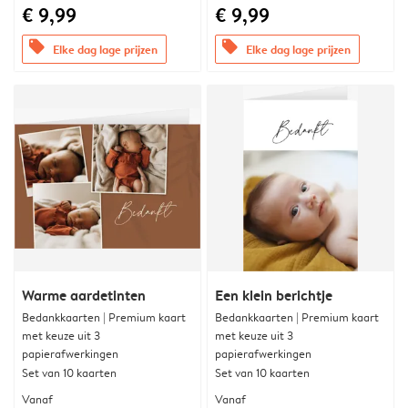
€ 9,99
€ 9,99
offers
offers
Elke dag lage prijzen
Elke dag lage prijzen
Warme aardetinten
Een klein berichtje
Bedankkaarten | Premium kaart
Bedankkaarten | Premium kaart
met keuze uit 3
met keuze uit 3
papierafwerkingen
papierafwerkingen
Set van 10 kaarten
Set van 10 kaarten
Vanaf
Vanaf