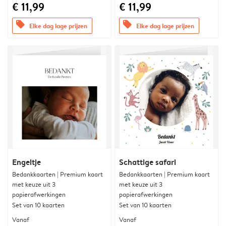
€ 11,99
€ 11,99
offers
offers
Elke dag lage prijzen
Elke dag lage prijzen
Engeltje
Schattige safari
Bedankkaarten | Premium kaart
Bedankkaarten | Premium kaart
met keuze uit 3
met keuze uit 3
papierafwerkingen
papierafwerkingen
Set van 10 kaarten
Set van 10 kaarten
Vanaf
Vanaf