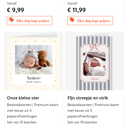
Vanaf
Vanaf
€ 9,99
€ 11,99
offers
offers
Elke dag lage prijzen
Elke dag lage prijzen
Onze kleine ster
Fijn streepje en strik
Bedankkaarten | Premium kaart
Bedankkaarten | Premium kaart
met keuze uit 3
met keuze uit 3
papierafwerkingen
papierafwerkingen
Set van 10 kaarten
Set van 10 kaarten