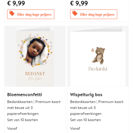
€ 9,99
€ 9,99
offers
offers
Elke dag lage prijzen
Elke dag lage prijzen
Bloemenconfetti
Wispelturig bos
Bedankkaarten | Premium kaart
Bedankkaarten | Premium kaart
met keuze uit 3
met keuze uit 3
papierafwerkingen
papierafwerkingen
Set van 10 kaarten
Set van 10 kaarten
Vanaf
Vanaf