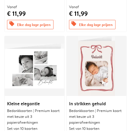
Vanaf
Vanaf
€ 11,99
€ 11,99
offers
offers
Elke dag lage prijzen
Elke dag lage prijzen
Kleine elegantie
In strikken gehuld
Bedankkaarten | Premium kaart
Bedankkaarten | Premium kaart
met keuze uit 3
met keuze uit 3
papierafwerkingen
papierafwerkingen
Set van 10 kaarten
Set van 10 kaarten