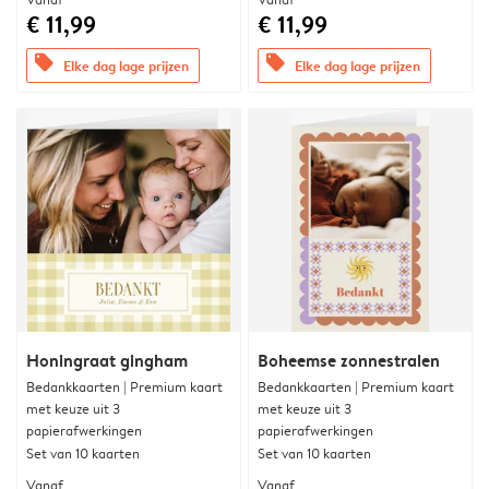
€ 11,99
€ 11,99
offers
offers
Elke dag lage prijzen
Elke dag lage prijzen
Honingraat gingham
Boheemse zonnestralen
Bedankkaarten | Premium kaart
Bedankkaarten | Premium kaart
met keuze uit 3
met keuze uit 3
papierafwerkingen
papierafwerkingen
Set van 10 kaarten
Set van 10 kaarten
Vanaf
Vanaf