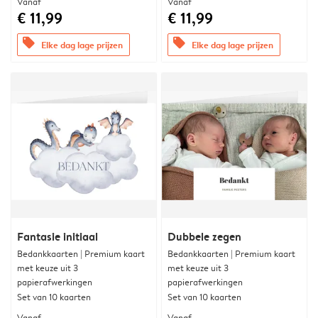
Vanaf
Vanaf
€ 11,99
€ 11,99
offers
offers
Elke dag lage prijzen
Elke dag lage prijzen
Fantasie initiaal
Dubbele zegen
Bedankkaarten | Premium kaart
Bedankkaarten | Premium kaart
met keuze uit 3
met keuze uit 3
papierafwerkingen
papierafwerkingen
Set van 10 kaarten
Set van 10 kaarten
Vanaf
Vanaf