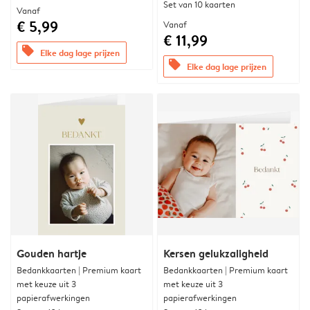
Set van 10 kaarten
Vanaf
€ 5,99
Vanaf
€ 11,99
offers
Elke dag lage prijzen
offers
Elke dag lage prijzen
Gouden hartje
Kersen gelukzaligheid
Bedankkaarten | Premium kaart
Bedankkaarten | Premium kaart
met keuze uit 3
met keuze uit 3
papierafwerkingen
papierafwerkingen