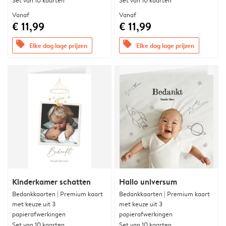
Set van 10 kaarten
Set van 10 kaarten
Vanaf
Vanaf
€ 11,99
€ 11,99
offers
offers
Elke dag lage prijzen
Elke dag lage prijzen
Kinderkamer schatten
Hallo universum
Bedankkaarten | Premium kaart
Bedankkaarten | Premium kaart
met keuze uit 3
met keuze uit 3
papierafwerkingen
papierafwerkingen
Set van 10 kaarten
Set van 10 kaarten