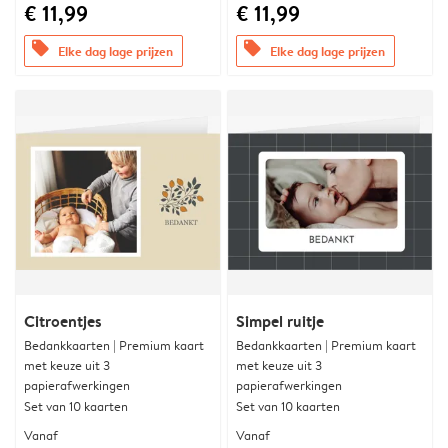
€ 11,99
€ 11,99
offers
offers
Elke dag lage prijzen
Elke dag lage prijzen
Citroentjes
Simpel ruitje
Bedankkaarten | Premium kaart
Bedankkaarten | Premium kaart
met keuze uit 3
met keuze uit 3
papierafwerkingen
papierafwerkingen
Set van 10 kaarten
Set van 10 kaarten
Vanaf
Vanaf