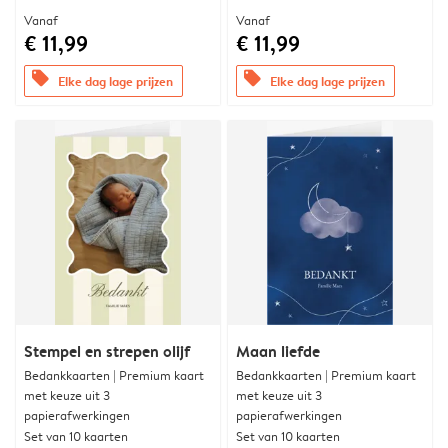
Vanaf
Vanaf
€ 11,99
€ 11,99
offers
offers
Elke dag lage prijzen
Elke dag lage prijzen
Stempel en strepen olijf
Maan liefde
Bedankkaarten | Premium kaart
Bedankkaarten | Premium kaart
met keuze uit 3
met keuze uit 3
papierafwerkingen
papierafwerkingen
Set van 10 kaarten
Set van 10 kaarten