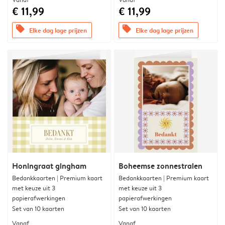
€ 11,99
€ 11,99
offers
offers
Elke dag lage prijzen
Elke dag lage prijzen
Honingraat gingham
Boheemse zonnestralen
Bedankkaarten | Premium kaart
Bedankkaarten | Premium kaart
met keuze uit 3
met keuze uit 3
papierafwerkingen
papierafwerkingen
Set van 10 kaarten
Set van 10 kaarten
Vanaf
Vanaf