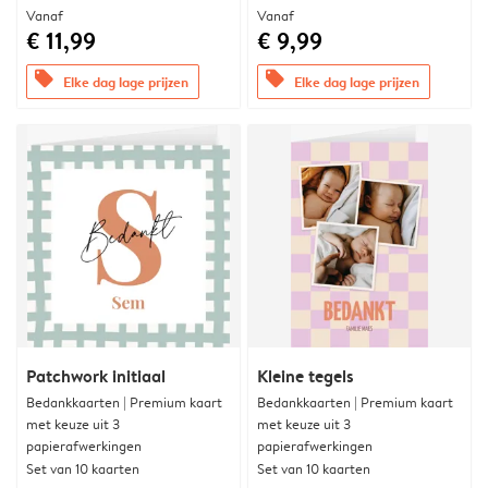
Vanaf
Vanaf
€ 11,99
€ 9,99
offers
offers
Elke dag lage prijzen
Elke dag lage prijzen
Patchwork initiaal
Kleine tegels
Bedankkaarten | Premium kaart
Bedankkaarten | Premium kaart
met keuze uit 3
met keuze uit 3
papierafwerkingen
papierafwerkingen
Set van 10 kaarten
Set van 10 kaarten