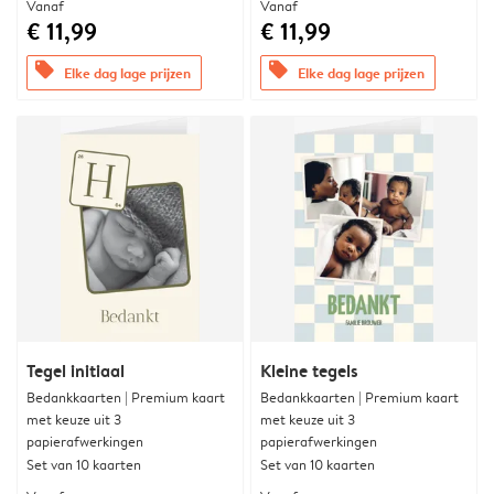
Vanaf
Vanaf
€ 11,99
€ 11,99
offers
offers
Elke dag lage prijzen
Elke dag lage prijzen
Tegel initiaal
Kleine tegels
Bedankkaarten | Premium kaart
Bedankkaarten | Premium kaart
met keuze uit 3
met keuze uit 3
papierafwerkingen
papierafwerkingen
Set van 10 kaarten
Set van 10 kaarten