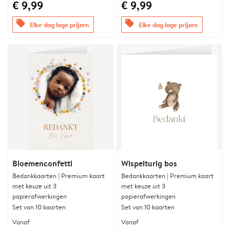
€ 9,99
€ 9,99
offers
offers
Elke dag lage prijzen
Elke dag lage prijzen
Bloemenconfetti
Wispelturig bos
Bedankkaarten | Premium kaart
Bedankkaarten | Premium kaart
met keuze uit 3
met keuze uit 3
papierafwerkingen
papierafwerkingen
Set van 10 kaarten
Set van 10 kaarten
Vanaf
Vanaf