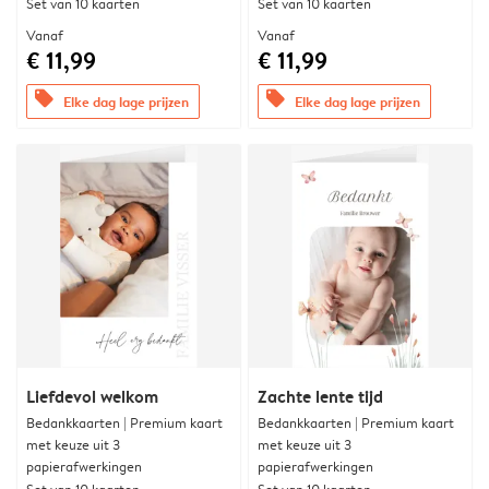
Set van 10 kaarten
Set van 10 kaarten
Vanaf
Vanaf
€ 11,99
€ 11,99
offers
offers
Elke dag lage prijzen
Elke dag lage prijzen
Liefdevol welkom
Zachte lente tijd
Bedankkaarten | Premium kaart
Bedankkaarten | Premium kaart
met keuze uit 3
met keuze uit 3
papierafwerkingen
papierafwerkingen