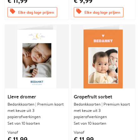
€ 11,99
€ 9,99
offers
offers
Elke dag lage prijzen
Elke dag lage prijzen
Lieve dromer
Grapefruit sorbet
Bedankkaarten | Premium kaart
Bedankkaarten | Premium kaart
met keuze uit 3
met keuze uit 3
papierafwerkingen
papierafwerkingen
Set van 10 kaarten
Set van 10 kaarten
Vanaf
Vanaf
€ 11,99
€ 11,99