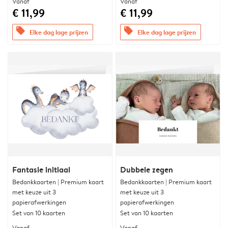
Vanaf
Vanaf
€ 11,99
€ 11,99
offers
offers
Elke dag lage prijzen
Elke dag lage prijzen
Fantasie initiaal
Dubbele zegen
Bedankkaarten | Premium kaart
Bedankkaarten | Premium kaart
met keuze uit 3
met keuze uit 3
papierafwerkingen
papierafwerkingen
Set van 10 kaarten
Set van 10 kaarten
Vanaf
Vanaf