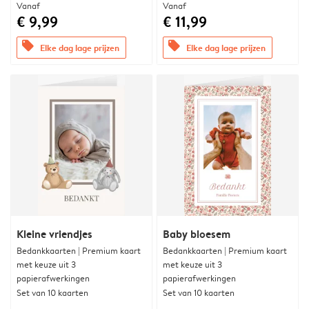
Vanaf
Vanaf
€ 9,99
€ 11,99
offers
offers
Elke dag lage prijzen
Elke dag lage prijzen
Kleine vriendjes
Baby bloesem
Bedankkaarten | Premium kaart
Bedankkaarten | Premium kaart
met keuze uit 3
met keuze uit 3
papierafwerkingen
papierafwerkingen
Set van 10 kaarten
Set van 10 kaarten