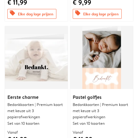
€ 11,99
€ 9,99
offers
offers
Elke dag lage prijzen
Elke dag lage prijzen
Eerste charme
Pastel golfjes
Bedankkaarten | Premium kaart
Bedankkaarten | Premium kaart
met keuze uit 3
met keuze uit 3
papierafwerkingen
papierafwerkingen
Set van 10 kaarten
Set van 10 kaarten
Vanaf
Vanaf