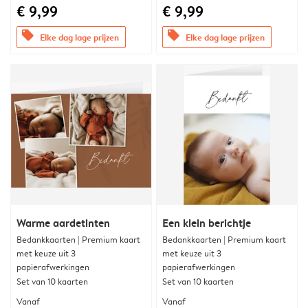
€ 9,99
€ 9,99
offers
offers
Elke dag lage prijzen
Elke dag lage prijzen
Warme aardetinten
Een klein berichtje
Bedankkaarten | Premium kaart
Bedankkaarten | Premium kaart
met keuze uit 3
met keuze uit 3
papierafwerkingen
papierafwerkingen
Set van 10 kaarten
Set van 10 kaarten
Vanaf
Vanaf