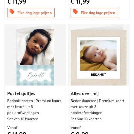
€ 11,99
€ 11,99
offers
offers
Elke dag lage prijzen
Elke dag lage prijzen
Pastel golfjes
Alles over mij
Bedankkaarten | Premium kaart
Bedankkaarten | Premium kaart
met keuze uit 3
met keuze uit 3
papierafwerkingen
papierafwerkingen
Set van 10 kaarten
Set van 10 kaarten
Vanaf
Vanaf