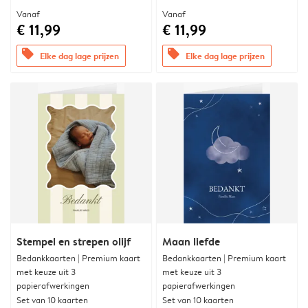
Vanaf
Vanaf
€ 11,99
€ 11,99
offers
offers
Elke dag lage prijzen
Elke dag lage prijzen
Stempel en strepen olijf
Maan liefde
Bedankkaarten | Premium kaart
Bedankkaarten | Premium kaart
met keuze uit 3
met keuze uit 3
papierafwerkingen
papierafwerkingen
Set van 10 kaarten
Set van 10 kaarten