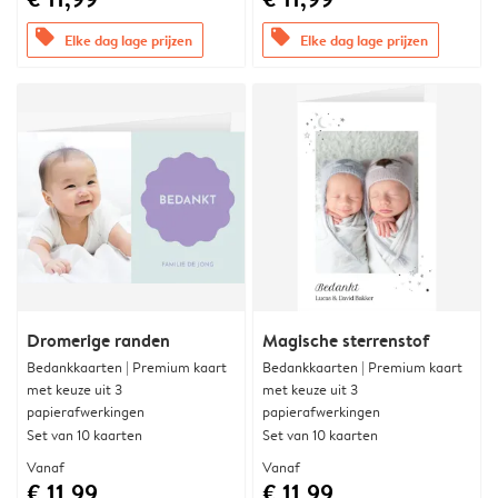
offers
offers
Elke dag lage prijzen
Elke dag lage prijzen
Dromerige randen
Magische sterrenstof
Bedankkaarten | Premium kaart
Bedankkaarten | Premium kaart
met keuze uit 3
met keuze uit 3
papierafwerkingen
papierafwerkingen
Set van 10 kaarten
Set van 10 kaarten
Vanaf
Vanaf
€ 11,99
€ 11,99