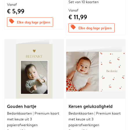
Set van 10 kaarten
Vanaf
€ 5,99
Vanaf
€ 11,99
offers
Elke dag lage prijzen
offers
Elke dag lage prijzen
Gouden hartje
Kersen gelukzaligheid
Bedankkaarten | Premium kaart
Bedankkaarten | Premium kaart
met keuze uit 3
met keuze uit 3
papierafwerkingen
papierafwerkingen