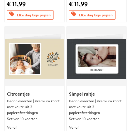
€ 11,99
€ 11,99
offers
offers
Elke dag lage prijzen
Elke dag lage prijzen
Citroentjes
Simpel ruitje
Bedankkaarten | Premium kaart
Bedankkaarten | Premium kaart
met keuze uit 3
met keuze uit 3
papierafwerkingen
papierafwerkingen
Set van 10 kaarten
Set van 10 kaarten
Vanaf
Vanaf