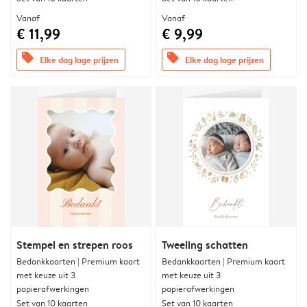
Vanaf
Vanaf
€ 11,99
€ 9,99
offers
offers
Elke dag lage prijzen
Elke dag lage prijzen
Stempel en strepen roos
Tweeling schatten
Bedankkaarten | Premium kaart
Bedankkaarten | Premium kaart
met keuze uit 3
met keuze uit 3
papierafwerkingen
papierafwerkingen
Set van 10 kaarten
Set van 10 kaarten