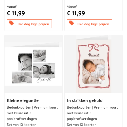
Vanaf
Vanaf
€ 11,99
€ 11,99
offers
offers
Elke dag lage prijzen
Elke dag lage prijzen
Kleine elegantie
In strikken gehuld
Bedankkaarten | Premium kaart
Bedankkaarten | Premium kaart
met keuze uit 3
met keuze uit 3
papierafwerkingen
papierafwerkingen
Set van 10 kaarten
Set van 10 kaarten