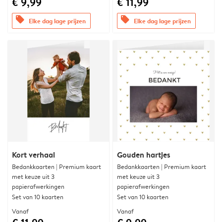
€ 9,99
€ 11,99
offers
offers
Elke dag lage prijzen
Elke dag lage prijzen
Kort verhaal
Gouden hartjes
Bedankkaarten | Premium kaart
Bedankkaarten | Premium kaart
met keuze uit 3
met keuze uit 3
papierafwerkingen
papierafwerkingen
Set van 10 kaarten
Set van 10 kaarten
Vanaf
Vanaf