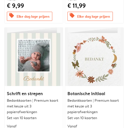
€ 9,99
€ 11,99
offers
offers
Elke dag lage prijzen
Elke dag lage prijzen
Schrift en strepen
Botanische initiaal
Bedankkaarten | Premium kaart
Bedankkaarten | Premium kaart
met keuze uit 3
met keuze uit 3
papierafwerkingen
papierafwerkingen
Set van 10 kaarten
Set van 10 kaarten
Vanaf
Vanaf