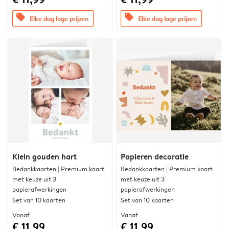
offers
offers
Elke dag lage prijzen
Elke dag lage prijzen
Klein gouden hart
Papieren decoratie
Bedankkaarten | Premium kaart
Bedankkaarten | Premium kaart
met keuze uit 3
met keuze uit 3
papierafwerkingen
papierafwerkingen
Set van 10 kaarten
Set van 10 kaarten
Vanaf
Vanaf
€ 11,99
€ 11,99