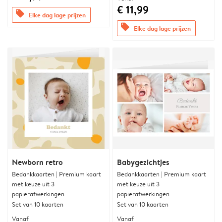
€ 11,99
offers
Elke dag lage prijzen
offers
Elke dag lage prijzen
Newborn retro
Babygezichtjes
Bedankkaarten | Premium kaart
Bedankkaarten | Premium kaart
met keuze uit 3
met keuze uit 3
papierafwerkingen
papierafwerkingen
Set van 10 kaarten
Set van 10 kaarten
Vanaf
Vanaf