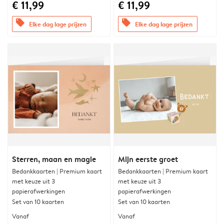
€ 11,99
€ 11,99
offers
offers
Elke dag lage prijzen
Elke dag lage prijzen
Sterren, maan en magie
Mijn eerste groet
Bedankkaarten | Premium kaart
Bedankkaarten | Premium kaart
met keuze uit 3
met keuze uit 3
papierafwerkingen
papierafwerkingen
Set van 10 kaarten
Set van 10 kaarten
Vanaf
Vanaf