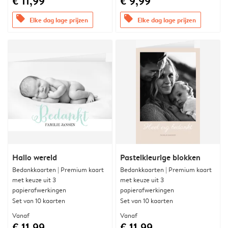
€ 11,99
€ 9,99
offers
offers
Elke dag lage prijzen
Elke dag lage prijzen
Hallo wereld
Pastelkleurige blokken
Bedankkaarten | Premium kaart
Bedankkaarten | Premium kaart
met keuze uit 3
met keuze uit 3
papierafwerkingen
papierafwerkingen
Set van 10 kaarten
Set van 10 kaarten
Vanaf
Vanaf
€ 11,99
€ 11,99