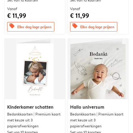
Set van 10 kaarten
Set van 10 kaarten
Vanaf
Vanaf
€ 11,99
€ 11,99
offers
offers
Elke dag lage prijzen
Elke dag lage prijzen
Kinderkamer schatten
Hallo universum
Bedankkaarten | Premium kaart
Bedankkaarten | Premium kaart
met keuze uit 3
met keuze uit 3
papierafwerkingen
papierafwerkingen
Set van 10 kaarten
Set van 10 kaarten