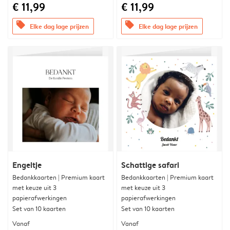
€ 11,99
€ 11,99
offers
offers
Elke dag lage prijzen
Elke dag lage prijzen
Engeltje
Schattige safari
Bedankkaarten | Premium kaart
Bedankkaarten | Premium kaart
met keuze uit 3
met keuze uit 3
papierafwerkingen
papierafwerkingen
Set van 10 kaarten
Set van 10 kaarten
Vanaf
Vanaf