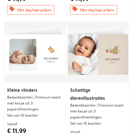
offers
offers
Elke dag lage prijzen
Elke dag lage prijzen
Kleine vlinders
Schattige
Bedankkaarten | Premium kaart
dierenillustraties
met keuze uit 3
Bedankkaarten | Premium kaart
papierafwerkingen
met keuze uit 3
Set van 10 kaarten
papierafwerkingen
Set van 10 kaarten
Vanaf
€ 11,99
Vanaf