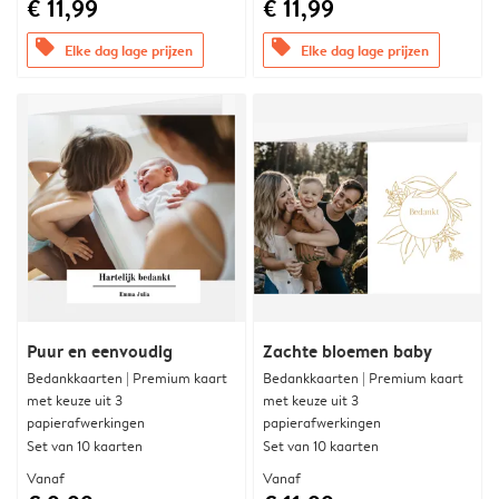
€ 11,99
€ 11,99
offers
offers
Elke dag lage prijzen
Elke dag lage prijzen
Puur en eenvoudig
Zachte bloemen baby
Bedankkaarten | Premium kaart
Bedankkaarten | Premium kaart
met keuze uit 3
met keuze uit 3
papierafwerkingen
papierafwerkingen
Set van 10 kaarten
Set van 10 kaarten
Vanaf
Vanaf