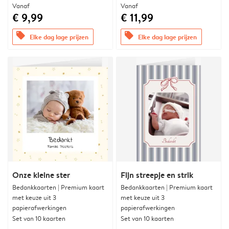
Vanaf
Vanaf
€ 9,99
€ 11,99
offers
offers
Elke dag lage prijzen
Elke dag lage prijzen
Onze kleine ster
Fijn streepje en strik
Bedankkaarten | Premium kaart
Bedankkaarten | Premium kaart
met keuze uit 3
met keuze uit 3
papierafwerkingen
papierafwerkingen
Set van 10 kaarten
Set van 10 kaarten