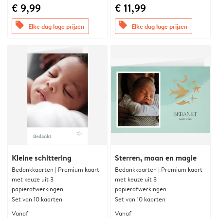
€ 9,99
€ 11,99
offers
offers
Elke dag lage prijzen
Elke dag lage prijzen
Kleine schittering
Sterren, maan en magie
Bedankkaarten | Premium kaart
Bedankkaarten | Premium kaart
met keuze uit 3
met keuze uit 3
papierafwerkingen
papierafwerkingen
Set van 10 kaarten
Set van 10 kaarten
Vanaf
Vanaf