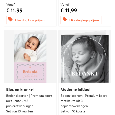
Vanaf
Vanaf
€ 11,99
€ 11,99
offers
offers
Elke dag lage prijzen
Elke dag lage prijzen
Blos en kronkel
Moderne initiaal
Bedankkaarten | Premium kaart
Bedankkaarten | Premium kaart
met keuze uit 3
met keuze uit 3
papierafwerkingen
papierafwerkingen
Set van 10 kaarten
Set van 10 kaarten