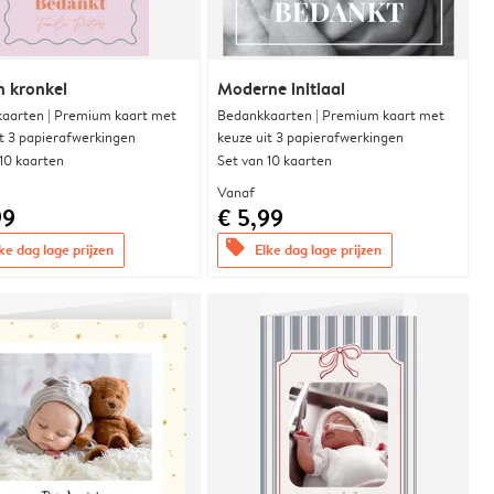
n kronkel
Moderne initiaal
aarten | Premium kaart met
Bedankkaarten | Premium kaart met
it 3 papierafwerkingen
keuze uit 3 papierafwerkingen
 10 kaarten
Set van 10 kaarten
Vanaf
99
€ 5,99
offers
ke dag lage prijzen
Elke dag lage prijzen