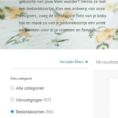
geboorte van jouw klein wonder? Verras ze met
een bedankkaartje. Kies een ontwerp van onze
designers, voeg de schattigste foto van je baby
toe en maak zo van je bedankkaartje een uniek
aandenken voor al je vrienden en familie.
Verwijder filters
116
resultat
close
Kies categorie
Alle categoriën
Uitnodigingen
(117)
Bedankkaarten
(116)