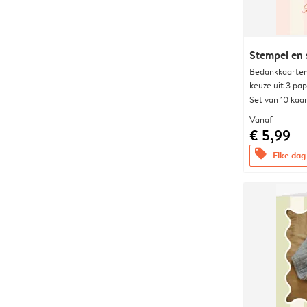
Stempel en 
Bedankkaarten
keuze uit 3 pa
Set van 10 kaa
Vanaf
€ 5,99
offers
Elke dag 