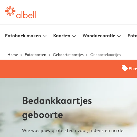
Fotoboek maken
Kaarten
Wanddecoratie
Foto
slim_arrow_down
slim_arrow_down
slim_arrow_down
Home
Fotokaarten
Geboortekaartjes
Geboortekaartjes
offers
Elk
Bedankkaartjes
geboorte
Wie was jouw grote steun voor, tijdens en na de