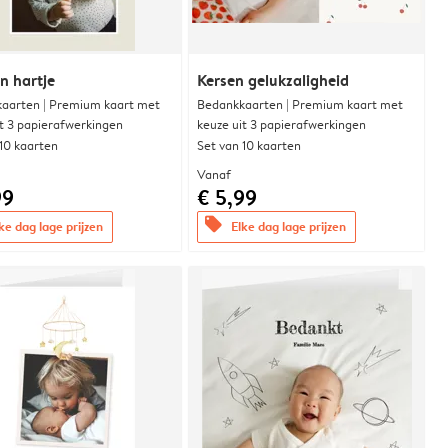
n hartje
Kersen gelukzaligheid
aarten | Premium kaart met
Bedankkaarten | Premium kaart met
it 3 papierafwerkingen
keuze uit 3 papierafwerkingen
 10 kaarten
Set van 10 kaarten
Vanaf
99
€ 5,99
offers
ke dag lage prijzen
Elke dag lage prijzen