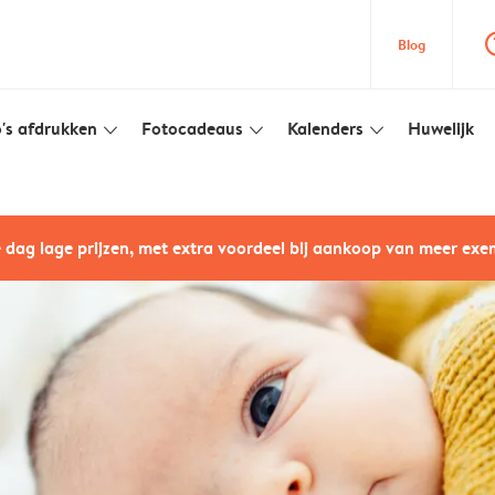
question
Blog
's afdrukken
Fotocadeaus
Kalenders
Huwelijk
slim_arrow_down
slim_arrow_down
slim_arrow_down
e dag lage prijzen, met extra voordeel bij aankoop van meer ex