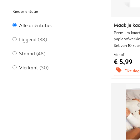
Kies oriëntatie
Maak je kaa
Alle oriëntaties
Premium kaart 
papierafwerki
Liggend
(38)
Set van 10 kaa
Staand
(48)
Vanaf
€ 5,99
Vierkant
(30)
offers
Elke dag 