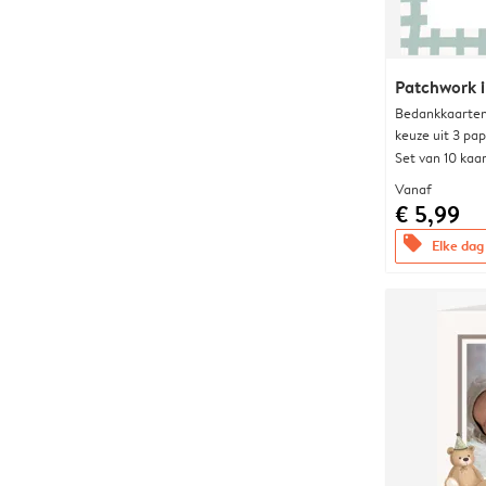
Patchwork i
Bedankkaarten
keuze uit 3 pa
Set van 10 kaa
Vanaf
€ 5,99
offers
Elke dag 