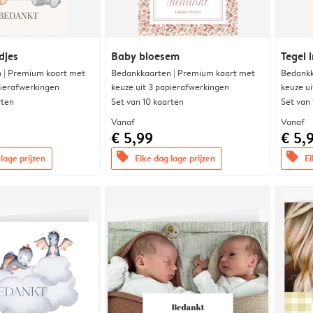
djes
Baby bloesem
Tegel i
 | Premium kaart met
Bedankkaarten | Premium kaart met
Bedankk
pierafwerkingen
keuze uit 3 papierafwerkingen
keuze u
rten
Set van 10 kaarten
Set van
Vanaf
Vanaf
€ 5,99
€ 5,
offers
offers
lage prijzen
Elke dag lage prijzen
El