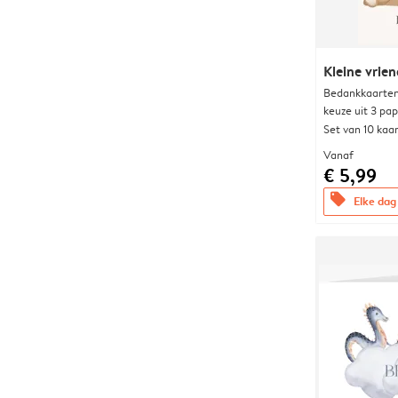
Kleine vrien
Bedankkaarten
keuze uit 3 pa
Set van 10 kaa
Vanaf
€ 5,99
offers
Elke dag 