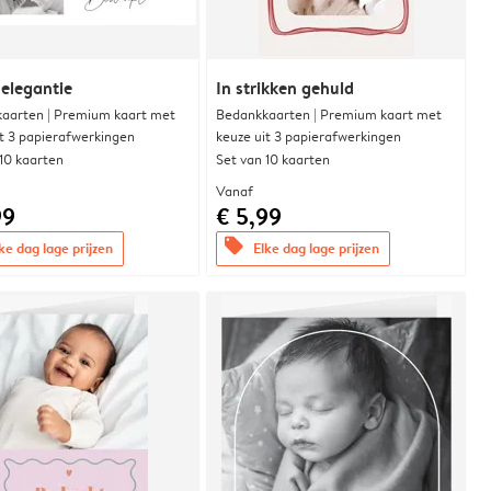
 elegantie
In strikken gehuld
aarten | Premium kaart met
Bedankkaarten | Premium kaart met
it 3 papierafwerkingen
keuze uit 3 papierafwerkingen
 10 kaarten
Set van 10 kaarten
Vanaf
99
€ 5,99
offers
ke dag lage prijzen
Elke dag lage prijzen