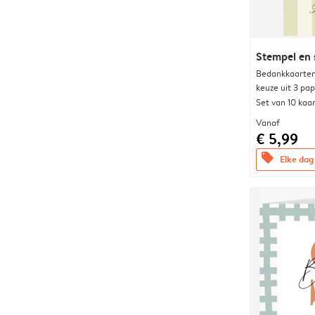
Stempel en s
Bedankkaarten
keuze uit 3 pa
Set van 10 kaa
Vanaf
€ 5,99
offers
Elke dag 