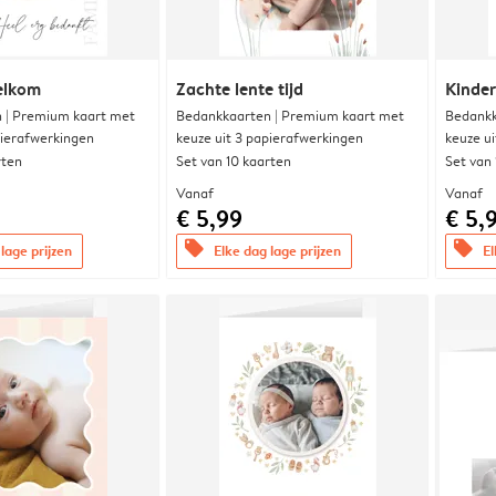
elkom
Zachte lente tijd
Kinde
 | Premium kaart met
Bedankkaarten | Premium kaart met
Bedankk
pierafwerkingen
keuze uit 3 papierafwerkingen
keuze u
rten
Set van 10 kaarten
Set van
Vanaf
Vanaf
€ 5,99
€ 5,
offers
offers
lage prijzen
Elke dag lage prijzen
El