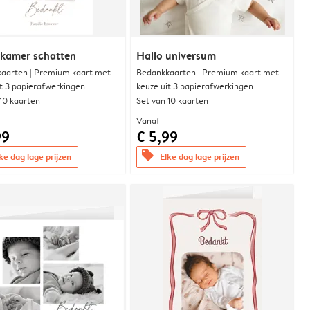
rkamer schatten
Hallo universum
aarten | Premium kaart met
Bedankkaarten | Premium kaart met
it 3 papierafwerkingen
keuze uit 3 papierafwerkingen
 10 kaarten
Set van 10 kaarten
Vanaf
99
€ 5,99
offers
ke dag lage prijzen
Elke dag lage prijzen