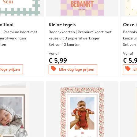
nitiaal
Kleine tegels
Onze k
 | Premium kaart met
Bedankkaarten | Premium kaart met
Bedankk
pierafwerkingen
keuze uit 3 papierafwerkingen
keuze u
rten
Set van 10 kaarten
Set van
Vanaf
Vanaf
€ 5,99
€ 5,
offers
offers
lage prijzen
Elke dag lage prijzen
El