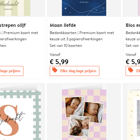
trepen olijf
Maan liefde
Blos e
 | Premium kaart met
Bedankkaarten | Premium kaart met
Bedankk
pierafwerkingen
keuze uit 3 papierafwerkingen
keuze u
rten
Set van 10 kaarten
Set van
Vanaf
Vanaf
€ 5,99
€ 5,
offers
offers
lage prijzen
Elke dag lage prijzen
El