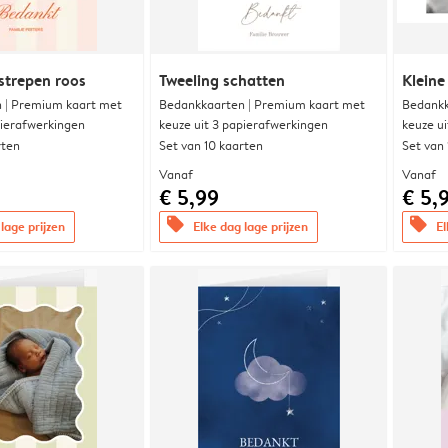
strepen roos
Tweeling schatten
Kleine
 | Premium kaart met
Bedankkaarten | Premium kaart met
Bedankk
pierafwerkingen
keuze uit 3 papierafwerkingen
keuze u
rten
Set van 10 kaarten
Set van
Vanaf
Vanaf
€ 5,99
€ 5,
offers
offers
lage prijzen
Elke dag lage prijzen
El