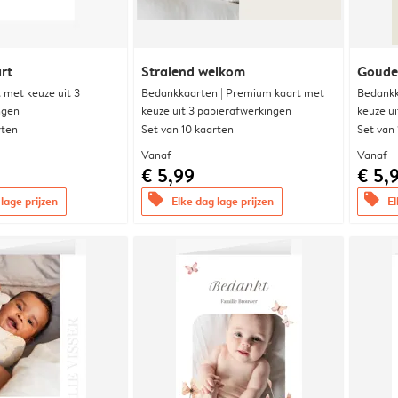
rt
Stralend welkom
Goude
met keuze uit 3
Bedankkaarten | Premium kaart met
Bedankk
ngen
keuze uit 3 papierafwerkingen
keuze u
rten
Set van 10 kaarten
Set van
Vanaf
Vanaf
€ 5,99
€ 5,
offers
offers
lage prijzen
Elke dag lage prijzen
El