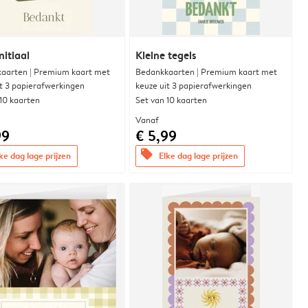
nitiaal
Kleine tegels
aarten | Premium kaart met
Bedankkaarten | Premium kaart met
it 3 papierafwerkingen
keuze uit 3 papierafwerkingen
 10 kaarten
Set van 10 kaarten
Vanaf
99
€ 5,99
offers
ke dag lage prijzen
Elke dag lage prijzen