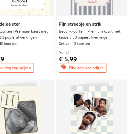
leine ster
Fijn streepje en strik
aarten | Premium kaart met
Bedankkaarten | Premium kaart met
it 3 papierafwerkingen
keuze uit 3 papierafwerkingen
 10 kaarten
Set van 10 kaarten
Vanaf
99
€ 5,99
offers
ke dag lage prijzen
Elke dag lage prijzen