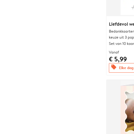
Liefdevol w
Bedankkaarten
keuze uit 3 pa
Set van 10 kaa
Vanaf
€ 5,99
offers
Elke dag 