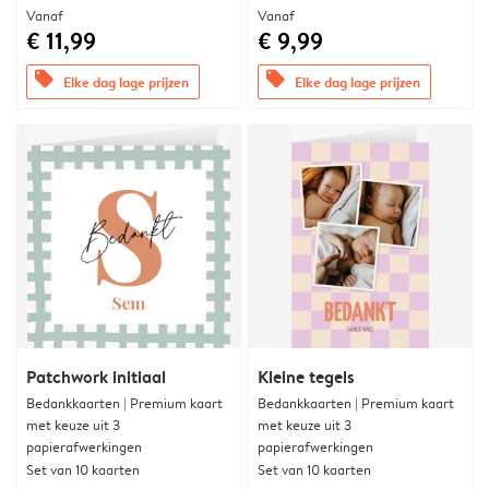
Vanaf
Vanaf
€ 11,99
€ 9,99
offers
offers
Elke dag lage prijzen
Elke dag lage prijzen
Patchwork initiaal
Kleine tegels
Bedankkaarten | Premium kaart
Bedankkaarten | Premium kaart
met keuze uit 3
met keuze uit 3
papierafwerkingen
papierafwerkingen
Set van 10 kaarten
Set van 10 kaarten