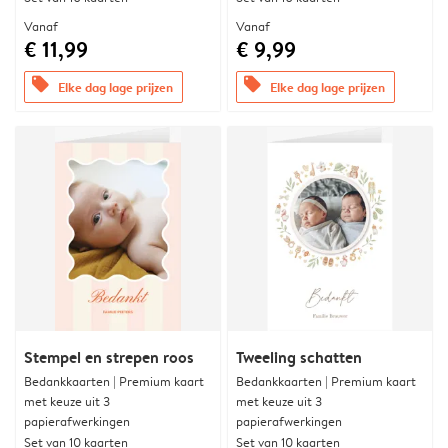
Vanaf
Vanaf
€ 11,99
€ 9,99
offers
offers
Elke dag lage prijzen
Elke dag lage prijzen
Stempel en strepen roos
Tweeling schatten
Bedankkaarten | Premium kaart
Bedankkaarten | Premium kaart
met keuze uit 3
met keuze uit 3
papierafwerkingen
papierafwerkingen
Set van 10 kaarten
Set van 10 kaarten