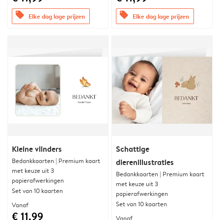
offers
offers
Elke dag lage prijzen
Elke dag lage prijzen
Kleine vlinders
Schattige
Bedankkaarten | Premium kaart
dierenillustraties
met keuze uit 3
Bedankkaarten | Premium kaart
papierafwerkingen
met keuze uit 3
Set van 10 kaarten
papierafwerkingen
Set van 10 kaarten
Vanaf
€ 11,99
Vanaf