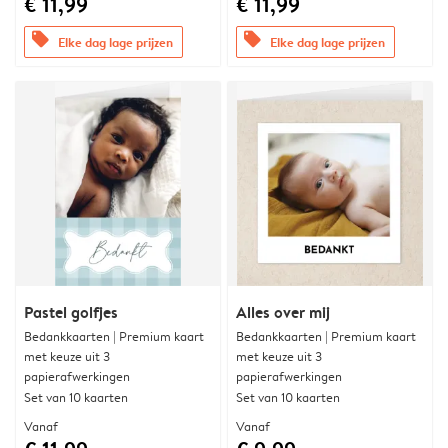
€ 11,99
€ 11,99
offers
offers
Elke dag lage prijzen
Elke dag lage prijzen
Pastel golfjes
Alles over mij
Bedankkaarten | Premium kaart
Bedankkaarten | Premium kaart
met keuze uit 3
met keuze uit 3
papierafwerkingen
papierafwerkingen
Set van 10 kaarten
Set van 10 kaarten
Vanaf
Vanaf