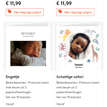
€ 11,99
€ 11,99
offers
offers
Elke dag lage prijzen
Elke dag lage prijzen
Engeltje
Schattige safari
Bedankkaarten | Premium kaart
Bedankkaarten | Premium kaart
met keuze uit 3
met keuze uit 3
papierafwerkingen
papierafwerkingen
Set van 10 kaarten
Set van 10 kaarten
Vanaf
Vanaf