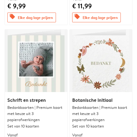
€ 9,99
€ 11,99
offers
offers
Elke dag lage prijzen
Elke dag lage prijzen
Schrift en strepen
Botanische initiaal
Bedankkaarten | Premium kaart
Bedankkaarten | Premium kaart
met keuze uit 3
met keuze uit 3
papierafwerkingen
papierafwerkingen
Set van 10 kaarten
Set van 10 kaarten
Vanaf
Vanaf