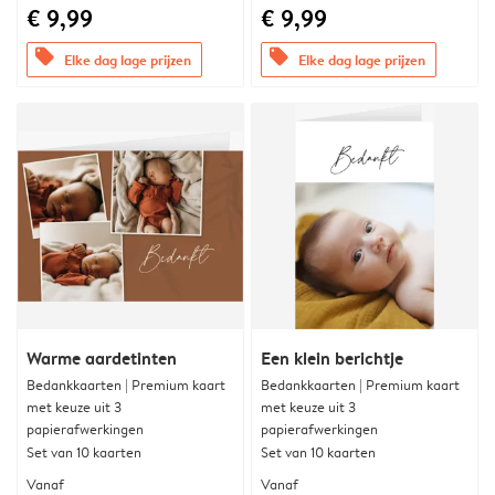
€ 9,99
€ 9,99
offers
offers
Elke dag lage prijzen
Elke dag lage prijzen
Warme aardetinten
Een klein berichtje
Bedankkaarten | Premium kaart
Bedankkaarten | Premium kaart
met keuze uit 3
met keuze uit 3
papierafwerkingen
papierafwerkingen
Set van 10 kaarten
Set van 10 kaarten
Vanaf
Vanaf