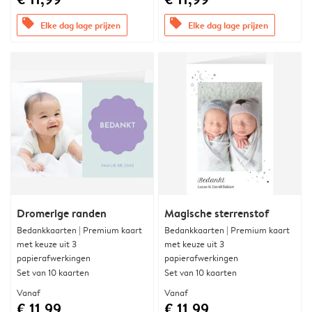
offers
offers
Elke dag lage prijzen
Elke dag lage prijzen
Dromerige randen
Magische sterrenstof
Bedankkaarten | Premium kaart
Bedankkaarten | Premium kaart
met keuze uit 3
met keuze uit 3
papierafwerkingen
papierafwerkingen
Set van 10 kaarten
Set van 10 kaarten
Vanaf
Vanaf
€ 11,99
€ 11,99