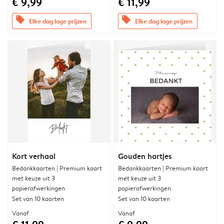
€ 9,99
€ 11,99
offers
offers
Elke dag lage prijzen
Elke dag lage prijzen
Kort verhaal
Gouden hartjes
Bedankkaarten | Premium kaart
Bedankkaarten | Premium kaart
met keuze uit 3
met keuze uit 3
papierafwerkingen
papierafwerkingen
Set van 10 kaarten
Set van 10 kaarten
Vanaf
Vanaf