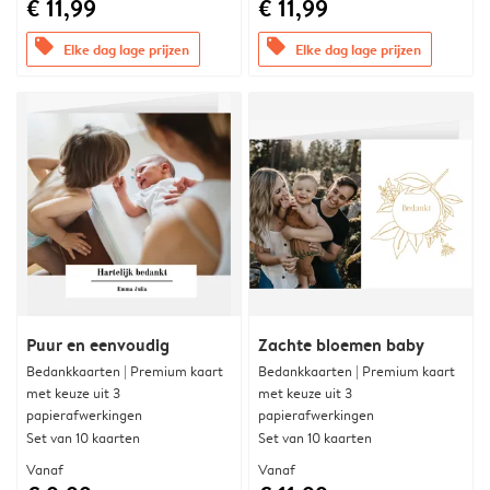
€ 11,99
€ 11,99
offers
offers
Elke dag lage prijzen
Elke dag lage prijzen
Puur en eenvoudig
Zachte bloemen baby
Bedankkaarten | Premium kaart
Bedankkaarten | Premium kaart
met keuze uit 3
met keuze uit 3
papierafwerkingen
papierafwerkingen
Set van 10 kaarten
Set van 10 kaarten
Vanaf
Vanaf