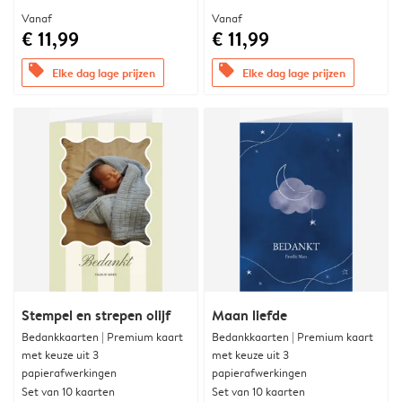
Vanaf
Vanaf
€ 11,99
€ 11,99
offers
offers
Elke dag lage prijzen
Elke dag lage prijzen
Stempel en strepen olijf
Maan liefde
Bedankkaarten | Premium kaart
Bedankkaarten | Premium kaart
met keuze uit 3
met keuze uit 3
papierafwerkingen
papierafwerkingen
Set van 10 kaarten
Set van 10 kaarten