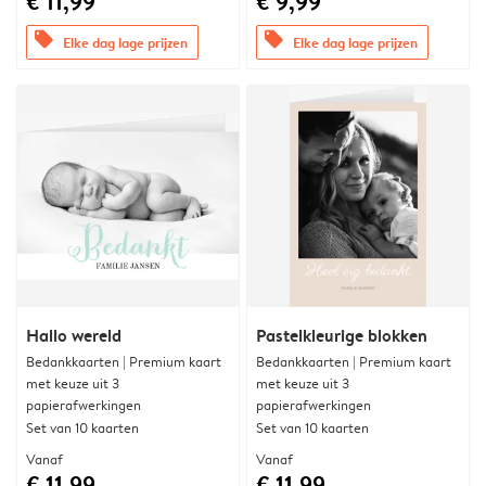
€ 11,99
€ 9,99
offers
offers
Elke dag lage prijzen
Elke dag lage prijzen
Hallo wereld
Pastelkleurige blokken
Bedankkaarten | Premium kaart
Bedankkaarten | Premium kaart
met keuze uit 3
met keuze uit 3
papierafwerkingen
papierafwerkingen
Set van 10 kaarten
Set van 10 kaarten
Vanaf
Vanaf
€ 11,99
€ 11,99