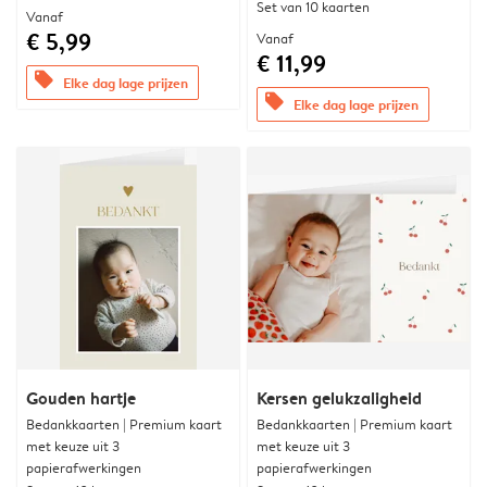
Set van 10 kaarten
Vanaf
€ 5,99
Vanaf
€ 11,99
offers
Elke dag lage prijzen
offers
Elke dag lage prijzen
Gouden hartje
Kersen gelukzaligheid
Bedankkaarten | Premium kaart
Bedankkaarten | Premium kaart
met keuze uit 3
met keuze uit 3
papierafwerkingen
papierafwerkingen