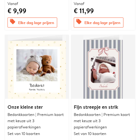
Vanaf
Vanaf
€ 9,99
€ 11,99
offers
offers
Elke dag lage prijzen
Elke dag lage prijzen
Onze kleine ster
Fijn streepje en strik
Bedankkaarten | Premium kaart
Bedankkaarten | Premium kaart
met keuze uit 3
met keuze uit 3
papierafwerkingen
papierafwerkingen
Set van 10 kaarten
Set van 10 kaarten