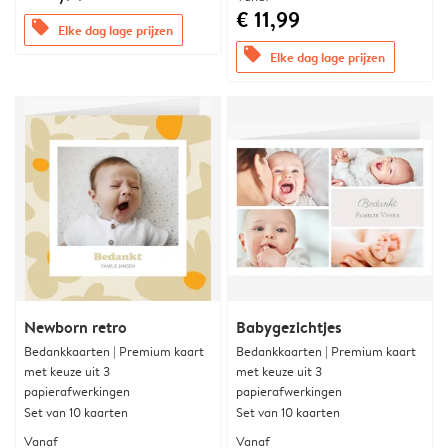
€ 11,99
offers
Elke dag lage prijzen
offers
Elke dag lage prijzen
Newborn retro
Babygezichtjes
Bedankkaarten | Premium kaart
Bedankkaarten | Premium kaart
met keuze uit 3
met keuze uit 3
papierafwerkingen
papierafwerkingen
Set van 10 kaarten
Set van 10 kaarten
Vanaf
Vanaf