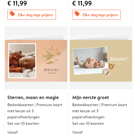
€ 11,99
€ 11,99
offers
offers
Elke dag lage prijzen
Elke dag lage prijzen
Sterren, maan en magie
Mijn eerste groet
Bedankkaarten | Premium kaart
Bedankkaarten | Premium kaart
met keuze uit 3
met keuze uit 3
papierafwerkingen
papierafwerkingen
Set van 10 kaarten
Set van 10 kaarten
Vanaf
Vanaf