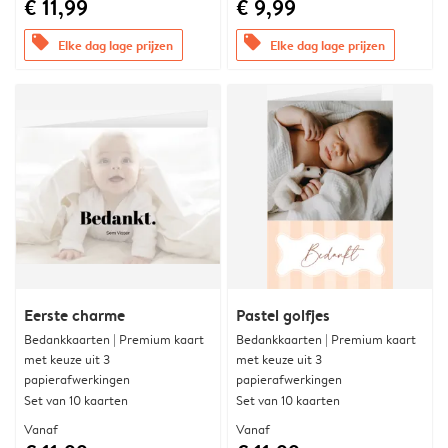
€ 11,99
€ 9,99
offers
offers
Elke dag lage prijzen
Elke dag lage prijzen
Eerste charme
Pastel golfjes
Bedankkaarten | Premium kaart
Bedankkaarten | Premium kaart
met keuze uit 3
met keuze uit 3
papierafwerkingen
papierafwerkingen
Set van 10 kaarten
Set van 10 kaarten
Vanaf
Vanaf