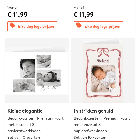
Vanaf
Vanaf
€ 11,99
€ 11,99
offers
offers
Elke dag lage prijzen
Elke dag lage prijzen
Kleine elegantie
In strikken gehuld
Bedankkaarten | Premium kaart
Bedankkaarten | Premium kaart
met keuze uit 3
met keuze uit 3
papierafwerkingen
papierafwerkingen
Set van 10 kaarten
Set van 10 kaarten