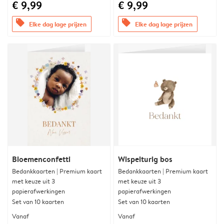
€ 9,99
€ 9,99
offers
offers
Elke dag lage prijzen
Elke dag lage prijzen
Bloemenconfetti
Wispelturig bos
Bedankkaarten | Premium kaart
Bedankkaarten | Premium kaart
met keuze uit 3
met keuze uit 3
papierafwerkingen
papierafwerkingen
Set van 10 kaarten
Set van 10 kaarten
Vanaf
Vanaf