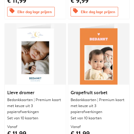
€ 11,99
€ 9,99
offers
offers
Elke dag lage prijzen
Elke dag lage prijzen
Lieve dromer
Grapefruit sorbet
Bedankkaarten | Premium kaart
Bedankkaarten | Premium kaart
met keuze uit 3
met keuze uit 3
papierafwerkingen
papierafwerkingen
Set van 10 kaarten
Set van 10 kaarten
Vanaf
Vanaf
€ 11,99
€ 11,99