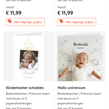
Set van 10 kaarten
Set van 10 kaarten
Vanaf
Vanaf
€ 11,99
€ 11,99
offers
offers
Elke dag lage prijzen
Elke dag lage prijzen
Kinderkamer schatten
Hallo universum
Bedankkaarten | Premium kaart
Bedankkaarten | Premium kaart
met keuze uit 3
met keuze uit 3
papierafwerkingen
papierafwerkingen
Set van 10 kaarten
Set van 10 kaarten