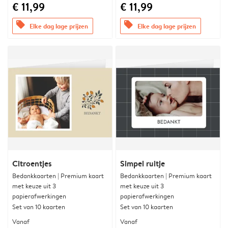
€ 11,99
€ 11,99
offers
offers
Elke dag lage prijzen
Elke dag lage prijzen
Citroentjes
Simpel ruitje
Bedankkaarten | Premium kaart
Bedankkaarten | Premium kaart
met keuze uit 3
met keuze uit 3
papierafwerkingen
papierafwerkingen
Set van 10 kaarten
Set van 10 kaarten
Vanaf
Vanaf