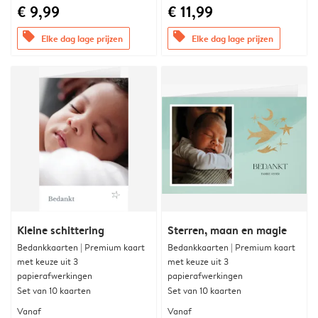
€ 9,99
€ 11,99
offers
offers
Elke dag lage prijzen
Elke dag lage prijzen
Kleine schittering
Sterren, maan en magie
Bedankkaarten | Premium kaart
Bedankkaarten | Premium kaart
met keuze uit 3
met keuze uit 3
papierafwerkingen
papierafwerkingen
Set van 10 kaarten
Set van 10 kaarten
Vanaf
Vanaf