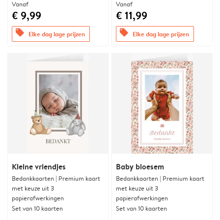
Vanaf
Vanaf
€ 9,99
€ 11,99
offers
offers
Elke dag lage prijzen
Elke dag lage prijzen
Kleine vriendjes
Baby bloesem
Bedankkaarten | Premium kaart
Bedankkaarten | Premium kaart
met keuze uit 3
met keuze uit 3
papierafwerkingen
papierafwerkingen
Set van 10 kaarten
Set van 10 kaarten