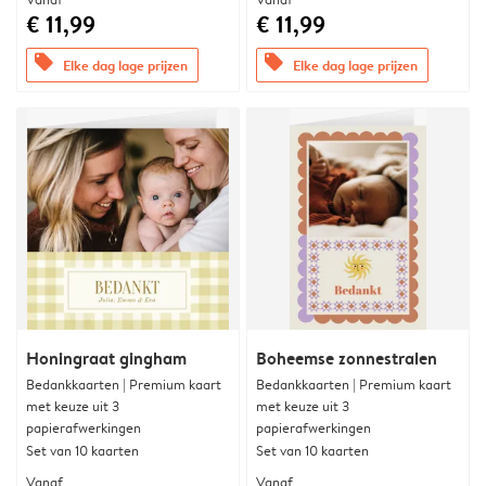
€ 11,99
€ 11,99
offers
offers
Elke dag lage prijzen
Elke dag lage prijzen
Honingraat gingham
Boheemse zonnestralen
Bedankkaarten | Premium kaart
Bedankkaarten | Premium kaart
met keuze uit 3
met keuze uit 3
papierafwerkingen
papierafwerkingen
Set van 10 kaarten
Set van 10 kaarten
Vanaf
Vanaf