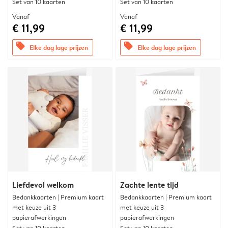
Set van 10 kaarten
Set van 10 kaarten
Vanaf
Vanaf
€ 11,99
€ 11,99
offers
offers
Elke dag lage prijzen
Elke dag lage prijzen
Liefdevol welkom
Zachte lente tijd
Bedankkaarten | Premium kaart
Bedankkaarten | Premium kaart
met keuze uit 3
met keuze uit 3
papierafwerkingen
papierafwerkingen