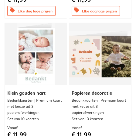
offers
offers
Elke dag lage prijzen
Elke dag lage prijzen
Klein gouden hart
Papieren decoratie
Bedankkaarten | Premium kaart
Bedankkaarten | Premium kaart
met keuze uit 3
met keuze uit 3
papierafwerkingen
papierafwerkingen
Set van 10 kaarten
Set van 10 kaarten
Vanaf
Vanaf
€ 11,99
€ 11,99