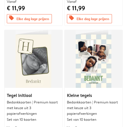
Vanaf
Vanaf
€ 11,99
€ 11,99
offers
offers
Elke dag lage prijzen
Elke dag lage prijzen
Tegel initiaal
Kleine tegels
Bedankkaarten | Premium kaart
Bedankkaarten | Premium kaart
met keuze uit 3
met keuze uit 3
papierafwerkingen
papierafwerkingen
Set van 10 kaarten
Set van 10 kaarten