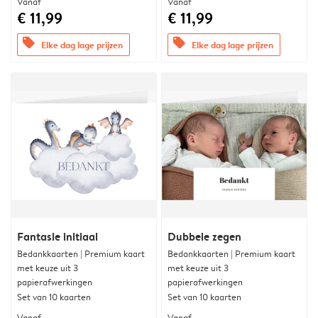
Vanaf
Vanaf
€ 11,99
€ 11,99
offers
offers
Elke dag lage prijzen
Elke dag lage prijzen
Fantasie initiaal
Dubbele zegen
Bedankkaarten | Premium kaart
Bedankkaarten | Premium kaart
met keuze uit 3
met keuze uit 3
papierafwerkingen
papierafwerkingen
Set van 10 kaarten
Set van 10 kaarten
Vanaf
Vanaf