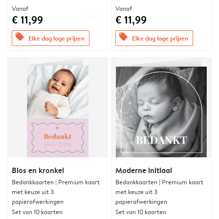
Vanaf
Vanaf
€ 11,99
€ 11,99
offers
offers
Elke dag lage prijzen
Elke dag lage prijzen
Blos en kronkel
Moderne initiaal
Bedankkaarten | Premium kaart
Bedankkaarten | Premium kaart
met keuze uit 3
met keuze uit 3
papierafwerkingen
papierafwerkingen
Set van 10 kaarten
Set van 10 kaarten