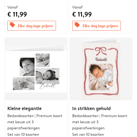
Vanaf
Vanaf
€ 11,99
€ 11,99
offers
offers
Elke dag lage prijzen
Elke dag lage prijzen
Kleine elegantie
In strikken gehuld
Bedankkaarten | Premium kaart
Bedankkaarten | Premium kaart
met keuze uit 3
met keuze uit 3
papierafwerkingen
papierafwerkingen
Set van 10 kaarten
Set van 10 kaarten