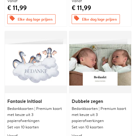
Vanaf
Vanaf
€ 11,99
€ 11,99
offers
offers
Elke dag lage prijzen
Elke dag lage prijzen
Fantasie initiaal
Dubbele zegen
Bedankkaarten | Premium kaart
Bedankkaarten | Premium kaart
met keuze uit 3
met keuze uit 3
papierafwerkingen
papierafwerkingen
Set van 10 kaarten
Set van 10 kaarten
Vanaf
Vanaf