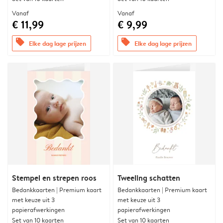
Vanaf
Vanaf
€ 11,99
€ 9,99
offers
offers
Elke dag lage prijzen
Elke dag lage prijzen
Stempel en strepen roos
Tweeling schatten
Bedankkaarten | Premium kaart
Bedankkaarten | Premium kaart
met keuze uit 3
met keuze uit 3
papierafwerkingen
papierafwerkingen
Set van 10 kaarten
Set van 10 kaarten