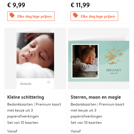
€ 9,99
€ 11,99
offers
offers
Elke dag lage prijzen
Elke dag lage prijzen
Kleine schittering
Sterren, maan en magie
Bedankkaarten | Premium kaart
Bedankkaarten | Premium kaart
met keuze uit 3
met keuze uit 3
papierafwerkingen
papierafwerkingen
Set van 10 kaarten
Set van 10 kaarten
Vanaf
Vanaf