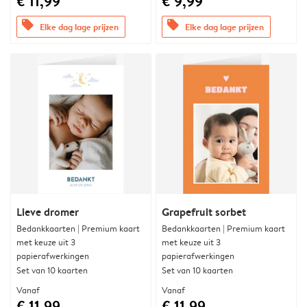
€ 11,99
€ 9,99
offers
offers
Elke dag lage prijzen
Elke dag lage prijzen
Lieve dromer
Grapefruit sorbet
Bedankkaarten | Premium kaart
Bedankkaarten | Premium kaart
met keuze uit 3
met keuze uit 3
papierafwerkingen
papierafwerkingen
Set van 10 kaarten
Set van 10 kaarten
Vanaf
Vanaf
€ 11,99
€ 11,99