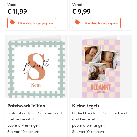
Vanaf
Vanaf
€ 11,99
€ 9,99
offers
offers
Elke dag lage prijzen
Elke dag lage prijzen
Patchwork initiaal
Kleine tegels
Bedankkaarten | Premium kaart
Bedankkaarten | Premium kaart
met keuze uit 3
met keuze uit 3
papierafwerkingen
papierafwerkingen
Set van 10 kaarten
Set van 10 kaarten