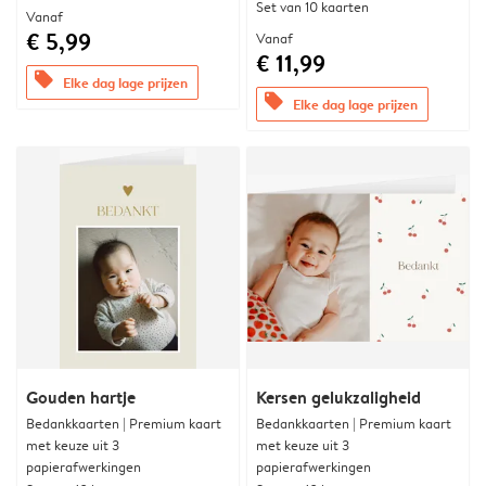
Set van 10 kaarten
Vanaf
€ 5,99
Vanaf
€ 11,99
offers
Elke dag lage prijzen
offers
Elke dag lage prijzen
Gouden hartje
Kersen gelukzaligheid
Bedankkaarten | Premium kaart
Bedankkaarten | Premium kaart
met keuze uit 3
met keuze uit 3
papierafwerkingen
papierafwerkingen