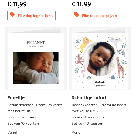
€ 11,99
€ 11,99
offers
offers
Elke dag lage prijzen
Elke dag lage prijzen
Engeltje
Schattige safari
Bedankkaarten | Premium kaart
Bedankkaarten | Premium kaart
met keuze uit 3
met keuze uit 3
papierafwerkingen
papierafwerkingen
Set van 10 kaarten
Set van 10 kaarten
Vanaf
Vanaf