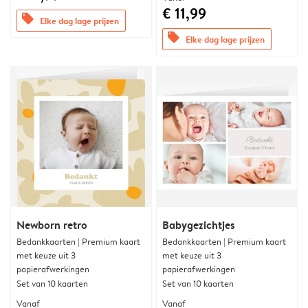
€ 11,99
offers
Elke dag lage prijzen
offers
Elke dag lage prijzen
Newborn retro
Babygezichtjes
Bedankkaarten | Premium kaart
Bedankkaarten | Premium kaart
met keuze uit 3
met keuze uit 3
papierafwerkingen
papierafwerkingen
Set van 10 kaarten
Set van 10 kaarten
Vanaf
Vanaf