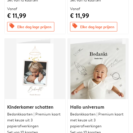
Set van 10 kaarten
Set van 10 kaarten
Vanaf
Vanaf
€ 11,99
€ 11,99
offers
offers
Elke dag lage prijzen
Elke dag lage prijzen
Kinderkamer schatten
Hallo universum
Bedankkaarten | Premium kaart
Bedankkaarten | Premium kaart
met keuze uit 3
met keuze uit 3
papierafwerkingen
papierafwerkingen
Set van 10 kaarten
Set van 10 kaarten