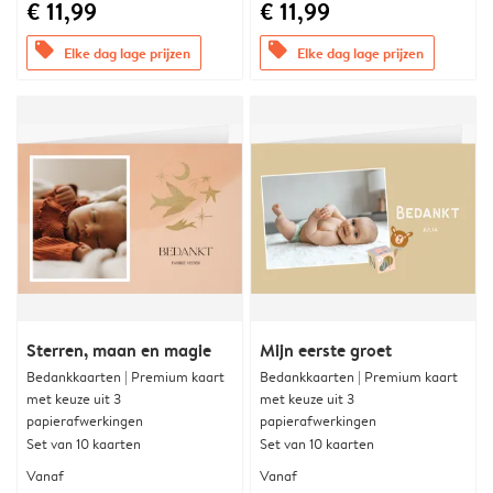
€ 11,99
€ 11,99
offers
offers
Elke dag lage prijzen
Elke dag lage prijzen
Sterren, maan en magie
Mijn eerste groet
Bedankkaarten | Premium kaart
Bedankkaarten | Premium kaart
met keuze uit 3
met keuze uit 3
papierafwerkingen
papierafwerkingen
Set van 10 kaarten
Set van 10 kaarten
Vanaf
Vanaf