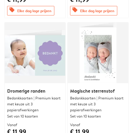
offers
offers
Elke dag lage prijzen
Elke dag lage prijzen
Dromerige randen
Magische sterrenstof
Bedankkaarten | Premium kaart
Bedankkaarten | Premium kaart
met keuze uit 3
met keuze uit 3
papierafwerkingen
papierafwerkingen
Set van 10 kaarten
Set van 10 kaarten
Vanaf
Vanaf
€ 11,99
€ 11,99