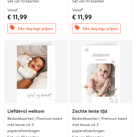
Set van 10 kaarten
Set van 10 kaarten
Vanaf
Vanaf
€ 11,99
€ 11,99
offers
offers
Elke dag lage prijzen
Elke dag lage prijzen
Liefdevol welkom
Zachte lente tijd
Bedankkaarten | Premium kaart
Bedankkaarten | Premium kaart
met keuze uit 3
met keuze uit 3
papierafwerkingen
papierafwerkingen