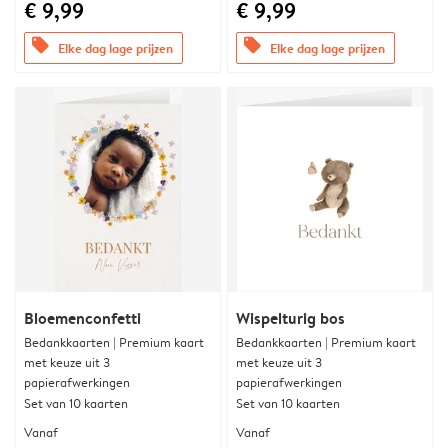
€ 9,99
€ 9,99
offers
offers
Elke dag lage prijzen
Elke dag lage prijzen
Bloemenconfetti
Wispelturig bos
Bedankkaarten | Premium kaart
Bedankkaarten | Premium kaart
met keuze uit 3
met keuze uit 3
papierafwerkingen
papierafwerkingen
Set van 10 kaarten
Set van 10 kaarten
Vanaf
Vanaf