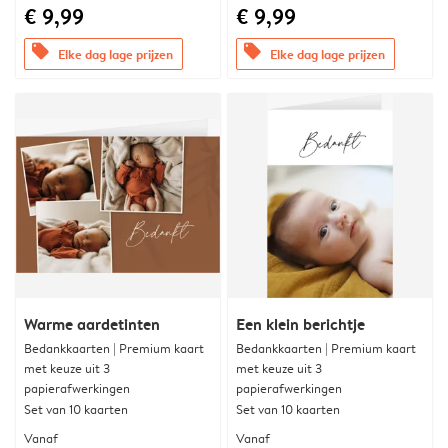
€ 9,99
€ 9,99
offers
offers
Elke dag lage prijzen
Elke dag lage prijzen
Warme aardetinten
Een klein berichtje
Bedankkaarten | Premium kaart
Bedankkaarten | Premium kaart
met keuze uit 3
met keuze uit 3
papierafwerkingen
papierafwerkingen
Set van 10 kaarten
Set van 10 kaarten
Vanaf
Vanaf