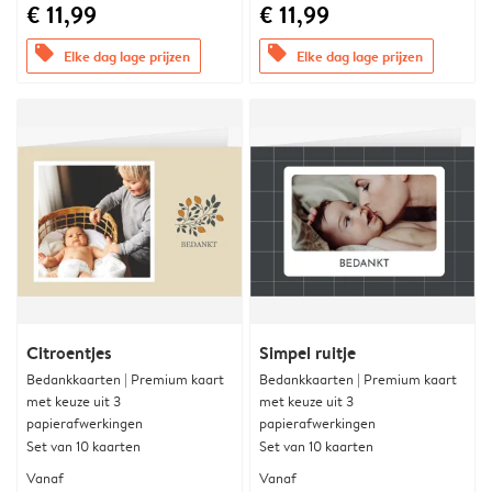
€ 11,99
€ 11,99
offers
offers
Elke dag lage prijzen
Elke dag lage prijzen
Citroentjes
Simpel ruitje
Bedankkaarten | Premium kaart
Bedankkaarten | Premium kaart
met keuze uit 3
met keuze uit 3
papierafwerkingen
papierafwerkingen
Set van 10 kaarten
Set van 10 kaarten
Vanaf
Vanaf