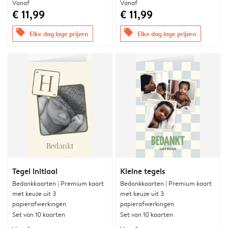
Vanaf
Vanaf
€ 11,99
€ 11,99
offers
offers
Elke dag lage prijzen
Elke dag lage prijzen
Tegel initiaal
Kleine tegels
Bedankkaarten | Premium kaart
Bedankkaarten | Premium kaart
met keuze uit 3
met keuze uit 3
papierafwerkingen
papierafwerkingen
Set van 10 kaarten
Set van 10 kaarten