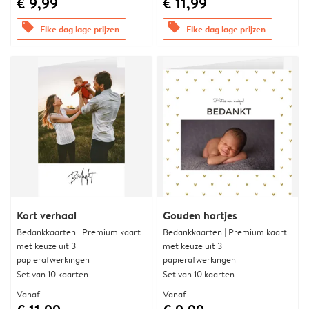
€ 9,99
€ 11,99
offers
offers
Elke dag lage prijzen
Elke dag lage prijzen
Kort verhaal
Gouden hartjes
Bedankkaarten | Premium kaart
Bedankkaarten | Premium kaart
met keuze uit 3
met keuze uit 3
papierafwerkingen
papierafwerkingen
Set van 10 kaarten
Set van 10 kaarten
Vanaf
Vanaf