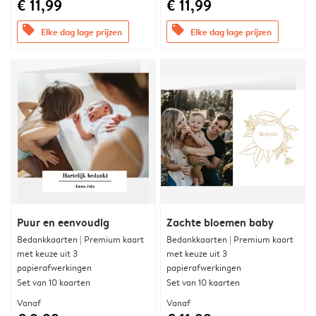
€ 11,99
€ 11,99
offers
offers
Elke dag lage prijzen
Elke dag lage prijzen
Puur en eenvoudig
Zachte bloemen baby
Bedankkaarten | Premium kaart
Bedankkaarten | Premium kaart
met keuze uit 3
met keuze uit 3
papierafwerkingen
papierafwerkingen
Set van 10 kaarten
Set van 10 kaarten
Vanaf
Vanaf