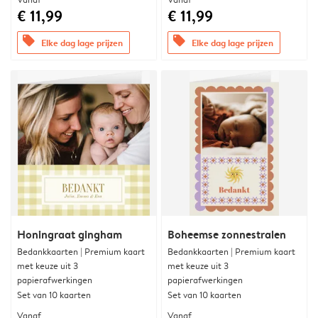
€ 11,99
€ 11,99
offers
offers
Elke dag lage prijzen
Elke dag lage prijzen
Honingraat gingham
Boheemse zonnestralen
Bedankkaarten | Premium kaart
Bedankkaarten | Premium kaart
met keuze uit 3
met keuze uit 3
papierafwerkingen
papierafwerkingen
Set van 10 kaarten
Set van 10 kaarten
Vanaf
Vanaf