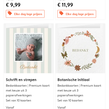
€ 9,99
€ 11,99
offers
offers
Elke dag lage prijzen
Elke dag lage prijzen
Schrift en strepen
Botanische initiaal
Bedankkaarten | Premium kaart
Bedankkaarten | Premium kaart
met keuze uit 3
met keuze uit 3
papierafwerkingen
papierafwerkingen
Set van 10 kaarten
Set van 10 kaarten
Vanaf
Vanaf