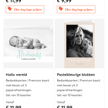
€ 11,99
€ 9,99
offers
offers
Elke dag lage prijzen
Elke dag lage prijzen
Hallo wereld
Pastelkleurige blokken
Bedankkaarten | Premium kaart
Bedankkaarten | Premium kaart
met keuze uit 3
met keuze uit 3
papierafwerkingen
papierafwerkingen
Set van 10 kaarten
Set van 10 kaarten
Vanaf
Vanaf
€ 11,99
€ 11,99