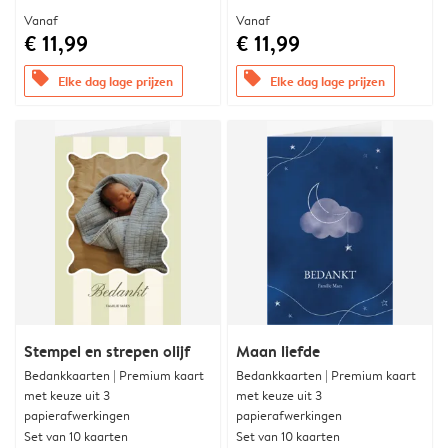
Vanaf
Vanaf
€ 11,99
€ 11,99
offers
offers
Elke dag lage prijzen
Elke dag lage prijzen
Stempel en strepen olijf
Maan liefde
Bedankkaarten | Premium kaart
Bedankkaarten | Premium kaart
met keuze uit 3
met keuze uit 3
papierafwerkingen
papierafwerkingen
Set van 10 kaarten
Set van 10 kaarten