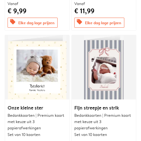
Vanaf
Vanaf
€ 9,99
€ 11,99
offers
offers
Elke dag lage prijzen
Elke dag lage prijzen
Onze kleine ster
Fijn streepje en strik
Bedankkaarten | Premium kaart
Bedankkaarten | Premium kaart
met keuze uit 3
met keuze uit 3
papierafwerkingen
papierafwerkingen
Set van 10 kaarten
Set van 10 kaarten