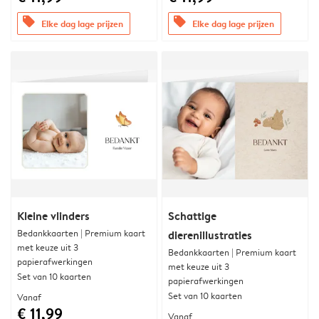
offers
offers
Elke dag lage prijzen
Elke dag lage prijzen
Kleine vlinders
Schattige
Bedankkaarten | Premium kaart
dierenillustraties
met keuze uit 3
Bedankkaarten | Premium kaart
papierafwerkingen
met keuze uit 3
Set van 10 kaarten
papierafwerkingen
Set van 10 kaarten
Vanaf
€ 11,99
Vanaf