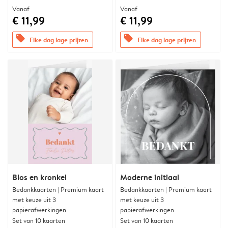
Vanaf
Vanaf
€ 11,99
€ 11,99
offers
offers
Elke dag lage prijzen
Elke dag lage prijzen
Blos en kronkel
Moderne initiaal
Bedankkaarten | Premium kaart
Bedankkaarten | Premium kaart
met keuze uit 3
met keuze uit 3
papierafwerkingen
papierafwerkingen
Set van 10 kaarten
Set van 10 kaarten