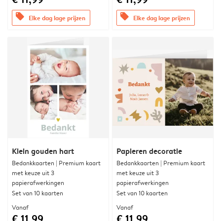
offers
offers
Elke dag lage prijzen
Elke dag lage prijzen
Klein gouden hart
Papieren decoratie
Bedankkaarten | Premium kaart
Bedankkaarten | Premium kaart
met keuze uit 3
met keuze uit 3
papierafwerkingen
papierafwerkingen
Set van 10 kaarten
Set van 10 kaarten
Vanaf
Vanaf
€ 11,99
€ 11,99