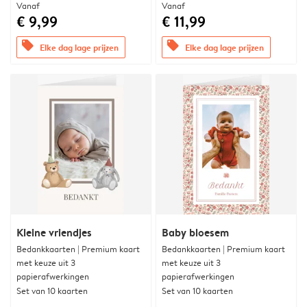
Vanaf
Vanaf
€ 9,99
€ 11,99
offers
offers
Elke dag lage prijzen
Elke dag lage prijzen
Kleine vriendjes
Baby bloesem
Bedankkaarten | Premium kaart
Bedankkaarten | Premium kaart
met keuze uit 3
met keuze uit 3
papierafwerkingen
papierafwerkingen
Set van 10 kaarten
Set van 10 kaarten