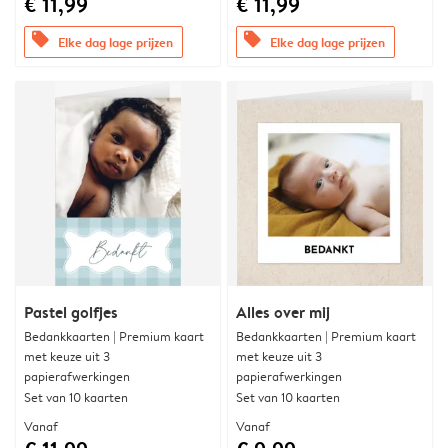
€ 11,99
€ 11,99
offers
offers
Elke dag lage prijzen
Elke dag lage prijzen
Pastel golfjes
Alles over mij
Bedankkaarten | Premium kaart
Bedankkaarten | Premium kaart
met keuze uit 3
met keuze uit 3
papierafwerkingen
papierafwerkingen
Set van 10 kaarten
Set van 10 kaarten
Vanaf
Vanaf