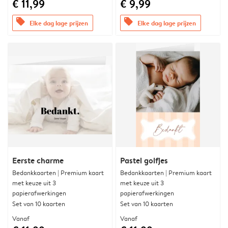
€ 11,99
€ 9,99
offers
offers
Elke dag lage prijzen
Elke dag lage prijzen
Eerste charme
Pastel golfjes
Bedankkaarten | Premium kaart
Bedankkaarten | Premium kaart
met keuze uit 3
met keuze uit 3
papierafwerkingen
papierafwerkingen
Set van 10 kaarten
Set van 10 kaarten
Vanaf
Vanaf