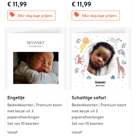
€ 11,99
€ 11,99
offers
offers
Elke dag lage prijzen
Elke dag lage prijzen
Engeltje
Schattige safari
Bedankkaarten | Premium kaart
Bedankkaarten | Premium kaart
met keuze uit 3
met keuze uit 3
papierafwerkingen
papierafwerkingen
Set van 10 kaarten
Set van 10 kaarten
Vanaf
Vanaf