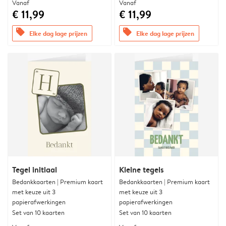
Vanaf
Vanaf
€ 11,99
€ 11,99
offers
offers
Elke dag lage prijzen
Elke dag lage prijzen
Tegel initiaal
Kleine tegels
Bedankkaarten | Premium kaart
Bedankkaarten | Premium kaart
met keuze uit 3
met keuze uit 3
papierafwerkingen
papierafwerkingen
Set van 10 kaarten
Set van 10 kaarten