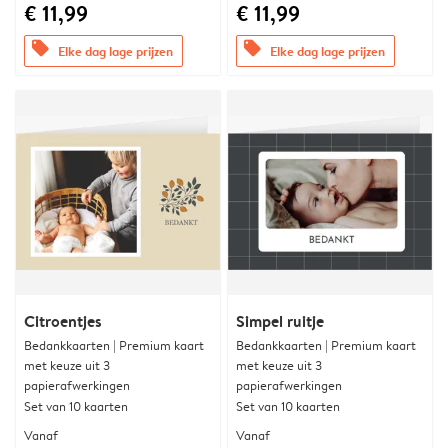
€ 11,99
€ 11,99
offers
offers
Elke dag lage prijzen
Elke dag lage prijzen
Citroentjes
Simpel ruitje
Bedankkaarten | Premium kaart
Bedankkaarten | Premium kaart
met keuze uit 3
met keuze uit 3
papierafwerkingen
papierafwerkingen
Set van 10 kaarten
Set van 10 kaarten
Vanaf
Vanaf