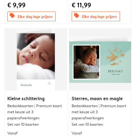
€ 9,99
€ 11,99
offers
offers
Elke dag lage prijzen
Elke dag lage prijzen
Kleine schittering
Sterren, maan en magie
Bedankkaarten | Premium kaart
Bedankkaarten | Premium kaart
met keuze uit 3
met keuze uit 3
papierafwerkingen
papierafwerkingen
Set van 10 kaarten
Set van 10 kaarten
Vanaf
Vanaf