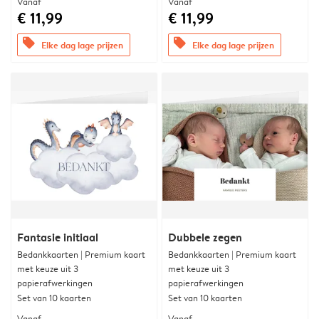
Vanaf
Vanaf
€ 11,99
€ 11,99
offers
offers
Elke dag lage prijzen
Elke dag lage prijzen
Fantasie initiaal
Dubbele zegen
Bedankkaarten | Premium kaart
Bedankkaarten | Premium kaart
met keuze uit 3
met keuze uit 3
papierafwerkingen
papierafwerkingen
Set van 10 kaarten
Set van 10 kaarten
Vanaf
Vanaf