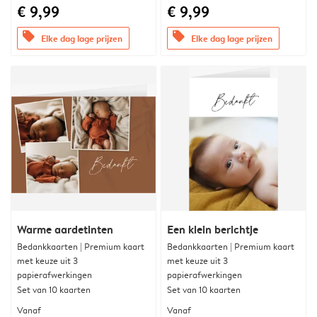
€ 9,99
€ 9,99
offers
offers
Elke dag lage prijzen
Elke dag lage prijzen
Warme aardetinten
Een klein berichtje
Bedankkaarten | Premium kaart
Bedankkaarten | Premium kaart
met keuze uit 3
met keuze uit 3
papierafwerkingen
papierafwerkingen
Set van 10 kaarten
Set van 10 kaarten
Vanaf
Vanaf