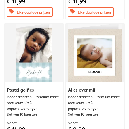
€ 11,99
€ 11,99
offers
offers
Elke dag lage prijzen
Elke dag lage prijzen
Pastel golfjes
Alles over mij
Bedankkaarten | Premium kaart
Bedankkaarten | Premium kaart
met keuze uit 3
met keuze uit 3
papierafwerkingen
papierafwerkingen
Set van 10 kaarten
Set van 10 kaarten
Vanaf
Vanaf