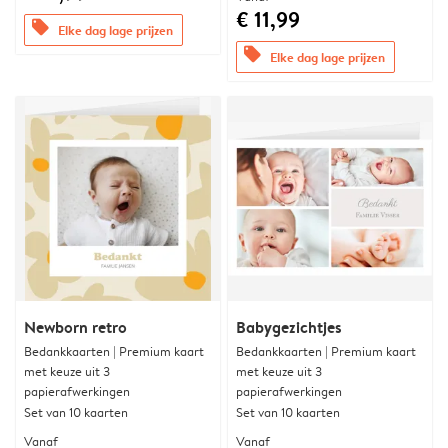
€ 11,99
offers
Elke dag lage prijzen
offers
Elke dag lage prijzen
Newborn retro
Babygezichtjes
Bedankkaarten | Premium kaart
Bedankkaarten | Premium kaart
met keuze uit 3
met keuze uit 3
papierafwerkingen
papierafwerkingen
Set van 10 kaarten
Set van 10 kaarten
Vanaf
Vanaf