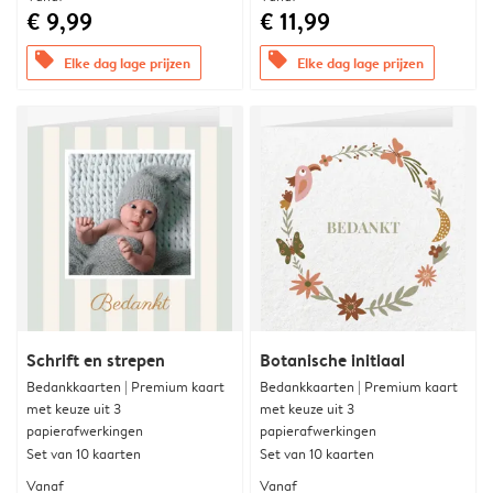
€ 9,99
€ 11,99
offers
offers
Elke dag lage prijzen
Elke dag lage prijzen
Schrift en strepen
Botanische initiaal
Bedankkaarten | Premium kaart
Bedankkaarten | Premium kaart
met keuze uit 3
met keuze uit 3
papierafwerkingen
papierafwerkingen
Set van 10 kaarten
Set van 10 kaarten
Vanaf
Vanaf