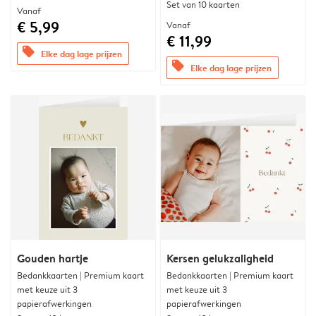
Set van 10 kaarten
Vanaf
€ 5,99
Vanaf
€ 11,99
offers
Elke dag lage prijzen
offers
Elke dag lage prijzen
Gouden hartje
Kersen gelukzaligheid
Bedankkaarten | Premium kaart
Bedankkaarten | Premium kaart
met keuze uit 3
met keuze uit 3
papierafwerkingen
papierafwerkingen