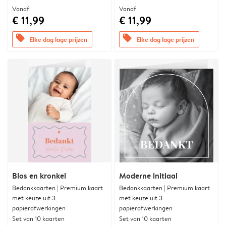
Vanaf
Vanaf
€ 11,99
€ 11,99
offers
offers
Elke dag lage prijzen
Elke dag lage prijzen
Blos en kronkel
Moderne initiaal
Bedankkaarten | Premium kaart
Bedankkaarten | Premium kaart
met keuze uit 3
met keuze uit 3
papierafwerkingen
papierafwerkingen
Set van 10 kaarten
Set van 10 kaarten