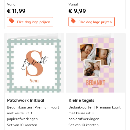
Vanaf
Vanaf
€ 11,99
€ 9,99
offers
offers
Elke dag lage prijzen
Elke dag lage prijzen
Patchwork initiaal
Kleine tegels
Bedankkaarten | Premium kaart
Bedankkaarten | Premium kaart
met keuze uit 3
met keuze uit 3
papierafwerkingen
papierafwerkingen
Set van 10 kaarten
Set van 10 kaarten