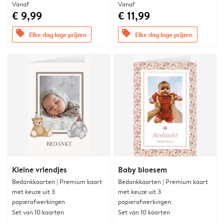
Vanaf
Vanaf
€ 9,99
€ 11,99
offers
offers
Elke dag lage prijzen
Elke dag lage prijzen
Kleine vriendjes
Baby bloesem
Bedankkaarten | Premium kaart
Bedankkaarten | Premium kaart
met keuze uit 3
met keuze uit 3
papierafwerkingen
papierafwerkingen
Set van 10 kaarten
Set van 10 kaarten