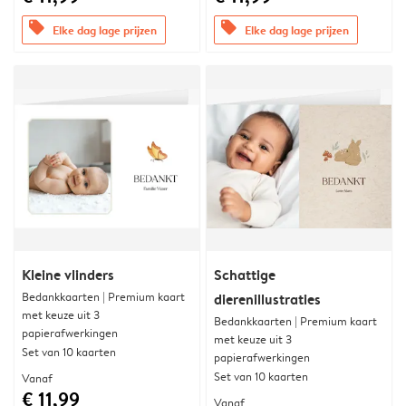
offers
offers
Elke dag lage prijzen
Elke dag lage prijzen
Kleine vlinders
Schattige
Bedankkaarten | Premium kaart
dierenillustraties
met keuze uit 3
Bedankkaarten | Premium kaart
papierafwerkingen
met keuze uit 3
Set van 10 kaarten
papierafwerkingen
Set van 10 kaarten
Vanaf
€ 11,99
Vanaf