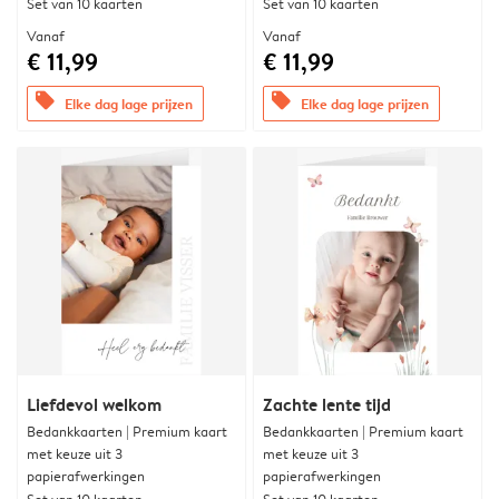
Set van 10 kaarten
Set van 10 kaarten
Vanaf
Vanaf
€ 11,99
€ 11,99
offers
offers
Elke dag lage prijzen
Elke dag lage prijzen
Liefdevol welkom
Zachte lente tijd
Bedankkaarten | Premium kaart
Bedankkaarten | Premium kaart
met keuze uit 3
met keuze uit 3
papierafwerkingen
papierafwerkingen