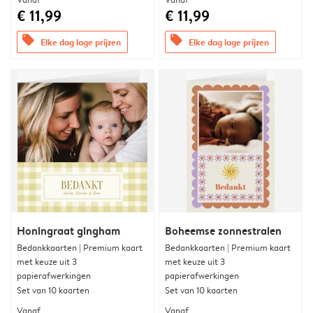
€ 11,99
€ 11,99
offers
offers
Elke dag lage prijzen
Elke dag lage prijzen
Honingraat gingham
Boheemse zonnestralen
Bedankkaarten | Premium kaart
Bedankkaarten | Premium kaart
met keuze uit 3
met keuze uit 3
papierafwerkingen
papierafwerkingen
Set van 10 kaarten
Set van 10 kaarten
Vanaf
Vanaf