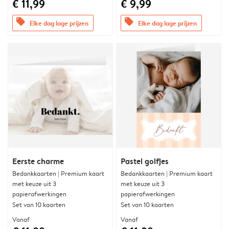
€ 11,99
€ 9,99
offers
offers
Elke dag lage prijzen
Elke dag lage prijzen
Eerste charme
Pastel golfjes
Bedankkaarten | Premium kaart
Bedankkaarten | Premium kaart
met keuze uit 3
met keuze uit 3
papierafwerkingen
papierafwerkingen
Set van 10 kaarten
Set van 10 kaarten
Vanaf
Vanaf