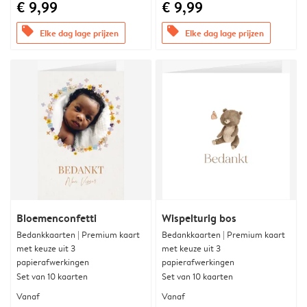
€ 9,99
€ 9,99
offers
offers
Elke dag lage prijzen
Elke dag lage prijzen
Bloemenconfetti
Wispelturig bos
Bedankkaarten | Premium kaart
Bedankkaarten | Premium kaart
met keuze uit 3
met keuze uit 3
papierafwerkingen
papierafwerkingen
Set van 10 kaarten
Set van 10 kaarten
Vanaf
Vanaf