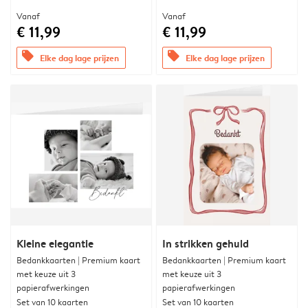
Vanaf
Vanaf
€ 11,99
€ 11,99
offers
offers
Elke dag lage prijzen
Elke dag lage prijzen
Kleine elegantie
In strikken gehuld
Bedankkaarten | Premium kaart
Bedankkaarten | Premium kaart
met keuze uit 3
met keuze uit 3
papierafwerkingen
papierafwerkingen
Set van 10 kaarten
Set van 10 kaarten