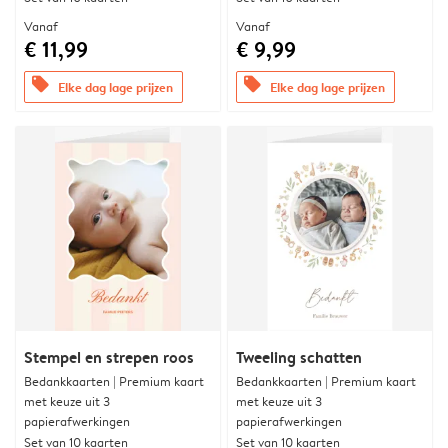
Vanaf
Vanaf
€ 11,99
€ 9,99
offers
offers
Elke dag lage prijzen
Elke dag lage prijzen
Stempel en strepen roos
Tweeling schatten
Bedankkaarten | Premium kaart
Bedankkaarten | Premium kaart
met keuze uit 3
met keuze uit 3
papierafwerkingen
papierafwerkingen
Set van 10 kaarten
Set van 10 kaarten