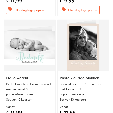
€ 11,99
€ 9,99
offers
offers
Elke dag lage prijzen
Elke dag lage prijzen
Hallo wereld
Pastelkleurige blokken
Bedankkaarten | Premium kaart
Bedankkaarten | Premium kaart
met keuze uit 3
met keuze uit 3
papierafwerkingen
papierafwerkingen
Set van 10 kaarten
Set van 10 kaarten
Vanaf
Vanaf
€ 11,99
€ 11,99