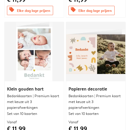
offers
offers
Elke dag lage prijzen
Elke dag lage prijzen
Klein gouden hart
Papieren decoratie
Bedankkaarten | Premium kaart
Bedankkaarten | Premium kaart
met keuze uit 3
met keuze uit 3
papierafwerkingen
papierafwerkingen
Set van 10 kaarten
Set van 10 kaarten
Vanaf
Vanaf
€ 11,99
€ 11,99