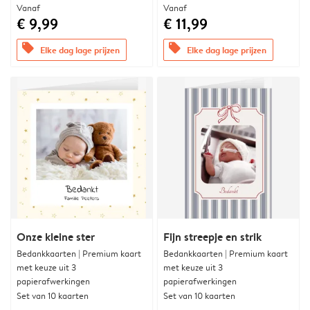
Vanaf
Vanaf
€ 9,99
€ 11,99
offers
offers
Elke dag lage prijzen
Elke dag lage prijzen
Onze kleine ster
Fijn streepje en strik
Bedankkaarten | Premium kaart
Bedankkaarten | Premium kaart
met keuze uit 3
met keuze uit 3
papierafwerkingen
papierafwerkingen
Set van 10 kaarten
Set van 10 kaarten