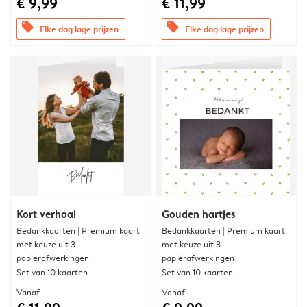
€ 9,99
€ 11,99
offers
offers
Elke dag lage prijzen
Elke dag lage prijzen
Kort verhaal
Gouden hartjes
Bedankkaarten | Premium kaart
Bedankkaarten | Premium kaart
met keuze uit 3
met keuze uit 3
papierafwerkingen
papierafwerkingen
Set van 10 kaarten
Set van 10 kaarten
Vanaf
Vanaf