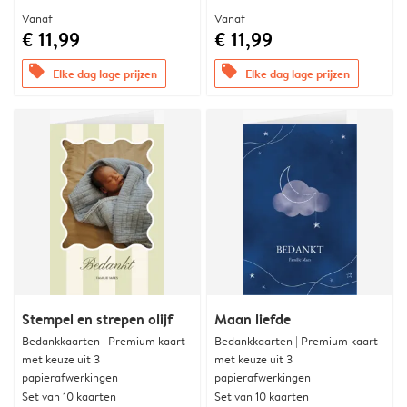
Vanaf
Vanaf
€ 11,99
€ 11,99
offers
offers
Elke dag lage prijzen
Elke dag lage prijzen
Stempel en strepen olijf
Maan liefde
Bedankkaarten | Premium kaart
Bedankkaarten | Premium kaart
met keuze uit 3
met keuze uit 3
papierafwerkingen
papierafwerkingen
Set van 10 kaarten
Set van 10 kaarten