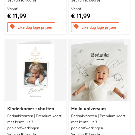
Set van 10 kaarten
Set van 10 kaarten
Vanaf
Vanaf
€ 11,99
€ 11,99
offers
offers
Elke dag lage prijzen
Elke dag lage prijzen
Kinderkamer schatten
Hallo universum
Bedankkaarten | Premium kaart
Bedankkaarten | Premium kaart
met keuze uit 3
met keuze uit 3
papierafwerkingen
papierafwerkingen
Set van 10 kaarten
Set van 10 kaarten