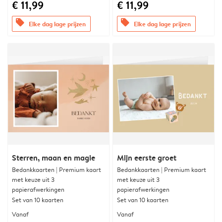
€ 11,99
€ 11,99
offers
offers
Elke dag lage prijzen
Elke dag lage prijzen
Sterren, maan en magie
Mijn eerste groet
Bedankkaarten | Premium kaart
Bedankkaarten | Premium kaart
met keuze uit 3
met keuze uit 3
papierafwerkingen
papierafwerkingen
Set van 10 kaarten
Set van 10 kaarten
Vanaf
Vanaf