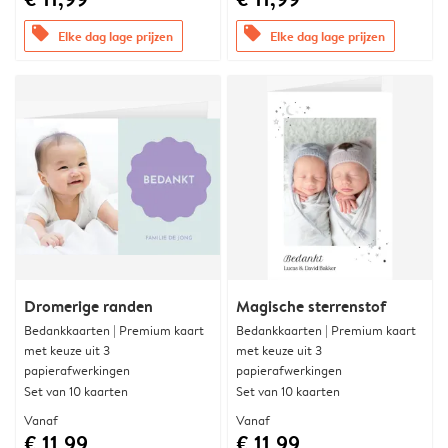
offers
offers
Elke dag lage prijzen
Elke dag lage prijzen
Dromerige randen
Magische sterrenstof
Bedankkaarten | Premium kaart
Bedankkaarten | Premium kaart
met keuze uit 3
met keuze uit 3
papierafwerkingen
papierafwerkingen
Set van 10 kaarten
Set van 10 kaarten
Vanaf
Vanaf
€ 11,99
€ 11,99