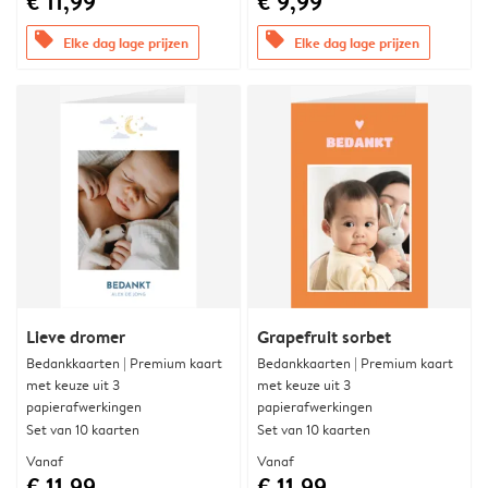
€ 11,99
€ 9,99
offers
offers
Elke dag lage prijzen
Elke dag lage prijzen
Lieve dromer
Grapefruit sorbet
Bedankkaarten | Premium kaart
Bedankkaarten | Premium kaart
met keuze uit 3
met keuze uit 3
papierafwerkingen
papierafwerkingen
Set van 10 kaarten
Set van 10 kaarten
Vanaf
Vanaf
€ 11,99
€ 11,99