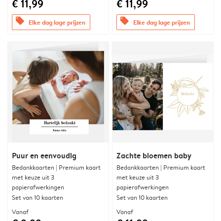
€ 11,99
€ 11,99
offers
offers
Elke dag lage prijzen
Elke dag lage prijzen
Puur en eenvoudig
Zachte bloemen baby
Bedankkaarten | Premium kaart
Bedankkaarten | Premium kaart
met keuze uit 3
met keuze uit 3
papierafwerkingen
papierafwerkingen
Set van 10 kaarten
Set van 10 kaarten
Vanaf
Vanaf