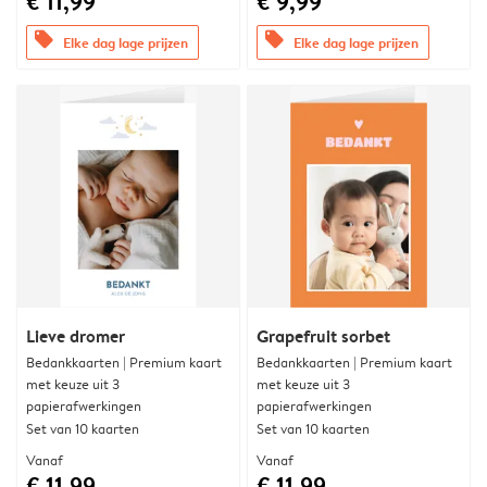
€ 11,99
€ 9,99
offers
offers
Elke dag lage prijzen
Elke dag lage prijzen
Lieve dromer
Grapefruit sorbet
Bedankkaarten | Premium kaart
Bedankkaarten | Premium kaart
met keuze uit 3
met keuze uit 3
papierafwerkingen
papierafwerkingen
Set van 10 kaarten
Set van 10 kaarten
Vanaf
Vanaf
€ 11,99
€ 11,99