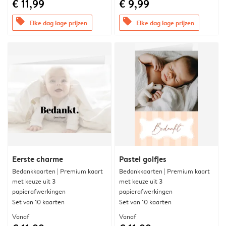
€ 11,99
€ 9,99
offers
offers
Elke dag lage prijzen
Elke dag lage prijzen
Eerste charme
Pastel golfjes
Bedankkaarten | Premium kaart
Bedankkaarten | Premium kaart
met keuze uit 3
met keuze uit 3
papierafwerkingen
papierafwerkingen
Set van 10 kaarten
Set van 10 kaarten
Vanaf
Vanaf