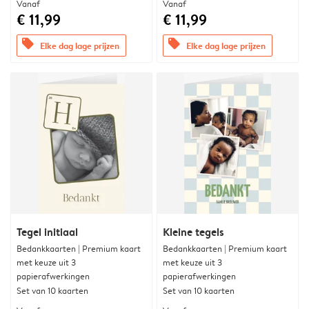
Vanaf
Vanaf
€ 11,99
€ 11,99
offers
offers
Elke dag lage prijzen
Elke dag lage prijzen
Tegel initiaal
Kleine tegels
Bedankkaarten | Premium kaart
Bedankkaarten | Premium kaart
met keuze uit 3
met keuze uit 3
papierafwerkingen
papierafwerkingen
Set van 10 kaarten
Set van 10 kaarten