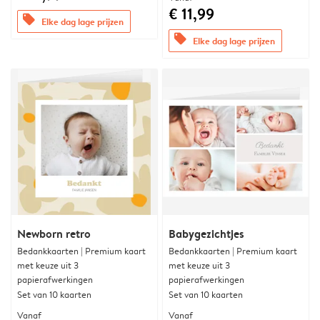
€ 11,99
offers
Elke dag lage prijzen
offers
Elke dag lage prijzen
Newborn retro
Babygezichtjes
Bedankkaarten | Premium kaart
Bedankkaarten | Premium kaart
met keuze uit 3
met keuze uit 3
papierafwerkingen
papierafwerkingen
Set van 10 kaarten
Set van 10 kaarten
Vanaf
Vanaf