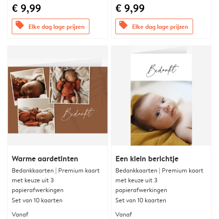
€ 9,99
€ 9,99
offers
offers
Elke dag lage prijzen
Elke dag lage prijzen
Warme aardetinten
Een klein berichtje
Bedankkaarten | Premium kaart
Bedankkaarten | Premium kaart
met keuze uit 3
met keuze uit 3
papierafwerkingen
papierafwerkingen
Set van 10 kaarten
Set van 10 kaarten
Vanaf
Vanaf