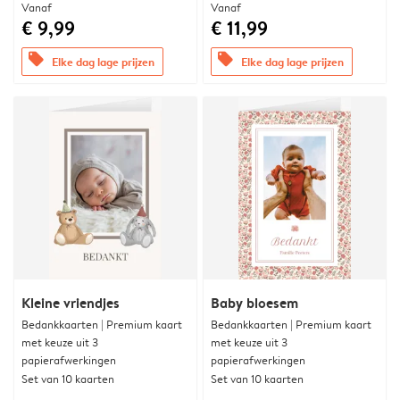
Vanaf
Vanaf
€ 9,99
€ 11,99
offers
offers
Elke dag lage prijzen
Elke dag lage prijzen
Kleine vriendjes
Baby bloesem
Bedankkaarten | Premium kaart
Bedankkaarten | Premium kaart
met keuze uit 3
met keuze uit 3
papierafwerkingen
papierafwerkingen
Set van 10 kaarten
Set van 10 kaarten