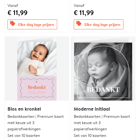
Vanaf
Vanaf
€ 11,99
€ 11,99
offers
offers
Elke dag lage prijzen
Elke dag lage prijzen
Blos en kronkel
Moderne initiaal
Bedankkaarten | Premium kaart
Bedankkaarten | Premium kaart
met keuze uit 3
met keuze uit 3
papierafwerkingen
papierafwerkingen
Set van 10 kaarten
Set van 10 kaarten