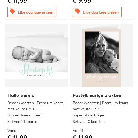
€ 11,99
€ 9,99
offers
offers
Elke dag lage prijzen
Elke dag lage prijzen
Hallo wereld
Pastelkleurige blokken
Bedankkaarten | Premium kaart
Bedankkaarten | Premium kaart
met keuze uit 3
met keuze uit 3
papierafwerkingen
papierafwerkingen
Set van 10 kaarten
Set van 10 kaarten
Vanaf
Vanaf
€ 11,99
€ 11,99