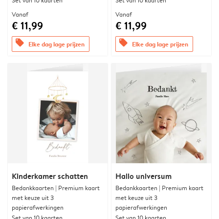
Set van 10 kaarten
Set van 10 kaarten
Vanaf
Vanaf
€ 11,99
€ 11,99
offers
offers
Elke dag lage prijzen
Elke dag lage prijzen
Kinderkamer schatten
Hallo universum
Bedankkaarten | Premium kaart
Bedankkaarten | Premium kaart
met keuze uit 3
met keuze uit 3
papierafwerkingen
papierafwerkingen
Set van 10 kaarten
Set van 10 kaarten