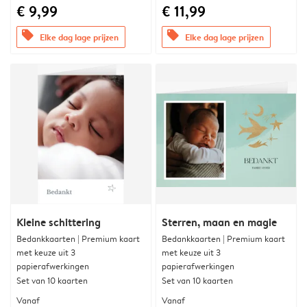
€ 9,99
€ 11,99
offers
offers
Elke dag lage prijzen
Elke dag lage prijzen
Kleine schittering
Sterren, maan en magie
Bedankkaarten | Premium kaart
Bedankkaarten | Premium kaart
met keuze uit 3
met keuze uit 3
papierafwerkingen
papierafwerkingen
Set van 10 kaarten
Set van 10 kaarten
Vanaf
Vanaf