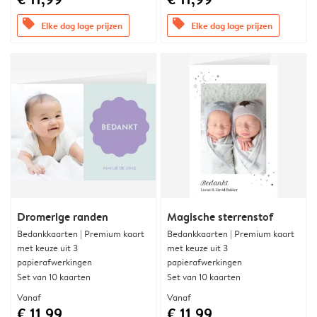
offers
offers
Elke dag lage prijzen
Elke dag lage prijzen
Dromerige randen
Magische sterrenstof
Bedankkaarten | Premium kaart
Bedankkaarten | Premium kaart
met keuze uit 3
met keuze uit 3
papierafwerkingen
papierafwerkingen
Set van 10 kaarten
Set van 10 kaarten
Vanaf
Vanaf
€ 11,99
€ 11,99