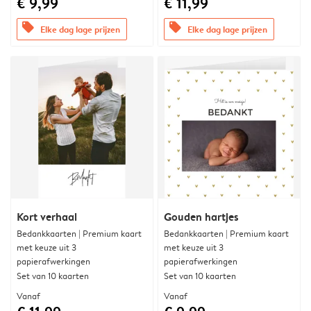
€ 9,99
€ 11,99
offers
offers
Elke dag lage prijzen
Elke dag lage prijzen
Kort verhaal
Gouden hartjes
Bedankkaarten | Premium kaart
Bedankkaarten | Premium kaart
met keuze uit 3
met keuze uit 3
papierafwerkingen
papierafwerkingen
Set van 10 kaarten
Set van 10 kaarten
Vanaf
Vanaf