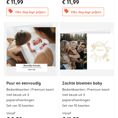
€ 11,99
€ 11,99
offers
offers
Elke dag lage prijzen
Elke dag lage prijzen
Puur en eenvoudig
Zachte bloemen baby
Bedankkaarten | Premium kaart
Bedankkaarten | Premium kaart
met keuze uit 3
met keuze uit 3
papierafwerkingen
papierafwerkingen
Set van 10 kaarten
Set van 10 kaarten
Vanaf
Vanaf