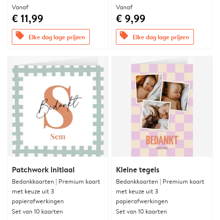
Vanaf
Vanaf
€ 11,99
€ 9,99
offers
offers
Elke dag lage prijzen
Elke dag lage prijzen
Patchwork initiaal
Kleine tegels
Bedankkaarten | Premium kaart
Bedankkaarten | Premium kaart
met keuze uit 3
met keuze uit 3
papierafwerkingen
papierafwerkingen
Set van 10 kaarten
Set van 10 kaarten