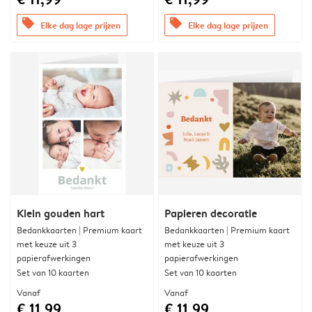
offers
offers
Elke dag lage prijzen
Elke dag lage prijzen
Klein gouden hart
Papieren decoratie
Bedankkaarten | Premium kaart
Bedankkaarten | Premium kaart
met keuze uit 3
met keuze uit 3
papierafwerkingen
papierafwerkingen
Set van 10 kaarten
Set van 10 kaarten
Vanaf
Vanaf
€ 11,99
€ 11,99