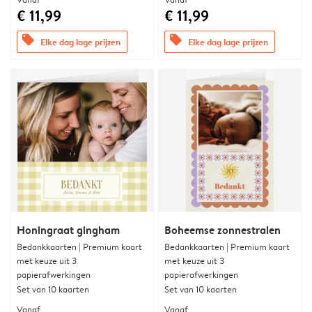
€ 11,99
€ 11,99
offers
offers
Elke dag lage prijzen
Elke dag lage prijzen
Honingraat gingham
Boheemse zonnestralen
Bedankkaarten | Premium kaart
Bedankkaarten | Premium kaart
met keuze uit 3
met keuze uit 3
papierafwerkingen
papierafwerkingen
Set van 10 kaarten
Set van 10 kaarten
Vanaf
Vanaf