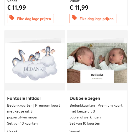
Vanaf
Vanaf
€ 11,99
€ 11,99
offers
offers
Elke dag lage prijzen
Elke dag lage prijzen
Fantasie initiaal
Dubbele zegen
Bedankkaarten | Premium kaart
Bedankkaarten | Premium kaart
met keuze uit 3
met keuze uit 3
papierafwerkingen
papierafwerkingen
Set van 10 kaarten
Set van 10 kaarten
Vanaf
Vanaf