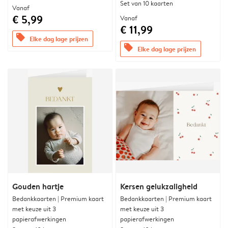
Set van 10 kaarten
Vanaf
€ 5,99
Vanaf
€ 11,99
offers
Elke dag lage prijzen
offers
Elke dag lage prijzen
Gouden hartje
Kersen gelukzaligheid
Bedankkaarten | Premium kaart
Bedankkaarten | Premium kaart
met keuze uit 3
met keuze uit 3
papierafwerkingen
papierafwerkingen