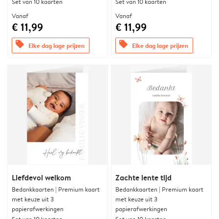
Set van 10 kaarten
Set van 10 kaarten
Vanaf
Vanaf
€ 11,99
€ 11,99
offers
offers
Elke dag lage prijzen
Elke dag lage prijzen
Liefdevol welkom
Zachte lente tijd
Bedankkaarten | Premium kaart
Bedankkaarten | Premium kaart
met keuze uit 3
met keuze uit 3
papierafwerkingen
papierafwerkingen