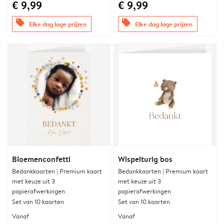
€ 9,99
€ 9,99
offers
offers
Elke dag lage prijzen
Elke dag lage prijzen
Bloemenconfetti
Wispelturig bos
Bedankkaarten | Premium kaart
Bedankkaarten | Premium kaart
met keuze uit 3
met keuze uit 3
papierafwerkingen
papierafwerkingen
Set van 10 kaarten
Set van 10 kaarten
Vanaf
Vanaf