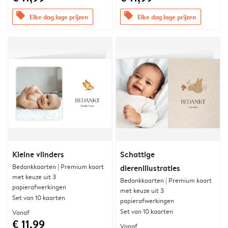
offers
offers
Elke dag lage prijzen
Elke dag lage prijzen
Kleine vlinders
Schattige
Bedankkaarten | Premium kaart
dierenillustraties
met keuze uit 3
Bedankkaarten | Premium kaart
papierafwerkingen
met keuze uit 3
Set van 10 kaarten
papierafwerkingen
Set van 10 kaarten
Vanaf
€ 11,99
Vanaf