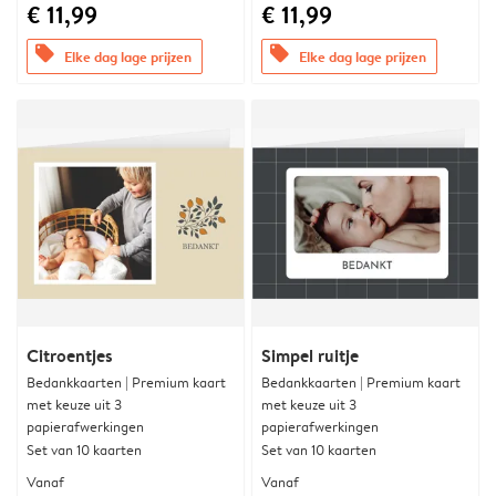
€ 11,99
€ 11,99
offers
offers
Elke dag lage prijzen
Elke dag lage prijzen
Citroentjes
Simpel ruitje
Bedankkaarten | Premium kaart
Bedankkaarten | Premium kaart
met keuze uit 3
met keuze uit 3
papierafwerkingen
papierafwerkingen
Set van 10 kaarten
Set van 10 kaarten
Vanaf
Vanaf