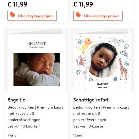
€ 11,99
€ 11,99
offers
offers
Elke dag lage prijzen
Elke dag lage prijzen
Engeltje
Schattige safari
Bedankkaarten | Premium kaart
Bedankkaarten | Premium kaart
met keuze uit 3
met keuze uit 3
papierafwerkingen
papierafwerkingen
Set van 10 kaarten
Set van 10 kaarten
Vanaf
Vanaf