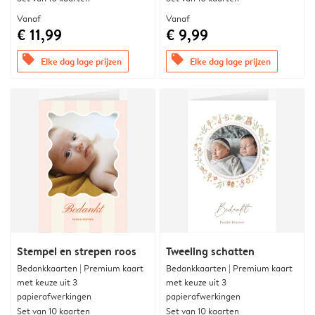
Vanaf
Vanaf
€ 11,99
€ 9,99
offers
offers
Elke dag lage prijzen
Elke dag lage prijzen
Stempel en strepen roos
Tweeling schatten
Bedankkaarten | Premium kaart
Bedankkaarten | Premium kaart
met keuze uit 3
met keuze uit 3
papierafwerkingen
papierafwerkingen
Set van 10 kaarten
Set van 10 kaarten