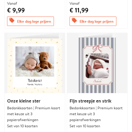
Vanaf
Vanaf
€ 9,99
€ 11,99
offers
offers
Elke dag lage prijzen
Elke dag lage prijzen
Onze kleine ster
Fijn streepje en strik
Bedankkaarten | Premium kaart
Bedankkaarten | Premium kaart
met keuze uit 3
met keuze uit 3
papierafwerkingen
papierafwerkingen
Set van 10 kaarten
Set van 10 kaarten