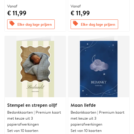
Vanaf
Vanaf
€ 11,99
€ 11,99
offers
offers
Elke dag lage prijzen
Elke dag lage prijzen
Stempel en strepen olijf
Maan liefde
Bedankkaarten | Premium kaart
Bedankkaarten | Premium kaart
met keuze uit 3
met keuze uit 3
papierafwerkingen
papierafwerkingen
Set van 10 kaarten
Set van 10 kaarten