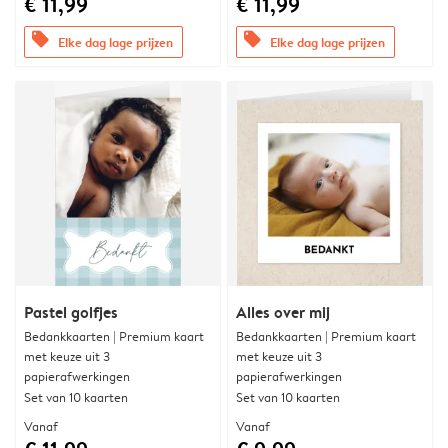
€ 11,99
€ 11,99
offers
offers
Elke dag lage prijzen
Elke dag lage prijzen
Pastel golfjes
Alles over mij
Bedankkaarten | Premium kaart
Bedankkaarten | Premium kaart
met keuze uit 3
met keuze uit 3
papierafwerkingen
papierafwerkingen
Set van 10 kaarten
Set van 10 kaarten
Vanaf
Vanaf