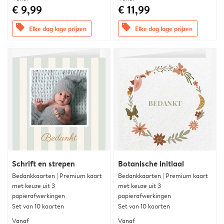
€ 9,99
€ 11,99
offers
offers
Elke dag lage prijzen
Elke dag lage prijzen
Schrift en strepen
Botanische initiaal
Bedankkaarten | Premium kaart
Bedankkaarten | Premium kaart
met keuze uit 3
met keuze uit 3
papierafwerkingen
papierafwerkingen
Set van 10 kaarten
Set van 10 kaarten
Vanaf
Vanaf