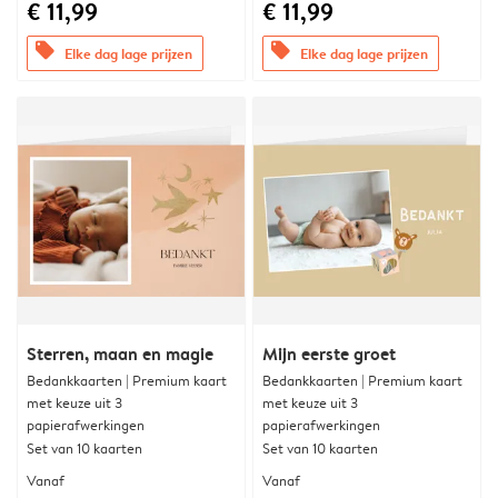
€ 11,99
€ 11,99
offers
offers
Elke dag lage prijzen
Elke dag lage prijzen
Sterren, maan en magie
Mijn eerste groet
Bedankkaarten | Premium kaart
Bedankkaarten | Premium kaart
met keuze uit 3
met keuze uit 3
papierafwerkingen
papierafwerkingen
Set van 10 kaarten
Set van 10 kaarten
Vanaf
Vanaf