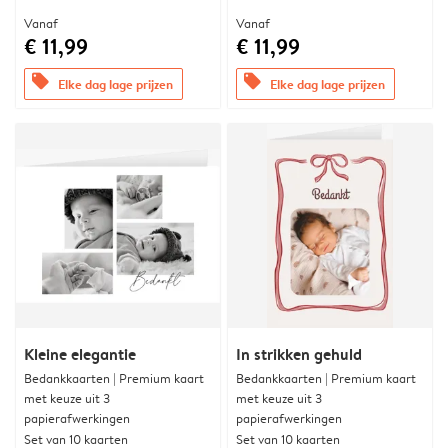
Vanaf
Vanaf
€ 11,99
€ 11,99
offers
offers
Elke dag lage prijzen
Elke dag lage prijzen
Kleine elegantie
In strikken gehuld
Bedankkaarten | Premium kaart
Bedankkaarten | Premium kaart
met keuze uit 3
met keuze uit 3
papierafwerkingen
papierafwerkingen
Set van 10 kaarten
Set van 10 kaarten