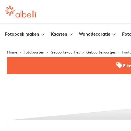
Fotoboek maken
Kaarten
Wanddecoratie
Foto
slim_arrow_down
slim_arrow_down
slim_arrow_down
Home
Fotokaarten
Geboortekaartjes
Geboortekaartjes
Fanta
offers
Elk