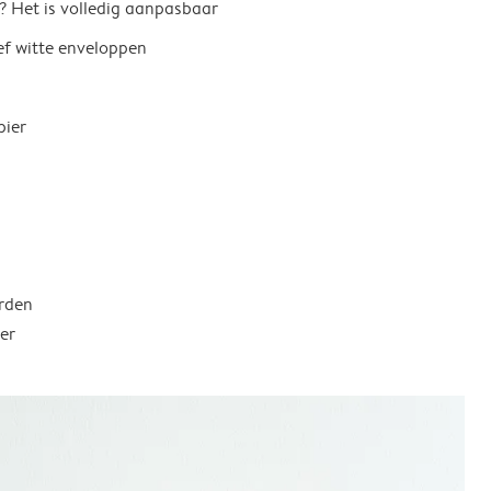
? Het is volledig aanpasbaar
ief witte enveloppen
pier
rden
er