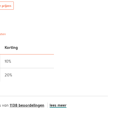
e prijzen
sten
Korting
10%
20%
1138 beoordelingen
lees meer
s van