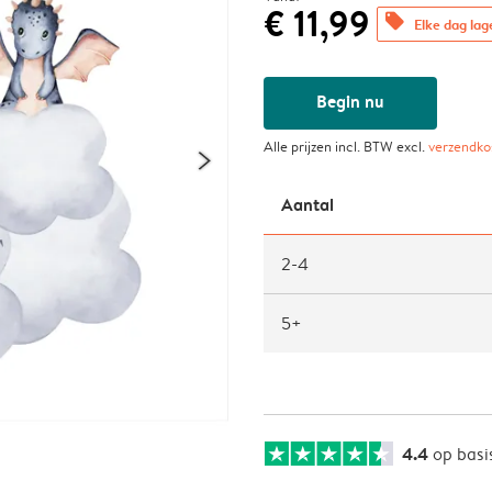
€ 11,99
offers
Elke dag lag
Begin nu
Alle prijzen incl. BTW excl.
verzendko
Aantal
2-4
5+
4.4
op basi