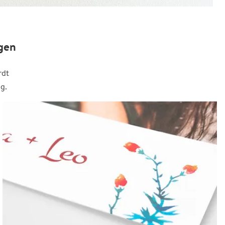
gen
rdt
g.