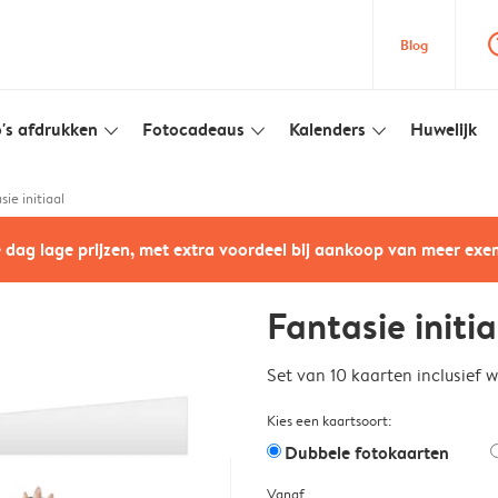
question
Blog
's afdrukken
Fotocadeaus
Kalenders
Huwelijk
slim_arrow_down
slim_arrow_down
slim_arrow_down
sie initiaal
e dag lage prijzen, met extra voordeel bij aankoop van meer ex
Fantasie initia
Set van 10 kaarten inclusief 
Kies een kaartsoort:
Dubbele fotokaarten
Vanaf