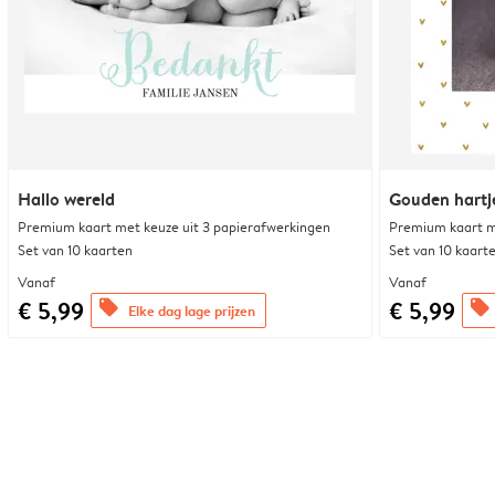
Hallo wereld
Gouden hartj
Premium kaart met keuze uit 3 papierafwerkingen
Premium kaart m
Set van 10 kaarten
Set van 10 kaart
Vanaf
Vanaf
€ 5,99
€ 5,99
offers
offers
Elke dag lage prijzen