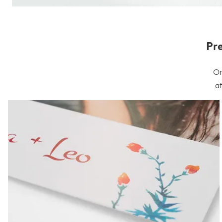
Pr
On
a