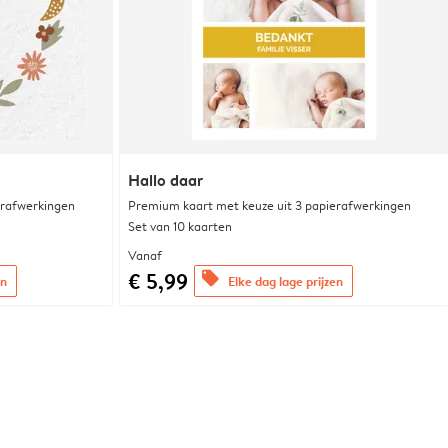
Hallo daar
erafwerkingen
Premium kaart met keuze uit 3 papierafwerkingen
Set van 10 kaarten
Vanaf
€ 5,99
offers
en
Elke dag lage prijzen