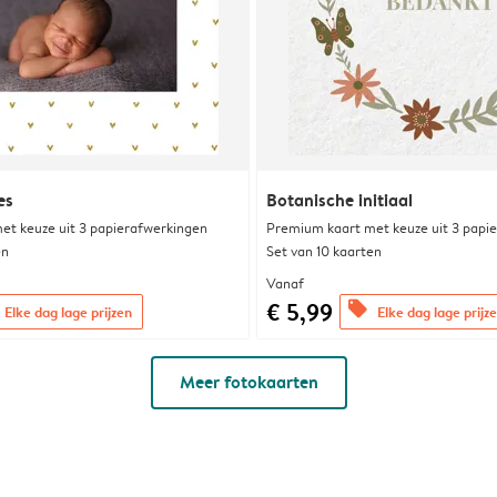
es
Botanische initiaal
et keuze uit 3 papierafwerkingen
Premium kaart met keuze uit 3 papi
en
Set van 10 kaarten
Vanaf
€ 5,99
offers
Elke dag lage prijzen
Elke dag lage prijz
Meer fotokaarten