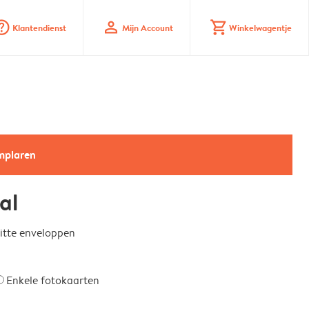
_mark_circle
profile
shopping_cart
Klantendienst
Mijn Account
Winkelwagentje
emplaren
al
witte enveloppen
Enkele fotokaarten