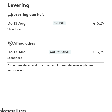
Levering
delivery_standard_v2
Levering aan huis
Do 13 Aug
€ 6,29
SNELSTE
Standaard
marker-pin
Afhaaladres
Do 13 Aug.
€ 5,29
GOEDKOOPSTE
Standaard
Als je meerdere producten bestelt, kunnen de leveringstijden
veranderen.
okaarten