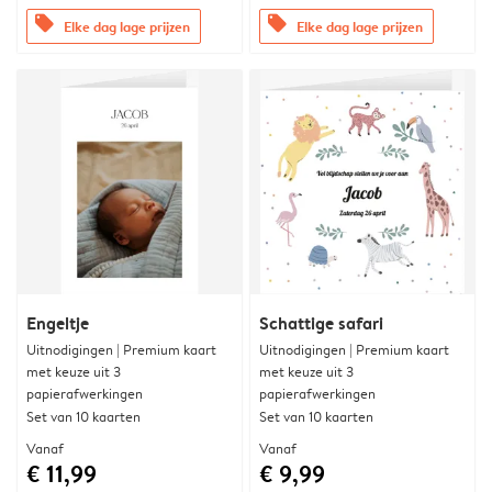
offers
offers
Elke dag lage prijzen
Elke dag lage prijzen
Engeltje
Schattige safari
Uitnodigingen | Premium kaart
Uitnodigingen | Premium kaart
met keuze uit 3
met keuze uit 3
papierafwerkingen
papierafwerkingen
Set van 10 kaarten
Set van 10 kaarten
Vanaf
Vanaf
€ 11,99
€ 9,99