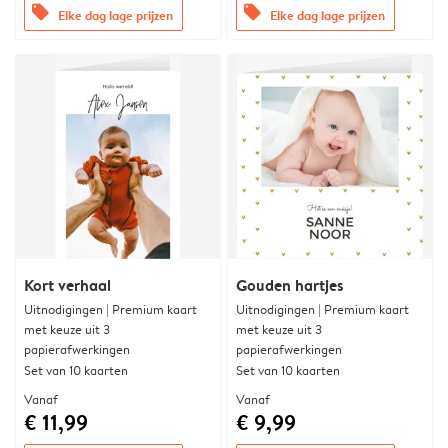
offers
offers
Elke dag lage prijzen
Elke dag lage prijzen
Kort verhaal
Gouden hartjes
Uitnodigingen | Premium kaart
Uitnodigingen | Premium kaart
met keuze uit 3
met keuze uit 3
papierafwerkingen
papierafwerkingen
Set van 10 kaarten
Set van 10 kaarten
Vanaf
Vanaf
€ 11,99
€ 9,99