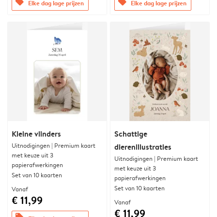
offers
offers
Elke dag lage prijzen
Elke dag lage prijzen
Kleine vlinders
Schattige
Uitnodigingen | Premium kaart
dierenillustraties
met keuze uit 3
Uitnodigingen | Premium kaart
papierafwerkingen
met keuze uit 3
Set van 10 kaarten
papierafwerkingen
Set van 10 kaarten
Vanaf
€ 11,99
Vanaf
€ 11,99