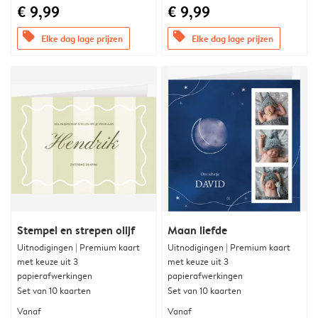
€ 9,99
€ 9,99
offers
offers
Elke dag lage prijzen
Elke dag lage prijzen
Stempel en strepen olijf
Maan liefde
Uitnodigingen | Premium kaart
Uitnodigingen | Premium kaart
met keuze uit 3
met keuze uit 3
papierafwerkingen
papierafwerkingen
Set van 10 kaarten
Set van 10 kaarten
Vanaf
Vanaf