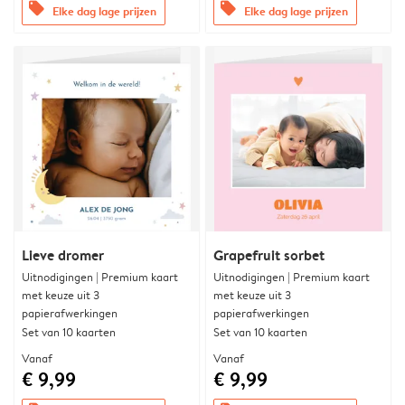
offers
offers
Elke dag lage prijzen
Elke dag lage prijzen
Lieve dromer
Grapefruit sorbet
Uitnodigingen | Premium kaart
Uitnodigingen | Premium kaart
met keuze uit 3
met keuze uit 3
papierafwerkingen
papierafwerkingen
Set van 10 kaarten
Set van 10 kaarten
Vanaf
Vanaf
€ 9,99
€ 9,99