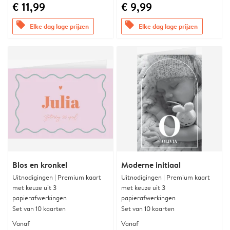
€ 11,99
€ 9,99
offers
offers
Elke dag lage prijzen
Elke dag lage prijzen
Blos en kronkel
Moderne initiaal
Uitnodigingen | Premium kaart
Uitnodigingen | Premium kaart
met keuze uit 3
met keuze uit 3
papierafwerkingen
papierafwerkingen
Set van 10 kaarten
Set van 10 kaarten
Vanaf
Vanaf