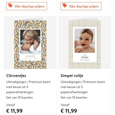
offers
offers
Elke dag lage prijzen
Elke dag lage prijzen
Citroentjes
Simpel ruitje
Uitnodigingen | Premium kaart
Uitnodigingen | Premium kaart
met keuze uit 3
met keuze uit 3
papierafwerkingen
papierafwerkingen
Set van 10 kaarten
Set van 10 kaarten
Vanaf
Vanaf
€ 11,99
€ 11,99