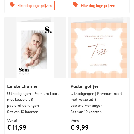
offers
offers
Elke dag lage prijzen
Elke dag lage prijzen
Eerste charme
Pastel golfjes
Uitnodigingen | Premium kaart
Uitnodigingen | Premium kaart
met keuze uit 3
met keuze uit 3
papierafwerkingen
papierafwerkingen
Set van 10 kaarten
Set van 10 kaarten
Vanaf
Vanaf
€ 11,99
€ 9,99