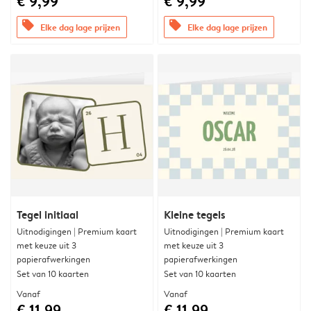
€ 9,99
€ 9,99
offers
offers
Elke dag lage prijzen
Elke dag lage prijzen
Tegel initiaal
Kleine tegels
Uitnodigingen | Premium kaart
Uitnodigingen | Premium kaart
met keuze uit 3
met keuze uit 3
papierafwerkingen
papierafwerkingen
Set van 10 kaarten
Set van 10 kaarten
Vanaf
Vanaf
€ 11,99
€ 11,99