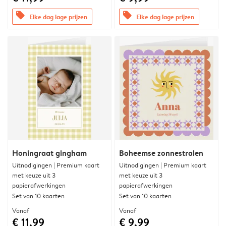
offers
offers
Elke dag lage prijzen
Elke dag lage prijzen
Honingraat gingham
Boheemse zonnestralen
Uitnodigingen | Premium kaart
Uitnodigingen | Premium kaart
met keuze uit 3
met keuze uit 3
papierafwerkingen
papierafwerkingen
Set van 10 kaarten
Set van 10 kaarten
Vanaf
Vanaf
€ 11,99
€ 9,99