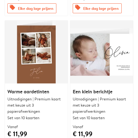
offers
offers
Elke dag lage prijzen
Elke dag lage prijzen
Warme aardetinten
Een klein berichtje
Uitnodigingen | Premium kaart
Uitnodigingen | Premium kaart
met keuze uit 3
met keuze uit 3
papierafwerkingen
papierafwerkingen
Set van 10 kaarten
Set van 10 kaarten
Vanaf
Vanaf
€ 11,99
€ 11,99