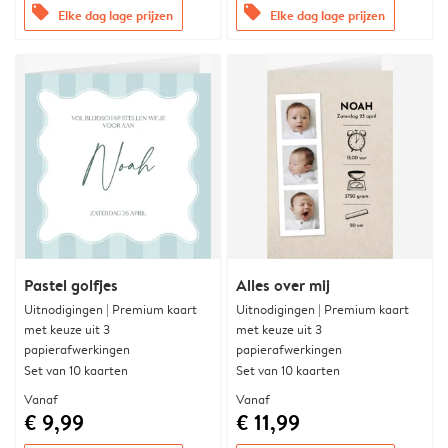
offers
offers
Elke dag lage prijzen
Elke dag lage prijzen
Pastel golfjes
Alles over mij
Uitnodigingen | Premium kaart
Uitnodigingen | Premium kaart
met keuze uit 3
met keuze uit 3
papierafwerkingen
papierafwerkingen
Set van 10 kaarten
Set van 10 kaarten
Vanaf
Vanaf
€ 9,99
€ 11,99