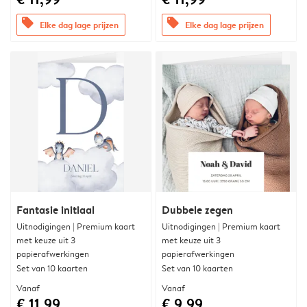
offers
offers
Elke dag lage prijzen
Elke dag lage prijzen
Fantasie initiaal
Dubbele zegen
Uitnodigingen | Premium kaart
Uitnodigingen | Premium kaart
met keuze uit 3
met keuze uit 3
papierafwerkingen
papierafwerkingen
Set van 10 kaarten
Set van 10 kaarten
Vanaf
Vanaf
€ 11,99
€ 9,99