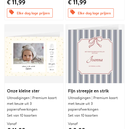
€ 11,99
€ 11,99
offers
offers
Elke dag lage prijzen
Elke dag lage prijzen
Onze kleine ster
Fijn streepje en strik
Uitnodigingen | Premium kaart
Uitnodigingen | Premium kaart
met keuze uit 3
met keuze uit 3
papierafwerkingen
papierafwerkingen
Set van 10 kaarten
Set van 10 kaarten
Vanaf
Vanaf