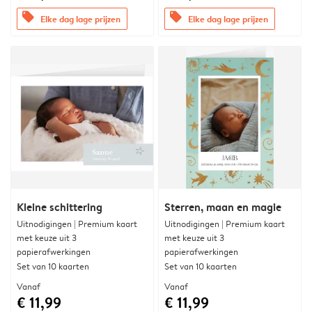
offers
offers
Elke dag lage prijzen
Elke dag lage prijzen
Kleine schittering
Sterren, maan en magie
Uitnodigingen | Premium kaart
Uitnodigingen | Premium kaart
met keuze uit 3
met keuze uit 3
papierafwerkingen
papierafwerkingen
Set van 10 kaarten
Set van 10 kaarten
Vanaf
Vanaf
€ 11,99
€ 11,99