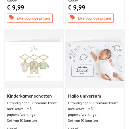
Vanaf
Vanaf
€ 9,99
€ 9,99
offers
offers
Elke dag lage prijzen
Elke dag lage prijzen
Kinderkamer schatten
Hallo universum
Uitnodigingen | Premium kaart
Uitnodigingen | Premium kaart
met keuze uit 3
met keuze uit 3
papierafwerkingen
papierafwerkingen
Set van 10 kaarten
Set van 10 kaarten
Vanaf
Vanaf