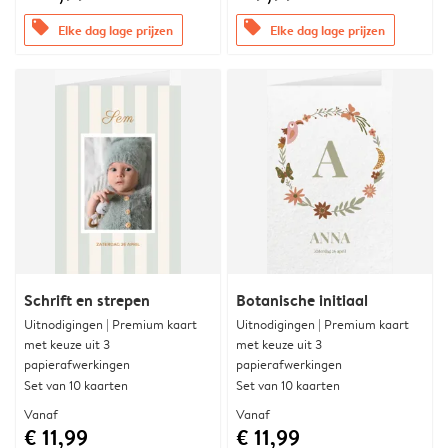
offers
offers
Elke dag lage prijzen
Elke dag lage prijzen
Schrift en strepen
Botanische initiaal
Uitnodigingen | Premium kaart
Uitnodigingen | Premium kaart
met keuze uit 3
met keuze uit 3
papierafwerkingen
papierafwerkingen
Set van 10 kaarten
Set van 10 kaarten
Vanaf
Vanaf
€ 11,99
€ 11,99