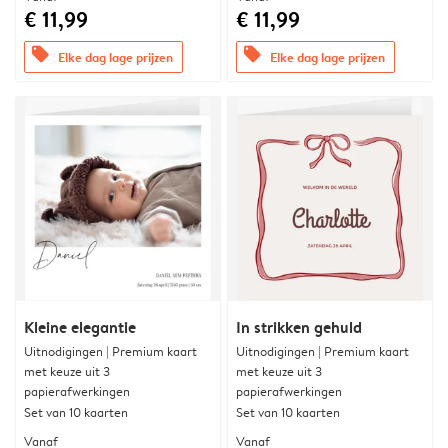
€ 11,99
€ 11,99
offers
offers
Elke dag lage prijzen
Elke dag lage prijzen
Kleine elegantie
In strikken gehuld
Uitnodigingen | Premium kaart
Uitnodigingen | Premium kaart
met keuze uit 3
met keuze uit 3
papierafwerkingen
papierafwerkingen
Set van 10 kaarten
Set van 10 kaarten
Vanaf
Vanaf