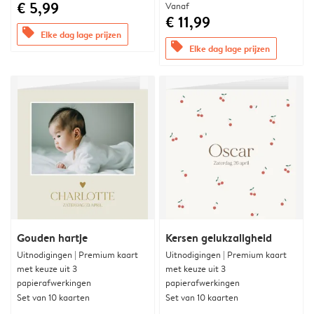
€ 5,99
Vanaf
€ 11,99
offers
Elke dag lage prijzen
offers
Elke dag lage prijzen
Gouden hartje
Kersen gelukzaligheid
Uitnodigingen | Premium kaart
Uitnodigingen | Premium kaart
met keuze uit 3
met keuze uit 3
papierafwerkingen
papierafwerkingen
Set van 10 kaarten
Set van 10 kaarten