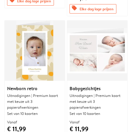
offers
Elke dag lage prijzen
offers
Elke dag lage prijzen
Newborn retro
Babygezichtjes
Uitnodigingen | Premium kaart
Uitnodigingen | Premium kaart
met keuze uit 3
met keuze uit 3
papierafwerkingen
papierafwerkingen
Set van 10 kaarten
Set van 10 kaarten
Vanaf
Vanaf
€ 11,99
€ 11,99