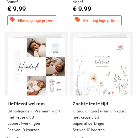
Vanaf
Vanaf
€ 9,99
€ 9,99
offers
offers
Elke dag lage prijzen
Elke dag lage prijzen
Liefdevol welkom
Zachte lente tijd
Uitnodigingen | Premium kaart
Uitnodigingen | Premium kaart
met keuze uit 3
met keuze uit 3
papierafwerkingen
papierafwerkingen
Set van 10 kaarten
Set van 10 kaarten