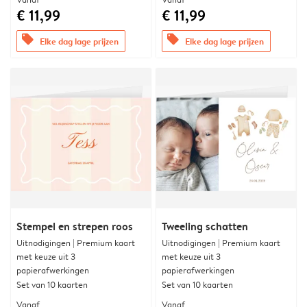
€ 11,99
€ 11,99
offers
offers
Elke dag lage prijzen
Elke dag lage prijzen
Stempel en strepen roos
Tweeling schatten
Uitnodigingen | Premium kaart
Uitnodigingen | Premium kaart
met keuze uit 3
met keuze uit 3
papierafwerkingen
papierafwerkingen
Set van 10 kaarten
Set van 10 kaarten
Vanaf
Vanaf