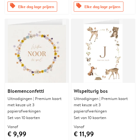
offers
offers
Elke dag lage prijzen
Elke dag lage prijzen
Bloemenconfetti
Wispelturig bos
Uitnodigingen | Premium kaart
Uitnodigingen | Premium kaart
met keuze uit 3
met keuze uit 3
papierafwerkingen
papierafwerkingen
Set van 10 kaarten
Set van 10 kaarten
Vanaf
Vanaf
€ 9,99
€ 11,99