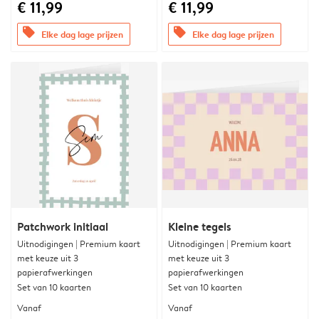
€ 11,99
€ 11,99
offers
offers
Elke dag lage prijzen
Elke dag lage prijzen
Patchwork initiaal
Kleine tegels
Uitnodigingen | Premium kaart
Uitnodigingen | Premium kaart
met keuze uit 3
met keuze uit 3
papierafwerkingen
papierafwerkingen
Set van 10 kaarten
Set van 10 kaarten
Vanaf
Vanaf