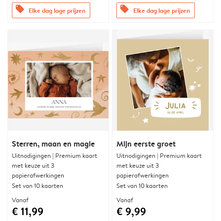
offers
offers
Elke dag lage prijzen
Elke dag lage prijzen
Sterren, maan en magie
Mijn eerste groet
Uitnodigingen | Premium kaart
Uitnodigingen | Premium kaart
met keuze uit 3
met keuze uit 3
papierafwerkingen
papierafwerkingen
Set van 10 kaarten
Set van 10 kaarten
Vanaf
Vanaf
€ 11,99
€ 9,99