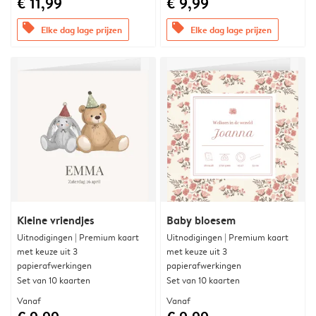
€ 11,99
€ 9,99
offers
offers
Elke dag lage prijzen
Elke dag lage prijzen
Kleine vriendjes
Baby bloesem
Uitnodigingen | Premium kaart
Uitnodigingen | Premium kaart
met keuze uit 3
met keuze uit 3
papierafwerkingen
papierafwerkingen
Set van 10 kaarten
Set van 10 kaarten
Vanaf
Vanaf