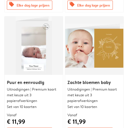
offers
offers
Elke dag lage prijzen
Elke dag lage prijzen
Puur en eenvoudig
Zachte bloemen baby
Uitnodigingen | Premium kaart
Uitnodigingen | Premium kaart
met keuze uit 3
met keuze uit 3
papierafwerkingen
papierafwerkingen
Set van 10 kaarten
Set van 10 kaarten
Vanaf
Vanaf
€ 11,99
€ 11,99