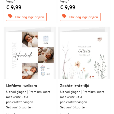
Vanaf
Vanaf
€ 9,99
€ 9,99
offers
offers
Elke dag lage prijzen
Elke dag lage prijzen
Liefdevol welkom
Zachte lente tijd
Uitnodigingen | Premium kaart
Uitnodigingen | Premium kaart
met keuze uit 3
met keuze uit 3
papierafwerkingen
papierafwerkingen
Set van 10 kaarten
Set van 10 kaarten