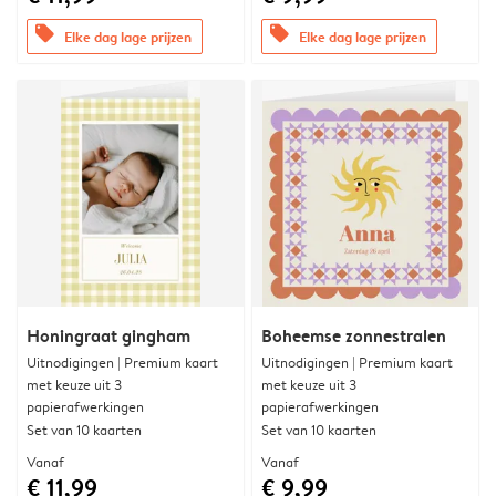
offers
offers
Elke dag lage prijzen
Elke dag lage prijzen
Honingraat gingham
Boheemse zonnestralen
Uitnodigingen | Premium kaart
Uitnodigingen | Premium kaart
met keuze uit 3
met keuze uit 3
papierafwerkingen
papierafwerkingen
Set van 10 kaarten
Set van 10 kaarten
Vanaf
Vanaf
€ 11,99
€ 9,99