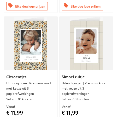
offers
offers
Elke dag lage prijzen
Elke dag lage prijzen
Citroentjes
Simpel ruitje
Uitnodigingen | Premium kaart
Uitnodigingen | Premium kaart
met keuze uit 3
met keuze uit 3
papierafwerkingen
papierafwerkingen
Set van 10 kaarten
Set van 10 kaarten
Vanaf
Vanaf
€ 11,99
€ 11,99