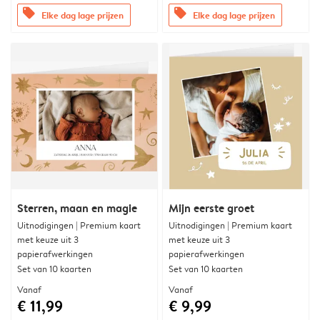
offers
offers
Elke dag lage prijzen
Elke dag lage prijzen
Sterren, maan en magie
Mijn eerste groet
Uitnodigingen | Premium kaart
Uitnodigingen | Premium kaart
met keuze uit 3
met keuze uit 3
papierafwerkingen
papierafwerkingen
Set van 10 kaarten
Set van 10 kaarten
Vanaf
Vanaf
€ 11,99
€ 9,99