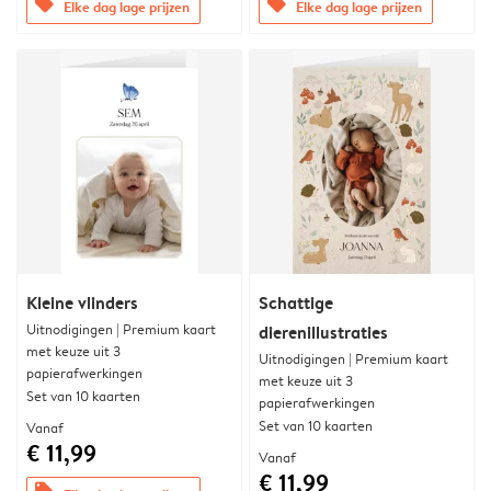
offers
offers
Elke dag lage prijzen
Elke dag lage prijzen
Kleine vlinders
Schattige
Uitnodigingen | Premium kaart
dierenillustraties
met keuze uit 3
Uitnodigingen | Premium kaart
papierafwerkingen
met keuze uit 3
Set van 10 kaarten
papierafwerkingen
Set van 10 kaarten
Vanaf
€ 11,99
Vanaf
€ 11,99