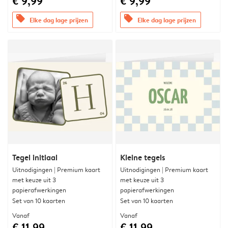
€ 9,99
€ 9,99
offers
offers
Elke dag lage prijzen
Elke dag lage prijzen
Tegel initiaal
Kleine tegels
Uitnodigingen | Premium kaart
Uitnodigingen | Premium kaart
met keuze uit 3
met keuze uit 3
papierafwerkingen
papierafwerkingen
Set van 10 kaarten
Set van 10 kaarten
Vanaf
Vanaf
€ 11,99
€ 11,99