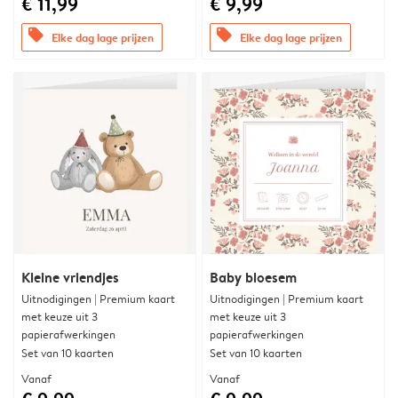
€ 11,99
€ 9,99
offers
offers
Elke dag lage prijzen
Elke dag lage prijzen
Kleine vriendjes
Baby bloesem
Uitnodigingen | Premium kaart
Uitnodigingen | Premium kaart
met keuze uit 3
met keuze uit 3
papierafwerkingen
papierafwerkingen
Set van 10 kaarten
Set van 10 kaarten
Vanaf
Vanaf