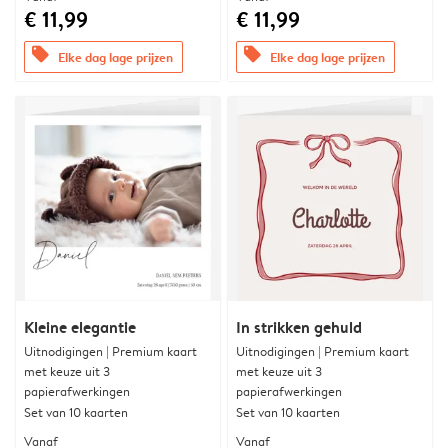
€ 11,99
€ 11,99
offers
offers
Elke dag lage prijzen
Elke dag lage prijzen
Kleine elegantie
In strikken gehuld
Uitnodigingen | Premium kaart
Uitnodigingen | Premium kaart
met keuze uit 3
met keuze uit 3
papierafwerkingen
papierafwerkingen
Set van 10 kaarten
Set van 10 kaarten
Vanaf
Vanaf