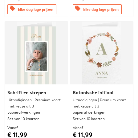
offers
offers
Elke dag lage prijzen
Elke dag lage prijzen
Schrift en strepen
Botanische initiaal
Uitnodigingen | Premium kaart
Uitnodigingen | Premium kaart
met keuze uit 3
met keuze uit 3
papierafwerkingen
papierafwerkingen
Set van 10 kaarten
Set van 10 kaarten
Vanaf
Vanaf
€ 11,99
€ 11,99