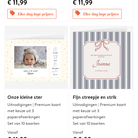
€ 11,99
€ 11,99
offers
offers
Elke dag lage prijzen
Elke dag lage prijzen
Onze kleine ster
Fijn streepje en strik
Uitnodigingen | Premium kaart
Uitnodigingen | Premium kaart
met keuze uit 3
met keuze uit 3
papierafwerkingen
papierafwerkingen
Set van 10 kaarten
Set van 10 kaarten
Vanaf
Vanaf