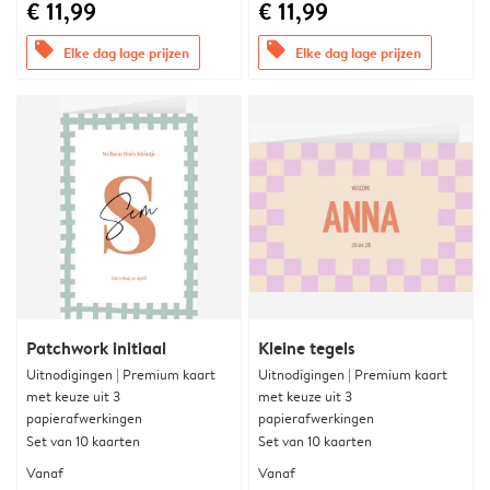
€ 11,99
€ 11,99
offers
offers
Elke dag lage prijzen
Elke dag lage prijzen
Patchwork initiaal
Kleine tegels
Uitnodigingen | Premium kaart
Uitnodigingen | Premium kaart
met keuze uit 3
met keuze uit 3
papierafwerkingen
papierafwerkingen
Set van 10 kaarten
Set van 10 kaarten
Vanaf
Vanaf