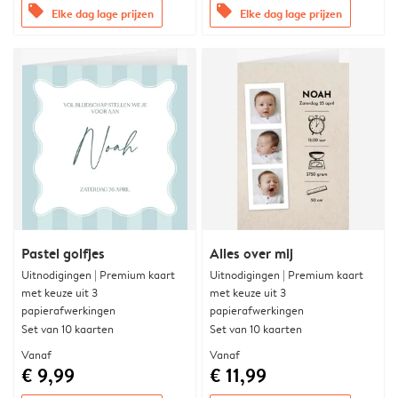
offers
offers
Elke dag lage prijzen
Elke dag lage prijzen
Pastel golfjes
Alles over mij
Uitnodigingen | Premium kaart
Uitnodigingen | Premium kaart
met keuze uit 3
met keuze uit 3
papierafwerkingen
papierafwerkingen
Set van 10 kaarten
Set van 10 kaarten
Vanaf
Vanaf
€ 9,99
€ 11,99