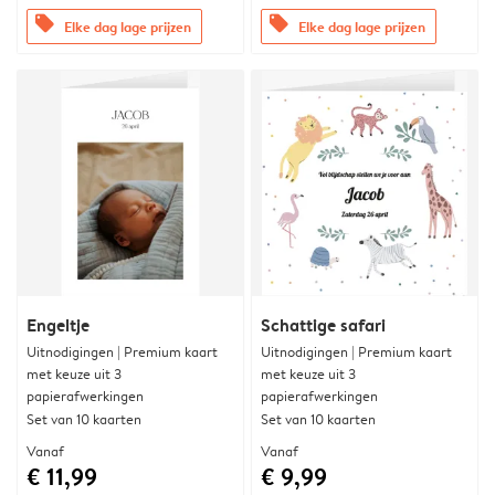
offers
offers
Elke dag lage prijzen
Elke dag lage prijzen
Engeltje
Schattige safari
Uitnodigingen | Premium kaart
Uitnodigingen | Premium kaart
met keuze uit 3
met keuze uit 3
papierafwerkingen
papierafwerkingen
Set van 10 kaarten
Set van 10 kaarten
Vanaf
Vanaf
€ 11,99
€ 9,99