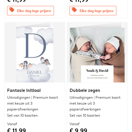
offers
offers
Elke dag lage prijzen
Elke dag lage prijzen
Fantasie initiaal
Dubbele zegen
Uitnodigingen | Premium kaart
Uitnodigingen | Premium kaart
met keuze uit 3
met keuze uit 3
papierafwerkingen
papierafwerkingen
Set van 10 kaarten
Set van 10 kaarten
Vanaf
Vanaf
€ 11,99
€ 9,99