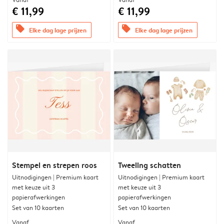
€ 11,99
€ 11,99
offers
offers
Elke dag lage prijzen
Elke dag lage prijzen
Stempel en strepen roos
Tweeling schatten
Uitnodigingen | Premium kaart
Uitnodigingen | Premium kaart
met keuze uit 3
met keuze uit 3
papierafwerkingen
papierafwerkingen
Set van 10 kaarten
Set van 10 kaarten
Vanaf
Vanaf