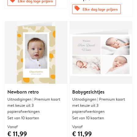
offers
Elke dag lage prijzen
offers
Elke dag lage prijzen
Newborn retro
Babygezichtjes
Uitnodigingen | Premium kaart
Uitnodigingen | Premium kaart
met keuze uit 3
met keuze uit 3
papierafwerkingen
papierafwerkingen
Set van 10 kaarten
Set van 10 kaarten
Vanaf
Vanaf
€ 11,99
€ 11,99