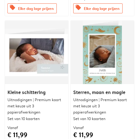
offers
offers
Elke dag lage prijzen
Elke dag lage prijzen
Kleine schittering
Sterren, maan en magie
Uitnodigingen | Premium kaart
Uitnodigingen | Premium kaart
met keuze uit 3
met keuze uit 3
papierafwerkingen
papierafwerkingen
Set van 10 kaarten
Set van 10 kaarten
Vanaf
Vanaf
€ 11,99
€ 11,99