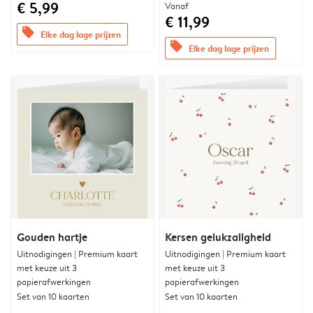
€ 5,99
Vanaf
€ 11,99
offers
Elke dag lage prijzen
offers
Elke dag lage prijzen
Gouden hartje
Kersen gelukzaligheid
Uitnodigingen | Premium kaart
Uitnodigingen | Premium kaart
met keuze uit 3
met keuze uit 3
papierafwerkingen
papierafwerkingen
Set van 10 kaarten
Set van 10 kaarten