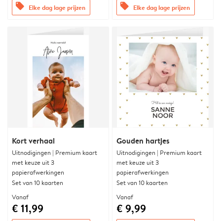
offers
offers
Elke dag lage prijzen
Elke dag lage prijzen
Kort verhaal
Gouden hartjes
Uitnodigingen | Premium kaart
Uitnodigingen | Premium kaart
met keuze uit 3
met keuze uit 3
papierafwerkingen
papierafwerkingen
Set van 10 kaarten
Set van 10 kaarten
Vanaf
Vanaf
€ 11,99
€ 9,99