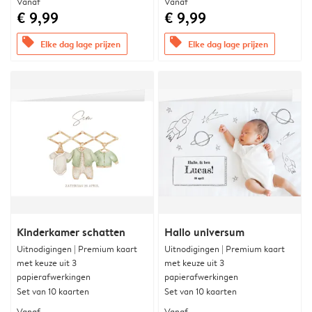
Vanaf
Vanaf
€ 9,99
€ 9,99
offers
offers
Elke dag lage prijzen
Elke dag lage prijzen
Kinderkamer schatten
Hallo universum
Uitnodigingen | Premium kaart
Uitnodigingen | Premium kaart
met keuze uit 3
met keuze uit 3
papierafwerkingen
papierafwerkingen
Set van 10 kaarten
Set van 10 kaarten
Vanaf
Vanaf