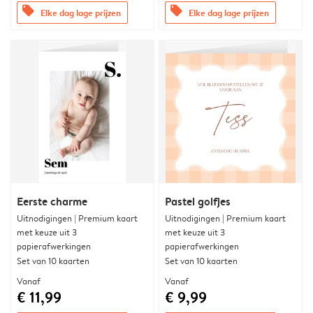
offers
offers
Elke dag lage prijzen
Elke dag lage prijzen
Eerste charme
Pastel golfjes
Uitnodigingen | Premium kaart
Uitnodigingen | Premium kaart
met keuze uit 3
met keuze uit 3
papierafwerkingen
papierafwerkingen
Set van 10 kaarten
Set van 10 kaarten
Vanaf
Vanaf
€ 11,99
€ 9,99