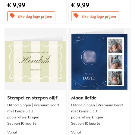
€ 9,99
€ 9,99
offers
offers
Elke dag lage prijzen
Elke dag lage prijzen
Stempel en strepen olijf
Maan liefde
Uitnodigingen | Premium kaart
Uitnodigingen | Premium kaart
met keuze uit 3
met keuze uit 3
papierafwerkingen
papierafwerkingen
Set van 10 kaarten
Set van 10 kaarten
Vanaf
Vanaf