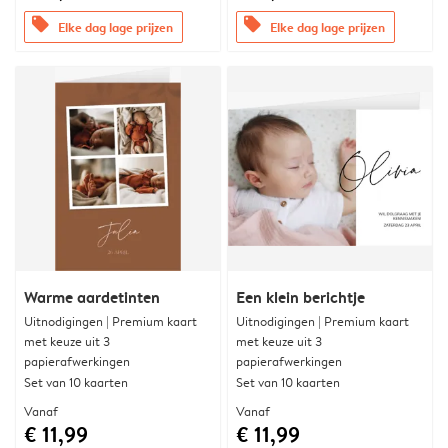
offers
offers
Elke dag lage prijzen
Elke dag lage prijzen
Warme aardetinten
Een klein berichtje
Uitnodigingen | Premium kaart
Uitnodigingen | Premium kaart
met keuze uit 3
met keuze uit 3
papierafwerkingen
papierafwerkingen
Set van 10 kaarten
Set van 10 kaarten
Vanaf
Vanaf
€ 11,99
€ 11,99