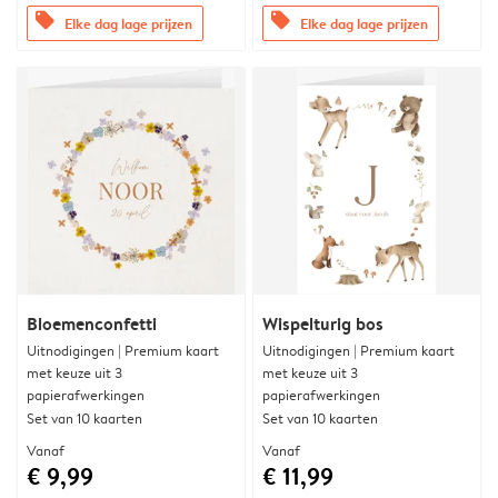
offers
offers
Elke dag lage prijzen
Elke dag lage prijzen
Bloemenconfetti
Wispelturig bos
Uitnodigingen | Premium kaart
Uitnodigingen | Premium kaart
met keuze uit 3
met keuze uit 3
papierafwerkingen
papierafwerkingen
Set van 10 kaarten
Set van 10 kaarten
Vanaf
Vanaf
€ 9,99
€ 11,99