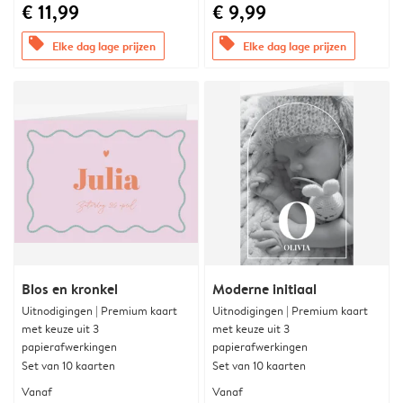
€ 11,99
€ 9,99
offers
offers
Elke dag lage prijzen
Elke dag lage prijzen
Blos en kronkel
Moderne initiaal
Uitnodigingen | Premium kaart
Uitnodigingen | Premium kaart
met keuze uit 3
met keuze uit 3
papierafwerkingen
papierafwerkingen
Set van 10 kaarten
Set van 10 kaarten
Vanaf
Vanaf