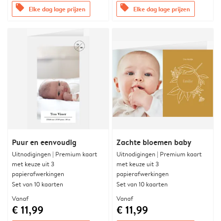
offers
offers
Elke dag lage prijzen
Elke dag lage prijzen
Puur en eenvoudig
Zachte bloemen baby
Uitnodigingen | Premium kaart
Uitnodigingen | Premium kaart
met keuze uit 3
met keuze uit 3
papierafwerkingen
papierafwerkingen
Set van 10 kaarten
Set van 10 kaarten
Vanaf
Vanaf
€ 11,99
€ 11,99