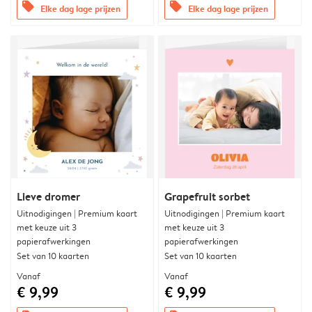
offers
offers
Elke dag lage prijzen
Elke dag lage prijzen
Lieve dromer
Grapefruit sorbet
Uitnodigingen | Premium kaart
Uitnodigingen | Premium kaart
met keuze uit 3
met keuze uit 3
papierafwerkingen
papierafwerkingen
Set van 10 kaarten
Set van 10 kaarten
Vanaf
Vanaf
€ 9,99
€ 9,99