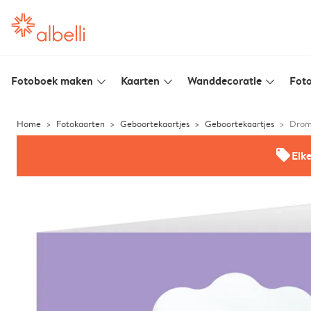
Fotoboek maken
Kaarten
Wanddecoratie
Foto
slim_arrow_down
slim_arrow_down
slim_arrow_down
Home
Fotokaarten
Geboortekaartjes
Geboortekaartjes
Drom
offers
Elk