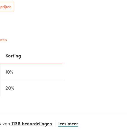
prijzen
sten
Korting
10%
20%
1138 beoordelingen
lees meer
s van