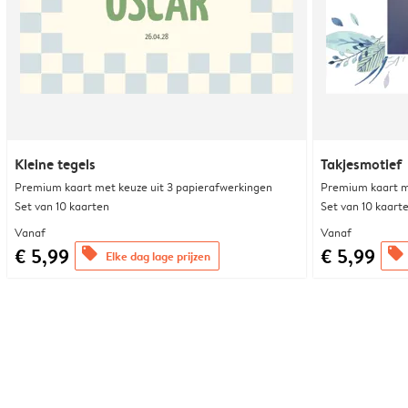
Kleine tegels
Takjesmotief
Premium kaart met keuze uit 3 papierafwerkingen
Premium kaart m
Set van 10 kaarten
Set van 10 kaart
Vanaf
Vanaf
€ 5,99
€ 5,99
offers
offers
Elke dag lage prijzen