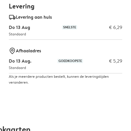
Levering
delivery_standard_v2
Levering aan huis
Do 13 Aug
€ 6,29
SNELSTE
Standaard
marker-pin
Afhaaladres
Do 13 Aug.
€ 5,29
GOEDKOOPSTE
Standaard
Als je meerdere producten bestelt, kunnen de leveringstijden
veranderen.
okaarten