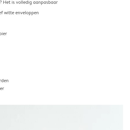
? Het is volledig aanpasbaar
ief witte enveloppen
pier
rden
er