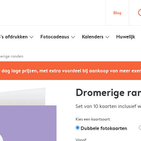
question
Blog
's afdrukken
Fotocadeaus
Kalenders
Huwelijk
slim_arrow_down
slim_arrow_down
slim_arrow_down
erige randen
e dag lage prijzen, met extra voordeel bij aankoop van meer ex
Dromerige ra
Set van 10 kaarten inclusief 
Kies een kaartsoort:
Dubbele fotokaarten
Vanaf