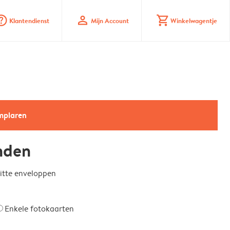
_mark_circle
profile
shopping_cart
Klantendienst
Mijn Account
Winkelwagentje
emplaren
nden
witte enveloppen
Enkele fotokaarten