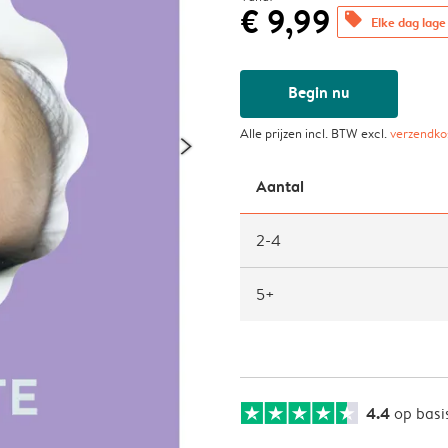
€ 9,99
offers
Elke dag lage 
Begin nu
Alle prijzen incl. BTW excl.
verzendko
Aantal
2-4
5+
4.4
op basi