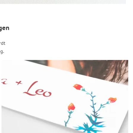
gen
rdt
g.