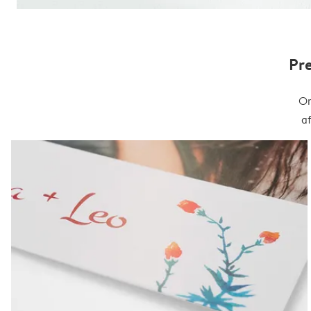
Pr
On
a