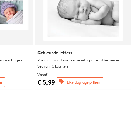
Gekleurde letters
erafwerkingen
Premium kaart met keuze uit 3 papierafwerkingen
Set van 10 kaarten
Vanaf
€ 5,99
offers
en
Elke dag lage prijzen