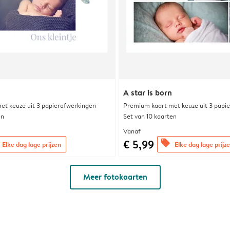
A star is born
et keuze uit 3 papierafwerkingen
Premium kaart met keuze uit 3 papi
en
Set van 10 kaarten
Vanaf
€ 5,99
offers
Elke dag lage prijzen
Elke dag lage prijz
Meer fotokaarten