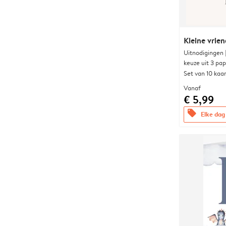
Kleine vrien
Uitnodigingen
keuze uit 3 pa
Set van 10 kaa
Vanaf
€ 5,99
offers
Elke dag 