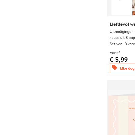
Liefdevol w
Uitnodigingen
keuze uit 3 pa
Set van 10 kaa
Vanaf
€ 5,99
offers
Elke dag 