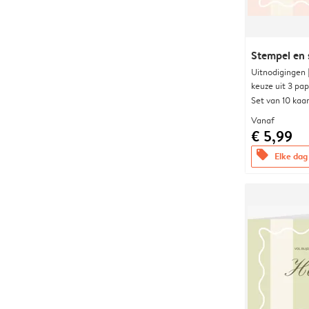
Stempel en 
Uitnodigingen
keuze uit 3 pa
Set van 10 kaa
Vanaf
€ 5,99
offers
Elke dag 