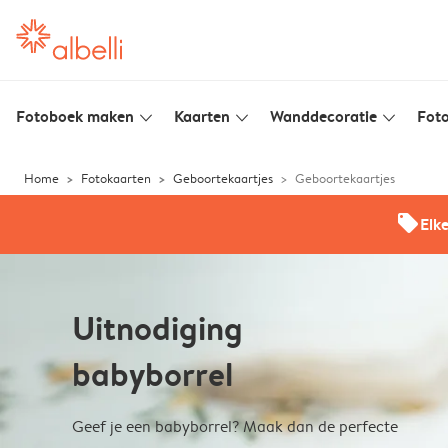
Fotoboek maken
Kaarten
Wanddecoratie
Foto
slim_arrow_down
slim_arrow_down
slim_arrow_down
Home
Fotokaarten
Geboortekaartjes
Geboortekaartjes
offers
Elk
Uitnodiging
babyborrel
Geef je een babyborrel? Maak dan de perfecte