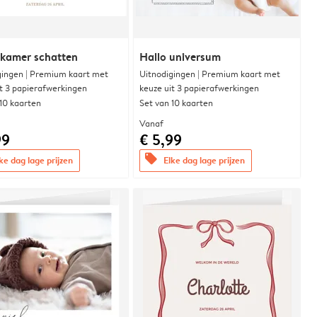
rkamer schatten
Hallo universum
gingen | Premium kaart met
Uitnodigingen | Premium kaart met
it 3 papierafwerkingen
keuze uit 3 papierafwerkingen
 10 kaarten
Set van 10 kaarten
Vanaf
99
€ 5,99
offers
ke dag lage prijzen
Elke dag lage prijzen