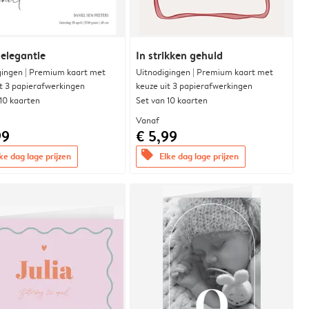
 elegantie
In strikken gehuld
gingen | Premium kaart met
Uitnodigingen | Premium kaart met
it 3 papierafwerkingen
keuze uit 3 papierafwerkingen
 10 kaarten
Set van 10 kaarten
Vanaf
99
€ 5,99
offers
ke dag lage prijzen
Elke dag lage prijzen