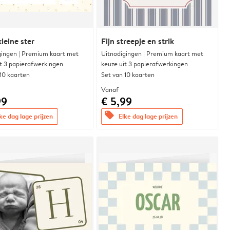
leine ster
Fijn streepje en strik
gingen | Premium kaart met
Uitnodigingen | Premium kaart met
it 3 papierafwerkingen
keuze uit 3 papierafwerkingen
 10 kaarten
Set van 10 kaarten
Vanaf
99
€ 5,99
offers
ke dag lage prijzen
Elke dag lage prijzen