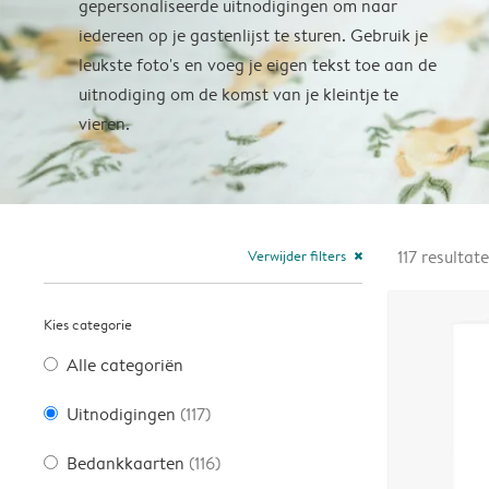
gepersonaliseerde uitnodigingen om naar
iedereen op je gastenlijst te sturen. Gebruik je
leukste foto's en voeg je eigen tekst toe aan de
uitnodiging om de komst van je kleintje te
vieren.
Verwijder filters
117
resultat
close
Kies categorie
Alle categoriën
Uitnodigingen
(117)
Bedankkaarten
(116)