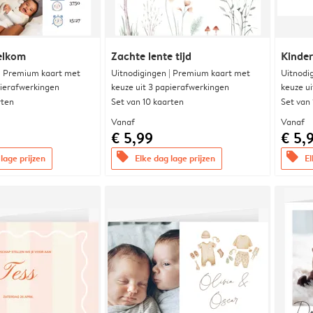
elkom
Zachte lente tijd
Kinde
 | Premium kaart met
Uitnodigingen | Premium kaart met
Uitnodi
pierafwerkingen
keuze uit 3 papierafwerkingen
keuze u
rten
Set van 10 kaarten
Set van
Vanaf
Vanaf
€ 5,99
€ 5,
offers
offers
lage prijzen
Elke dag lage prijzen
El