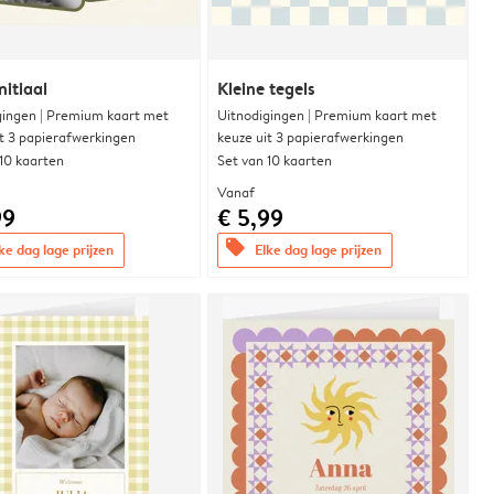
nitiaal
Kleine tegels
gingen | Premium kaart met
Uitnodigingen | Premium kaart met
it 3 papierafwerkingen
keuze uit 3 papierafwerkingen
 10 kaarten
Set van 10 kaarten
Vanaf
99
€ 5,99
offers
ke dag lage prijzen
Elke dag lage prijzen