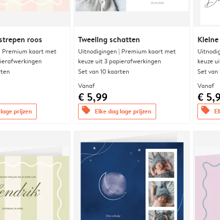
strepen roos
Tweeling schatten
Kleine
 | Premium kaart met
Uitnodigingen | Premium kaart met
Uitnodi
pierafwerkingen
keuze uit 3 papierafwerkingen
keuze u
rten
Set van 10 kaarten
Set van
Vanaf
Vanaf
€ 5,99
€ 5,
offers
offers
lage prijzen
Elke dag lage prijzen
El