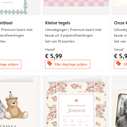
nitiaal
Kleine tegels
Onze k
 | Premium kaart met
Uitnodigingen | Premium kaart met
Uitnodi
pierafwerkingen
keuze uit 3 papierafwerkingen
keuze u
rten
Set van 10 kaarten
Set van
Vanaf
Vanaf
€ 5,99
€ 5,
offers
offers
lage prijzen
Elke dag lage prijzen
El