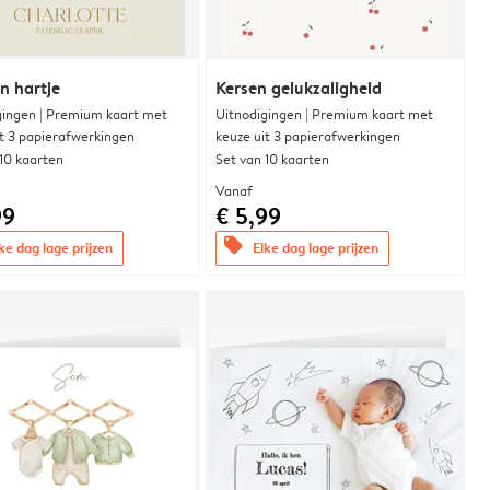
n hartje
Kersen gelukzaligheid
gingen | Premium kaart met
Uitnodigingen | Premium kaart met
it 3 papierafwerkingen
keuze uit 3 papierafwerkingen
 10 kaarten
Set van 10 kaarten
Vanaf
99
€ 5,99
offers
ke dag lage prijzen
Elke dag lage prijzen