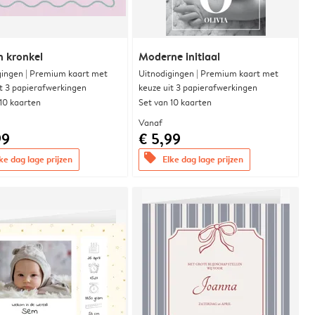
n kronkel
Moderne initiaal
gingen | Premium kaart met
Uitnodigingen | Premium kaart met
it 3 papierafwerkingen
keuze uit 3 papierafwerkingen
 10 kaarten
Set van 10 kaarten
Vanaf
99
€ 5,99
offers
ke dag lage prijzen
Elke dag lage prijzen