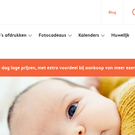
question
Blog
's afdrukken
Fotocadeaus
Kalenders
Huwelijk
slim_arrow_down
slim_arrow_down
slim_arrow_down
e dag lage prijzen, met extra voordeel bij aankoop van meer ex