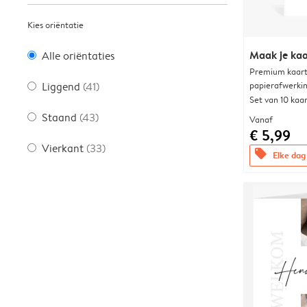
Kies oriëntatie
Maak je kaa
Alle oriëntaties
Premium kaart 
papierafwerki
Liggend
(41)
Set van 10 kaa
Staand
(43)
Vanaf
€ 5,99
Vierkant
(33)
offers
Elke dag 