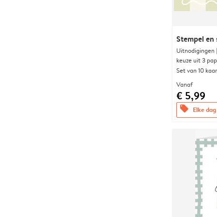
Stempel en s
Uitnodigingen
keuze uit 3 pa
Set van 10 kaa
Vanaf
€ 5,99
offers
Elke dag 