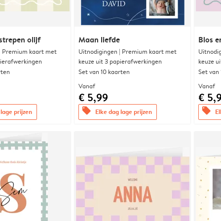
trepen olijf
Maan liefde
Blos e
 | Premium kaart met
Uitnodigingen | Premium kaart met
Uitnodi
pierafwerkingen
keuze uit 3 papierafwerkingen
keuze u
rten
Set van 10 kaarten
Set van
Vanaf
Vanaf
€ 5,99
€ 5,
offers
offers
lage prijzen
Elke dag lage prijzen
El