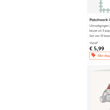
Patchwork i
Uitnodigingen
keuze uit 3 pa
Set van 10 kaa
Vanaf
€ 5,99
offers
Elke dag 