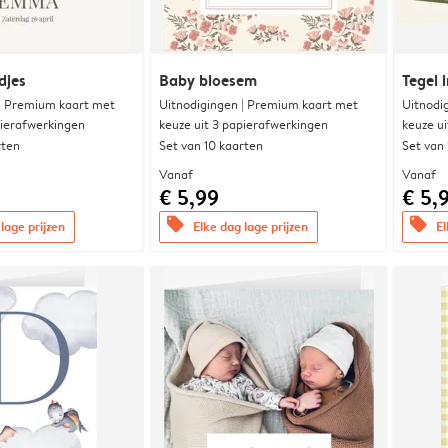
djes
Baby bloesem
Tegel i
 | Premium kaart met
Uitnodigingen | Premium kaart met
Uitnodi
pierafwerkingen
keuze uit 3 papierafwerkingen
keuze u
rten
Set van 10 kaarten
Set van
Vanaf
Vanaf
€ 5,99
€ 5,
offers
offers
lage prijzen
Elke dag lage prijzen
El