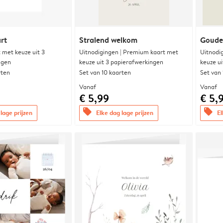
rt
Stralend welkom
Goude
met keuze uit 3
Uitnodigingen | Premium kaart met
Uitnodi
ngen
keuze uit 3 papierafwerkingen
keuze u
rten
Set van 10 kaarten
Set van
Vanaf
Vanaf
€ 5,99
€ 5,
offers
offers
lage prijzen
Elke dag lage prijzen
El