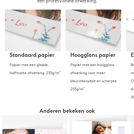
een professionele afwerking.
Standaard papier
Hoogglans papier
E
Papier met een gladde,
Papier met een hoogglans
B
halfmatte afwerking. 235g/m²
afwerking voor meer
m
kleurintensiteit en scherpte.
O
235g/m²
d
3
Anderen bekeken ook