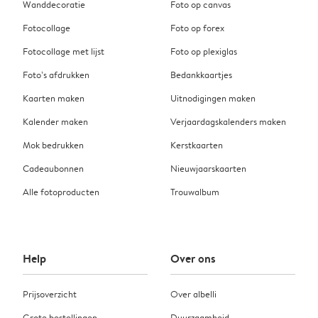
Wanddecoratie
Foto op canvas
Fotocollage
Foto op forex
Fotocollage met lijst
Foto op plexiglas
Foto’s afdrukken
Bedankkaartjes
Kaarten maken
Uitnodigingen maken
Kalender maken
Verjaardagskalenders maken
Mok bedrukken
Kerstkaarten
Cadeaubonnen
Nieuwjaarskaarten
Alle fotoproducten
Trouwalbum
Help
Over ons
Prijsoverzicht
Over albelli
Grote bestellingen
Duurzaamheid