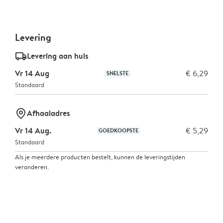
Levering
delivery_standard_v2
Levering aan huis
Vr 14 Aug
€ 6,29
SNELSTE
Standaard
marker-pin
Afhaaladres
Vr 14 Aug.
€ 5,29
GOEDKOOPSTE
Standaard
Als je meerdere producten bestelt, kunnen de leveringstijden
veranderen.