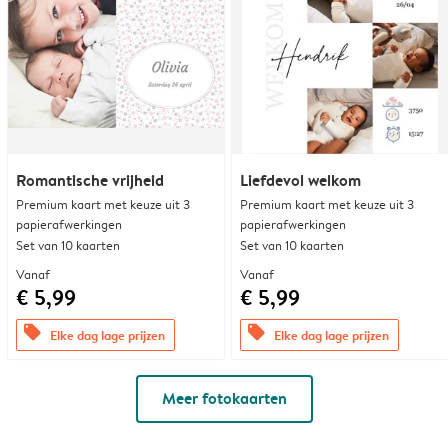
Romantische vrijheid
Liefdevol welkom
Premium kaart met keuze uit 3
Premium kaart met keuze uit 3
papierafwerkingen
papierafwerkingen
Set van 10 kaarten
Set van 10 kaarten
Vanaf
Vanaf
€ 5,99
€ 5,99
offers
offers
Elke dag lage prijzen
Elke dag lage prijzen
Meer fotokaarten