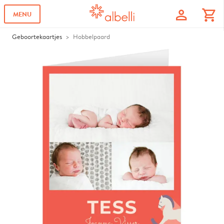
profile
shopping_cart
MENU
Geboortekaartjes
Hobbelpaard