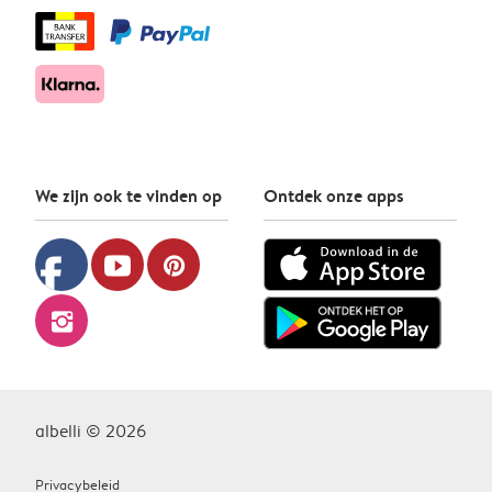
We zijn ook te vinden op
Ontdek onze apps
facebook
youtube
pinterest
instagram
albelli © 2026
Privacybeleid