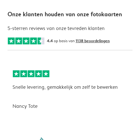
Onze klanten houden van onze fotokaarten
5-sterren reviews van onze tevreden klanten
4.4
op basis van
1138 beoordelingen
Snelle levering, gemakkelijk om zelf te bewerken
D
i
Nancy Tote
filled-pagination
outlined-paginatio
outlined-paginat
outlined-pagin
outlined-pag
outlined-p