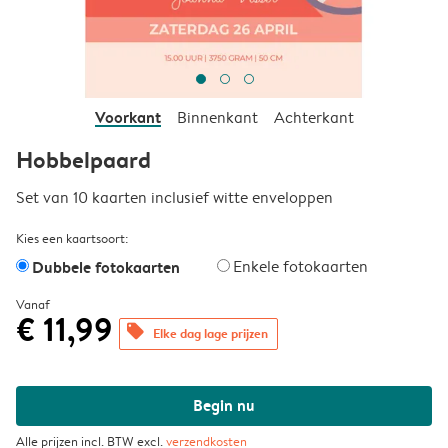
Voorkant
Binnenkant
Achterkant
Hobbelpaard
Set van 10 kaarten inclusief witte enveloppen
Kies een kaartsoort:
Dubbele fotokaarten
Enkele fotokaarten
Vanaf
€ 11,99
offers
Elke dag lage prijzen
Begin nu
Alle prijzen incl. BTW excl.
verzendkosten