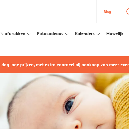
question
Blog
's afdrukken
Fotocadeaus
Kalenders
Huwelijk
slim_arrow_down
slim_arrow_down
slim_arrow_down
e dag lage prijzen, met extra voordeel bij aankoop van meer ex