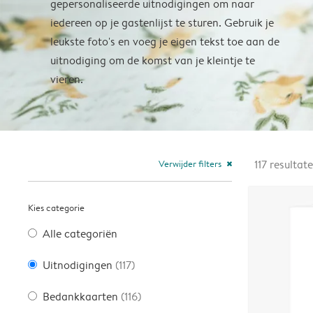
gepersonaliseerde uitnodigingen om naar
iedereen op je gastenlijst te sturen. Gebruik je
leukste foto's en voeg je eigen tekst toe aan de
uitnodiging om de komst van je kleintje te
vieren.
Verwijder filters
117
resultat
close
Kies categorie
Alle categoriën
Uitnodigingen
(117)
Bedankkaarten
(116)