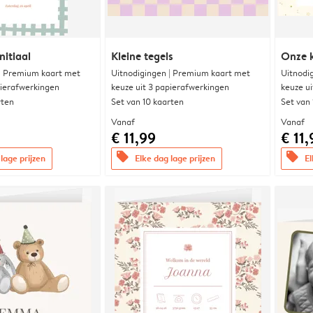
nitiaal
Kleine tegels
Onze k
 | Premium kaart met
Uitnodigingen | Premium kaart met
Uitnodi
pierafwerkingen
keuze uit 3 papierafwerkingen
keuze u
rten
Set van 10 kaarten
Set van
Vanaf
Vanaf
€ 11,99
€ 11,
offers
offers
lage prijzen
Elke dag lage prijzen
El