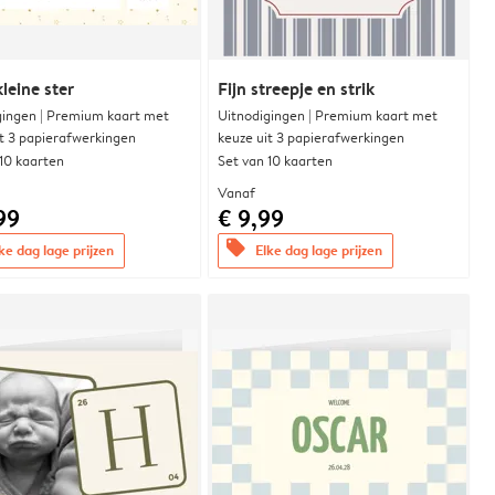
leine ster
Fijn streepje en strik
gingen | Premium kaart met
Uitnodigingen | Premium kaart met
it 3 papierafwerkingen
keuze uit 3 papierafwerkingen
 10 kaarten
Set van 10 kaarten
Vanaf
99
€ 9,99
offers
ke dag lage prijzen
Elke dag lage prijzen