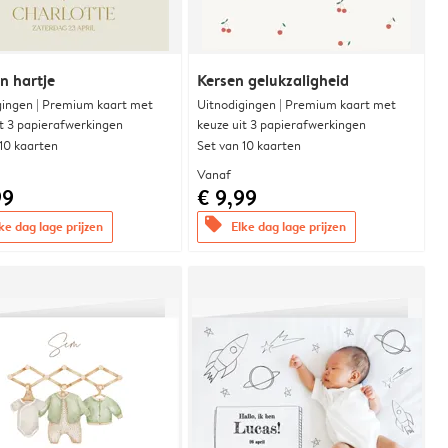
n hartje
Kersen gelukzaligheid
gingen | Premium kaart met
Uitnodigingen | Premium kaart met
it 3 papierafwerkingen
keuze uit 3 papierafwerkingen
 10 kaarten
Set van 10 kaarten
Vanaf
99
€ 9,99
offers
ke dag lage prijzen
Elke dag lage prijzen