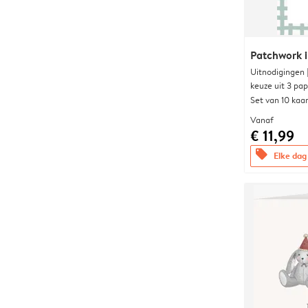
Patchwork i
Uitnodigingen
keuze uit 3 pa
Set van 10 kaa
Vanaf
€ 11,99
offers
Elke dag 