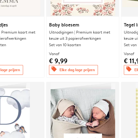
djes
Baby bloesem
Tegel i
 | Premium kaart met
Uitnodigingen | Premium kaart met
Uitnodi
pierafwerkingen
keuze uit 3 papierafwerkingen
keuze u
rten
Set van 10 kaarten
Set van
Vanaf
Vanaf
€ 9,99
€ 11,
offers
offers
lage prijzen
Elke dag lage prijzen
El