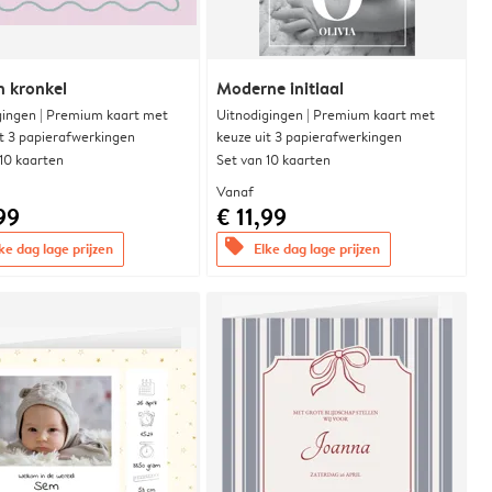
n kronkel
Moderne initiaal
gingen | Premium kaart met
Uitnodigingen | Premium kaart met
it 3 papierafwerkingen
keuze uit 3 papierafwerkingen
 10 kaarten
Set van 10 kaarten
Vanaf
99
€ 11,99
offers
ke dag lage prijzen
Elke dag lage prijzen