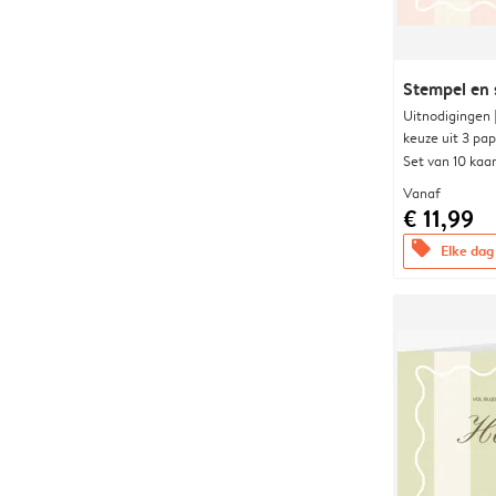
Stempel en 
Uitnodigingen
keuze uit 3 pa
Set van 10 kaa
Vanaf
€ 11,99
offers
Elke dag 