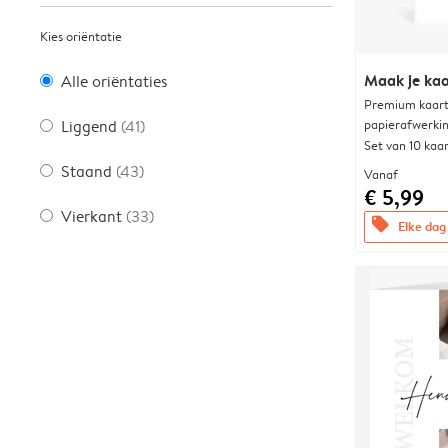
Kies oriëntatie
Maak je kaa
Alle oriëntaties
Premium kaart 
papierafwerki
Liggend
(41)
Set van 10 kaa
Staand
(43)
Vanaf
€ 5,99
Vierkant
(33)
offers
Elke dag 