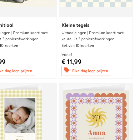
nitiaal
Kleine tegels
gingen | Premium kaart met
Uitnodigingen | Premium kaart met
it 3 papierafwerkingen
keuze uit 3 papierafwerkingen
 10 kaarten
Set van 10 kaarten
Vanaf
99
€ 11,99
offers
ke dag lage prijzen
Elke dag lage prijzen