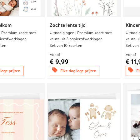
elkom
Zachte lente tijd
Kinde
 | Premium kaart met
Uitnodigingen | Premium kaart met
Uitnodi
pierafwerkingen
keuze uit 3 papierafwerkingen
keuze u
rten
Set van 10 kaarten
Set van
Vanaf
Vanaf
€ 9,99
€ 11,
offers
offers
lage prijzen
Elke dag lage prijzen
El