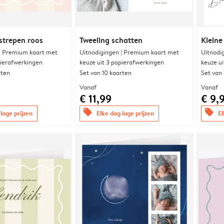
strepen roos
Tweeling schatten
Kleine
 | Premium kaart met
Uitnodigingen | Premium kaart met
Uitnodi
pierafwerkingen
keuze uit 3 papierafwerkingen
keuze u
rten
Set van 10 kaarten
Set van
Vanaf
Vanaf
€ 11,99
€ 9,
offers
offers
lage prijzen
Elke dag lage prijzen
El