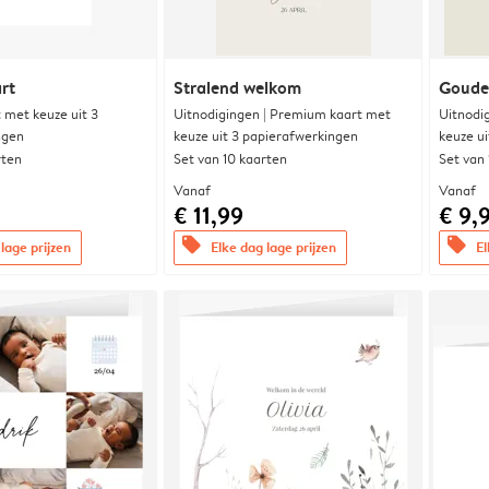
rt
Stralend welkom
Goude
met keuze uit 3
Uitnodigingen | Premium kaart met
Uitnodi
ngen
keuze uit 3 papierafwerkingen
keuze u
rten
Set van 10 kaarten
Set van
Vanaf
Vanaf
€ 11,99
€ 9,
offers
offers
lage prijzen
Elke dag lage prijzen
El