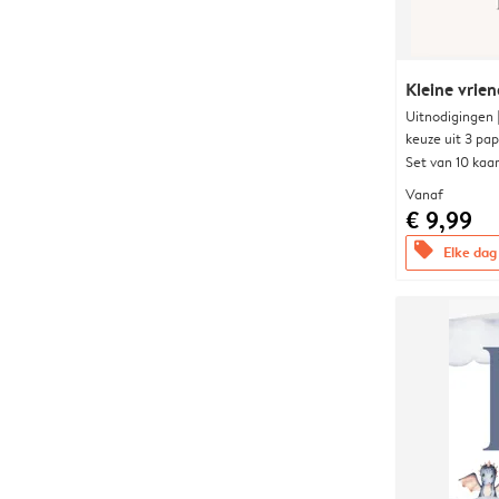
Kleine vrien
Uitnodigingen
keuze uit 3 pa
Set van 10 kaa
Vanaf
€ 9,99
offers
Elke dag 