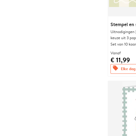
Stempel en s
Uitnodigingen
keuze uit 3 pa
Set van 10 kaa
Vanaf
€ 11,99
offers
Elke dag 