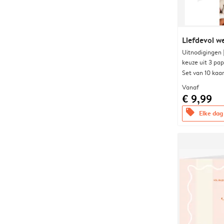
Liefdevol w
Uitnodigingen
keuze uit 3 pa
Set van 10 kaa
Vanaf
€ 9,99
offers
Elke dag 