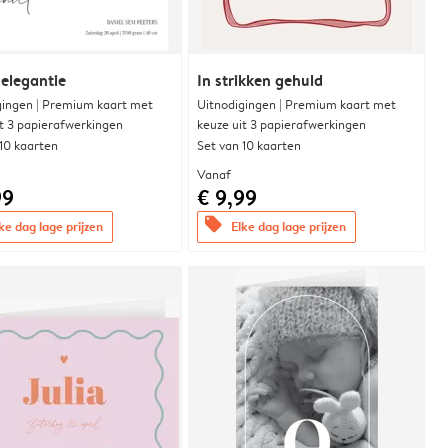
 elegantie
In strikken gehuld
gingen | Premium kaart met
Uitnodigingen | Premium kaart met
it 3 papierafwerkingen
keuze uit 3 papierafwerkingen
 10 kaarten
Set van 10 kaarten
Vanaf
99
€ 9,99
offers
ke dag lage prijzen
Elke dag lage prijzen