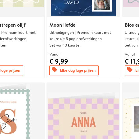
trepen olijf
Maan liefde
Blos e
 | Premium kaart met
Uitnodigingen | Premium kaart met
Uitnodi
pierafwerkingen
keuze uit 3 papierafwerkingen
keuze u
rten
Set van 10 kaarten
Set van
Vanaf
Vanaf
€ 9,99
€ 11,
offers
offers
lage prijzen
Elke dag lage prijzen
El