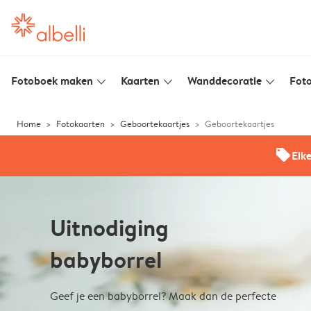
Fotoboek maken
Kaarten
Wanddecoratie
Foto
slim_arrow_down
slim_arrow_down
slim_arrow_down
Home
Fotokaarten
Geboortekaartjes
Geboortekaartjes
offers
Elk
Uitnodiging
babyborrel
Geef je een babyborrel? Maak dan de perfecte