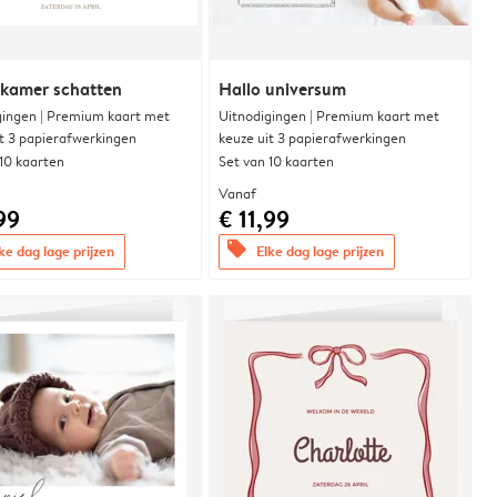
rkamer schatten
Hallo universum
gingen | Premium kaart met
Uitnodigingen | Premium kaart met
it 3 papierafwerkingen
keuze uit 3 papierafwerkingen
 10 kaarten
Set van 10 kaarten
Vanaf
99
€ 11,99
offers
ke dag lage prijzen
Elke dag lage prijzen