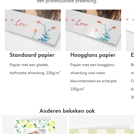
een professionele afwerking.
Standaard papier
Hoogglans papier
E
Papier met een gladde,
Papier met een hoogglans
B
halfmatte afwerking. 235g/m²
afwerking voor meer
m
kleurintensiteit en scherpte.
O
235g/m²
d
3
Anderen bekeken ook