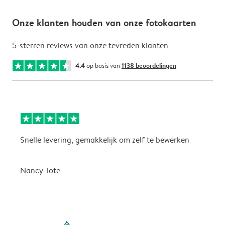
Onze klanten houden van onze fotokaarten
5-sterren reviews van onze tevreden klanten
4.4
op basis van
1138 beoordelingen
Snelle levering, gemakkelijk om zelf te bewerken
D
i
Nancy Tote
filled-pagination
outlined-paginatio
outlined-paginat
outlined-pagin
outlined-pag
outlined-p