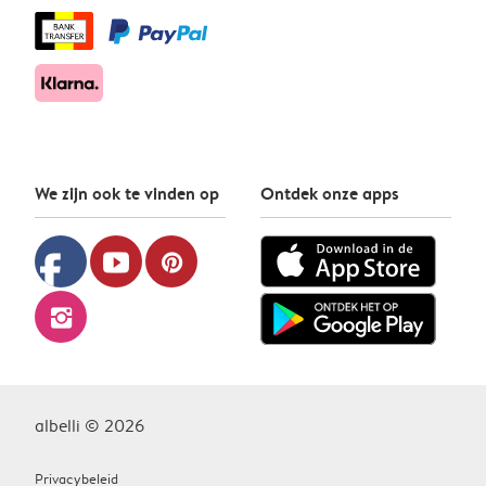
We zijn ook te vinden op
Ontdek onze apps
facebook
youtube
pinterest
instagram
albelli © 2026
Privacybeleid