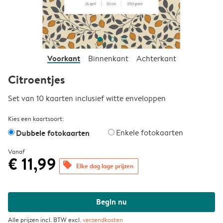
Voorkant
Binnenkant
Achterkant
Citroentjes
Set van 10 kaarten inclusief witte enveloppen
Kies een kaartsoort:
Dubbele fotokaarten
Enkele fotokaarten
Vanaf
€ 11,99
offers
Elke dag lage prijzen
Begin nu
Alle prijzen incl. BTW excl.
verzendkosten