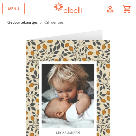
profile
shopping_cart
MENU
Geboortekaartjes
Citroentjes