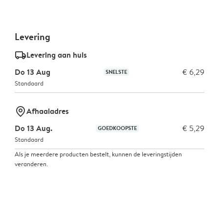
Levering
delivery_standard_v2
Levering aan huis
Do 13 Aug
€ 6,29
SNELSTE
Standaard
marker-pin
Afhaaladres
Do 13 Aug.
€ 5,29
GOEDKOOPSTE
Standaard
Als je meerdere producten bestelt, kunnen de leveringstijden
veranderen.