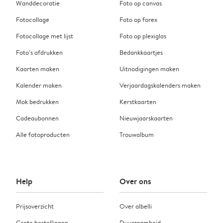
Wanddecoratie
Foto op canvas
Fotocollage
Foto op forex
Fotocollage met lijst
Foto op plexiglas
Foto’s afdrukken
Bedankkaartjes
Kaarten maken
Uitnodigingen maken
Kalender maken
Verjaardagskalenders maken
Mok bedrukken
Kerstkaarten
Cadeaubonnen
Nieuwjaarskaarten
Alle fotoproducten
Trouwalbum
Help
Over ons
Prijsoverzicht
Over albelli
Grote bestellingen
Duurzaamheid