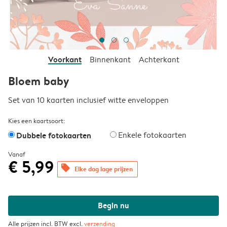
Voorkant
Binnenkant
Achterkant
Bloem baby
Set van 10 kaarten inclusief witte enveloppen
Kies een kaartsoort:
Dubbele fotokaarten
Enkele fotokaarten
Vanaf
€ 5,99
offers
Elke dag lage prijzen
Begin nu
Alle prijzen incl. BTW excl.
verzending