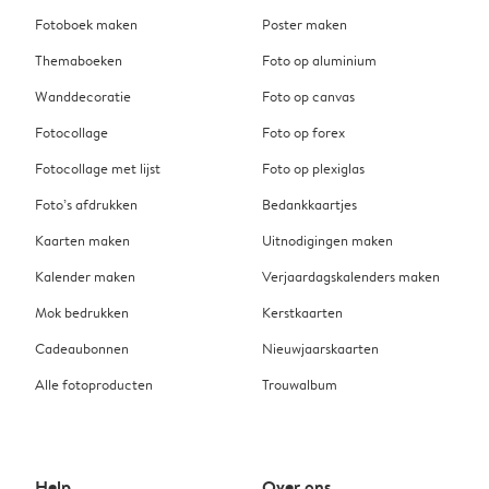
Fotoboek maken
Poster maken
Themaboeken
Foto op aluminium
Wanddecoratie
Foto op canvas
Fotocollage
Foto op forex
Fotocollage met lijst
Foto op plexiglas
Foto’s afdrukken
Bedankkaartjes
Kaarten maken
Uitnodigingen maken
Kalender maken
Verjaardagskalenders maken
Mok bedrukken
Kerstkaarten
Cadeaubonnen
Nieuwjaarskaarten
Alle fotoproducten
Trouwalbum
Help
Over ons