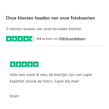
Onze klanten houden van onze fotokaarten
5-sterren reviews van onze tevreden klanten
4.4
op basis van
1138 beoordelingen
Alles was zoals ik wou, de kaartjes zijn van super
W
kwaliteit alsook de foto's. Super blij mee!
t
j
t
Klant