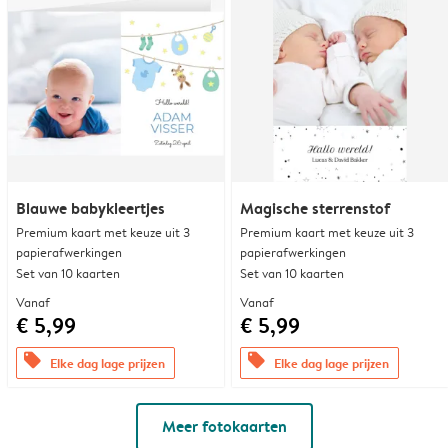
Blauwe babykleertjes
Magische sterrenstof
Premium kaart met keuze uit 3
Premium kaart met keuze uit 3
papierafwerkingen
papierafwerkingen
Set van 10 kaarten
Set van 10 kaarten
Vanaf
Vanaf
€ 5,99
€ 5,99
offers
offers
Elke dag lage prijzen
Elke dag lage prijzen
Meer fotokaarten