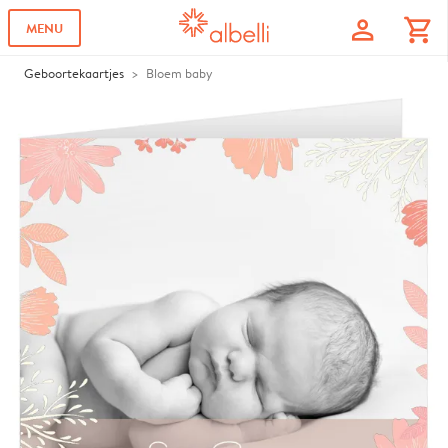
profile
shopping_cart
MENU
Geboortekaartjes
Bloem baby