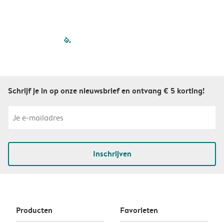
filled-pagination
outlined-paginatio
outlined-paginat
outlined-pagin
outlined-pag
outlined-p
Schrijf je in op onze nieuwsbrief en ontvang € 5 korting!
Inschrijven
Producten
Favorieten