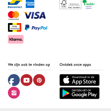
We zijn ook te vinden op
Ontdek onze apps
facebook
youtube
pinterest
instagram