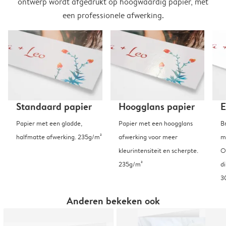
ontwerp wordt afgedrukt op hoogwaardig papier, met
een professionele afwerking.
Standaard papier
Hoogglans papier
E
Papier met een gladde,
Papier met een hoogglans
B
halfmatte afwerking. 235g/m²
afwerking voor meer
m
kleurintensiteit en scherpte.
O
235g/m²
d
3
Anderen bekeken ook