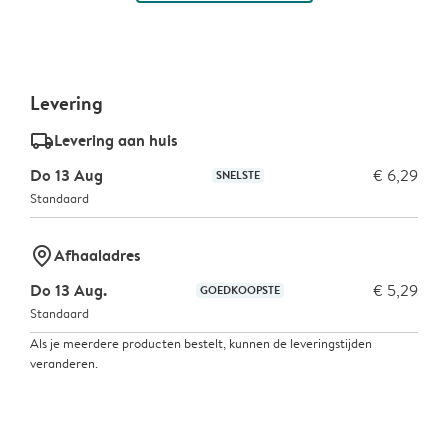
Levering
delivery_standard_v2
Levering aan huis
Do 13 Aug
€ 6,29
SNELSTE
Standaard
marker-pin
Afhaaladres
Do 13 Aug.
€ 5,29
GOEDKOOPSTE
Standaard
Als je meerdere producten bestelt, kunnen de leveringstijden
veranderen.