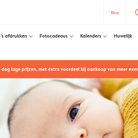
question
Blog
's afdrukken
Fotocadeaus
Kalenders
Huwelijk
slim_arrow_down
slim_arrow_down
slim_arrow_down
e dag lage prijzen, met extra voordeel bij aankoop van meer ex