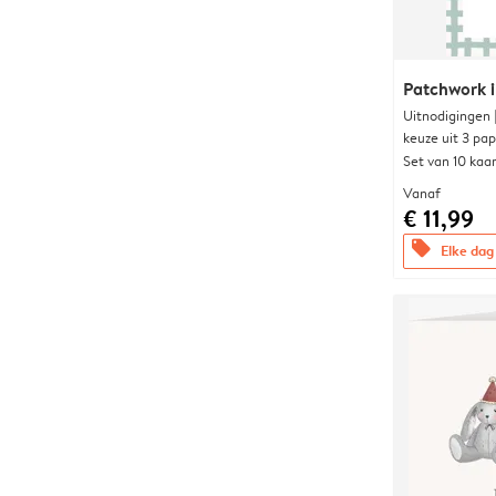
Patchwork i
Uitnodigingen
keuze uit 3 pa
Set van 10 kaa
Vanaf
€ 11,99
offers
Elke dag 