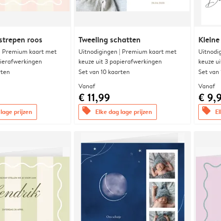
strepen roos
Tweeling schatten
Kleine
 | Premium kaart met
Uitnodigingen | Premium kaart met
Uitnodi
pierafwerkingen
keuze uit 3 papierafwerkingen
keuze u
rten
Set van 10 kaarten
Set van
Vanaf
Vanaf
€ 11,99
€ 9,
offers
offers
lage prijzen
Elke dag lage prijzen
El