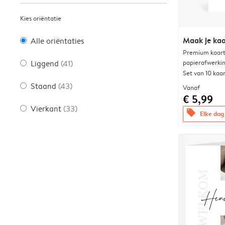
Kies oriëntatie
Maak je kaa
Alle oriëntaties
Premium kaart 
papierafwerki
Liggend
(41)
Set van 10 kaa
Staand
(43)
Vanaf
€ 5,99
Vierkant
(33)
offers
Elke dag 