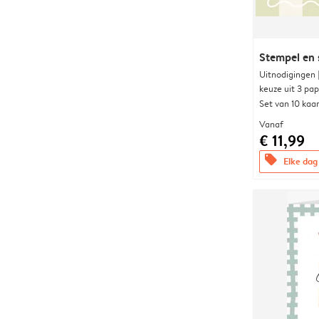
Stempel en s
Uitnodigingen
keuze uit 3 pa
Set van 10 kaa
Vanaf
€ 11,99
offers
Elke dag 