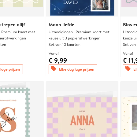
trepen olijf
Maan liefde
Blos e
 | Premium kaart met
Uitnodigingen | Premium kaart met
Uitnodi
pierafwerkingen
keuze uit 3 papierafwerkingen
keuze u
rten
Set van 10 kaarten
Set van
Vanaf
Vanaf
€ 9,99
€ 11,
offers
offers
lage prijzen
Elke dag lage prijzen
El