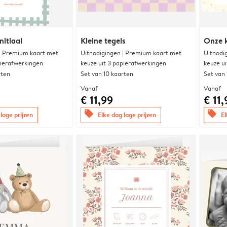
nitiaal
Kleine tegels
Onze k
 | Premium kaart met
Uitnodigingen | Premium kaart met
Uitnodi
pierafwerkingen
keuze uit 3 papierafwerkingen
keuze u
rten
Set van 10 kaarten
Set van
Vanaf
Vanaf
€ 11,99
€ 11,
offers
offers
lage prijzen
Elke dag lage prijzen
El