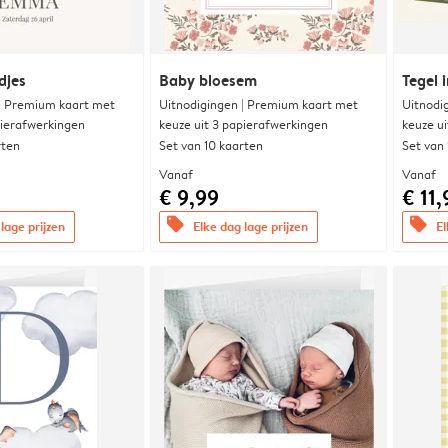
djes
Baby bloesem
Tegel i
 | Premium kaart met
Uitnodigingen | Premium kaart met
Uitnodi
pierafwerkingen
keuze uit 3 papierafwerkingen
keuze u
rten
Set van 10 kaarten
Set van
Vanaf
Vanaf
€ 9,99
€ 11,
offers
offers
lage prijzen
Elke dag lage prijzen
El