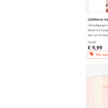
Liefdevol w
Uitnodigingen
keuze uit 3 pa
Set van 10 kaa
Vanaf
€ 9,99
offers
Elke dag 