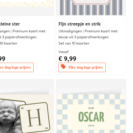
leine ster
Fijn streepje en strik
gingen | Premium kaart met
Uitnodigingen | Premium kaart met
it 3 papierafwerkingen
keuze uit 3 papierafwerkingen
 10 kaarten
Set van 10 kaarten
Vanaf
99
€ 9,99
offers
ke dag lage prijzen
Elke dag lage prijzen