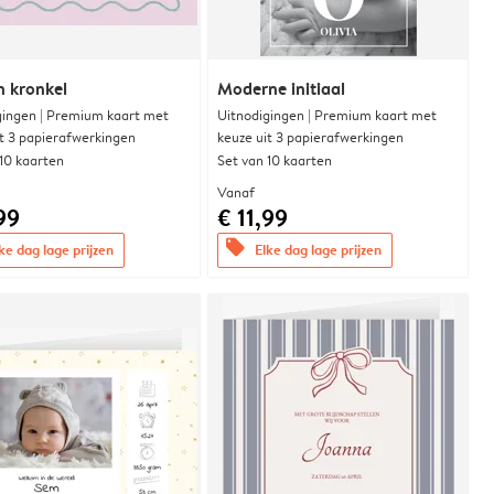
n kronkel
Moderne initiaal
gingen | Premium kaart met
Uitnodigingen | Premium kaart met
it 3 papierafwerkingen
keuze uit 3 papierafwerkingen
 10 kaarten
Set van 10 kaarten
Vanaf
99
€ 11,99
offers
ke dag lage prijzen
Elke dag lage prijzen