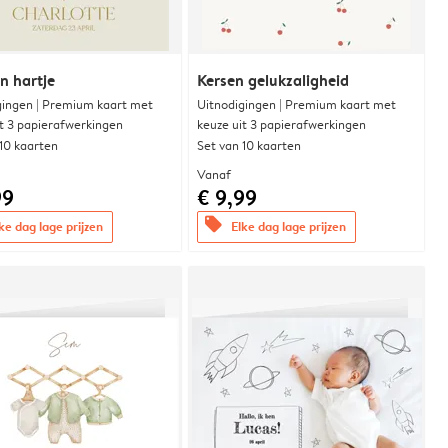
n hartje
Kersen gelukzaligheid
gingen | Premium kaart met
Uitnodigingen | Premium kaart met
it 3 papierafwerkingen
keuze uit 3 papierafwerkingen
 10 kaarten
Set van 10 kaarten
Vanaf
99
€ 9,99
offers
ke dag lage prijzen
Elke dag lage prijzen