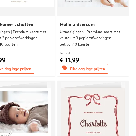
rkamer schatten
Hallo universum
gingen | Premium kaart met
Uitnodigingen | Premium kaart met
it 3 papierafwerkingen
keuze uit 3 papierafwerkingen
 10 kaarten
Set van 10 kaarten
Vanaf
99
€ 11,99
offers
ke dag lage prijzen
Elke dag lage prijzen