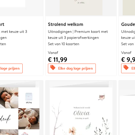
rt
Stralend welkom
Goude
met keuze uit 3
Uitnodigingen | Premium kaart met
Uitnodi
ngen
keuze uit 3 papierafwerkingen
keuze u
rten
Set van 10 kaarten
Set van
Vanaf
Vanaf
€ 11,99
€ 9,
offers
offers
lage prijzen
Elke dag lage prijzen
El