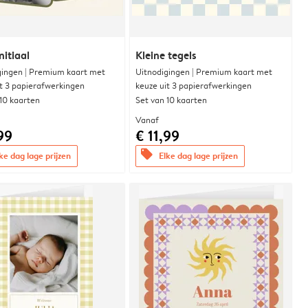
nitiaal
Kleine tegels
gingen | Premium kaart met
Uitnodigingen | Premium kaart met
it 3 papierafwerkingen
keuze uit 3 papierafwerkingen
 10 kaarten
Set van 10 kaarten
Vanaf
99
€ 11,99
offers
ke dag lage prijzen
Elke dag lage prijzen