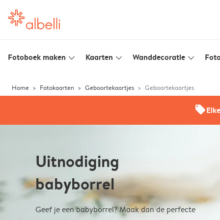
Fotoboek maken
Kaarten
Wanddecoratie
Foto
slim_arrow_down
slim_arrow_down
slim_arrow_down
Home
Fotokaarten
Geboortekaartjes
Geboortekaartjes
offers
Elk
Uitnodiging
babyborrel
Geef je een babyborrel? Maak dan de perfecte