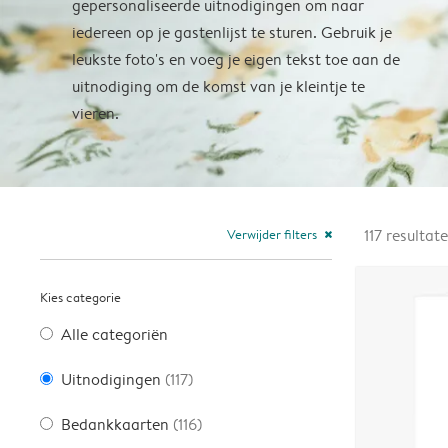
gepersonaliseerde uitnodigingen om naar
iedereen op je gastenlijst te sturen. Gebruik je
leukste foto's en voeg je eigen tekst toe aan de
uitnodiging om de komst van je kleintje te
vieren.
Verwijder filters
117
resultat
close
Kies categorie
Alle categoriën
Uitnodigingen
(117)
Bedankkaarten
(116)