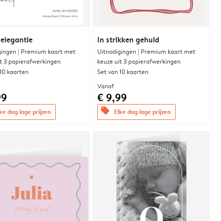
 elegantie
In strikken gehuld
gingen | Premium kaart met
Uitnodigingen | Premium kaart met
it 3 papierafwerkingen
keuze uit 3 papierafwerkingen
 10 kaarten
Set van 10 kaarten
Vanaf
99
€ 9,99
offers
ke dag lage prijzen
Elke dag lage prijzen