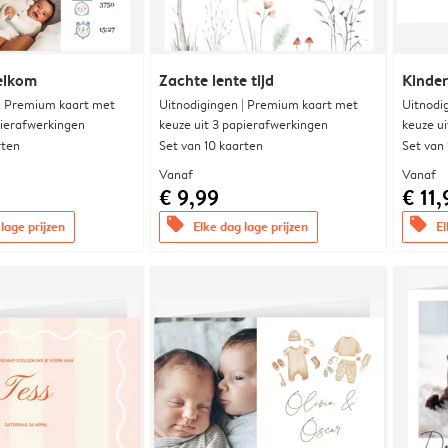
elkom
Zachte lente tijd
Kinde
 | Premium kaart met
Uitnodigingen | Premium kaart met
Uitnodi
pierafwerkingen
keuze uit 3 papierafwerkingen
keuze u
rten
Set van 10 kaarten
Set van
Vanaf
Vanaf
€ 9,99
€ 11,
offers
offers
lage prijzen
Elke dag lage prijzen
El