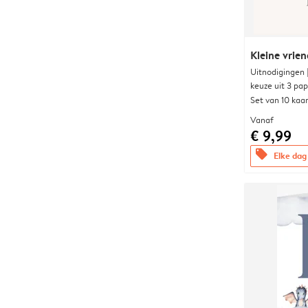
Kleine vrien
Uitnodigingen
keuze uit 3 pa
Set van 10 kaa
Vanaf
€ 9,99
offers
Elke dag 