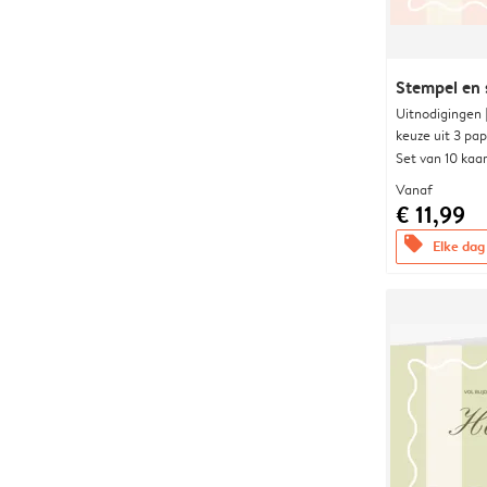
Stempel en 
Uitnodigingen
keuze uit 3 pa
Set van 10 kaa
Vanaf
€ 11,99
offers
Elke dag 