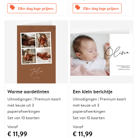
offers
offers
Elke dag lage prijzen
Elke dag lage prijzen
Warme aardetinten
Een klein berichtje
Uitnodigingen | Premium kaart
Uitnodigingen | Premium kaart
met keuze uit 3
met keuze uit 3
papierafwerkingen
papierafwerkingen
Set van 10 kaarten
Set van 10 kaarten
Vanaf
Vanaf
€ 11,99
€ 11,99