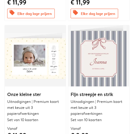
€ 11,99
€ 11,99
offers
offers
Elke dag lage prijzen
Elke dag lage prijzen
Onze kleine ster
Fijn streepje en strik
Uitnodigingen | Premium kaart
Uitnodigingen | Premium kaart
met keuze uit 3
met keuze uit 3
papierafwerkingen
papierafwerkingen
Set van 10 kaarten
Set van 10 kaarten
Vanaf
Vanaf