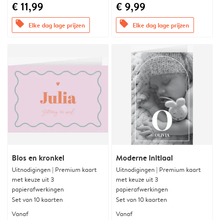
€ 11,99
€ 9,99
offers
offers
Elke dag lage prijzen
Elke dag lage prijzen
Blos en kronkel
Moderne initiaal
Uitnodigingen | Premium kaart
Uitnodigingen | Premium kaart
met keuze uit 3
met keuze uit 3
papierafwerkingen
papierafwerkingen
Set van 10 kaarten
Set van 10 kaarten
Vanaf
Vanaf