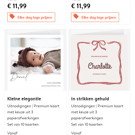
€ 11,99
€ 11,99
offers
offers
Elke dag lage prijzen
Elke dag lage prijzen
Kleine elegantie
In strikken gehuld
Uitnodigingen | Premium kaart
Uitnodigingen | Premium kaart
met keuze uit 3
met keuze uit 3
papierafwerkingen
papierafwerkingen
Set van 10 kaarten
Set van 10 kaarten
Vanaf
Vanaf