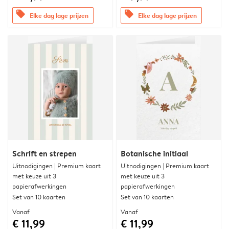
offers
offers
Elke dag lage prijzen
Elke dag lage prijzen
Schrift en strepen
Botanische initiaal
Uitnodigingen | Premium kaart
Uitnodigingen | Premium kaart
met keuze uit 3
met keuze uit 3
papierafwerkingen
papierafwerkingen
Set van 10 kaarten
Set van 10 kaarten
Vanaf
Vanaf
€ 11,99
€ 11,99