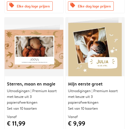
offers
offers
Elke dag lage prijzen
Elke dag lage prijzen
Sterren, maan en magie
Mijn eerste groet
Uitnodigingen | Premium kaart
Uitnodigingen | Premium kaart
met keuze uit 3
met keuze uit 3
papierafwerkingen
papierafwerkingen
Set van 10 kaarten
Set van 10 kaarten
Vanaf
Vanaf
€ 11,99
€ 9,99