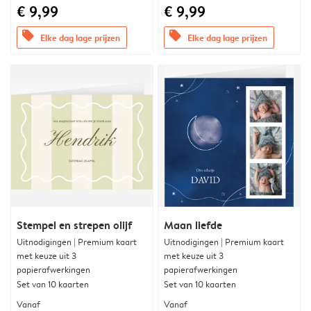
€ 9,99
€ 9,99
offers
offers
Elke dag lage prijzen
Elke dag lage prijzen
Stempel en strepen olijf
Maan liefde
Uitnodigingen | Premium kaart
Uitnodigingen | Premium kaart
met keuze uit 3
met keuze uit 3
papierafwerkingen
papierafwerkingen
Set van 10 kaarten
Set van 10 kaarten
Vanaf
Vanaf