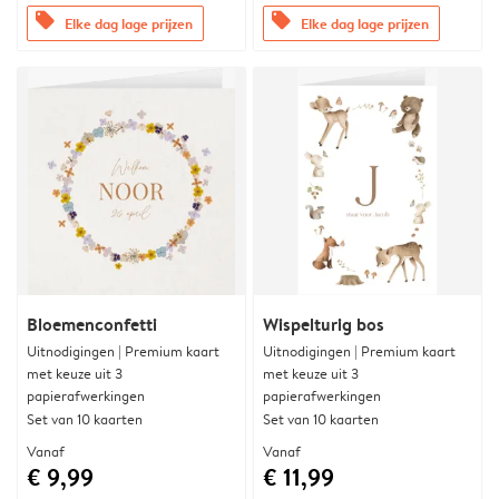
offers
offers
Elke dag lage prijzen
Elke dag lage prijzen
Bloemenconfetti
Wispelturig bos
Uitnodigingen | Premium kaart
Uitnodigingen | Premium kaart
met keuze uit 3
met keuze uit 3
papierafwerkingen
papierafwerkingen
Set van 10 kaarten
Set van 10 kaarten
Vanaf
Vanaf
€ 9,99
€ 11,99