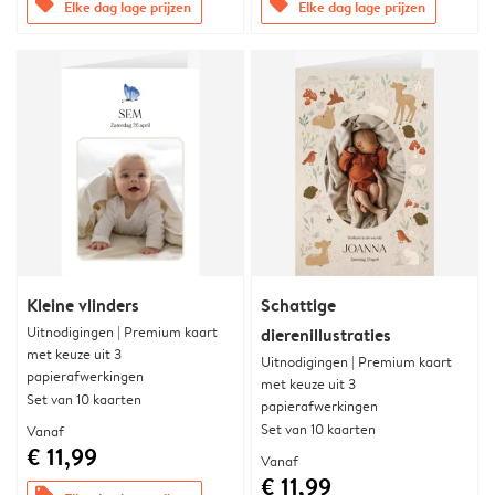
offers
offers
Elke dag lage prijzen
Elke dag lage prijzen
Kleine vlinders
Schattige
Uitnodigingen | Premium kaart
dierenillustraties
met keuze uit 3
Uitnodigingen | Premium kaart
papierafwerkingen
met keuze uit 3
Set van 10 kaarten
papierafwerkingen
Set van 10 kaarten
Vanaf
€ 11,99
Vanaf
€ 11,99