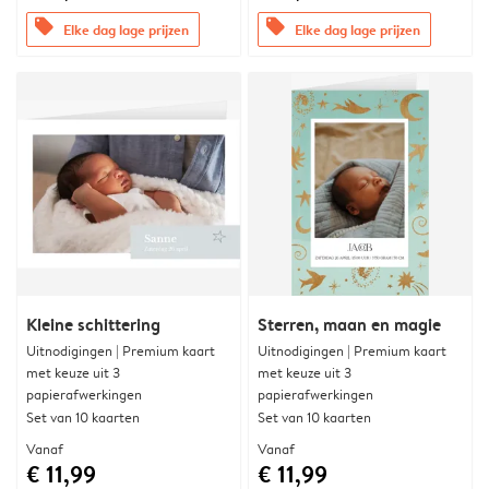
offers
offers
Elke dag lage prijzen
Elke dag lage prijzen
Kleine schittering
Sterren, maan en magie
Uitnodigingen | Premium kaart
Uitnodigingen | Premium kaart
met keuze uit 3
met keuze uit 3
papierafwerkingen
papierafwerkingen
Set van 10 kaarten
Set van 10 kaarten
Vanaf
Vanaf
€ 11,99
€ 11,99