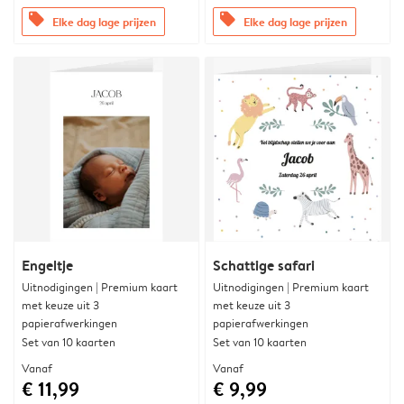
offers
offers
Elke dag lage prijzen
Elke dag lage prijzen
Engeltje
Schattige safari
Uitnodigingen | Premium kaart
Uitnodigingen | Premium kaart
met keuze uit 3
met keuze uit 3
papierafwerkingen
papierafwerkingen
Set van 10 kaarten
Set van 10 kaarten
Vanaf
Vanaf
€ 11,99
€ 9,99