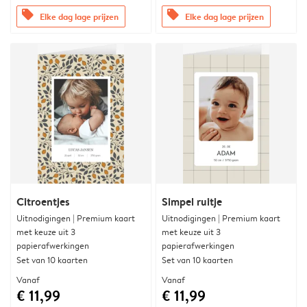
offers
offers
Elke dag lage prijzen
Elke dag lage prijzen
Citroentjes
Simpel ruitje
Uitnodigingen | Premium kaart
Uitnodigingen | Premium kaart
met keuze uit 3
met keuze uit 3
papierafwerkingen
papierafwerkingen
Set van 10 kaarten
Set van 10 kaarten
Vanaf
Vanaf
€ 11,99
€ 11,99