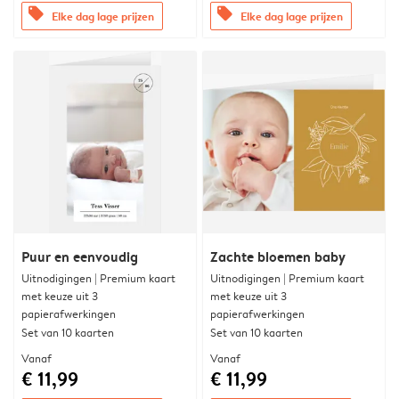
offers
offers
Elke dag lage prijzen
Elke dag lage prijzen
Puur en eenvoudig
Zachte bloemen baby
Uitnodigingen | Premium kaart
Uitnodigingen | Premium kaart
met keuze uit 3
met keuze uit 3
papierafwerkingen
papierafwerkingen
Set van 10 kaarten
Set van 10 kaarten
Vanaf
Vanaf
€ 11,99
€ 11,99