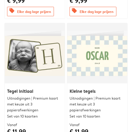
€ 9,99
€ 9,99
offers
offers
Elke dag lage prijzen
Elke dag lage prijzen
Tegel initiaal
Kleine tegels
Uitnodigingen | Premium kaart
Uitnodigingen | Premium kaart
met keuze uit 3
met keuze uit 3
papierafwerkingen
papierafwerkingen
Set van 10 kaarten
Set van 10 kaarten
Vanaf
Vanaf
€ 11,99
€ 11,99