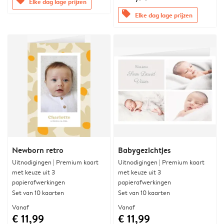
offers
Elke dag lage prijzen
offers
Elke dag lage prijzen
Newborn retro
Babygezichtjes
Uitnodigingen | Premium kaart
Uitnodigingen | Premium kaart
met keuze uit 3
met keuze uit 3
papierafwerkingen
papierafwerkingen
Set van 10 kaarten
Set van 10 kaarten
Vanaf
Vanaf
€ 11,99
€ 11,99