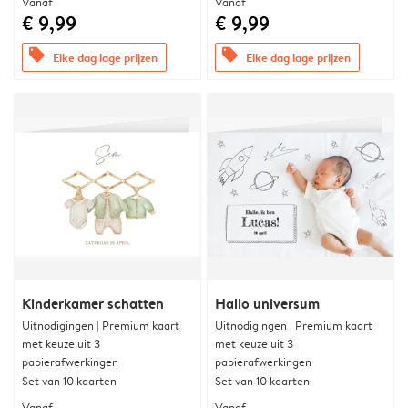
Vanaf
Vanaf
€ 9,99
€ 9,99
offers
offers
Elke dag lage prijzen
Elke dag lage prijzen
Kinderkamer schatten
Hallo universum
Uitnodigingen | Premium kaart
Uitnodigingen | Premium kaart
met keuze uit 3
met keuze uit 3
papierafwerkingen
papierafwerkingen
Set van 10 kaarten
Set van 10 kaarten
Vanaf
Vanaf