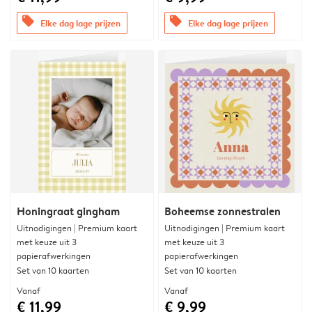
offers
offers
Elke dag lage prijzen
Elke dag lage prijzen
Honingraat gingham
Boheemse zonnestralen
Uitnodigingen | Premium kaart
Uitnodigingen | Premium kaart
met keuze uit 3
met keuze uit 3
papierafwerkingen
papierafwerkingen
Set van 10 kaarten
Set van 10 kaarten
Vanaf
Vanaf
€ 11,99
€ 9,99