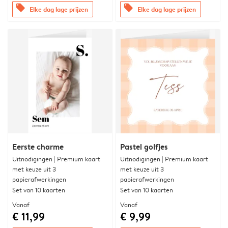
offers
offers
Elke dag lage prijzen
Elke dag lage prijzen
Eerste charme
Pastel golfjes
Uitnodigingen | Premium kaart
Uitnodigingen | Premium kaart
met keuze uit 3
met keuze uit 3
papierafwerkingen
papierafwerkingen
Set van 10 kaarten
Set van 10 kaarten
Vanaf
Vanaf
€ 11,99
€ 9,99