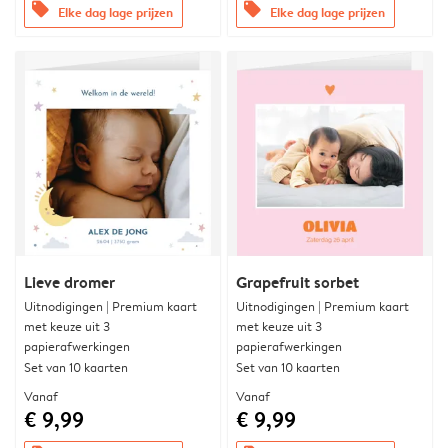
offers
offers
Elke dag lage prijzen
Elke dag lage prijzen
Lieve dromer
Grapefruit sorbet
Uitnodigingen | Premium kaart
Uitnodigingen | Premium kaart
met keuze uit 3
met keuze uit 3
papierafwerkingen
papierafwerkingen
Set van 10 kaarten
Set van 10 kaarten
Vanaf
Vanaf
€ 9,99
€ 9,99