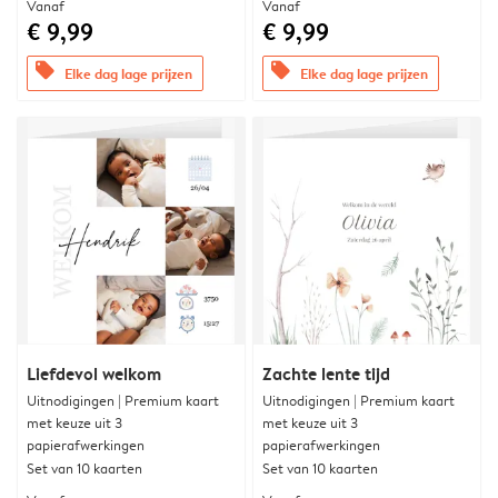
Vanaf
Vanaf
€ 9,99
€ 9,99
offers
offers
Elke dag lage prijzen
Elke dag lage prijzen
Liefdevol welkom
Zachte lente tijd
Uitnodigingen | Premium kaart
Uitnodigingen | Premium kaart
met keuze uit 3
met keuze uit 3
papierafwerkingen
papierafwerkingen
Set van 10 kaarten
Set van 10 kaarten