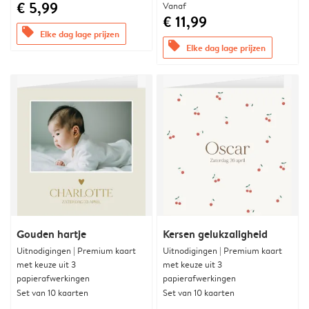
€ 5,99
Vanaf
€ 11,99
offers
Elke dag lage prijzen
offers
Elke dag lage prijzen
Gouden hartje
Kersen gelukzaligheid
Uitnodigingen | Premium kaart
Uitnodigingen | Premium kaart
met keuze uit 3
met keuze uit 3
papierafwerkingen
papierafwerkingen
Set van 10 kaarten
Set van 10 kaarten