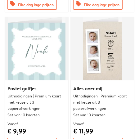
offers
offers
Elke dag lage prijzen
Elke dag lage prijzen
Pastel golfjes
Alles over mij
Uitnodigingen | Premium kaart
Uitnodigingen | Premium kaart
met keuze uit 3
met keuze uit 3
papierafwerkingen
papierafwerkingen
Set van 10 kaarten
Set van 10 kaarten
Vanaf
Vanaf
€ 9,99
€ 11,99