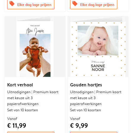
offers
offers
Elke dag lage prijzen
Elke dag lage prijzen
Kort verhaal
Gouden hartjes
Uitnodigingen | Premium kaart
Uitnodigingen | Premium kaart
met keuze uit 3
met keuze uit 3
papierafwerkingen
papierafwerkingen
Set van 10 kaarten
Set van 10 kaarten
Vanaf
Vanaf
€ 11,99
€ 9,99