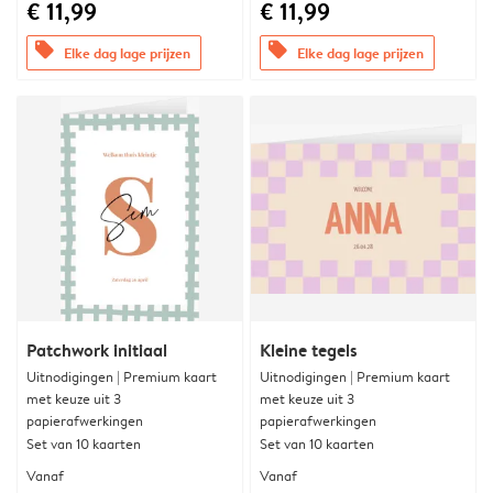
€ 11,99
€ 11,99
offers
offers
Elke dag lage prijzen
Elke dag lage prijzen
Patchwork initiaal
Kleine tegels
Uitnodigingen | Premium kaart
Uitnodigingen | Premium kaart
met keuze uit 3
met keuze uit 3
papierafwerkingen
papierafwerkingen
Set van 10 kaarten
Set van 10 kaarten
Vanaf
Vanaf