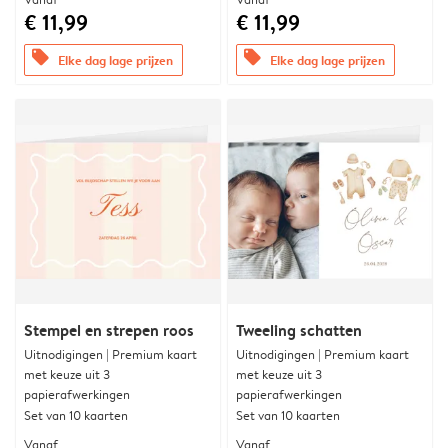
€ 11,99
€ 11,99
offers
offers
Elke dag lage prijzen
Elke dag lage prijzen
Stempel en strepen roos
Tweeling schatten
Uitnodigingen | Premium kaart
Uitnodigingen | Premium kaart
met keuze uit 3
met keuze uit 3
papierafwerkingen
papierafwerkingen
Set van 10 kaarten
Set van 10 kaarten
Vanaf
Vanaf