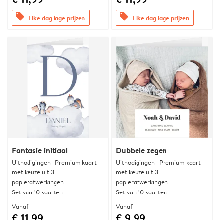
offers
offers
Elke dag lage prijzen
Elke dag lage prijzen
Fantasie initiaal
Dubbele zegen
Uitnodigingen | Premium kaart
Uitnodigingen | Premium kaart
met keuze uit 3
met keuze uit 3
papierafwerkingen
papierafwerkingen
Set van 10 kaarten
Set van 10 kaarten
Vanaf
Vanaf
€ 11,99
€ 9,99