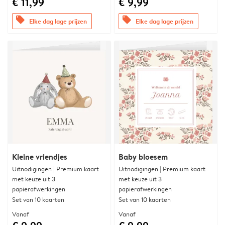
€ 11,99
€ 9,99
offers
offers
Elke dag lage prijzen
Elke dag lage prijzen
Kleine vriendjes
Baby bloesem
Uitnodigingen | Premium kaart
Uitnodigingen | Premium kaart
met keuze uit 3
met keuze uit 3
papierafwerkingen
papierafwerkingen
Set van 10 kaarten
Set van 10 kaarten
Vanaf
Vanaf