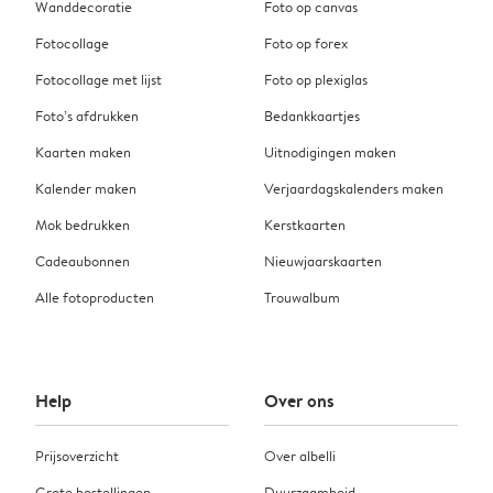
Wanddecoratie
Foto op canvas
Fotocollage
Foto op forex
Fotocollage met lijst
Foto op plexiglas
Foto’s afdrukken
Bedankkaartjes
Kaarten maken
Uitnodigingen maken
Kalender maken
Verjaardagskalenders maken
Mok bedrukken
Kerstkaarten
Cadeaubonnen
Nieuwjaarskaarten
Alle fotoproducten
Trouwalbum
Help
Over ons
Prijsoverzicht
Over albelli
Grote bestellingen
Duurzaamheid