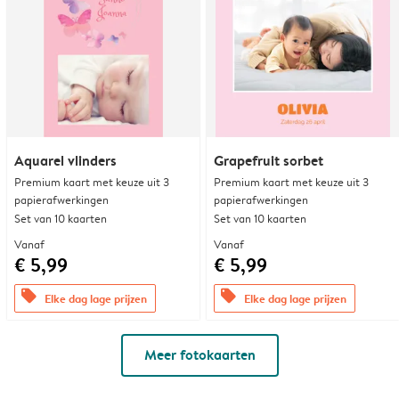
Aquarel vlinders
Grapefruit sorbet
Premium kaart met keuze uit 3
Premium kaart met keuze uit 3
papierafwerkingen
papierafwerkingen
Set van 10 kaarten
Set van 10 kaarten
Vanaf
Vanaf
€ 5,99
€ 5,99
offers
offers
Elke dag lage prijzen
Elke dag lage prijzen
Meer fotokaarten