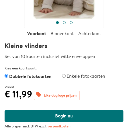
Voorkant
Binnenkant
Achterkant
Kleine vlinders
Set van 10 kaarten inclusief witte enveloppen
Kies een kaartsoort:
Dubbele fotokaarten
Enkele fotokaarten
Vanaf
€ 11,99
offers
Elke dag lage prijzen
Begin nu
Alle prijzen incl. BTW excl.
verzendkosten