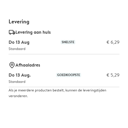
Levering
delivery_standard_v2
Levering aan huis
Do 13 Aug
€ 6,29
SNELSTE
Standaard
marker-pin
Afhaaladres
Do 13 Aug.
€ 5,29
GOEDKOOPSTE
Standaard
Als je meerdere producten bestelt, kunnen de leveringstijden
veranderen.