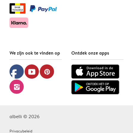
We zijn ook te vinden op
Ontdek onze apps
facebook
youtube
pinterest
instagram
albelli © 2026
Privacybeleid