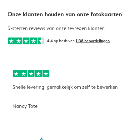
Onze klanten houden van onze fotokaarten
5-sterren reviews van onze tevreden klanten
4.4
op basis van
1138 beoordelingen
Snelle levering, gemakkelijk om zelf te bewerken
D
i
Nancy Tote
filled-pagination
outlined-paginatio
outlined-paginat
outlined-pagin
outlined-pag
outlined-p