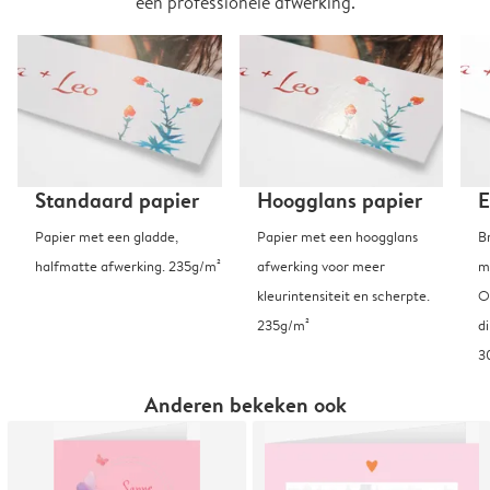
een professionele afwerking.
Standaard papier
Hoogglans papier
E
Papier met een gladde,
Papier met een hoogglans
B
halfmatte afwerking. 235g/m²
afwerking voor meer
m
kleurintensiteit en scherpte.
O
235g/m²
d
3
Anderen bekeken ook