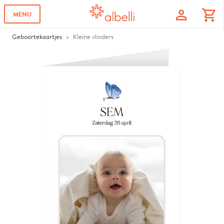
profile
shopping_cart
MENU
Geboortekaartjes
Kleine vlinders