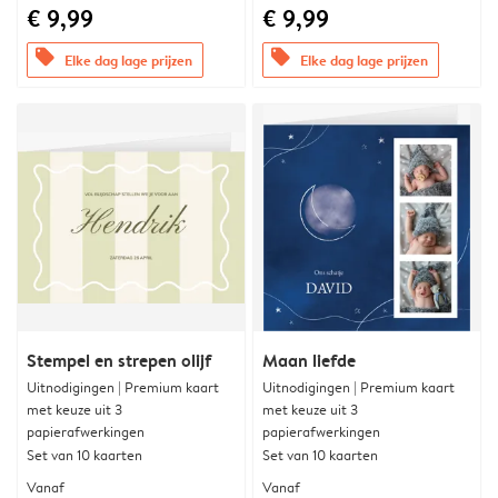
€ 9,99
€ 9,99
offers
offers
Elke dag lage prijzen
Elke dag lage prijzen
Stempel en strepen olijf
Maan liefde
Uitnodigingen | Premium kaart
Uitnodigingen | Premium kaart
met keuze uit 3
met keuze uit 3
papierafwerkingen
papierafwerkingen
Set van 10 kaarten
Set van 10 kaarten
Vanaf
Vanaf