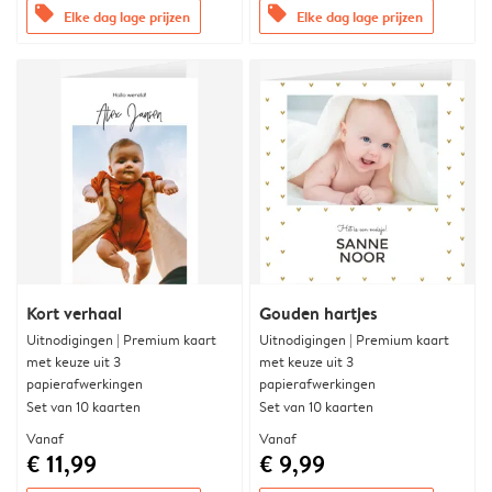
offers
offers
Elke dag lage prijzen
Elke dag lage prijzen
Kort verhaal
Gouden hartjes
Uitnodigingen | Premium kaart
Uitnodigingen | Premium kaart
met keuze uit 3
met keuze uit 3
papierafwerkingen
papierafwerkingen
Set van 10 kaarten
Set van 10 kaarten
Vanaf
Vanaf
€ 11,99
€ 9,99