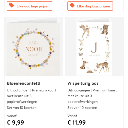
offers
offers
Elke dag lage prijzen
Elke dag lage prijzen
Bloemenconfetti
Wispelturig bos
Uitnodigingen | Premium kaart
Uitnodigingen | Premium kaart
met keuze uit 3
met keuze uit 3
papierafwerkingen
papierafwerkingen
Set van 10 kaarten
Set van 10 kaarten
Vanaf
Vanaf
€ 9,99
€ 11,99