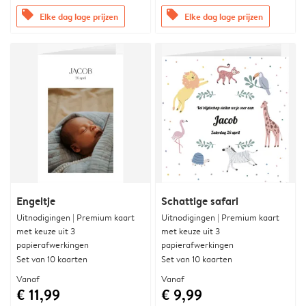
offers
offers
Elke dag lage prijzen
Elke dag lage prijzen
Engeltje
Schattige safari
Uitnodigingen | Premium kaart
Uitnodigingen | Premium kaart
met keuze uit 3
met keuze uit 3
papierafwerkingen
papierafwerkingen
Set van 10 kaarten
Set van 10 kaarten
Vanaf
Vanaf
€ 11,99
€ 9,99