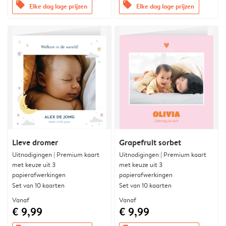
offers
offers
Elke dag lage prijzen
Elke dag lage prijzen
Lieve dromer
Grapefruit sorbet
Uitnodigingen | Premium kaart
Uitnodigingen | Premium kaart
met keuze uit 3
met keuze uit 3
papierafwerkingen
papierafwerkingen
Set van 10 kaarten
Set van 10 kaarten
Vanaf
Vanaf
€ 9,99
€ 9,99