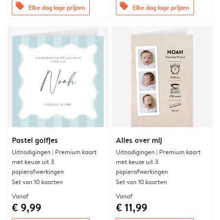
offers
offers
Elke dag lage prijzen
Elke dag lage prijzen
Pastel golfjes
Alles over mij
Uitnodigingen | Premium kaart
Uitnodigingen | Premium kaart
met keuze uit 3
met keuze uit 3
papierafwerkingen
papierafwerkingen
Set van 10 kaarten
Set van 10 kaarten
Vanaf
Vanaf
€ 9,99
€ 11,99