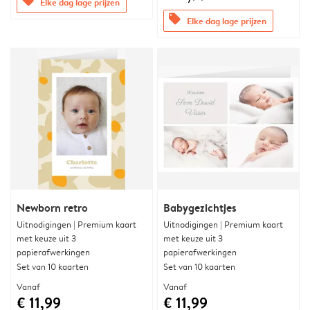
offers
Elke dag lage prijzen
offers
Elke dag lage prijzen
Newborn retro
Babygezichtjes
Uitnodigingen | Premium kaart
Uitnodigingen | Premium kaart
met keuze uit 3
met keuze uit 3
papierafwerkingen
papierafwerkingen
Set van 10 kaarten
Set van 10 kaarten
Vanaf
Vanaf
€ 11,99
€ 11,99