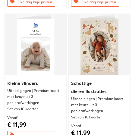
offers
offers
Elke dag lage prijzen
Elke dag lage prijzen
Kleine vlinders
Schattige
Uitnodigingen | Premium kaart
dierenillustraties
met keuze uit 3
Uitnodigingen | Premium kaart
papierafwerkingen
met keuze uit 3
Set van 10 kaarten
papierafwerkingen
Set van 10 kaarten
Vanaf
€ 11,99
Vanaf
€ 11,99