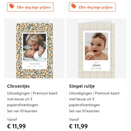
offers
offers
Elke dag lage prijzen
Elke dag lage prijzen
Citroentjes
Simpel ruitje
Uitnodigingen | Premium kaart
Uitnodigingen | Premium kaart
met keuze uit 3
met keuze uit 3
papierafwerkingen
papierafwerkingen
Set van 10 kaarten
Set van 10 kaarten
Vanaf
Vanaf
€ 11,99
€ 11,99