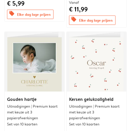
€ 5,99
Vanaf
€ 11,99
offers
Elke dag lage prijzen
offers
Elke dag lage prijzen
Gouden hartje
Kersen gelukzaligheid
Uitnodigingen | Premium kaart
Uitnodigingen | Premium kaart
met keuze uit 3
met keuze uit 3
papierafwerkingen
papierafwerkingen
Set van 10 kaarten
Set van 10 kaarten