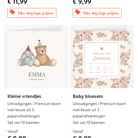
€ 11,99
€ 9,99
offers
offers
Elke dag lage prijzen
Elke dag lage prijzen
Kleine vriendjes
Baby bloesem
Uitnodigingen | Premium kaart
Uitnodigingen | Premium kaart
met keuze uit 3
met keuze uit 3
papierafwerkingen
papierafwerkingen
Set van 10 kaarten
Set van 10 kaarten
Vanaf
Vanaf