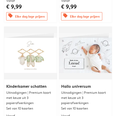
Vanaf
Vanaf
€ 9,99
€ 9,99
offers
offers
Elke dag lage prijzen
Elke dag lage prijzen
Kinderkamer schatten
Hallo universum
Uitnodigingen | Premium kaart
Uitnodigingen | Premium kaart
met keuze uit 3
met keuze uit 3
papierafwerkingen
papierafwerkingen
Set van 10 kaarten
Set van 10 kaarten
Vanaf
Vanaf