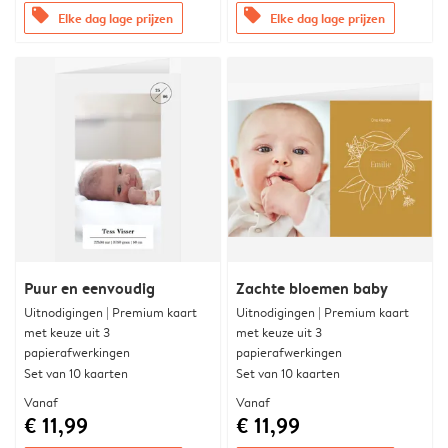
offers
offers
Elke dag lage prijzen
Elke dag lage prijzen
Puur en eenvoudig
Zachte bloemen baby
Uitnodigingen | Premium kaart
Uitnodigingen | Premium kaart
met keuze uit 3
met keuze uit 3
papierafwerkingen
papierafwerkingen
Set van 10 kaarten
Set van 10 kaarten
Vanaf
Vanaf
€ 11,99
€ 11,99