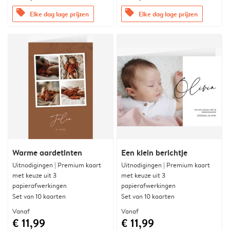
offers
offers
Elke dag lage prijzen
Elke dag lage prijzen
Warme aardetinten
Een klein berichtje
Uitnodigingen | Premium kaart
Uitnodigingen | Premium kaart
met keuze uit 3
met keuze uit 3
papierafwerkingen
papierafwerkingen
Set van 10 kaarten
Set van 10 kaarten
Vanaf
Vanaf
€ 11,99
€ 11,99