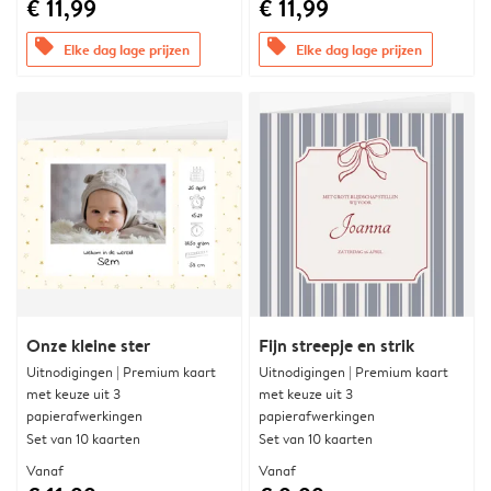
€ 11,99
€ 11,99
offers
offers
Elke dag lage prijzen
Elke dag lage prijzen
Onze kleine ster
Fijn streepje en strik
Uitnodigingen | Premium kaart
Uitnodigingen | Premium kaart
met keuze uit 3
met keuze uit 3
papierafwerkingen
papierafwerkingen
Set van 10 kaarten
Set van 10 kaarten
Vanaf
Vanaf