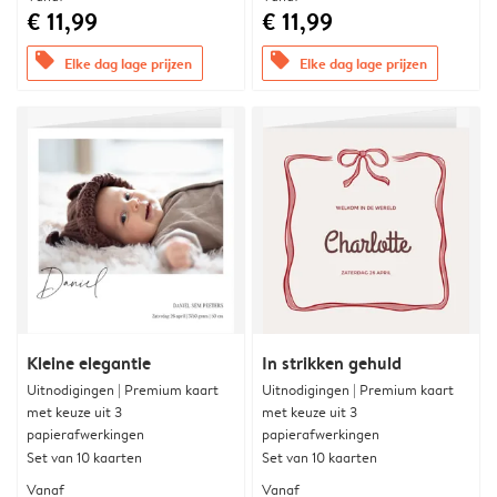
€ 11,99
€ 11,99
offers
offers
Elke dag lage prijzen
Elke dag lage prijzen
Kleine elegantie
In strikken gehuld
Uitnodigingen | Premium kaart
Uitnodigingen | Premium kaart
met keuze uit 3
met keuze uit 3
papierafwerkingen
papierafwerkingen
Set van 10 kaarten
Set van 10 kaarten
Vanaf
Vanaf