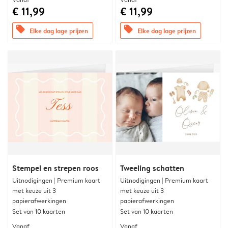
€ 11,99
€ 11,99
offers
offers
Elke dag lage prijzen
Elke dag lage prijzen
Stempel en strepen roos
Tweeling schatten
Uitnodigingen | Premium kaart
Uitnodigingen | Premium kaart
met keuze uit 3
met keuze uit 3
papierafwerkingen
papierafwerkingen
Set van 10 kaarten
Set van 10 kaarten
Vanaf
Vanaf