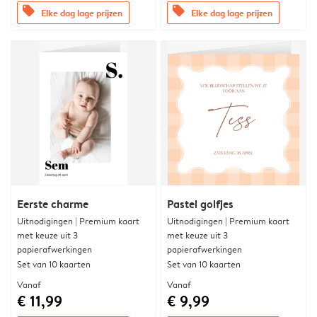
offers
offers
Elke dag lage prijzen
Elke dag lage prijzen
Eerste charme
Pastel golfjes
Uitnodigingen | Premium kaart
Uitnodigingen | Premium kaart
met keuze uit 3
met keuze uit 3
papierafwerkingen
papierafwerkingen
Set van 10 kaarten
Set van 10 kaarten
Vanaf
Vanaf
€ 11,99
€ 9,99