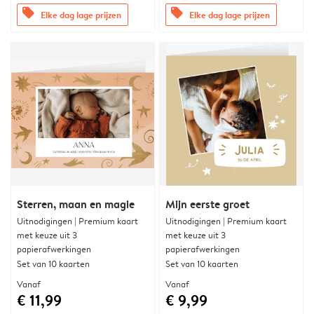
offers
offers
Elke dag lage prijzen
Elke dag lage prijzen
Sterren, maan en magie
Mijn eerste groet
Uitnodigingen | Premium kaart
Uitnodigingen | Premium kaart
met keuze uit 3
met keuze uit 3
papierafwerkingen
papierafwerkingen
Set van 10 kaarten
Set van 10 kaarten
Vanaf
Vanaf
€ 11,99
€ 9,99