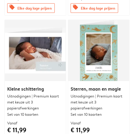
offers
offers
Elke dag lage prijzen
Elke dag lage prijzen
Kleine schittering
Sterren, maan en magie
Uitnodigingen | Premium kaart
Uitnodigingen | Premium kaart
met keuze uit 3
met keuze uit 3
papierafwerkingen
papierafwerkingen
Set van 10 kaarten
Set van 10 kaarten
Vanaf
Vanaf
€ 11,99
€ 11,99