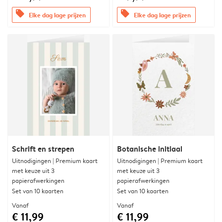
offers
offers
Elke dag lage prijzen
Elke dag lage prijzen
Schrift en strepen
Botanische initiaal
Uitnodigingen | Premium kaart
Uitnodigingen | Premium kaart
met keuze uit 3
met keuze uit 3
papierafwerkingen
papierafwerkingen
Set van 10 kaarten
Set van 10 kaarten
Vanaf
Vanaf
€ 11,99
€ 11,99