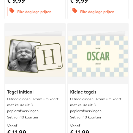
€ 9,99
€ 9,99
offers
offers
Elke dag lage prijzen
Elke dag lage prijzen
Tegel initiaal
Kleine tegels
Uitnodigingen | Premium kaart
Uitnodigingen | Premium kaart
met keuze uit 3
met keuze uit 3
papierafwerkingen
papierafwerkingen
Set van 10 kaarten
Set van 10 kaarten
Vanaf
Vanaf
€ 11,99
€ 11,99