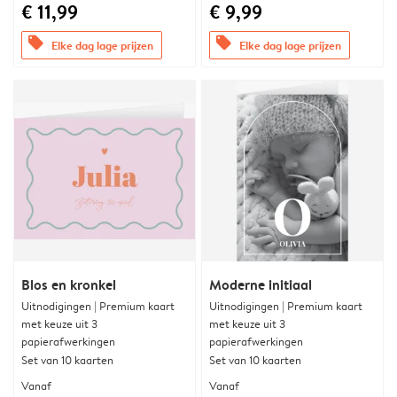
€ 11,99
€ 9,99
offers
offers
Elke dag lage prijzen
Elke dag lage prijzen
Blos en kronkel
Moderne initiaal
Uitnodigingen | Premium kaart
Uitnodigingen | Premium kaart
met keuze uit 3
met keuze uit 3
papierafwerkingen
papierafwerkingen
Set van 10 kaarten
Set van 10 kaarten
Vanaf
Vanaf