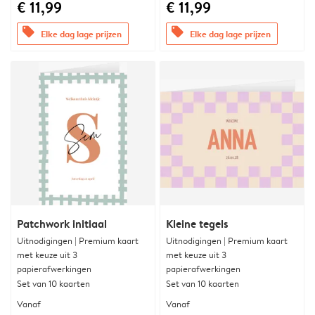
€ 11,99
€ 11,99
offers
offers
Elke dag lage prijzen
Elke dag lage prijzen
Patchwork initiaal
Kleine tegels
Uitnodigingen | Premium kaart
Uitnodigingen | Premium kaart
met keuze uit 3
met keuze uit 3
papierafwerkingen
papierafwerkingen
Set van 10 kaarten
Set van 10 kaarten
Vanaf
Vanaf