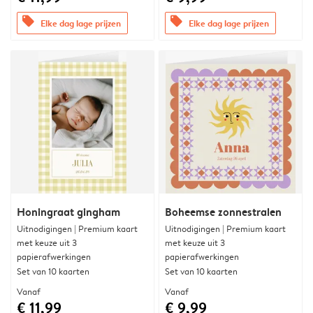
offers
offers
Elke dag lage prijzen
Elke dag lage prijzen
Honingraat gingham
Boheemse zonnestralen
Uitnodigingen | Premium kaart
Uitnodigingen | Premium kaart
met keuze uit 3
met keuze uit 3
papierafwerkingen
papierafwerkingen
Set van 10 kaarten
Set van 10 kaarten
Vanaf
Vanaf
€ 11,99
€ 9,99