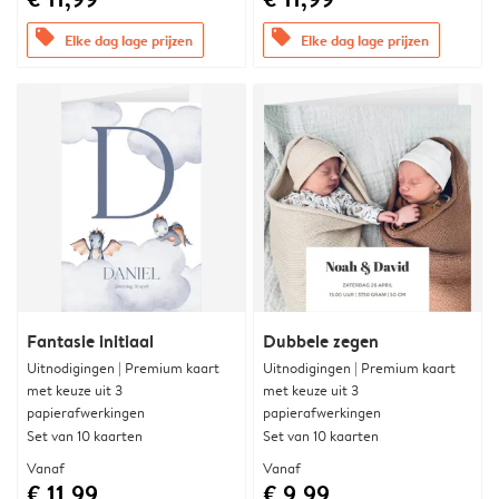
offers
offers
Elke dag lage prijzen
Elke dag lage prijzen
Fantasie initiaal
Dubbele zegen
Uitnodigingen | Premium kaart
Uitnodigingen | Premium kaart
met keuze uit 3
met keuze uit 3
papierafwerkingen
papierafwerkingen
Set van 10 kaarten
Set van 10 kaarten
Vanaf
Vanaf
€ 11,99
€ 9,99