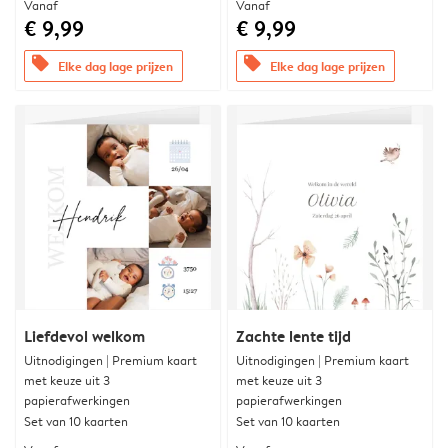
Vanaf
Vanaf
€ 9,99
€ 9,99
offers
offers
Elke dag lage prijzen
Elke dag lage prijzen
Liefdevol welkom
Zachte lente tijd
Uitnodigingen | Premium kaart
Uitnodigingen | Premium kaart
met keuze uit 3
met keuze uit 3
papierafwerkingen
papierafwerkingen
Set van 10 kaarten
Set van 10 kaarten