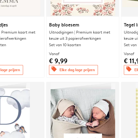
djes
Baby bloesem
Tegel i
 | Premium kaart met
Uitnodigingen | Premium kaart met
Uitnodi
pierafwerkingen
keuze uit 3 papierafwerkingen
keuze u
rten
Set van 10 kaarten
Set van
Vanaf
Vanaf
€ 9,99
€ 11,
offers
offers
lage prijzen
Elke dag lage prijzen
El