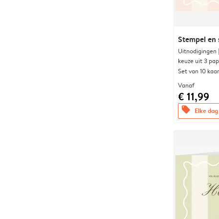
Stempel en 
Uitnodigingen
keuze uit 3 pa
Set van 10 kaa
Vanaf
€ 11,99
offers
Elke dag 