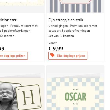
leine ster
Fijn streepje en strik
gingen | Premium kaart met
Uitnodigingen | Premium kaart met
it 3 papierafwerkingen
keuze uit 3 papierafwerkingen
 10 kaarten
Set van 10 kaarten
Vanaf
99
€ 9,99
offers
ke dag lage prijzen
Elke dag lage prijzen