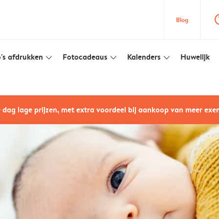
question
Blog
's afdrukken
Fotocadeaus
Kalenders
Huwelijk
slim_arrow_down
slim_arrow_down
slim_arrow_down
e dag lage prijzen, met extra voordeel bij aankoop van meer ex