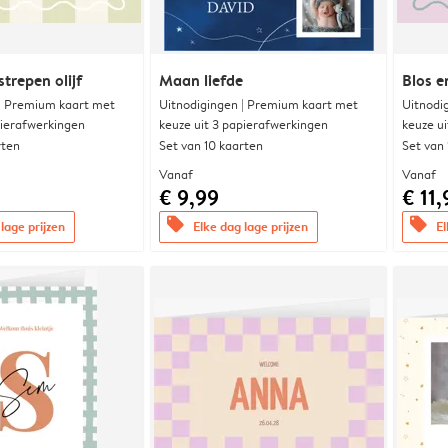
trepen olijf
Maan liefde
Blos e
 | Premium kaart met
Uitnodigingen | Premium kaart met
Uitnodi
pierafwerkingen
keuze uit 3 papierafwerkingen
keuze u
rten
Set van 10 kaarten
Set van
Vanaf
Vanaf
€ 9,99
€ 11,
offers
offers
lage prijzen
Elke dag lage prijzen
El