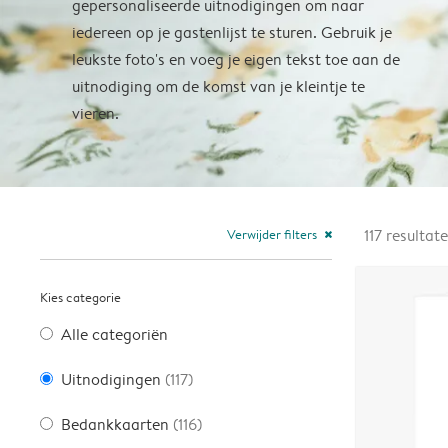
gepersonaliseerde uitnodigingen om naar
iedereen op je gastenlijst te sturen. Gebruik je
leukste foto's en voeg je eigen tekst toe aan de
uitnodiging om de komst van je kleintje te
vieren.
Verwijder filters
117
resultat
close
Kies categorie
Alle categoriën
Uitnodigingen
(117)
Bedankkaarten
(116)