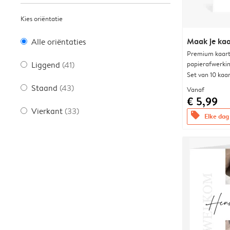
Kies oriëntatie
Maak je kaa
Alle oriëntaties
Premium kaart 
papierafwerki
Liggend
(41)
Set van 10 kaa
Staand
(43)
Vanaf
€ 5,99
Vierkant
(33)
offers
Elke dag 