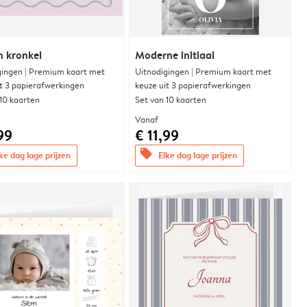
n kronkel
Moderne initiaal
gingen | Premium kaart met
Uitnodigingen | Premium kaart met
it 3 papierafwerkingen
keuze uit 3 papierafwerkingen
 10 kaarten
Set van 10 kaarten
Vanaf
99
€ 11,99
offers
ke dag lage prijzen
Elke dag lage prijzen