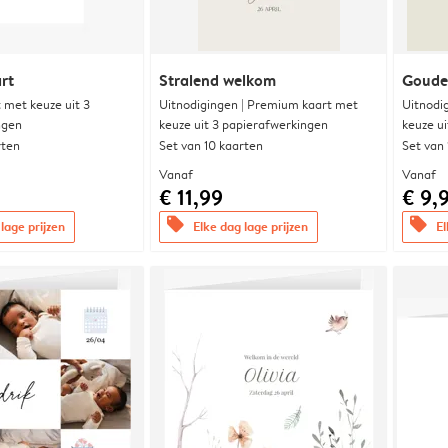
rt
Stralend welkom
Goude
met keuze uit 3
Uitnodigingen | Premium kaart met
Uitnodi
ngen
keuze uit 3 papierafwerkingen
keuze u
rten
Set van 10 kaarten
Set van
Vanaf
Vanaf
€ 11,99
€ 9,
offers
offers
lage prijzen
Elke dag lage prijzen
El