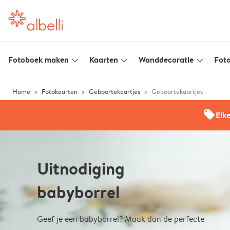
Fotoboek maken
Kaarten
Wanddecoratie
Foto
slim_arrow_down
slim_arrow_down
slim_arrow_down
Home
Fotokaarten
Geboortekaartjes
Geboortekaartjes
offers
Elk
Uitnodiging
babyborrel
Geef je een babyborrel? Maak dan de perfecte