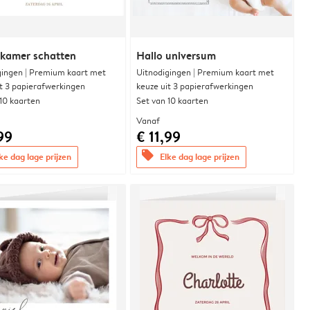
rkamer schatten
Hallo universum
gingen | Premium kaart met
Uitnodigingen | Premium kaart met
it 3 papierafwerkingen
keuze uit 3 papierafwerkingen
 10 kaarten
Set van 10 kaarten
Vanaf
99
€ 11,99
offers
ke dag lage prijzen
Elke dag lage prijzen