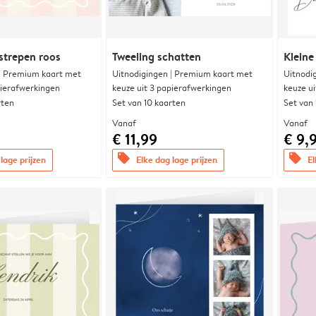
strepen roos
Tweeling schatten
Kleine
 | Premium kaart met
Uitnodigingen | Premium kaart met
Uitnodi
pierafwerkingen
keuze uit 3 papierafwerkingen
keuze u
rten
Set van 10 kaarten
Set van
Vanaf
Vanaf
€ 11,99
€ 9,
offers
offers
lage prijzen
Elke dag lage prijzen
El