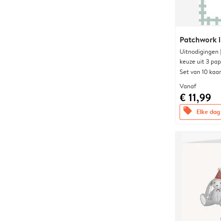
Patchwork i
Uitnodigingen
keuze uit 3 pa
Set van 10 kaa
Vanaf
€ 11,99
offers
Elke dag 