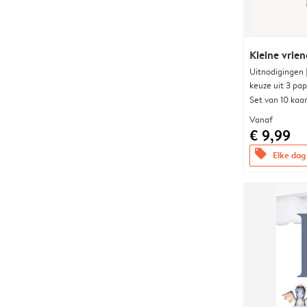
Kleine vrien
Uitnodigingen
keuze uit 3 pa
Set van 10 kaa
Vanaf
€ 9,99
offers
Elke dag 