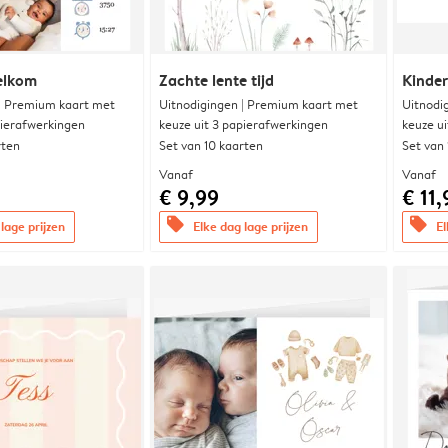
elkom
Zachte lente tijd
Kinde
 | Premium kaart met
Uitnodigingen | Premium kaart met
Uitnodi
pierafwerkingen
keuze uit 3 papierafwerkingen
keuze u
rten
Set van 10 kaarten
Set van
Vanaf
Vanaf
€ 9,99
€ 11,
offers
offers
lage prijzen
Elke dag lage prijzen
El