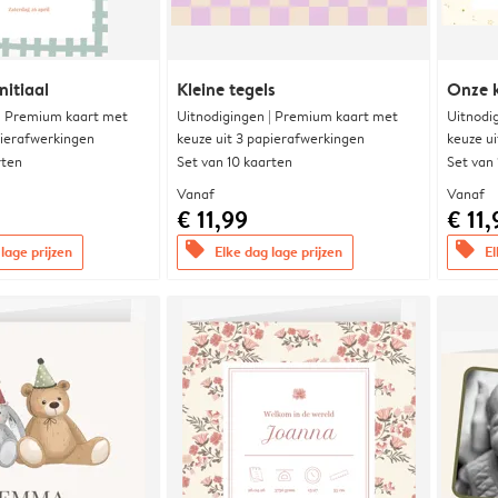
nitiaal
Kleine tegels
Onze k
 | Premium kaart met
Uitnodigingen | Premium kaart met
Uitnodi
pierafwerkingen
keuze uit 3 papierafwerkingen
keuze u
rten
Set van 10 kaarten
Set van
Vanaf
Vanaf
€ 11,99
€ 11,
offers
offers
lage prijzen
Elke dag lage prijzen
El