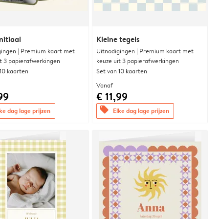
nitiaal
Kleine tegels
gingen | Premium kaart met
Uitnodigingen | Premium kaart met
it 3 papierafwerkingen
keuze uit 3 papierafwerkingen
 10 kaarten
Set van 10 kaarten
Vanaf
99
€ 11,99
offers
ke dag lage prijzen
Elke dag lage prijzen