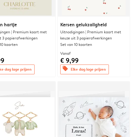
n hartje
Kersen gelukzaligheid
gingen | Premium kaart met
Uitnodigingen | Premium kaart met
it 3 papierafwerkingen
keuze uit 3 papierafwerkingen
 10 kaarten
Set van 10 kaarten
Vanaf
99
€ 9,99
offers
ke dag lage prijzen
Elke dag lage prijzen