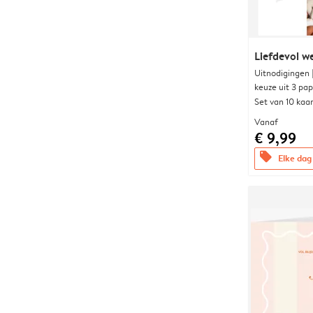
Liefdevol w
Uitnodigingen
keuze uit 3 pa
Set van 10 kaa
Vanaf
€ 9,99
offers
Elke dag 