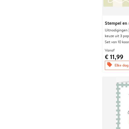
Stempel en s
Uitnodigingen
keuze uit 3 pa
Set van 10 kaa
Vanaf
€ 11,99
offers
Elke dag 