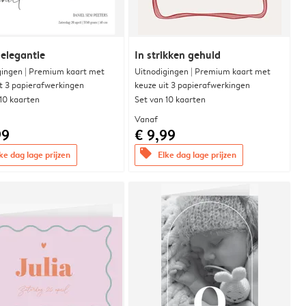
 elegantie
In strikken gehuld
gingen | Premium kaart met
Uitnodigingen | Premium kaart met
it 3 papierafwerkingen
keuze uit 3 papierafwerkingen
 10 kaarten
Set van 10 kaarten
Vanaf
99
€ 9,99
offers
ke dag lage prijzen
Elke dag lage prijzen