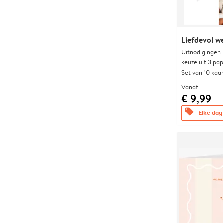
Liefdevol w
Uitnodigingen
keuze uit 3 pa
Set van 10 kaa
Vanaf
€ 9,99
offers
Elke dag 