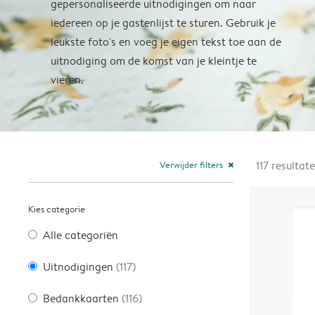
gepersonaliseerde uitnodigingen om naar
iedereen op je gastenlijst te sturen. Gebruik je
leukste foto's en voeg je eigen tekst toe aan de
uitnodiging om de komst van je kleintje te
vieren.
Verwijder filters
117
resultat
close
Kies categorie
Alle categoriën
Uitnodigingen
(117)
Bedankkaarten
(116)