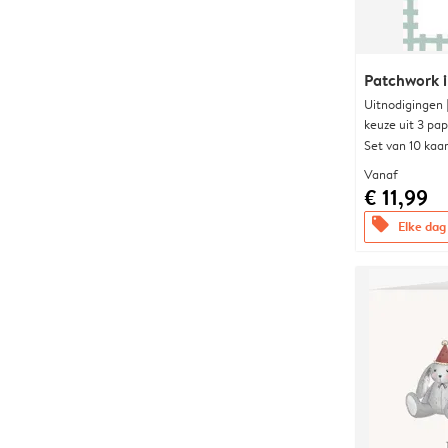
Patchwork i
Uitnodigingen
keuze uit 3 pa
Set van 10 kaa
Vanaf
€ 11,99
offers
Elke dag 