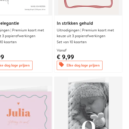
 elegantie
In strikken gehuld
gingen | Premium kaart met
Uitnodigingen | Premium kaart met
it 3 papierafwerkingen
keuze uit 3 papierafwerkingen
 10 kaarten
Set van 10 kaarten
Vanaf
99
€ 9,99
offers
ke dag lage prijzen
Elke dag lage prijzen