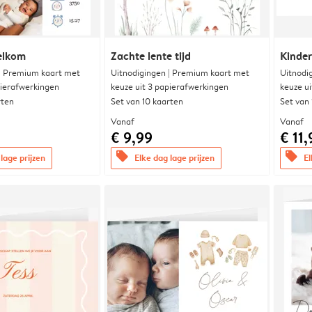
elkom
Zachte lente tijd
Kinde
 | Premium kaart met
Uitnodigingen | Premium kaart met
Uitnodi
pierafwerkingen
keuze uit 3 papierafwerkingen
keuze u
rten
Set van 10 kaarten
Set van
Vanaf
Vanaf
€ 9,99
€ 11,
offers
offers
lage prijzen
Elke dag lage prijzen
El