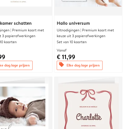
rkamer schatten
Hallo universum
gingen | Premium kaart met
Uitnodigingen | Premium kaart met
it 3 papierafwerkingen
keuze uit 3 papierafwerkingen
 10 kaarten
Set van 10 kaarten
Vanaf
99
€ 11,99
offers
ke dag lage prijzen
Elke dag lage prijzen