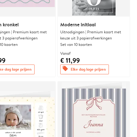
n kronkel
Moderne initiaal
gingen | Premium kaart met
Uitnodigingen | Premium kaart met
it 3 papierafwerkingen
keuze uit 3 papierafwerkingen
 10 kaarten
Set van 10 kaarten
Vanaf
99
€ 11,99
offers
ke dag lage prijzen
Elke dag lage prijzen