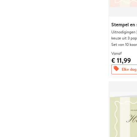
Stempel en 
Uitnodigingen
keuze uit 3 pa
Set van 10 kaa
Vanaf
€ 11,99
offers
Elke dag 