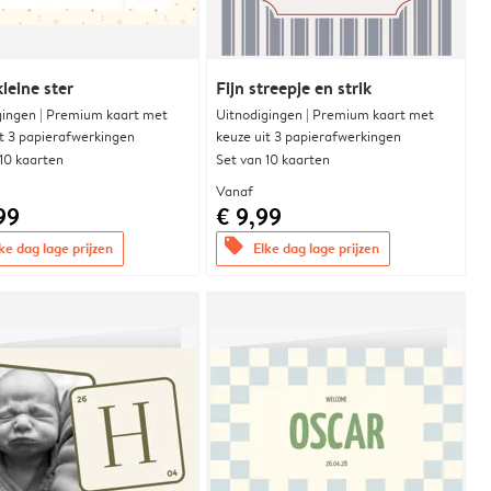
leine ster
Fijn streepje en strik
gingen | Premium kaart met
Uitnodigingen | Premium kaart met
it 3 papierafwerkingen
keuze uit 3 papierafwerkingen
 10 kaarten
Set van 10 kaarten
Vanaf
99
€ 9,99
offers
ke dag lage prijzen
Elke dag lage prijzen