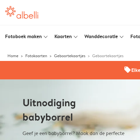
Fotoboek maken
Kaarten
Wanddecoratie
Foto
slim_arrow_down
slim_arrow_down
slim_arrow_down
Home
Fotokaarten
Geboortekaartjes
Geboortekaartjes
offers
Elk
Uitnodiging
babyborrel
Geef je een babyborrel? Maak dan de perfecte