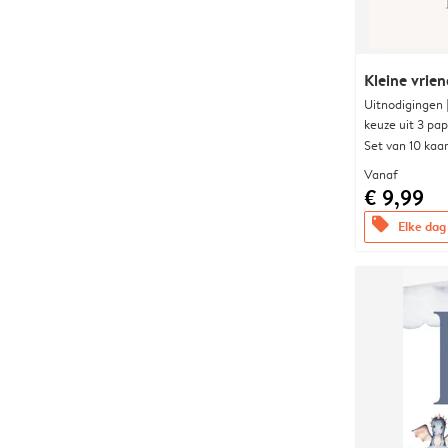
Kleine vrien
Uitnodigingen
keuze uit 3 pa
Set van 10 kaa
Vanaf
€ 9,99
offers
Elke dag 