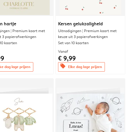
n hartje
Kersen gelukzaligheid
gingen | Premium kaart met
Uitnodigingen | Premium kaart met
it 3 papierafwerkingen
keuze uit 3 papierafwerkingen
 10 kaarten
Set van 10 kaarten
Vanaf
99
€ 9,99
offers
ke dag lage prijzen
Elke dag lage prijzen