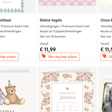
nitiaal
Kleine tegels
Onze k
 | Premium kaart met
Uitnodigingen | Premium kaart met
Uitnodi
pierafwerkingen
keuze uit 3 papierafwerkingen
keuze u
rten
Set van 10 kaarten
Set van
Vanaf
Vanaf
€ 11,99
€ 11,
offers
offers
lage prijzen
Elke dag lage prijzen
El