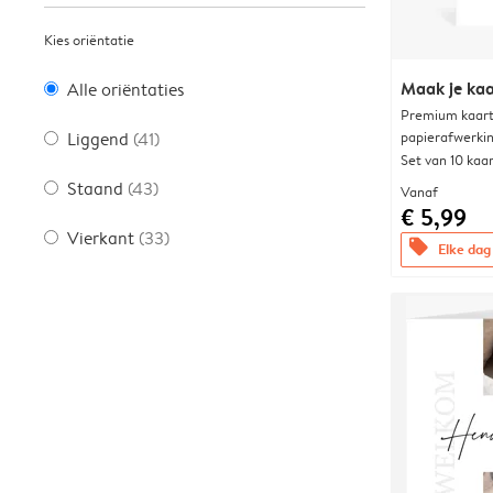
Kies oriëntatie
Maak je kaa
Alle oriëntaties
Premium kaart 
papierafwerki
Liggend
(41)
Set van 10 kaa
Staand
(43)
Vanaf
€ 5,99
Vierkant
(33)
offers
Elke dag 