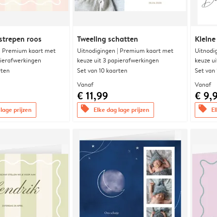
strepen roos
Tweeling schatten
Kleine
 | Premium kaart met
Uitnodigingen | Premium kaart met
Uitnodi
pierafwerkingen
keuze uit 3 papierafwerkingen
keuze u
rten
Set van 10 kaarten
Set van
Vanaf
Vanaf
€ 11,99
€ 9,
offers
offers
lage prijzen
Elke dag lage prijzen
El