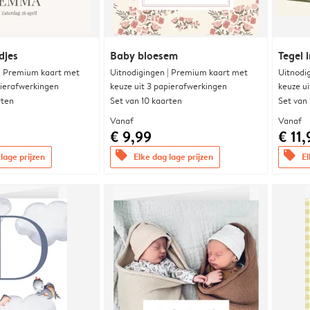
djes
Baby bloesem
Tegel i
 | Premium kaart met
Uitnodigingen | Premium kaart met
Uitnodi
pierafwerkingen
keuze uit 3 papierafwerkingen
keuze u
rten
Set van 10 kaarten
Set van
Vanaf
Vanaf
€ 9,99
€ 11,
offers
offers
lage prijzen
Elke dag lage prijzen
El