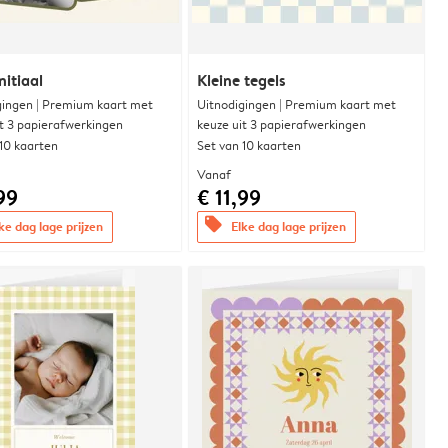
nitiaal
Kleine tegels
gingen | Premium kaart met
Uitnodigingen | Premium kaart met
it 3 papierafwerkingen
keuze uit 3 papierafwerkingen
 10 kaarten
Set van 10 kaarten
Vanaf
99
€ 11,99
offers
ke dag lage prijzen
Elke dag lage prijzen