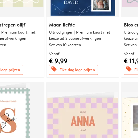
trepen olijf
Maan liefde
Blos e
 | Premium kaart met
Uitnodigingen | Premium kaart met
Uitnodi
pierafwerkingen
keuze uit 3 papierafwerkingen
keuze u
rten
Set van 10 kaarten
Set van
Vanaf
Vanaf
€ 9,99
€ 11,
offers
offers
lage prijzen
Elke dag lage prijzen
El