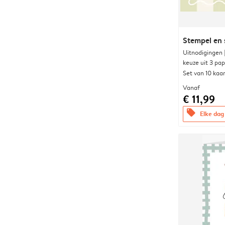
Stempel en s
Uitnodigingen
keuze uit 3 pa
Set van 10 kaa
Vanaf
€ 11,99
offers
Elke dag 