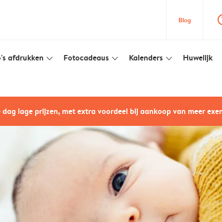
question
Blog
's afdrukken
Fotocadeaus
Kalenders
Huwelijk
slim_arrow_down
slim_arrow_down
slim_arrow_down
e dag lage prijzen, met extra voordeel bij aankoop van meer ex