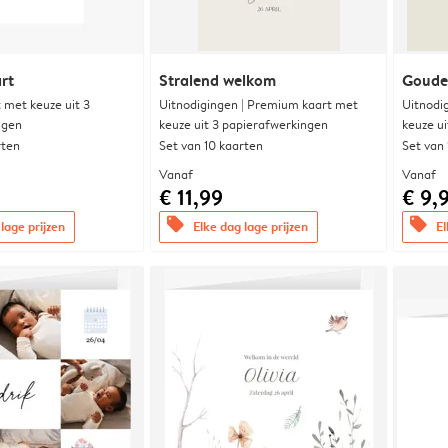
rt
Stralend welkom
Goude
met keuze uit 3
Uitnodigingen | Premium kaart met
Uitnodi
ngen
keuze uit 3 papierafwerkingen
keuze u
rten
Set van 10 kaarten
Set van
Vanaf
Vanaf
€ 11,99
€ 9,
offers
offers
lage prijzen
Elke dag lage prijzen
El