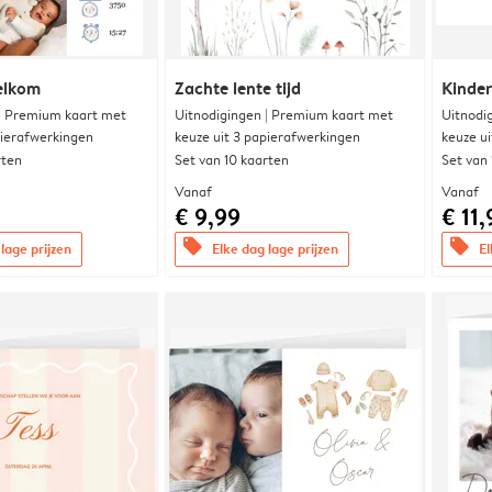
elkom
Zachte lente tijd
Kinde
 | Premium kaart met
Uitnodigingen | Premium kaart met
Uitnodi
pierafwerkingen
keuze uit 3 papierafwerkingen
keuze u
rten
Set van 10 kaarten
Set van
Vanaf
Vanaf
€ 9,99
€ 11,
offers
offers
lage prijzen
Elke dag lage prijzen
El