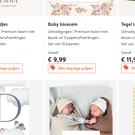
djes
Baby bloesem
Tegel i
 | Premium kaart met
Uitnodigingen | Premium kaart met
Uitnodi
pierafwerkingen
keuze uit 3 papierafwerkingen
keuze u
rten
Set van 10 kaarten
Set van
Vanaf
Vanaf
€ 9,99
€ 11,
offers
offers
lage prijzen
Elke dag lage prijzen
El