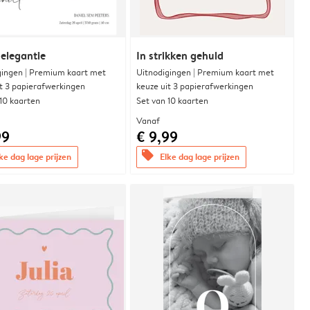
 elegantie
In strikken gehuld
gingen | Premium kaart met
Uitnodigingen | Premium kaart met
it 3 papierafwerkingen
keuze uit 3 papierafwerkingen
 10 kaarten
Set van 10 kaarten
Vanaf
99
€ 9,99
offers
ke dag lage prijzen
Elke dag lage prijzen