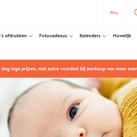
question
Blog
's afdrukken
Fotocadeaus
Kalenders
Huwelijk
slim_arrow_down
slim_arrow_down
slim_arrow_down
e dag lage prijzen, met extra voordeel bij aankoop van meer ex