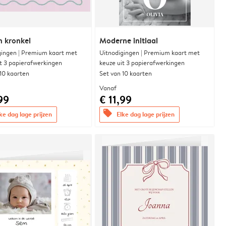
n kronkel
Moderne initiaal
gingen | Premium kaart met
Uitnodigingen | Premium kaart met
it 3 papierafwerkingen
keuze uit 3 papierafwerkingen
 10 kaarten
Set van 10 kaarten
Vanaf
99
€ 11,99
offers
ke dag lage prijzen
Elke dag lage prijzen