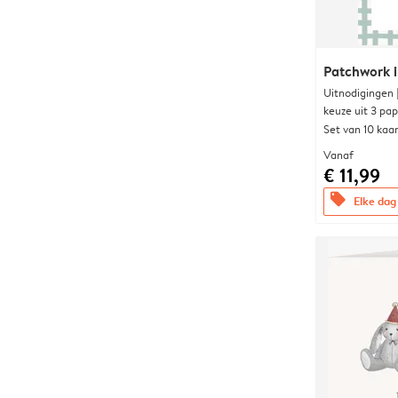
Patchwork i
Uitnodigingen
keuze uit 3 pa
Set van 10 kaa
Vanaf
€ 11,99
offers
Elke dag 