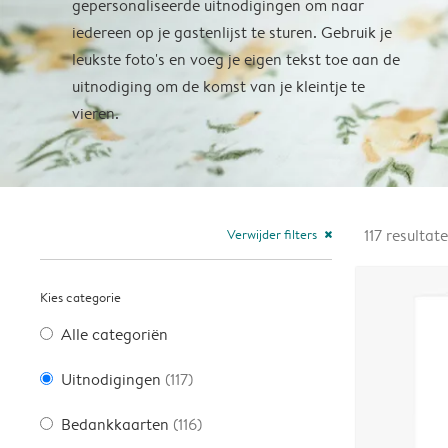
gepersonaliseerde uitnodigingen om naar
iedereen op je gastenlijst te sturen. Gebruik je
leukste foto's en voeg je eigen tekst toe aan de
uitnodiging om de komst van je kleintje te
vieren.
Verwijder filters
117
resultat
close
Kies categorie
Alle categoriën
Uitnodigingen
(117)
Bedankkaarten
(116)