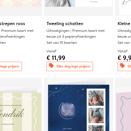
strepen roos
Tweeling schatten
Kleine
 | Premium kaart met
Uitnodigingen | Premium kaart met
Uitnodi
pierafwerkingen
keuze uit 3 papierafwerkingen
keuze u
rten
Set van 10 kaarten
Set van
Vanaf
Vanaf
€ 11,99
€ 9,
offers
offers
lage prijzen
Elke dag lage prijzen
El