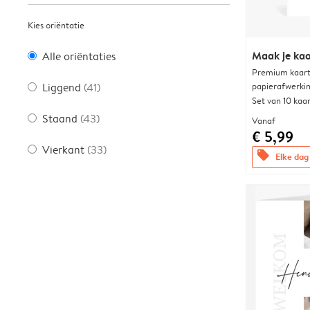
Kies oriëntatie
Maak je kaa
Alle oriëntaties
Premium kaart 
papierafwerki
Liggend
(41)
Set van 10 kaa
Staand
(43)
Vanaf
€ 5,99
Vierkant
(33)
offers
Elke dag 