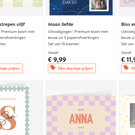
trepen olijf
Maan liefde
Blos e
 | Premium kaart met
Uitnodigingen | Premium kaart met
Uitnodi
pierafwerkingen
keuze uit 3 papierafwerkingen
keuze u
rten
Set van 10 kaarten
Set van
Vanaf
Vanaf
€ 9,99
€ 11,
offers
offers
lage prijzen
Elke dag lage prijzen
El