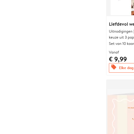
Liefdevol w
Uitnodigingen
keuze uit 3 pa
Set van 10 kaa
Vanaf
€ 9,99
offers
Elke dag 