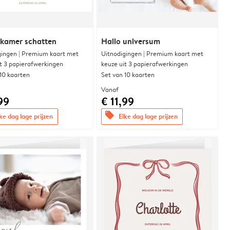
rkamer schatten
Hallo universum
gingen | Premium kaart met
Uitnodigingen | Premium kaart met
it 3 papierafwerkingen
keuze uit 3 papierafwerkingen
 10 kaarten
Set van 10 kaarten
Vanaf
99
€ 11,99
offers
ke dag lage prijzen
Elke dag lage prijzen