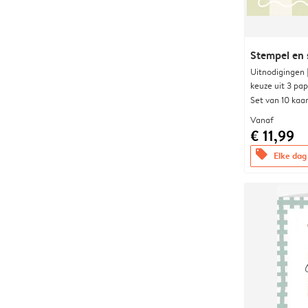
Stempel en s
Uitnodigingen
keuze uit 3 pa
Set van 10 kaa
Vanaf
€ 11,99
offers
Elke dag 