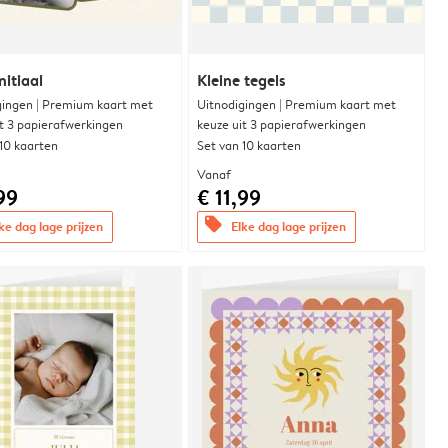
nitiaal
Kleine tegels
gingen | Premium kaart met
Uitnodigingen | Premium kaart met
it 3 papierafwerkingen
keuze uit 3 papierafwerkingen
 10 kaarten
Set van 10 kaarten
Vanaf
99
€ 11,99
offers
ke dag lage prijzen
Elke dag lage prijzen