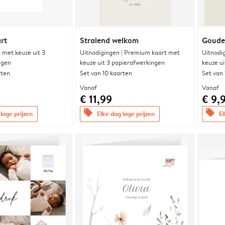
rt
Stralend welkom
Goude
met keuze uit 3
Uitnodigingen | Premium kaart met
Uitnodi
ngen
keuze uit 3 papierafwerkingen
keuze u
rten
Set van 10 kaarten
Set van
Vanaf
Vanaf
€ 11,99
€ 9,
offers
offers
lage prijzen
Elke dag lage prijzen
El