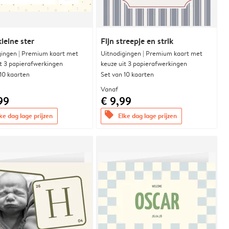
leine ster
Fijn streepje en strik
gingen | Premium kaart met
Uitnodigingen | Premium kaart met
it 3 papierafwerkingen
keuze uit 3 papierafwerkingen
 10 kaarten
Set van 10 kaarten
Vanaf
99
€ 9,99
offers
ke dag lage prijzen
Elke dag lage prijzen