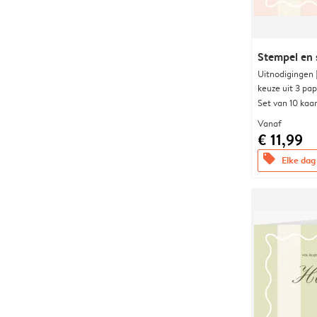
Stempel en 
Uitnodigingen
keuze uit 3 pa
Set van 10 kaa
Vanaf
€ 11,99
offers
Elke dag 