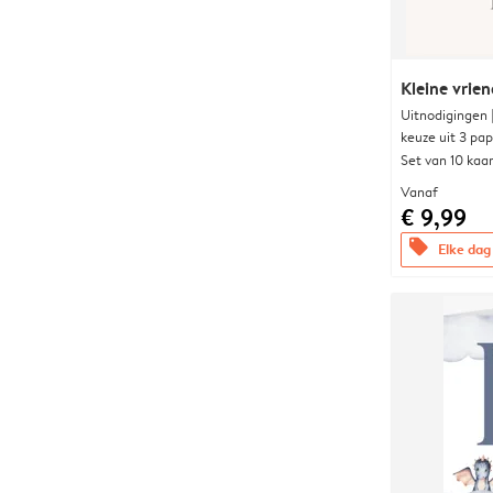
Kleine vrien
Uitnodigingen
keuze uit 3 pa
Set van 10 kaa
Vanaf
€ 9,99
offers
Elke dag 