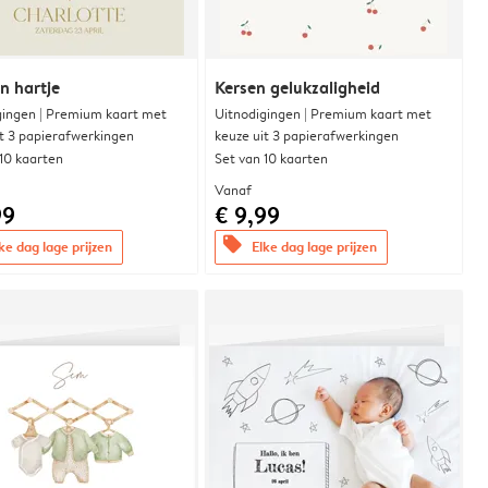
n hartje
Kersen gelukzaligheid
gingen | Premium kaart met
Uitnodigingen | Premium kaart met
it 3 papierafwerkingen
keuze uit 3 papierafwerkingen
 10 kaarten
Set van 10 kaarten
Vanaf
99
€ 9,99
offers
ke dag lage prijzen
Elke dag lage prijzen