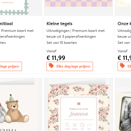
nitiaal
Kleine tegels
Onze k
 | Premium kaart met
Uitnodigingen | Premium kaart met
Uitnodi
pierafwerkingen
keuze uit 3 papierafwerkingen
keuze u
rten
Set van 10 kaarten
Set van
Vanaf
Vanaf
€ 11,99
€ 11,
offers
offers
lage prijzen
Elke dag lage prijzen
El