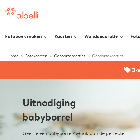
Fotoboek maken
Kaarten
Wanddecoratie
Foto
slim_arrow_down
slim_arrow_down
slim_arrow_down
Home
Fotokaarten
Geboortekaartjes
Geboortekaartjes
offers
Elk
Uitnodiging
babyborrel
Geef je een babyborrel? Maak dan de perfecte