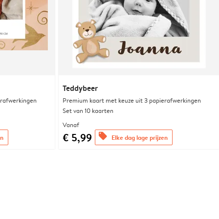
Teddybeer
erafwerkingen
Premium kaart met keuze uit 3 papierafwerkingen
Set van 10 kaarten
Vanaf
€ 5,99
offers
en
Elke dag lage prijzen