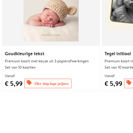
Goudkleurige tekst
Tegel initiaal
Premium kaart met keuze uit 3 papierafwerkingen
Premium kaart m
Set van 10 kaarten
Set van 10 kaart
Vanaf
Vanaf
€ 5,99
€ 5,99
offers
offers
Elke dag lage prijzen