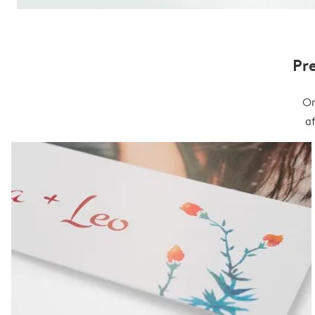
Pr
On
a