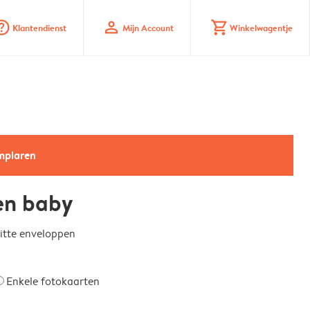
_mark_circle
profile
shopping_cart
Klantendienst
Mijn Account
Winkelwagentje
emplaren
en baby
witte enveloppen
Enkele fotokaarten