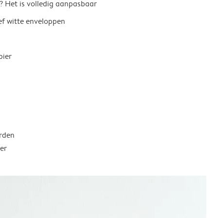
? Het is volledig aanpasbaar
ief witte enveloppen
pier
rden
er