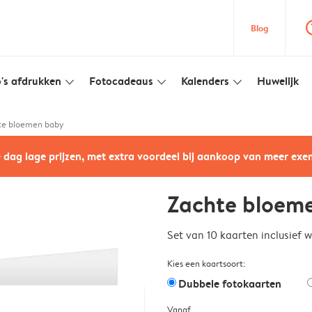
question
Blog
's afdrukken
Fotocadeaus
Kalenders
Huwelijk
slim_arrow_down
slim_arrow_down
slim_arrow_down
te bloemen baby
e dag lage prijzen, met extra voordeel bij aankoop van meer ex
Zachte bloem
Set van 10 kaarten inclusief 
Kies een kaartsoort:
Dubbele fotokaarten
Vanaf