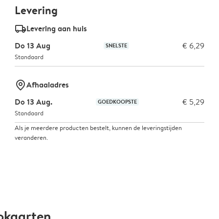
Levering
delivery_standard_v2
Levering aan huis
Do 13 Aug
€ 6,29
SNELSTE
Standaard
marker-pin
Afhaaladres
Do 13 Aug.
€ 5,29
GOEDKOOPSTE
Standaard
Als je meerdere producten bestelt, kunnen de leveringstijden
veranderen.
okaarten