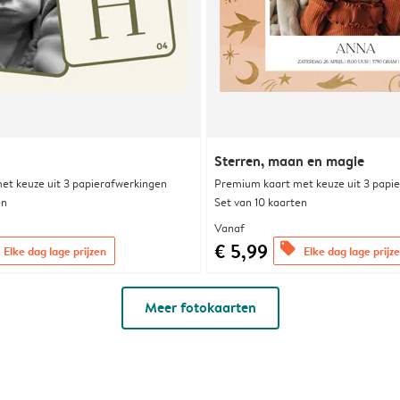
Sterren, maan en magie
et keuze uit 3 papierafwerkingen
Premium kaart met keuze uit 3 papi
en
Set van 10 kaarten
Vanaf
€ 5,99
offers
Elke dag lage prijzen
Elke dag lage prijz
Meer fotokaarten