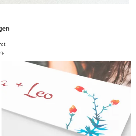
gen
rdt
g.