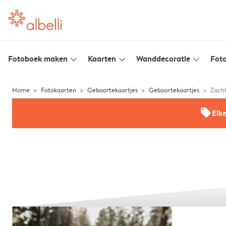
Fotoboek maken
Kaarten
Wanddecoratie
Foto
slim_arrow_down
slim_arrow_down
slim_arrow_down
Home
Fotokaarten
Geboortekaartjes
Geboortekaartjes
Zach
offers
Elk