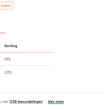
e prijzen
sten
Korting
10%
20%
1138 beoordelingen
lees meer
s van