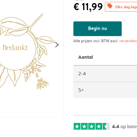
€ 11,99
offers
Elke dag lag
Begin nu
Alle prijzen incl. BTW excl.
verzendko
Aantal
2-4
5+
4.4
op basi