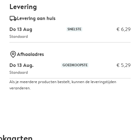
Levering
delivery_standard_v2
Levering aan huis
Do 13 Aug
€ 6,29
SNELSTE
Standaard
marker-pin
Afhaaladres
Do 13 Aug.
€ 5,29
GOEDKOOPSTE
Standaard
Als je meerdere producten bestelt, kunnen de leveringstijden
veranderen.
okaarten