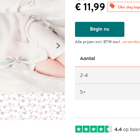
€ 11,99
offers
Elke dag lag
Begin nu
Alle prijzen incl. BTW excl.
verzendko
Aantal
2-4
5+
4.4
op basi