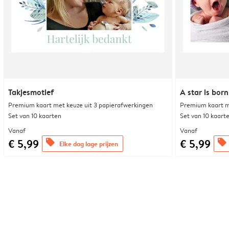
Takjesmotief
A star is born
Premium kaart met keuze uit 3 papierafwerkingen
Premium kaart m
Set van 10 kaarten
Set van 10 kaart
Vanaf
Vanaf
€ 5,99
€ 5,99
offers
offers
Elke dag lage prijzen