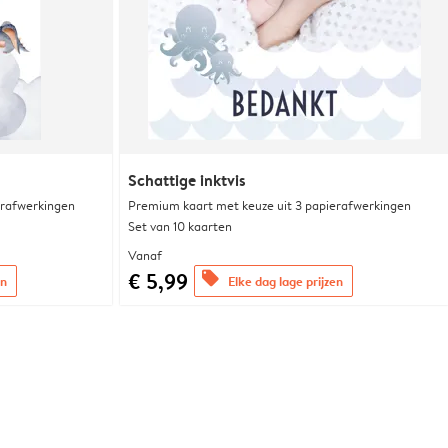
Schattige inktvis
erafwerkingen
Premium kaart met keuze uit 3 papierafwerkingen
Set van 10 kaarten
Vanaf
€ 5,99
offers
en
Elke dag lage prijzen