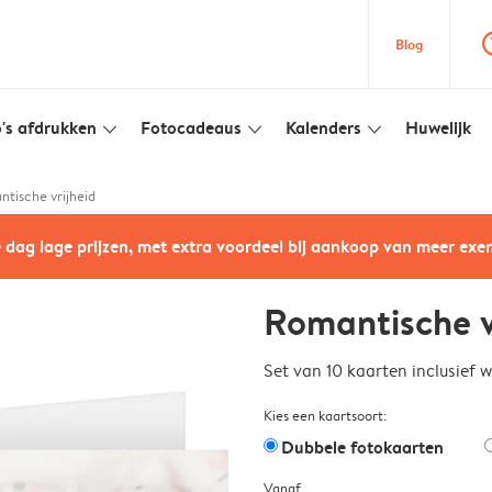
question
Blog
's afdrukken
Fotocadeaus
Kalenders
Huwelijk
slim_arrow_down
slim_arrow_down
slim_arrow_down
tische vrijheid
e dag lage prijzen, met extra voordeel bij aankoop van meer ex
Romantische v
Set van 10 kaarten inclusief 
Kies een kaartsoort:
Dubbele fotokaarten
Vanaf