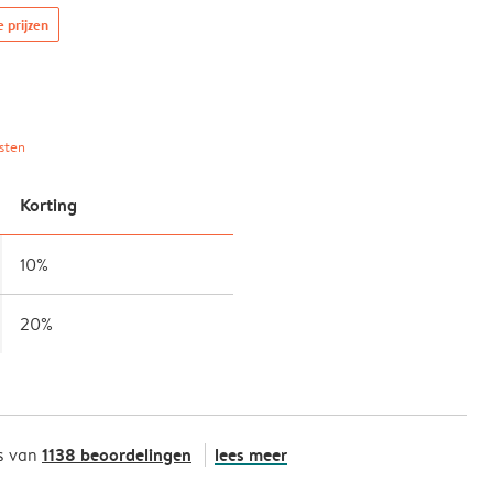
e prijzen
sten
Korting
10%
20%
1138 beoordelingen
lees meer
s van