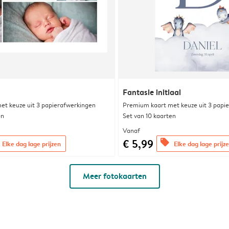
Fantasie initiaal
et keuze uit 3 papierafwerkingen
Premium kaart met keuze uit 3 papi
en
Set van 10 kaarten
Vanaf
€ 5,99
offers
Elke dag lage prijzen
Elke dag lage prijz
Meer fotokaarten