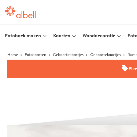
Fotoboek maken
Kaarten
Wanddecoratie
Foto
slim_arrow_down
slim_arrow_down
slim_arrow_down
Home
Fotokaarten
Geboortekaartjes
Geboortekaartjes
Roman
offers
Elk