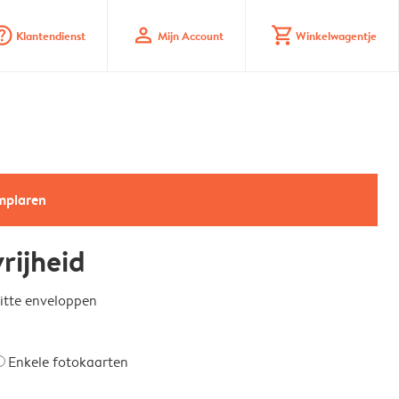
_mark_circle
profile
shopping_cart
Klantendienst
Mijn Account
Winkelwagentje
emplaren
rijheid
witte enveloppen
Enkele fotokaarten