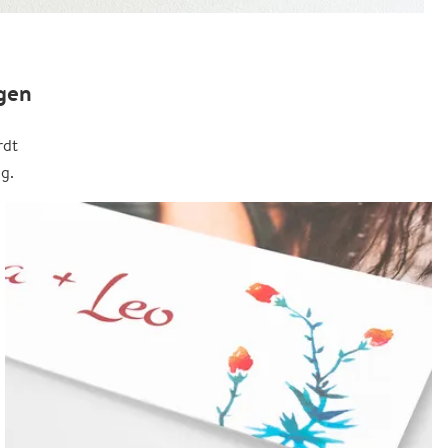
gen
rdt
g.