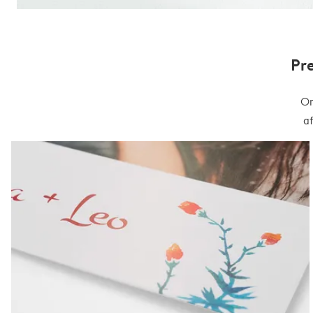
Pr
On
a