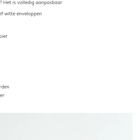
? Het is volledig aanpasbaar
ief witte enveloppen
pier
rden
er