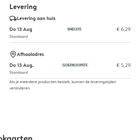
Levering
delivery_standard_v2
Levering aan huis
Do 13 Aug
€ 6,29
SNELSTE
Standaard
marker-pin
Afhaaladres
Do 13 Aug.
€ 5,29
GOEDKOOPSTE
Standaard
Als je meerdere producten bestelt, kunnen de leveringstijden
veranderen.
okaarten