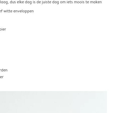
 laag, dus elke dag is de juiste dag om iets moois te maken
ief witte enveloppen
pier
rden
er