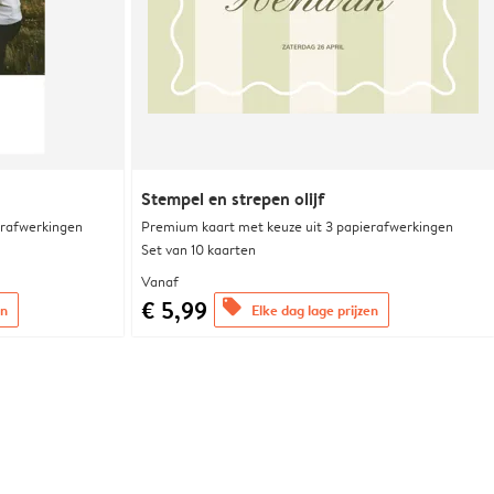
Stempel en strepen olijf
erafwerkingen
Premium kaart met keuze uit 3 papierafwerkingen
Set van 10 kaarten
Vanaf
€ 5,99
offers
en
Elke dag lage prijzen