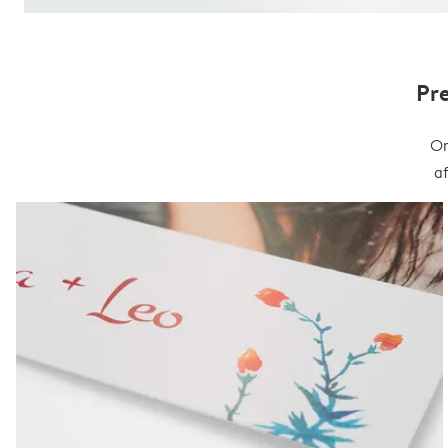
Pr
On
a