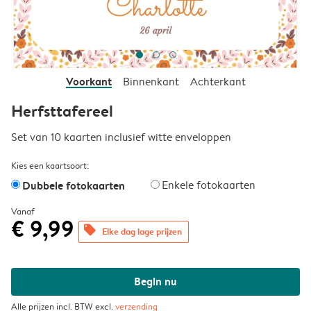
Voorkant
Binnenkant
Achterkant
Herfsttafereel
Set van 10 kaarten inclusief witte enveloppen
Kies een kaartsoort:
Dubbele fotokaarten
Enkele fotokaarten
Vanaf
€ 9,99
offers
Elke dag lage prijzen
Begin nu
Alle prijzen incl. BTW excl.
verzending