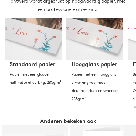
ontwerp wordt afgedrukt op hoogwaardig papier, met
een professionele afwerking.
Standaard papier
Hoogglans papier
E
Papier met een gladde,
Papier met een hoogglans
B
halfmatte afwerking. 235g/m²
afwerking voor meer
m
kleurintensiteit en scherpte.
O
235g/m²
d
3
Anderen bekeken ook