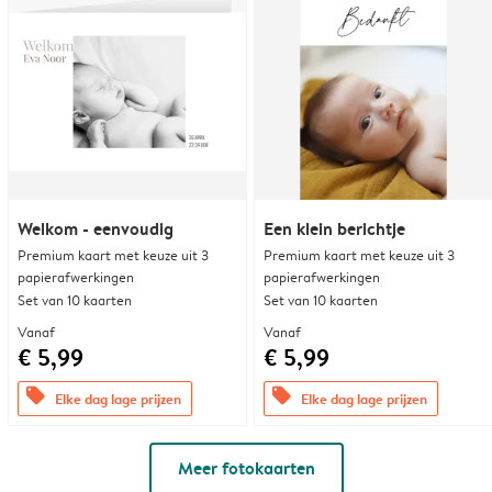
Welkom - eenvoudig
Een klein berichtje
Premium kaart met keuze uit 3
Premium kaart met keuze uit 3
papierafwerkingen
papierafwerkingen
Set van 10 kaarten
Set van 10 kaarten
Vanaf
Vanaf
€ 5,99
€ 5,99
offers
offers
Elke dag lage prijzen
Elke dag lage prijzen
Meer fotokaarten