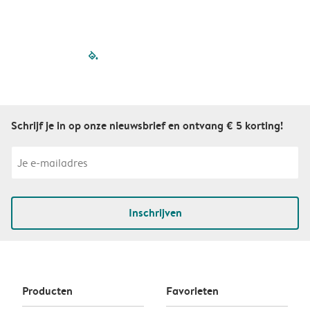
filled-pagination
outlined-paginatio
outlined-paginat
outlined-pagin
outlined-pag
outlined-p
Schrijf je in op onze nieuwsbrief en ontvang € 5 korting!
Inschrijven
Producten
Favorieten