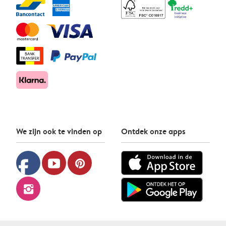
We zijn ook te vinden op
Ontdek onze apps
facebook
youtube
pinterest
instagram