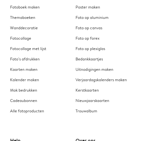
Fotoboek maken
Poster maken
Themaboeken
Foto op aluminium
Wanddecoratie
Foto op canvas
Fotocollage
Foto op forex
Fotocollage met lijst
Foto op plexiglas
Foto’s afdrukken
Bedankkaartjes
Kaarten maken
Uitnodigingen maken
Kalender maken
Verjaardagskalenders maken
Mok bedrukken
Kerstkaarten
Cadeaubonnen
Nieuwjaarskaarten
Alle fotoproducten
Trouwalbum
Help
Over ons