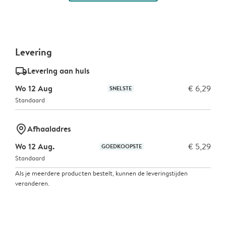
Levering
delivery_standard_v2
Levering aan huis
Wo 12 Aug
€ 6,29
SNELSTE
Standaard
marker-pin
Afhaaladres
Wo 12 Aug.
€ 5,29
GOEDKOOPSTE
Standaard
Als je meerdere producten bestelt, kunnen de leveringstijden
veranderen.