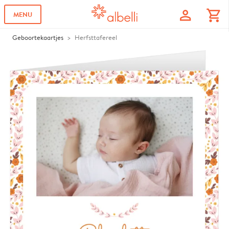
profile
shopping_cart
MENU
Geboortekaartjes
Herfsttafereel