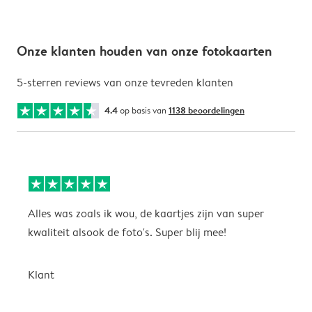
Onze klanten houden van onze fotokaarten
5-sterren reviews van onze tevreden klanten
4.4
op basis van
1138 beoordelingen
Alles was zoals ik wou, de kaartjes zijn van super
W
kwaliteit alsook de foto's. Super blij mee!
t
j
t
Klant