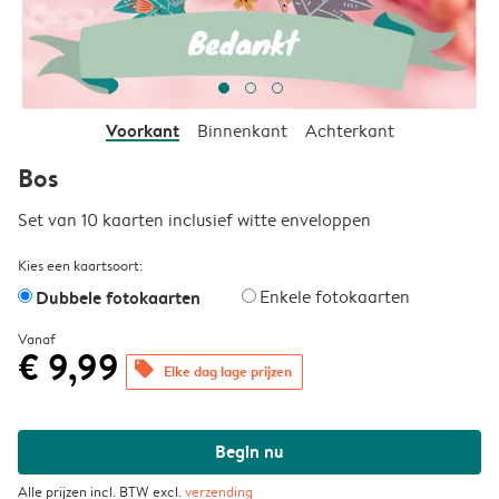
Voorkant
Binnenkant
Achterkant
Bos
Set van 10 kaarten inclusief witte enveloppen
Kies een kaartsoort:
Dubbele fotokaarten
Enkele fotokaarten
Vanaf
€ 9,99
offers
Elke dag lage prijzen
Begin nu
Alle prijzen incl. BTW excl.
verzending