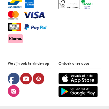
We zijn ook te vinden op
Ontdek onze apps
facebook
youtube
pinterest
instagram