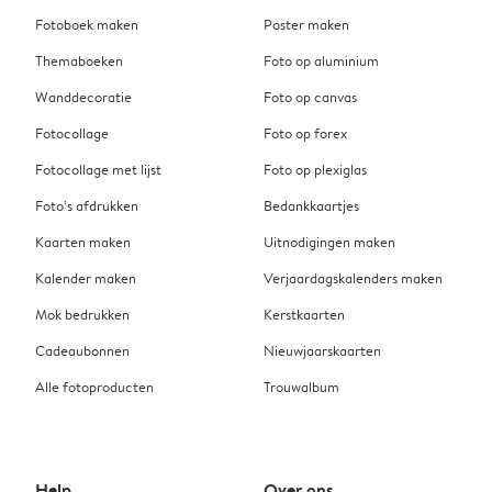
Fotoboek maken
Poster maken
Themaboeken
Foto op aluminium
Wanddecoratie
Foto op canvas
Fotocollage
Foto op forex
Fotocollage met lijst
Foto op plexiglas
Foto’s afdrukken
Bedankkaartjes
Kaarten maken
Uitnodigingen maken
Kalender maken
Verjaardagskalenders maken
Mok bedrukken
Kerstkaarten
Cadeaubonnen
Nieuwjaarskaarten
Alle fotoproducten
Trouwalbum
Help
Over ons