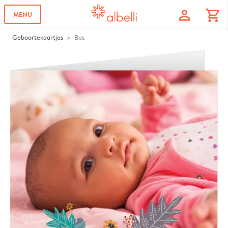
profile
shopping_cart
MENU
Geboortekaartjes
Bos