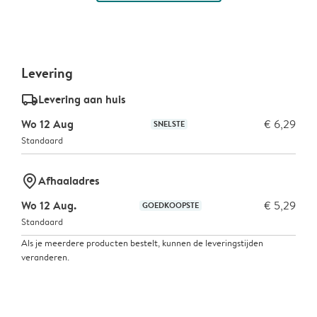
Levering
delivery_standard_v2
Levering aan huis
Wo 12 Aug
€ 6,29
SNELSTE
Standaard
marker-pin
Afhaaladres
Wo 12 Aug.
€ 5,29
GOEDKOOPSTE
Standaard
Als je meerdere producten bestelt, kunnen de leveringstijden
veranderen.