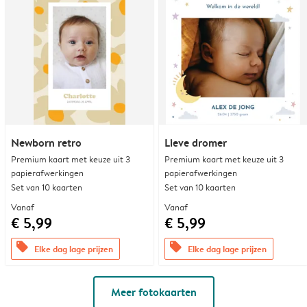
Newborn retro
Lieve dromer
Premium kaart met keuze uit 3
Premium kaart met keuze uit 3
papierafwerkingen
papierafwerkingen
Set van 10 kaarten
Set van 10 kaarten
Vanaf
Vanaf
€ 5,99
€ 5,99
offers
offers
Elke dag lage prijzen
Elke dag lage prijzen
Meer fotokaarten