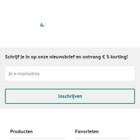
filled-pagination
outlined-paginatio
outlined-paginat
outlined-pagin
outlined-pag
outlined-p
Schrijf je in op onze nieuwsbrief en ontvang € 5 korting!
Inschrijven
Producten
Favorieten