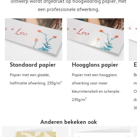
ontwerp wordt afgedrukt op hoogwaardig papier, met
een professionele afwerking.
Standaard papier
Hoogglans papier
E
Papier met een gladde,
Papier met een hoogglans
B
halfmatte afwerking. 235g/m²
afwerking voor meer
m
kleurintensiteit en scherpte.
O
235g/m²
d
3
Anderen bekeken ook