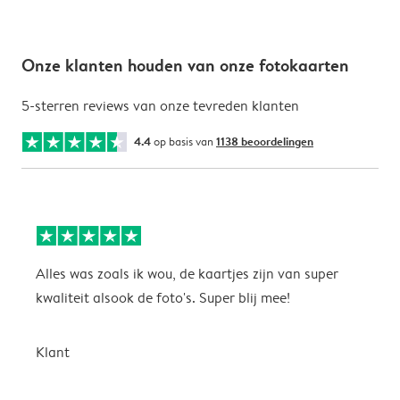
Onze klanten houden van onze fotokaarten
5-sterren reviews van onze tevreden klanten
4.4
op basis van
1138 beoordelingen
Alles was zoals ik wou, de kaartjes zijn van super
W
kwaliteit alsook de foto's. Super blij mee!
t
j
t
Klant