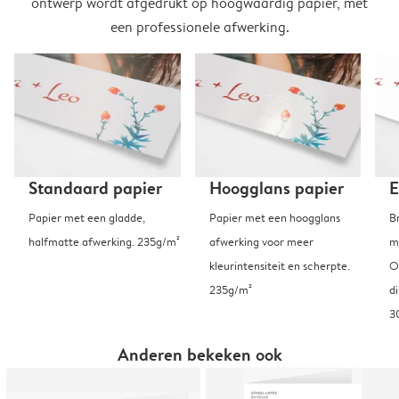
ontwerp wordt afgedrukt op hoogwaardig papier, met
een professionele afwerking.
Standaard papier
Hoogglans papier
E
Papier met een gladde,
Papier met een hoogglans
B
halfmatte afwerking. 235g/m²
afwerking voor meer
m
kleurintensiteit en scherpte.
O
235g/m²
d
3
Anderen bekeken ook