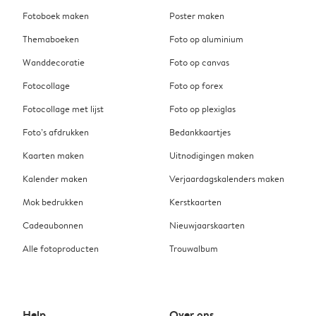
Fotoboek maken
Poster maken
Themaboeken
Foto op aluminium
Wanddecoratie
Foto op canvas
Fotocollage
Foto op forex
Fotocollage met lijst
Foto op plexiglas
Foto’s afdrukken
Bedankkaartjes
Kaarten maken
Uitnodigingen maken
Kalender maken
Verjaardagskalenders maken
Mok bedrukken
Kerstkaarten
Cadeaubonnen
Nieuwjaarskaarten
Alle fotoproducten
Trouwalbum
Help
Over ons