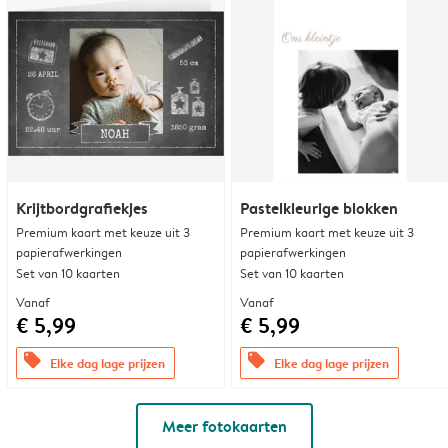
Krijtbordgrafiekjes
Pastelkleurige blokken
Premium kaart met keuze uit 3
Premium kaart met keuze uit 3
papierafwerkingen
papierafwerkingen
Set van 10 kaarten
Set van 10 kaarten
Vanaf
Vanaf
€ 5,99
€ 5,99
offers
offers
Elke dag lage prijzen
Elke dag lage prijzen
Meer fotokaarten