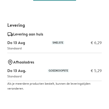
Levering
delivery_standard_v2
Levering aan huis
Do 13 Aug
€ 6,29
SNELSTE
Standaard
marker-pin
Afhaaladres
Do 13 Aug.
€ 5,29
GOEDKOOPSTE
Standaard
Als je meerdere producten bestelt, kunnen de leveringstijden
veranderen.