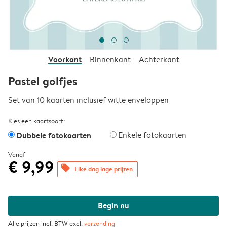
Voorkant
Binnenkant
Achterkant
Pastel golfjes
Set van 10 kaarten inclusief witte enveloppen
Kies een kaartsoort:
Dubbele fotokaarten
Enkele fotokaarten
Vanaf
€ 9,99
offers
Elke dag lage prijzen
Begin nu
Alle prijzen incl. BTW excl.
verzending