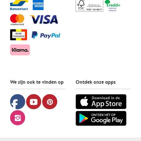
We zijn ook te vinden op
Ontdek onze apps
facebook
youtube
pinterest
instagram