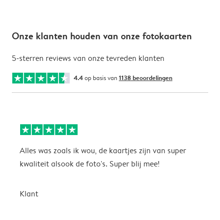
Onze klanten houden van onze fotokaarten
5-sterren reviews van onze tevreden klanten
4.4
op basis van
1138 beoordelingen
Alles was zoals ik wou, de kaartjes zijn van super
W
kwaliteit alsook de foto's. Super blij mee!
t
j
t
Klant