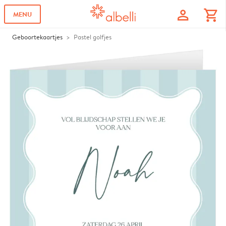
profile
shopping_cart
MENU
Geboortekaartjes
Pastel golfjes