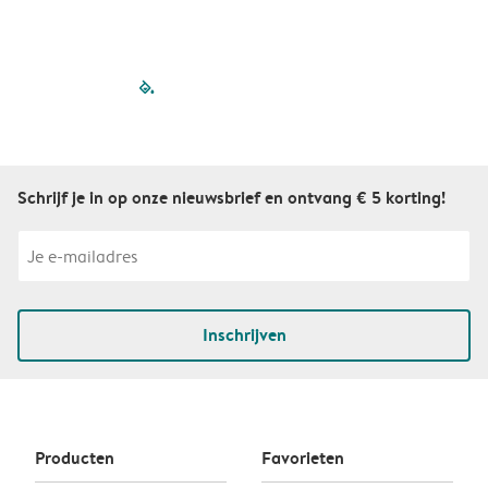
filled-pagination
outlined-paginatio
outlined-paginat
outlined-pagin
outlined-pag
outlined-p
Schrijf je in op onze nieuwsbrief en ontvang € 5 korting!
Inschrijven
Producten
Favorieten