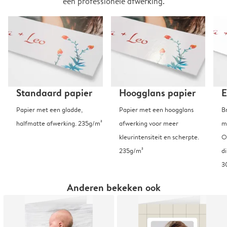
een professionele afwerking.
Standaard papier
Hoogglans papier
E
Papier met een gladde,
Papier met een hoogglans
B
halfmatte afwerking. 235g/m²
afwerking voor meer
m
kleurintensiteit en scherpte.
O
235g/m²
d
3
Anderen bekeken ook