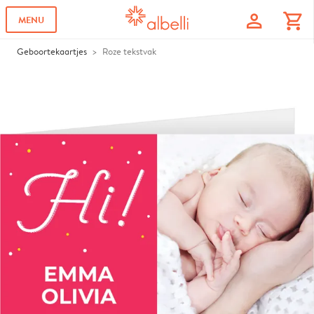
profile
shopping_cart
MENU
Geboortekaartjes
Roze tekstvak