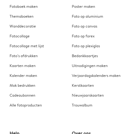
Fotoboek maken
Poster maken
Themaboeken
Foto op aluminium
Wanddecoratie
Foto op canvas
Fotocollage
Foto op forex
Fotocollage met lijst
Foto op plexiglas
Foto’s afdrukken
Bedankkaartjes
Kaarten maken
Uitnodigingen maken
Kalender maken
Verjaardagskalenders maken
Mok bedrukken
Kerstkaarten
Cadeaubonnen
Nieuwjaarskaarten
Alle fotoproducten
Trouwalbum
Help
Over ons