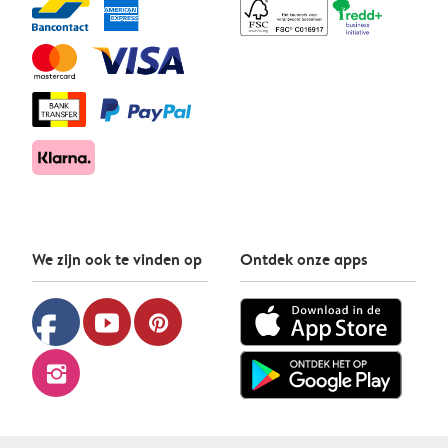
We zijn ook te vinden op
Ontdek onze apps
facebook
youtube
pinterest
instagram