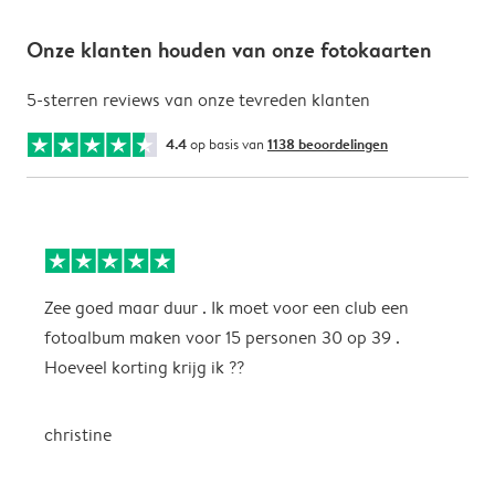
Onze klanten houden van onze fotokaarten
5-sterren reviews van onze tevreden klanten
4.4
op basis van
1138 beoordelingen
Zee goed maar duur . Ik moet voor een club een
M
fotoalbum maken voor 15 personen 30 op 39 .
k
Hoeveel korting krijg ik ??
b
christine
J