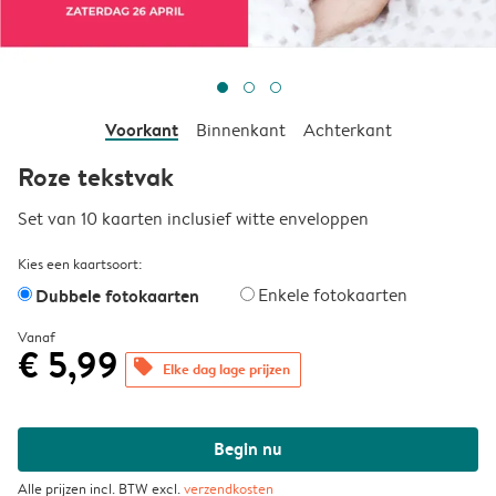
Voorkant
Binnenkant
Achterkant
Roze tekstvak
Set van 10 kaarten inclusief witte enveloppen
Kies een kaartsoort:
Dubbele fotokaarten
Enkele fotokaarten
Vanaf
€ 5,99
offers
Elke dag lage prijzen
Begin nu
Alle prijzen incl. BTW excl.
verzendkosten