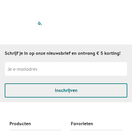
filled-pagination
outlined-paginatio
outlined-paginat
outlined-pagin
outlined-pag
outlined-p
Schrijf je in op onze nieuwsbrief en ontvang € 5 korting!
Inschrijven
Producten
Favorieten