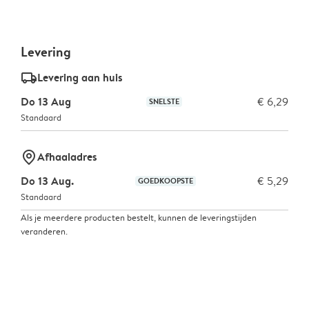
Levering
delivery_standard_v2
Levering aan huis
Do 13 Aug
€ 6,29
SNELSTE
Standaard
marker-pin
Afhaaladres
Do 13 Aug.
€ 5,29
GOEDKOOPSTE
Standaard
Als je meerdere producten bestelt, kunnen de leveringstijden
veranderen.