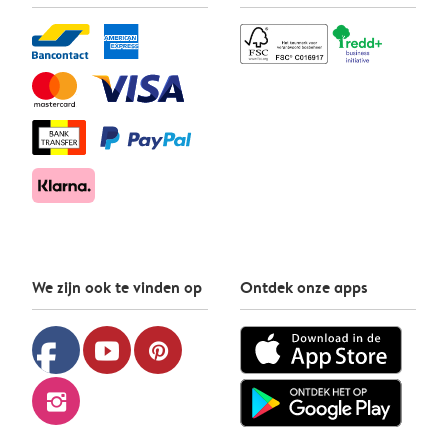
We zijn ook te vinden op
Ontdek onze apps
facebook
youtube
pinterest
instagram