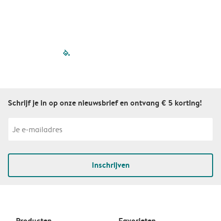
filled-pagination
outlined-paginatio
outlined-paginat
outlined-pagin
outlined-pag
outlined-p
Schrijf je in op onze nieuwsbrief en ontvang € 5 korting!
Inschrijven
Producten
Favorieten