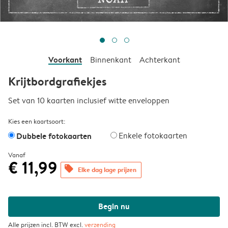
Voorkant
Binnenkant
Achterkant
Krijtbordgrafiekjes
Set van 10 kaarten inclusief witte enveloppen
Kies een kaartsoort:
Dubbele fotokaarten
Enkele fotokaarten
Vanaf
€ 11,99
offers
Elke dag lage prijzen
Begin nu
Alle prijzen incl. BTW excl.
verzending