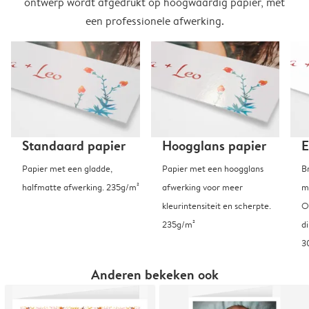
ontwerp wordt afgedrukt op hoogwaardig papier, met
een professionele afwerking.
Standaard papier
Hoogglans papier
E
Papier met een gladde,
Papier met een hoogglans
B
halfmatte afwerking. 235g/m²
afwerking voor meer
m
kleurintensiteit en scherpte.
O
235g/m²
d
3
Anderen bekeken ook