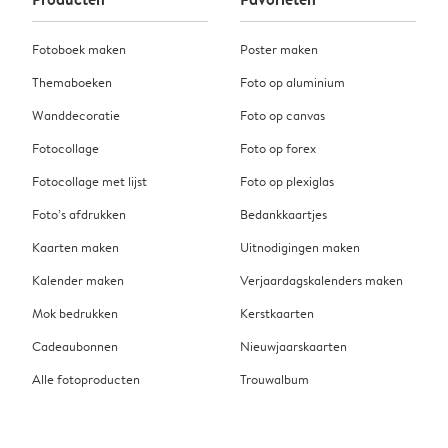
Fotoboek maken
Poster maken
Themaboeken
Foto op aluminium
Wanddecoratie
Foto op canvas
Fotocollage
Foto op forex
Fotocollage met lijst
Foto op plexiglas
Foto’s afdrukken
Bedankkaartjes
Kaarten maken
Uitnodigingen maken
Kalender maken
Verjaardagskalenders maken
Mok bedrukken
Kerstkaarten
Cadeaubonnen
Nieuwjaarskaarten
Alle fotoproducten
Trouwalbum