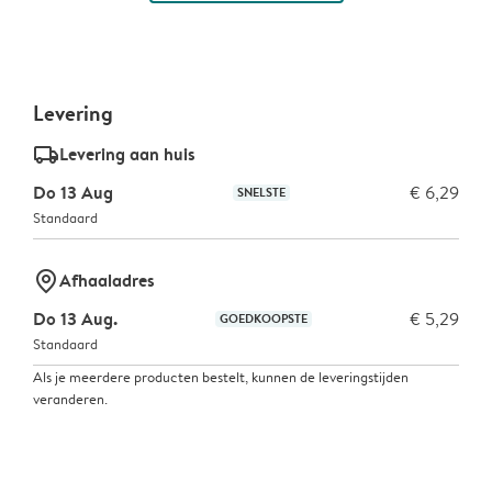
Levering
delivery_standard_v2
Levering aan huis
Do 13 Aug
€ 6,29
SNELSTE
Standaard
marker-pin
Afhaaladres
Do 13 Aug.
€ 5,29
GOEDKOOPSTE
Standaard
Als je meerdere producten bestelt, kunnen de leveringstijden
veranderen.