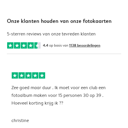
Onze klanten houden van onze fotokaarten
5-sterren reviews van onze tevreden klanten
4.4
op basis van
1138 beoordelingen
Zee goed maar duur . Ik moet voor een club een
M
fotoalbum maken voor 15 personen 30 op 39 .
k
Hoeveel korting krijg ik ??
b
christine
J