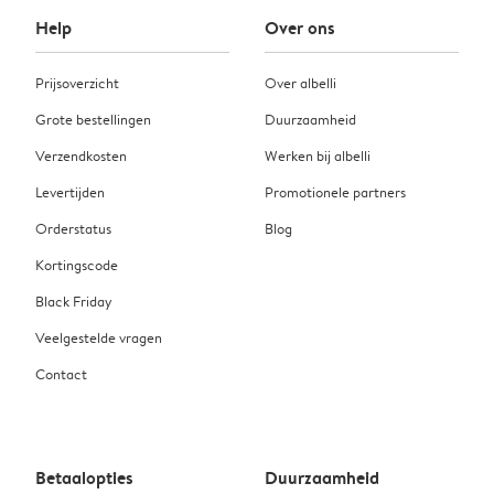
Help
Over ons
Prijsoverzicht
Over albelli
Grote bestellingen
Duurzaamheid
Verzendkosten
Werken bij albelli
Levertijden
Promotionele partners
Orderstatus
Blog
Kortingscode
Black Friday
Veelgestelde vragen
Contact
Betaalopties
Duurzaamheid