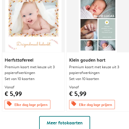
Herfsttafereel
Klein gouden hart
Premium kaart met keuze uit 3
Premium kaart met keuze uit 3
papierafwerkingen
papierafwerkingen
Set van 10 kaarten
Set van 10 kaarten
Vanaf
Vanaf
€ 5,99
€ 5,99
offers
offers
Elke dag lage prijzen
Elke dag lage prijzen
Meer fotokaarten