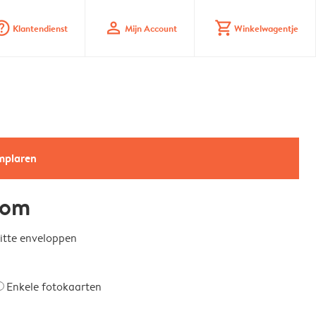
_mark_circle
profile
shopping_cart
Klantendienst
Mijn Account
Winkelwagentje
emplaren
kom
witte enveloppen
Enkele fotokaarten