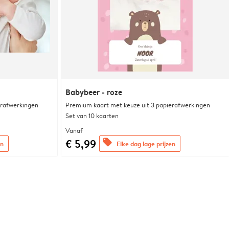
Babybeer - roze
erafwerkingen
Premium kaart met keuze uit 3 papierafwerkingen
Set van 10 kaarten
Vanaf
€ 5,99
offers
en
Elke dag lage prijzen