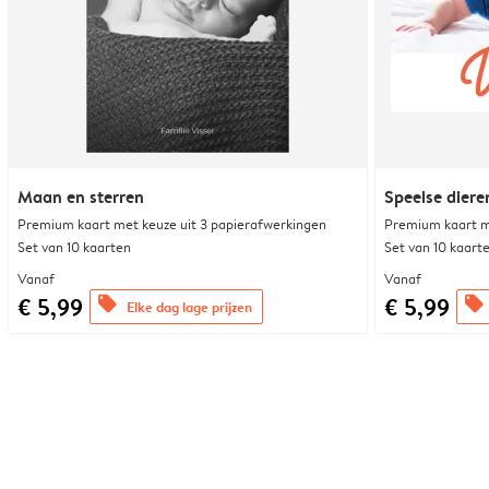
Maan en sterren
Speelse diere
Premium kaart met keuze uit 3 papierafwerkingen
Premium kaart m
Set van 10 kaarten
Set van 10 kaart
Vanaf
Vanaf
€ 5,99
€ 5,99
offers
offers
Elke dag lage prijzen