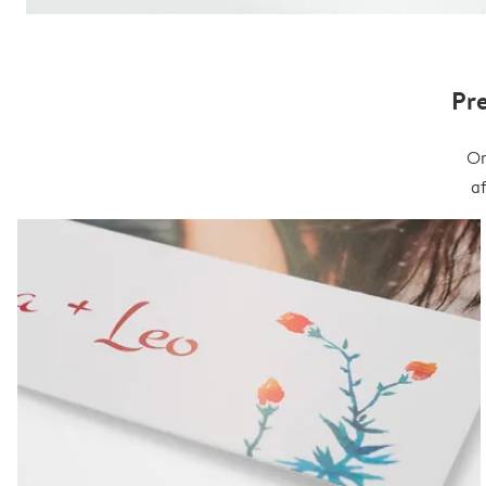
Pr
On
a