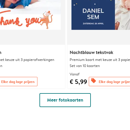
n
Nachtblauw tekstvak
et keuze uit 3 papierafwerkingen
Premium kaart met keuze uit 3 papi
en
Set van 10 kaarten
Vanaf
€ 5,99
offers
Elke dag lage prijzen
Elke dag lage prijz
Meer fotokaarten