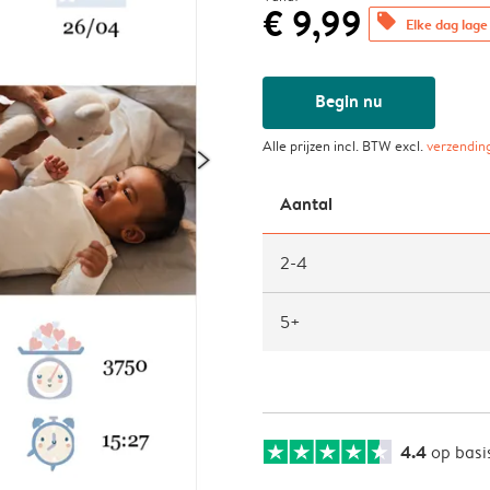
€ 9,99
offers
Elke dag lage 
Begin nu
Alle prijzen incl. BTW excl.
verzendin
Aantal
2-4
5+
4.4
op basi