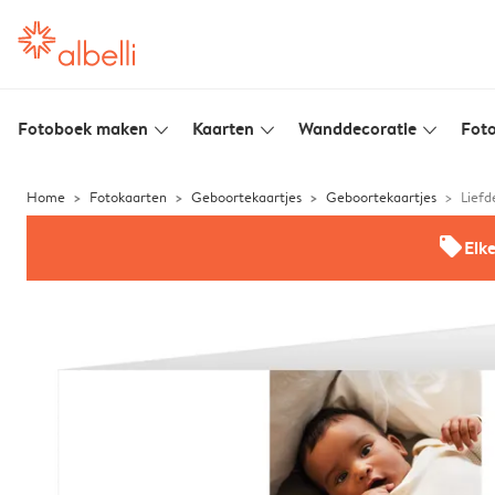
Fotoboek maken
Kaarten
Wanddecoratie
Foto
slim_arrow_down
slim_arrow_down
slim_arrow_down
Home
Fotokaarten
Geboortekaartjes
Geboortekaartjes
Liefd
offers
Elk