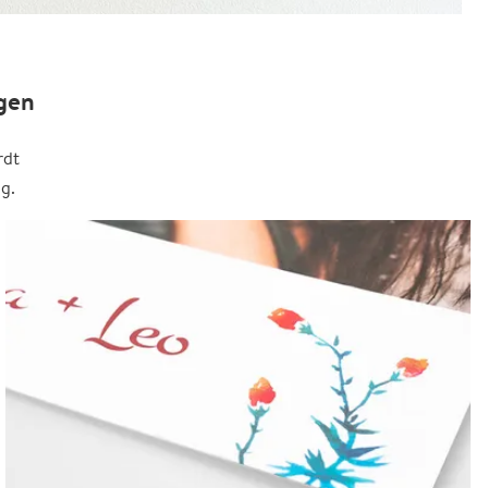
gen
rdt
g.