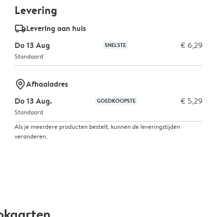
Levering
delivery_standard_v2
Levering aan huis
Do 13 Aug
€ 6,29
SNELSTE
Standaard
marker-pin
Afhaaladres
Do 13 Aug.
€ 5,29
GOEDKOOPSTE
Standaard
Als je meerdere producten bestelt, kunnen de leveringstijden
veranderen.
okaarten