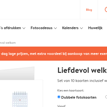
question
Blog
's afdrukken
Fotocadeaus
Kalenders
Huwelijk
slim_arrow_down
slim_arrow_down
slim_arrow_down
evol welkom
e dag lage prijzen, met extra voordeel bij aankoop van meer ex
Liefdevol wel
Set van 10 kaarten inclusief 
Kies een kaartsoort:
Dubbele fotokaarten
Vanaf