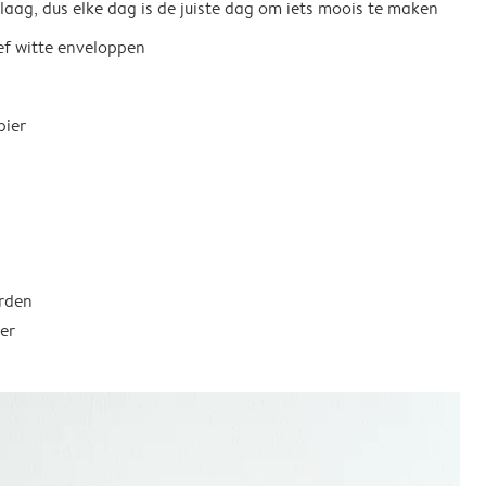
 laag, dus elke dag is de juiste dag om iets moois te maken
ief witte enveloppen
pier
rden
er