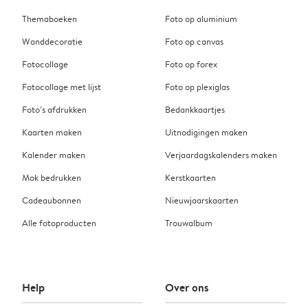
Themaboeken
Foto op aluminium
Wanddecoratie
Foto op canvas
Fotocollage
Foto op forex
Fotocollage met lijst
Foto op plexiglas
Foto’s afdrukken
Bedankkaartjes
Kaarten maken
Uitnodigingen maken
Kalender maken
Verjaardagskalenders maken
Mok bedrukken
Kerstkaarten
Cadeaubonnen
Nieuwjaarskaarten
Alle fotoproducten
Trouwalbum
Help
Over ons