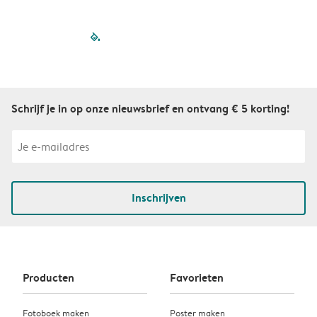
filled-pagination
outlined-paginatio
outlined-paginat
outlined-pagin
outlined-pag
outlined-p
Schrijf je in op onze nieuwsbrief en ontvang € 5 korting!
Inschrijven
Producten
Favorieten
Fotoboek maken
Poster maken