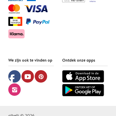
We zijn ook te vinden op
Ontdek onze apps
facebook
youtube
pinterest
instagram
albelli © 2026