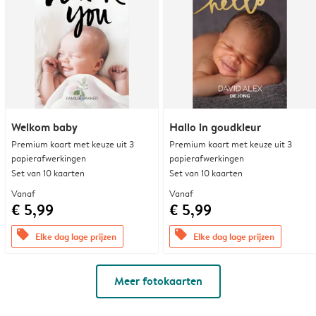
Welkom baby
Hallo in goudkleur
Premium kaart met keuze uit 3
Premium kaart met keuze uit 3
papierafwerkingen
papierafwerkingen
Set van 10 kaarten
Set van 10 kaarten
Vanaf
Vanaf
€ 5,99
€ 5,99
offers
offers
Elke dag lage prijzen
Elke dag lage prijzen
Meer fotokaarten