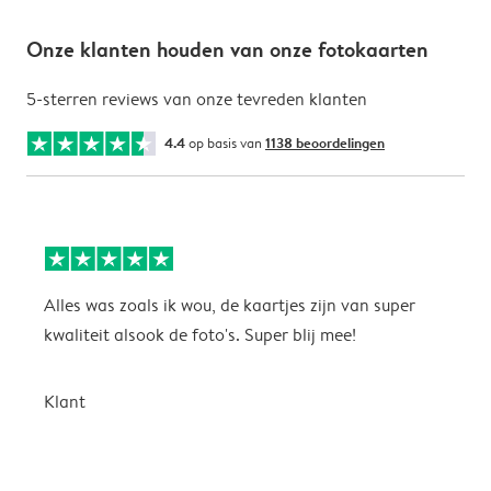
Onze klanten houden van onze fotokaarten
5-sterren reviews van onze tevreden klanten
4.4
op basis van
1138 beoordelingen
Alles was zoals ik wou, de kaartjes zijn van super
W
kwaliteit alsook de foto's. Super blij mee!
t
j
t
Klant