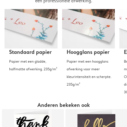
een professionele afwerking.
Standaard papier
Hoogglans papier
E
Papier met een gladde,
Papier met een hoogglans
B
halfmatte afwerking. 235g/m²
afwerking voor meer
m
kleurintensiteit en scherpte.
O
235g/m²
d
3
Anderen bekeken ook