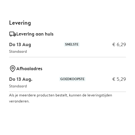
Levering
delivery_standard_v2
Levering aan huis
Do 13 Aug
€ 6,29
SNELSTE
Standaard
marker-pin
Afhaaladres
Do 13 Aug.
€ 5,29
GOEDKOOPSTE
Standaard
Als je meerdere producten bestelt, kunnen de leveringstijden
veranderen.