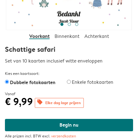
Voorkant
Binnenkant
Achterkant
Schattige safari
Set van 10 kaarten inclusief witte enveloppen
Kies een kaartsoort:
Dubbele fotokaarten
Enkele fotokaarten
Vanaf
€ 9,99
offers
Elke dag lage prijzen
Begin nu
Alle prijzen incl. BTW excl.
verzendkosten