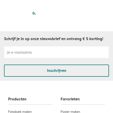
filled-pagination
outlined-paginatio
outlined-paginat
outlined-pagin
outlined-pag
outlined-p
Schrijf je in op onze nieuwsbrief en ontvang € 5 korting!
Inschrijven
Producten
Favorieten
Fotoboek maken
Poster maken