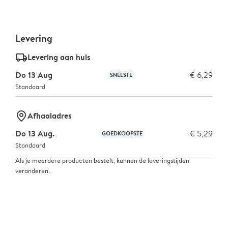
Levering
delivery_standard_v2
Levering aan huis
Do 13 Aug
€ 6,29
SNELSTE
Standaard
marker-pin
Afhaaladres
Do 13 Aug.
€ 5,29
GOEDKOOPSTE
Standaard
Als je meerdere producten bestelt, kunnen de leveringstijden
veranderen.