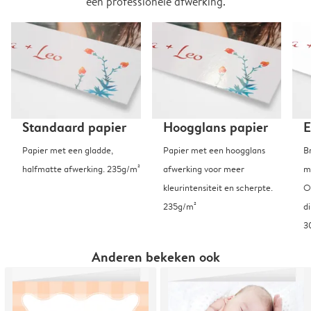
een professionele afwerking.
Standaard papier
Hoogglans papier
E
Papier met een gladde,
Papier met een hoogglans
B
halfmatte afwerking. 235g/m²
afwerking voor meer
m
kleurintensiteit en scherpte.
O
235g/m²
d
3
Anderen bekeken ook