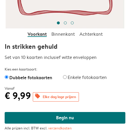
Voorkant
Binnenkant
Achterkant
In strikken gehuld
Set van 10 kaarten inclusief witte enveloppen
Kies een kaartsoort:
Dubbele fotokaarten
Enkele fotokaarten
Vanaf
€ 9,99
offers
Elke dag lage prijzen
Begin nu
Alle prijzen incl. BTW excl.
verzendkosten