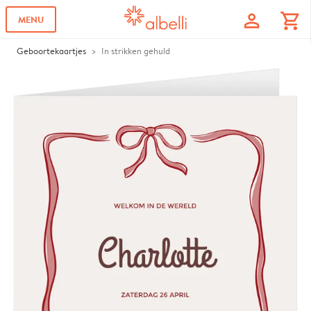
profile
shopping_cart
MENU
Geboortekaartjes
In strikken gehuld