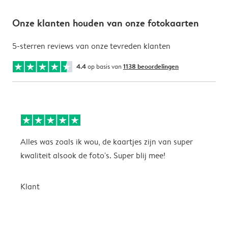
Onze klanten houden van onze fotokaarten
5-sterren reviews van onze tevreden klanten
4.4
op basis van
1138 beoordelingen
Alles was zoals ik wou, de kaartjes zijn van super
W
kwaliteit alsook de foto's. Super blij mee!
t
j
t
Klant