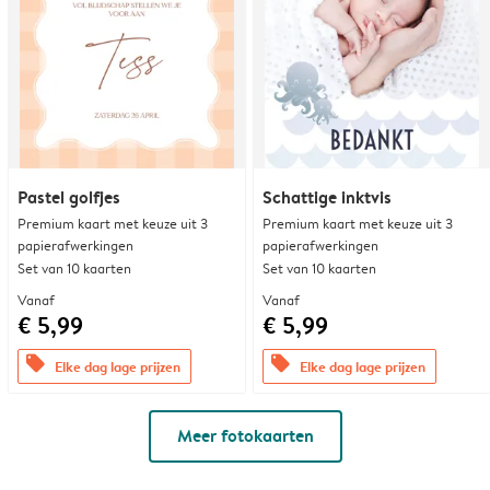
Pastel golfjes
Schattige inktvis
Premium kaart met keuze uit 3
Premium kaart met keuze uit 3
papierafwerkingen
papierafwerkingen
Set van 10 kaarten
Set van 10 kaarten
Vanaf
Vanaf
€ 5,99
€ 5,99
offers
offers
Elke dag lage prijzen
Elke dag lage prijzen
Meer fotokaarten