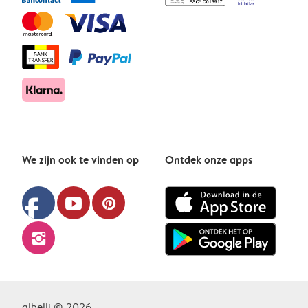
We zijn ook te vinden op
Ontdek onze apps
facebook
youtube
pinterest
instagram
albelli © 2026