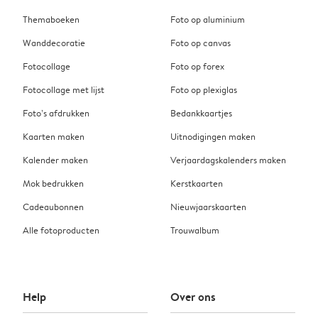
Themaboeken
Foto op aluminium
Wanddecoratie
Foto op canvas
Fotocollage
Foto op forex
Fotocollage met lijst
Foto op plexiglas
Foto’s afdrukken
Bedankkaartjes
Kaarten maken
Uitnodigingen maken
Kalender maken
Verjaardagskalenders maken
Mok bedrukken
Kerstkaarten
Cadeaubonnen
Nieuwjaarskaarten
Alle fotoproducten
Trouwalbum
Help
Over ons