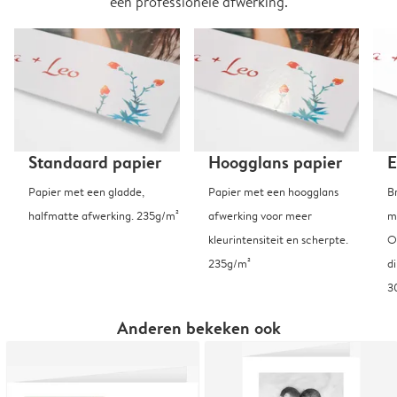
een professionele afwerking.
Standaard papier
Hoogglans papier
E
Papier met een gladde,
Papier met een hoogglans
B
halfmatte afwerking. 235g/m²
afwerking voor meer
m
kleurintensiteit en scherpte.
O
235g/m²
d
3
Anderen bekeken ook