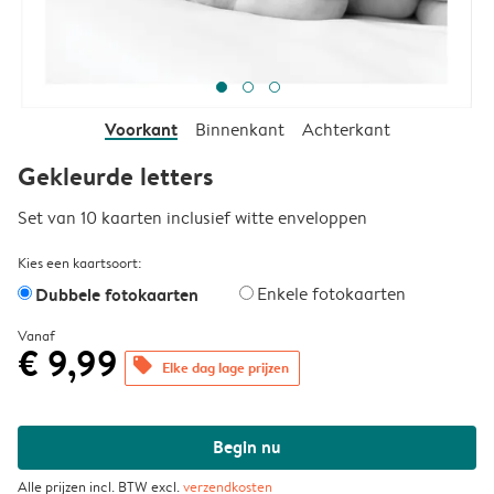
Voorkant
Binnenkant
Achterkant
Gekleurde letters
Set van 10 kaarten inclusief witte enveloppen
Kies een kaartsoort:
Dubbele fotokaarten
Enkele fotokaarten
Vanaf
€ 9,99
offers
Elke dag lage prijzen
Begin nu
Alle prijzen incl. BTW excl.
verzendkosten