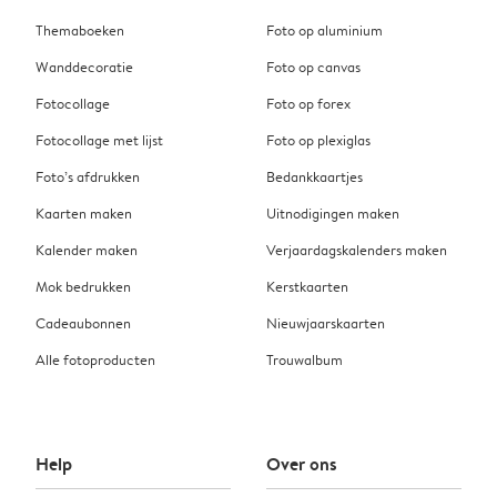
Themaboeken
Foto op aluminium
Wanddecoratie
Foto op canvas
Fotocollage
Foto op forex
Fotocollage met lijst
Foto op plexiglas
Foto’s afdrukken
Bedankkaartjes
Kaarten maken
Uitnodigingen maken
Kalender maken
Verjaardagskalenders maken
Mok bedrukken
Kerstkaarten
Cadeaubonnen
Nieuwjaarskaarten
Alle fotoproducten
Trouwalbum
Help
Over ons