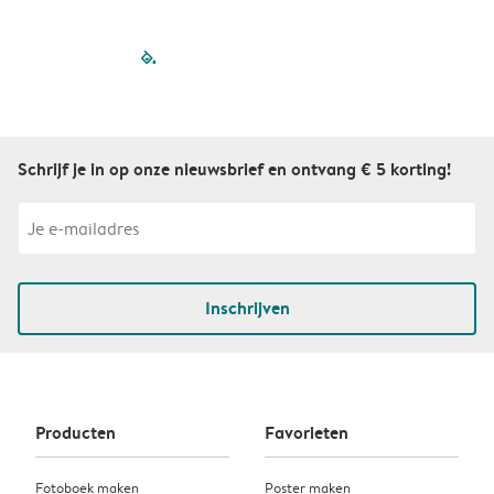
filled-pagination
outlined-paginatio
outlined-paginat
outlined-pagin
outlined-pag
outlined-p
Schrijf je in op onze nieuwsbrief en ontvang € 5 korting!
Inschrijven
Producten
Favorieten
Fotoboek maken
Poster maken