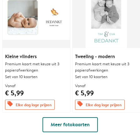
Kleine vlinders
Tweeling - modern
Premium kaart met keuze uit 3
Premium kaart met keuze uit 3
papierafwerkingen
papierafwerkingen
Set van 10 kaarten
Set van 10 kaarten
Vanaf
Vanaf
€ 5,99
€ 5,99
offers
offers
Elke dag lage prijzen
Elke dag lage prijzen
Meer fotokaarten