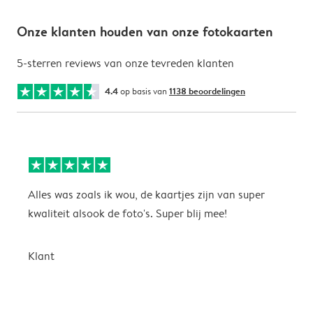
Onze klanten houden van onze fotokaarten
5-sterren reviews van onze tevreden klanten
4.4
op basis van
1138 beoordelingen
Alles was zoals ik wou, de kaartjes zijn van super
W
kwaliteit alsook de foto's. Super blij mee!
t
j
t
Klant