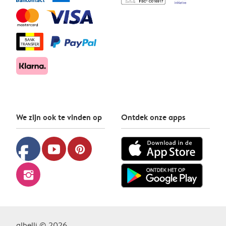
We zijn ook te vinden op
Ontdek onze apps
facebook
youtube
pinterest
instagram
albelli © 2026