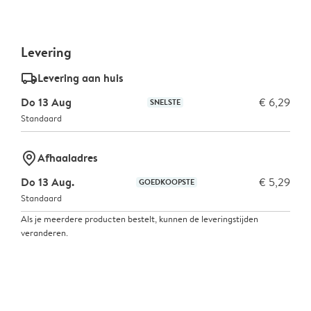
Levering
delivery_standard_v2
Levering aan huis
Do 13 Aug
€ 6,29
SNELSTE
Standaard
marker-pin
Afhaaladres
Do 13 Aug.
€ 5,29
GOEDKOOPSTE
Standaard
Als je meerdere producten bestelt, kunnen de leveringstijden
veranderen.