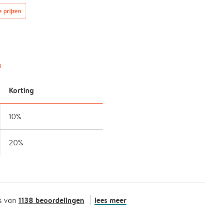
e prijzen
g
Korting
10%
20%
1138 beoordelingen
lees meer
s van