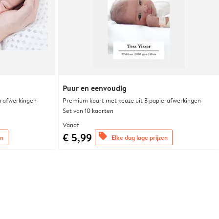
Puur en eenvoudig
erafwerkingen
Premium kaart met keuze uit 3 papierafwerkingen
Set van 10 kaarten
Vanaf
€ 5,99
offers
en
Elke dag lage prijzen