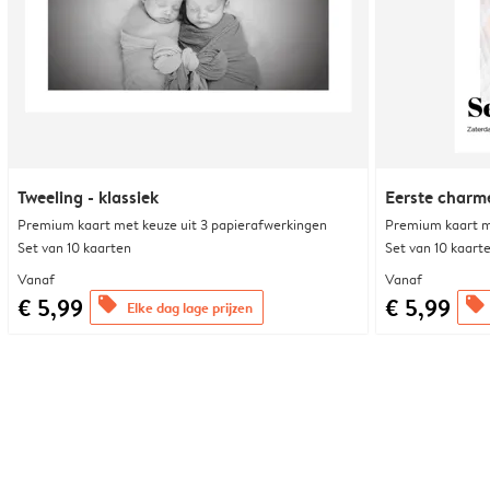
Tweeling - klassiek
Eerste charm
Premium kaart met keuze uit 3 papierafwerkingen
Premium kaart m
Set van 10 kaarten
Set van 10 kaart
Vanaf
Vanaf
€ 5,99
€ 5,99
offers
offers
Elke dag lage prijzen