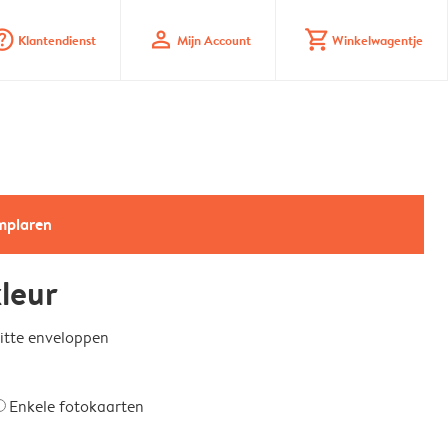
_mark_circle
profile
shopping_cart
Klantendienst
Mijn Account
Winkelwagentje
emplaren
leur
witte enveloppen
Enkele fotokaarten