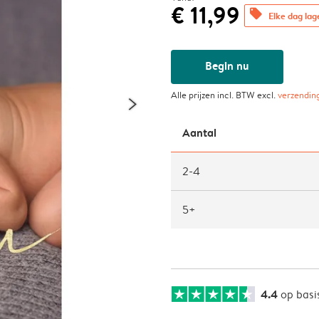
€ 11,99
offers
Elke dag lag
Begin nu
Alle prijzen incl. BTW excl.
verzendin
Aantal
2-4
5+
4.4
op basi