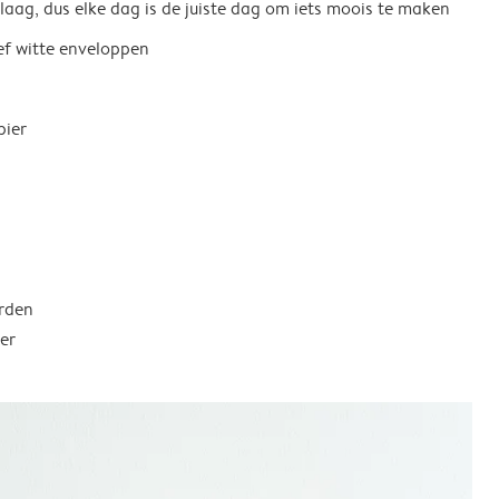
 laag, dus elke dag is de juiste dag om iets moois te maken
ief witte enveloppen
pier
rden
er