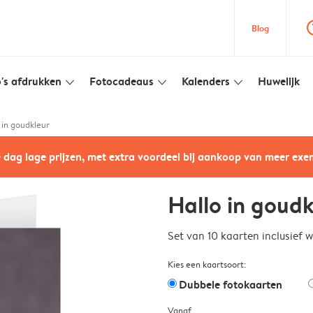
question
Blog
's afdrukken
Fotocadeaus
Kalenders
Huwelijk
slim_arrow_down
slim_arrow_down
slim_arrow_down
 in goudkleur
e dag lage prijzen, met extra voordeel bij aankoop van meer ex
Hallo in goudk
Set van 10 kaarten inclusief 
Kies een kaartsoort:
Dubbele fotokaarten
Vanaf