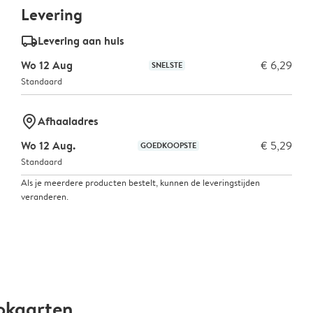
Levering
delivery_standard_v2
Levering aan huis
Wo 12 Aug
€ 6,29
SNELSTE
Standaard
marker-pin
Afhaaladres
Wo 12 Aug.
€ 5,29
GOEDKOOPSTE
Standaard
Als je meerdere producten bestelt, kunnen de leveringstijden
veranderen.
okaarten