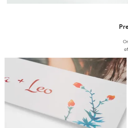
Pr
On
a