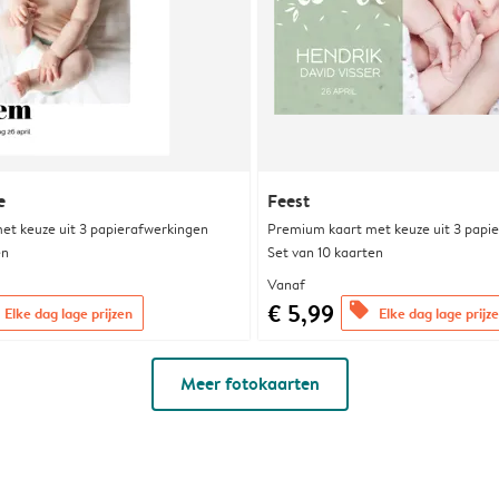
e
Feest
et keuze uit 3 papierafwerkingen
Premium kaart met keuze uit 3 papi
en
Set van 10 kaarten
Vanaf
€ 5,99
offers
Elke dag lage prijzen
Elke dag lage prijz
Meer fotokaarten