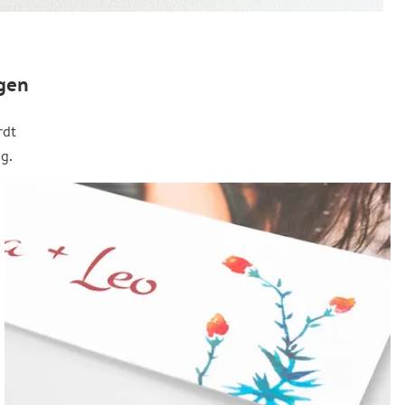
gen
rdt
g.