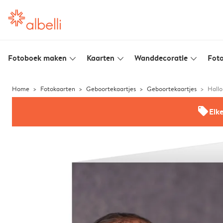
Fotoboek maken
Kaarten
Wanddecoratie
Foto
slim_arrow_down
slim_arrow_down
slim_arrow_down
Home
Fotokaarten
Geboortekaartjes
Geboortekaartjes
Hallo
offers
Elk