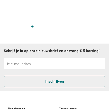
filled-pagination
outlined-paginatio
outlined-paginat
outlined-pagin
outlined-pag
outlined-p
Schrijf je in op onze nieuwsbrief en ontvang € 5 korting!
Inschrijven
Producten
Favorieten