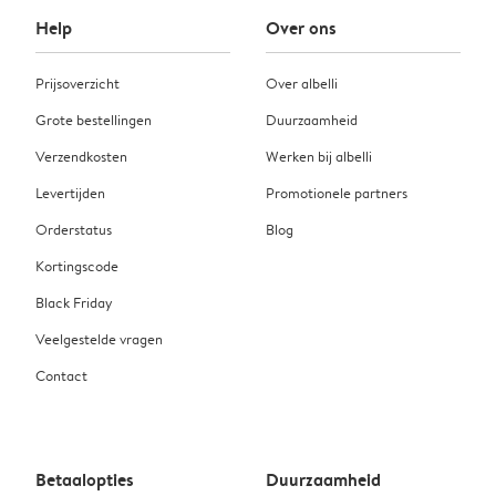
Help
Over ons
Prijsoverzicht
Over albelli
Grote bestellingen
Duurzaamheid
Verzendkosten
Werken bij albelli
Levertijden
Promotionele partners
Orderstatus
Blog
Kortingscode
Black Friday
Veelgestelde vragen
Contact
Betaalopties
Duurzaamheid