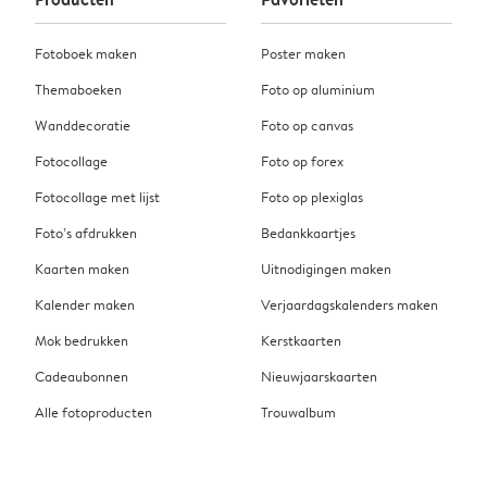
Fotoboek maken
Poster maken
Themaboeken
Foto op aluminium
Wanddecoratie
Foto op canvas
Fotocollage
Foto op forex
Fotocollage met lijst
Foto op plexiglas
Foto’s afdrukken
Bedankkaartjes
Kaarten maken
Uitnodigingen maken
Kalender maken
Verjaardagskalenders maken
Mok bedrukken
Kerstkaarten
Cadeaubonnen
Nieuwjaarskaarten
Alle fotoproducten
Trouwalbum