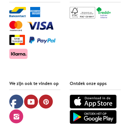
We zijn ook te vinden op
Ontdek onze apps
facebook
youtube
pinterest
instagram