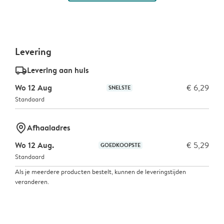
Levering
delivery_standard_v2
Levering aan huis
Wo 12 Aug
€ 6,29
SNELSTE
Standaard
marker-pin
Afhaaladres
Wo 12 Aug.
€ 5,29
GOEDKOOPSTE
Standaard
Als je meerdere producten bestelt, kunnen de leveringstijden
veranderen.