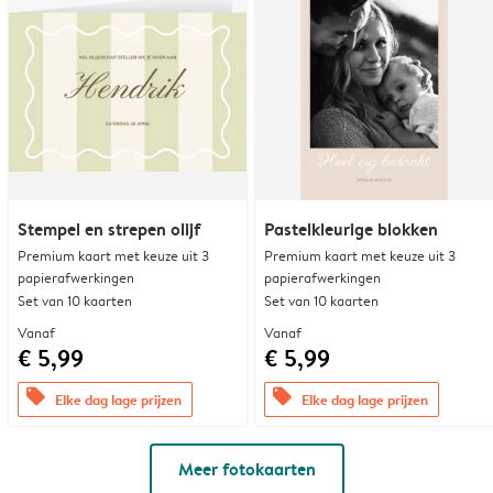
Stempel en strepen olijf
Pastelkleurige blokken
Premium kaart met keuze uit 3
Premium kaart met keuze uit 3
papierafwerkingen
papierafwerkingen
Set van 10 kaarten
Set van 10 kaarten
Vanaf
Vanaf
€ 5,99
€ 5,99
offers
offers
Elke dag lage prijzen
Elke dag lage prijzen
Meer fotokaarten