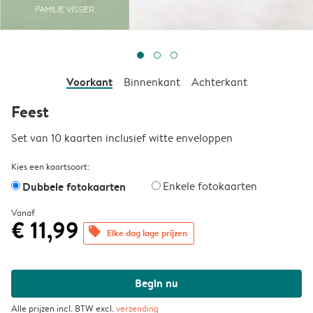
Voorkant
Binnenkant
Achterkant
Feest
Set van 10 kaarten inclusief witte enveloppen
Kies een kaartsoort:
Dubbele fotokaarten
Enkele fotokaarten
Vanaf
€ 11,99
offers
Elke dag lage prijzen
Begin nu
Alle prijzen incl. BTW excl.
verzending