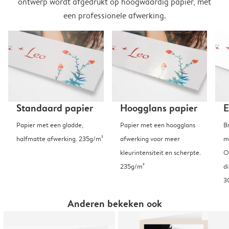
ontwerp wordt afgedrukt op hoogwaardig papier, met
een professionele afwerking.
Standaard papier
Hoogglans papier
E
Papier met een gladde,
Papier met een hoogglans
B
halfmatte afwerking. 235g/m²
afwerking voor meer
m
kleurintensiteit en scherpte.
O
235g/m²
d
3
Anderen bekeken ook